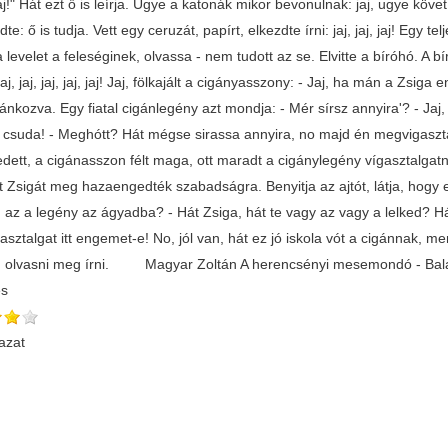
aj!" Hát ezt ő is leírja. Ugye a katonák mikor bevonulnak: jaj, ugye követ 
te: ő is tudja. Vett egy ceruzát, papírt, elkezdte írni: jaj, jaj, jaj! Egy tel
 levelet a feleséginek, olvassa - nem tudott az se. Elvitte a bíróhó. A b
! Jaj, jaj, jaj, jaj, jaj! Jaj, fölkajált a cigányasszony: - Jaj, ha mán a Zs
ánkozva. Egy fiatal cigánlegény azt mondja: - Mér sírsz annyira'? - Jaj,
 csuda! - Meghótt? Hát mégse sirassa annyira, no majd én megvigaszta
edett, a cigánasszon félt maga, ott maradt a cigánylegény vígasztalgat
t Zsigát meg hazaengedték szabadságra. Benyitja az ajtót, látja, hogy eg
 az a legény az ágyadba? - Hát Zsiga, hát te vagy az vagy a lelked? H
sztalgat itt engemet-e! No, jól van, hát ez jó iskola vót a cigánnak, 
 olvasni meg írni. Magyar Zoltán A herencsényi mesemondó - Bala
és
azat