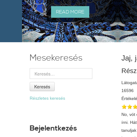
READ MORE
Mesekeresés
Jaj, j
Rész
Látogat
Keresés
16596
Részletes keresés
Értékel
No, vót 
írni. Há
Bejelentkezés
tanuljak