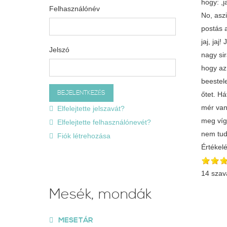
hogy: ,j
Felhasználónév
No, aszid
postás a
jaj, jaj
Jelszó
nagy sir
hogy az
beestel
őtet. Há
mér van
Elfelejtette jelszavát?
meg víga
Elfelejtette felhasználónevét?
nem tud
Fiók létrehozása
Értékel
14 szav
Mesék, mondák
MESETÁR