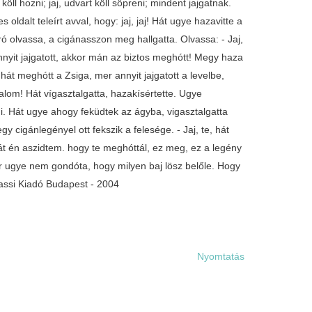
köll hozni; jaj, udvart köll söpreni; mindent jajgatnak.
jes oldalt teleírt avval, hogy: jaj, jaj! Hát ugye hazavitte a
író olvassa, a cigánasszon meg hallgatta. Olvassa: - Jaj,
iga ennyit jajgatott, akkor mán az biztos meghótt! Megy haza
 hát meghótt a Zsiga, mer annyit jajgatott a levelbe,
lom! Hát vígasztalgatta, hazakísértette. Ugye
ni. Hát ugye ahogy feküdtek az ágyba, vigasztalgatta
y cigánlegényel ott fekszik a felesége. - Jaj, te, hát
át én aszidtem. hogy te meghóttál, ez meg, ez a legény
mer ugye nem gondóta, hogy milyen baj lösz belőle. Hogy
ssi Kiadó Budapest - 2004
Nyomtatás