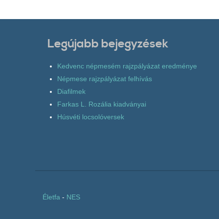
Legújabb bejegyzések
Kedvenc népmesém rajzpályázat eredménye
Népmese rajzpályázat felhívás
Diafilmek
Farkas L. Rozália kiadványai
Húsvéti locsolóversek
Életfa
-
NES