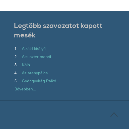
Legtöbb szavazatot kapott
mesék
1
A zöld királyfi
2
A suszter manói
3
Káló
4
Az aranypálca
5
Gyöngyvirág Palkó
Bővebben...