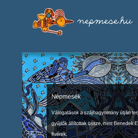
Népmesék
Válogatások a szájhagyomány útján ter
gyűjtők állítottak össze, mint Benedek 
fivérek.