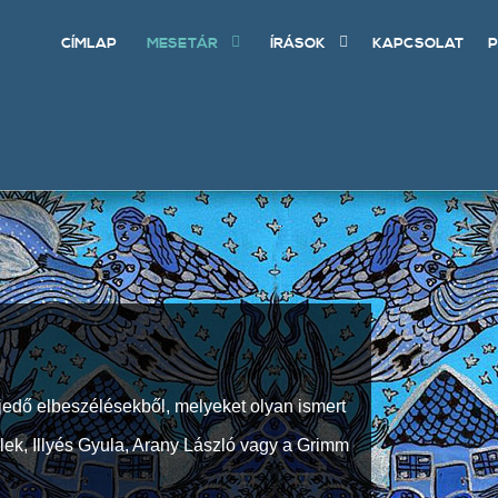
CÍMLAP
MESETÁR
ÍRÁSOK
KAPCSOLAT
P
jedő elbeszélésekből, melyeket olyan ismert
Elek, Illyés Gyula, Arany László vagy a Grimm