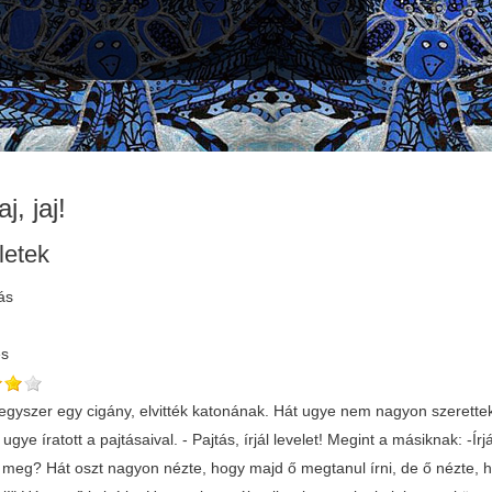
aj, jaj!
letek
ás
és
egyszer egy cigány, elvitték katonának. Hát ugye nem nagyon szerettek 
t ugye íratott a pajtásaival. - Pajtás, írjál levelet! Megint a másiknak: -Ír
 meg? Hát oszt nagyon nézte, hogy majd ő megtanul írni, de ő nézte, ho