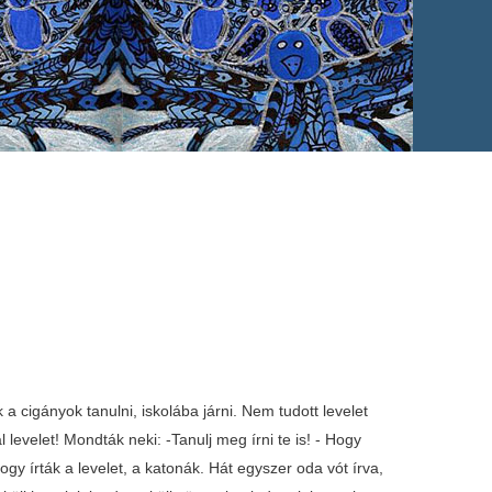
a cigányok tanulni, iskolába járni. Nem tudott levelet
jál levelet! Mondták neki: -Tanulj meg írni te is! - Hogy
gy írták a levelet, a katonák. Hát egyszer oda vót írva,