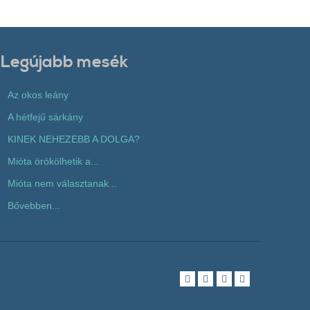
Legújabb mesék
Az okos leány
A hétfejű sárkány
KINEK NEHEZEBB A DOLGA?
Mióta örökölhetik a...
Mióta nem választanak...
Bővebben...