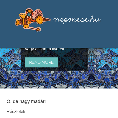
Válogatások a szájhagyomány
útján terjedő elbeszélésekből,
melyeket olyan ismert gyűjtők
állítottak össze, mint Benedek
Elek, Illyés Gyula, Arany László
vagy a Grimm fivérek.
READ MORE
Ó, de nagy madár!
Részletek