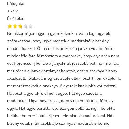
Látogatás
15334
Értékelés
No akkor régen ugye a gyerekeknek a' vót a legnagyobb
szórakozása, hogy ugye mentek a madaraktól elszednyi
minden fészket. Ó, nálunk is, mikor én jányka vótam, én is
mindenféle fára fölmásztam a madaraké, hogy olyan tán nem
vót Herencsénybe! De a jányoknak rosszabb vót menni a fára,
mer régen a jányok szoknyát hordtak, oszt a szoknya bizony
akadozott, fölakadt, meg szétszakítottuk, oszt itthon kikaptunk,
mert szétszakadt a szoknya. A gyerekeknek jobb vót mászni.
Hát oszt a gyerek is elment ugye, hát ugye szedte a
madarakot. Ugye hova rakja, nem vitt semmit föl a fára, az
egyik. Hát ugye berakta ide. Szétgombolta az ingit, berakta
bélülre, be erre hátul teljesen telerakta kismadarakval. Hát
bizony vótak mán azokba jó szárnyas madarak is benne.