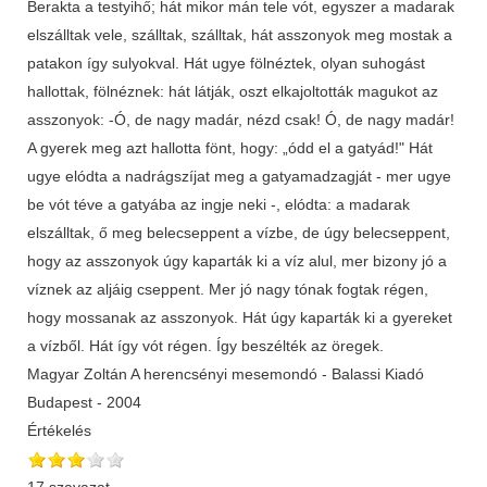
Berakta a testyihő; hát mikor mán tele vót, egyszer a madarak
elszálltak vele, szálltak, szálltak, hát asszonyok meg mostak a
patakon így sulyokval. Hát ugye fölnéztek, olyan suhogást
hallottak, fölnéznek: hát látják, oszt elkajoltották magukot az
asszonyok: -Ó, de nagy madár, nézd csak! Ó, de nagy madár!
A gyerek meg azt hallotta fönt, hogy: „ódd el a gatyád!" Hát
ugye elódta a nadrágszíjat meg a gatyamadzagját - mer ugye
be vót téve a gatyába az ingje neki -, elódta: a madarak
elszálltak, ő meg belecseppent a vízbe, de úgy belecseppent,
hogy az asszonyok úgy kaparták ki a víz alul, mer bizony jó a
víznek az aljáig cseppent. Mer jó nagy tónak fogtak régen,
hogy mossanak az asszonyok. Hát úgy kaparták ki a gyereket
a vízből. Hát így vót régen. Így beszélték az öregek.
Magyar Zoltán A herencsényi mesemondó - Balassi Kiadó
Budapest - 2004
Értékelés
17 szavazat