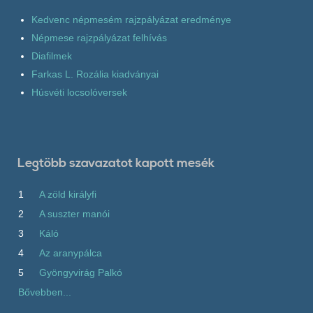
Kedvenc népmesém rajzpályázat eredménye
Népmese rajzpályázat felhívás
Diafilmek
Farkas L. Rozália kiadványai
Húsvéti locsolóversek
Legtöbb szavazatot kapott mesék
1
A zöld királyfi
2
A suszter manói
3
Káló
4
Az aranypálca
5
Gyöngyvirág Palkó
Bővebben...