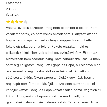
Látogatás
23950
Értékelés
Valaha, az idők kezdetén, még nem élt ember a földön. Nem
voltak madarak, és nem voltak állatok sem. Hiányzott az égő
Nap az égről, így nem voltak fénylő nappalok sem. Kietlen,
fekete éjszaka borult a földre. Fekete éjszaka - hold és
csillagok nélkül. Nem volt sehol egy szikrányi fény. Ebben az
éjszakában nem csendült hang, nem zendült szél, csak a mély
sötétség hallgatott. Rangi, az Égapa és Papa, a Földanya még
összesimulva, egymásba ölelkezve feküdtek. Amiatt volt
sötétség a földön. Olyan szorosan ölelték egymást, hogy a
napsugár sem férhetett közéjük, a szél sem surranhatott el
kettőjük között. Rangi és Papa között csak a néma, végtelen éj
feküdt. Ranginak és Papának sok gyermeke volt, s a
gyermekek valamennyien istenek voltak: Tane, az erős, Tu, a