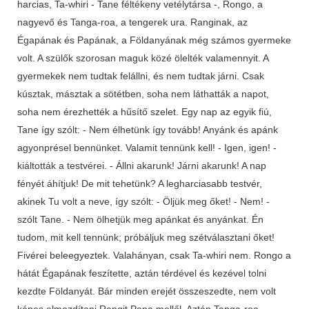
harcias, Ta-whiri - Tane féltékeny vetélytársa -, Rongo, a
nagyevő és Tanga-roa, a tengerek ura. Ranginak, az
Égapának és Papának, a Földanyának még számos gyermeke
volt. A szülők szorosan maguk közé ölelték valamennyit. A
gyermekek nem tudtak felállni, és nem tudtak járni. Csak
kúsztak, másztak a sötétben, soha nem láthatták a napot,
soha nem érezhették a hűsítő szelet. Egy nap az egyik fiú,
Tane így szólt: - Nem élhetünk így tovább! Anyánk és apánk
agyonprésel bennünket. Valamit tennünk kell! - Igen, igen! -
kiáltották a testvérei. - Állni akarunk! Járni akarunk! A nap
fényét áhítjuk! De mit tehetünk? A legharciasabb testvér,
akinek Tu volt a neve, így szólt: - Öljük meg őket! - Nem! -
szólt Tane. - Nem ölhetjük meg apánkat és anyánkat. Én
tudom, mit kell tennünk; próbáljuk meg szétválasztani őket!
Fivérei beleegyeztek. Valahányan, csak Ta-whiri nem. Rongo a
hátát Égapának feszítette, aztán térdével és kezével tolni
kezdte Földanyát. Bár minden erejét összeszedte, nem volt
képes elmozdítani Rangit Papa mellől. Aztán Tanga-roa