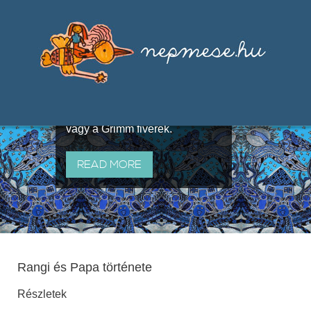
Válogatások a szájhagyomány
útján terjedő elbeszélésekből,
melyeket olyan ismert gyűjtők
állítottak össze, mint Benedek
Elek, Illyés Gyula, Arany László
vagy a Grimm fivérek.
READ MORE
Rangi és Papa története
Részletek