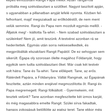
próbálta meg szétválasztani a szülőket. Nagyot taszított apján,
s ugyanabban a pillanatban anyját lefelé nyomta. Közben fel-
felhorkant, majd’ megszakadt az erőlködéstől, de nem ment
velük semmire. Rangi és Papa nem mozdult egymás mellől. -
Álljatok meg! - kiáltotta Ta-whiri. - Nem szabad szétválasztani a
szüleinket! Nem jó, amit teszünk. A testvérei azonban rá se
hederítettek. Egymás után sorra nekiveselkedtek, és
megpróbálták elszakítani Rangit Papától. De ez sehogyan sem
sikerült. Égapa oly szorosan ölelte magához Földanyát, hogy
egyikük sem tudta szétválasztani őket. Már csak két testvér
volt hátra: Tane és Ta-whiri. Tane előlépett. Tane, az erős.
Rátérdelt Papára, a Földanyára. Vállát Ranginak, az Égapának
feszítette, aztán minden erejével megmozdította őt. Rangi és
Papa megremegett. Rangi fölkiáltott: - Gyermekeim, mit
tesztek velünk? Tane azonban megfeszítette két izmos karját,
és még magasabbra emelte Rangit. Szülei sírva fakadtak,
hangos zokogásuk betöltötte az egész teret. Tane ekkor még