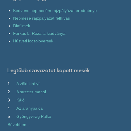
Kedvenc népmesém rajzpályázat eredménye
Népmese rajzpályázat felhívás
Diafilmek
Farkas L. Rozália kiadványai
Húsvéti locsolóversek
Legtöbb szavazatot kapott mesék
1
A zöld királyfi
2
A suszter manói
3
Káló
4
Az aranypálca
5
Gyöngyvirág Palkó
Bővebben...