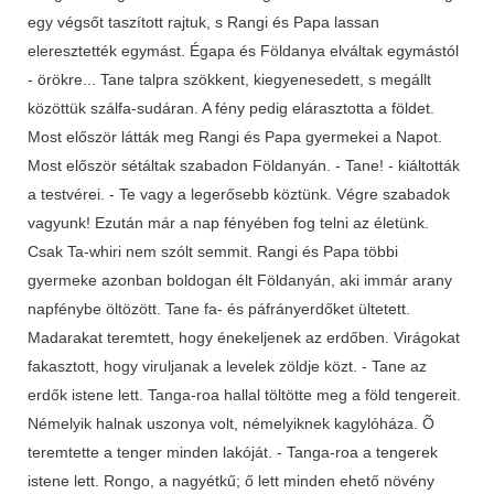
egy végsőt taszított rajtuk, s Rangi és Papa lassan
eleresztették egymást. Égapa és Földanya elváltak egymástól
- örökre... Tane talpra szökkent, kiegyenesedett, s megállt
közöttük szálfa-sudáran. A fény pedig elárasztotta a földet.
Most először látták meg Rangi és Papa gyermekei a Napot.
Most először sétáltak szabadon Földanyán. - Tane! - kiáltották
a testvérei. - Te vagy a legerősebb köztünk. Végre szabadok
vagyunk! Ezután már a nap fényében fog telni az életünk.
Csak Ta-whiri nem szólt semmit. Rangi és Papa többi
gyermeke azonban boldogan élt Földanyán, aki immár arany
napfénybe öltözött. Tane fa- és páfrányerdőket ültetett.
Madarakat teremtett, hogy énekeljenek az erdőben. Virágokat
fakasztott, hogy viruljanak a levelek zöldje közt. - Tane az
erdők istene lett. Tanga-roa hallal töltötte meg a föld tengereit.
Némelyik halnak uszonya volt, némelyiknek kagylóháza. Õ
teremtette a tenger minden lakóját. - Tanga-roa a tengerek
istene lett. Rongo, a nagyétkű; ő lett minden ehető növény