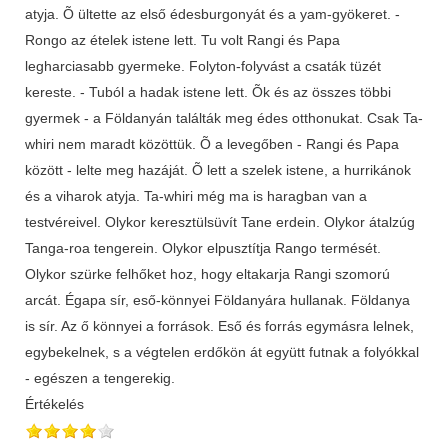
atyja. Õ ültette az első édesburgonyát és a yam-gyökeret. -
Rongo az ételek istene lett. Tu volt Rangi és Papa
legharciasabb gyermeke. Folyton-folyvást a csaták tüzét
kereste. - Tuból a hadak istene lett. Õk és az összes többi
gyermek - a Földanyán találták meg édes otthonukat. Csak Ta-
whiri nem maradt közöttük. Õ a levegőben - Rangi és Papa
között - lelte meg hazáját. Õ lett a szelek istene, a hurrikánok
és a viharok atyja. Ta-whiri még ma is haragban van a
testvéreivel. Olykor keresztülsüvít Tane erdein. Olykor átalzúg
Tanga-roa tengerein. Olykor elpusztítja Rango termését.
Olykor szürke felhőket hoz, hogy eltakarja Rangi szomorú
arcát. Égapa sír, eső-könnyei Földanyára hullanak. Földanya
is sír. Az ő könnyei a források. Eső és forrás egymásra lelnek,
egybekelnek, s a végtelen erdőkön át együtt futnak a folyókkal
- egészen a tengerekig.
Értékelés