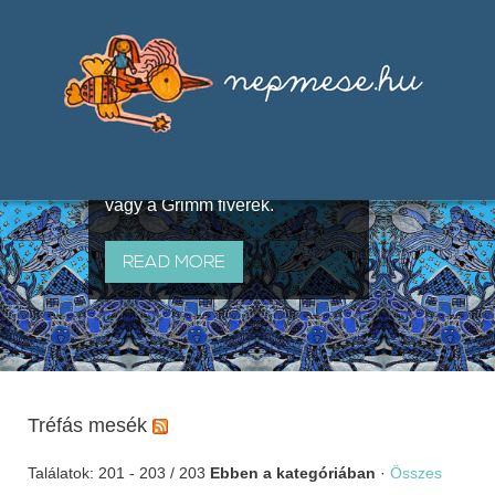
Válogatások a szájhagyomány
útján terjedő elbeszélésekből,
melyeket olyan ismert gyűjtők
állítottak össze, mint Benedek
Elek, Illyés Gyula, Arany László
vagy a Grimm fivérek.
READ MORE
Tréfás mesék
Találatok: 201 - 203 / 203
Ebben a kategóriában
·
Összes