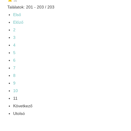
Találatok: 201 - 203 / 203
Első
Előző
2
3
4
5
6
7
8
9
10
11
Következő
Utolsó