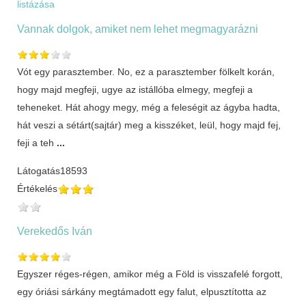
listázása
Vannak dolgok, amiket nem lehet megmagyarázni
Vót egy parasztember. No, ez a parasztember fölkelt korán,
hogy majd megfeji, ugye az istállóba elmegy, megfeji a
teheneket. Hát ahogy megy, még a feleségit az ágyba hadta,
hát veszi a sétárt(sajtár) meg a kisszéket, leül, hogy majd fej,
feji a teh
...
Látogatás
18593
Értékelés
Verekedős Iván
Egyszer réges-régen, amikor még a Föld is visszafelé forgott,
egy óriási sárkány megtámadott egy falut, elpusztította az