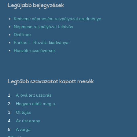
Legújabb bejegyzések
Kedvenc népmesém rajzpályázat eredménye
Népmese rajzpályázat felhívás
Diafilmek
Farkas L. Rozália kiadványai
Húsvéti locsolóversek
Legtöbb szavazatot kapott mesék
1
A lóvá tett uzsorás
2
Hogyan ették meg a...
3
Öt tojás
4
Az üst arany
5
A varga