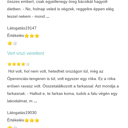
összes embert, csak egyetlenegy öreg bácsikát hagyott
életben. - No, holnap veled is végzek, reggelire éppen elég
leszel nekem - mond
...
Látogatás
19147
Értékelés
Vert viszi veretlent
Hol volt, hol nem volt, hetedhét országon túl, még az
Óperenciás-tengeren is túl, volt egyszer egy róka. Ez a róka
erősen ravasz volt. Összetalálkozott a farkassal. Azt mondja a
farkasnak: - Hallod-e, te farkas koma, tudok a falu végén egy
lakodalmat, m
...
Látogatás
19030
Értékelés