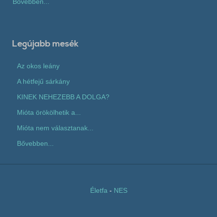
Bővebben...
Legújabb mesék
Az okos leány
A hétfejű sárkány
KINEK NEHEZEBB A DOLGA?
Mióta örökölhetik a...
Mióta nem választanak...
Bővebben...
Életfa
-
NES