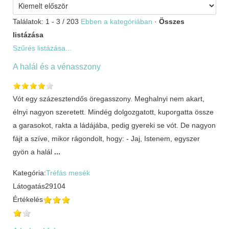
Találatok: 1 - 3 / 203
Ebben a kategóriában
·
Összes
listázása
Szűrés listázása...
A halál és a vénasszony
Vót egy százesztendős öregasszony. Meghalnyi nem akart,
élnyi nagyon szeretett. Mindég dolgozgatott, kuporgatta össze
a garasokot, rakta a ládájába, pedig gyereki se vót. De nagyon
fájt a szíve, mikor rágondolt, hogy: - Jaj, Istenem, egyszer
gyön a halál
...
Kategória:
Tréfás mesék
Látogatás
29104
Értékelés