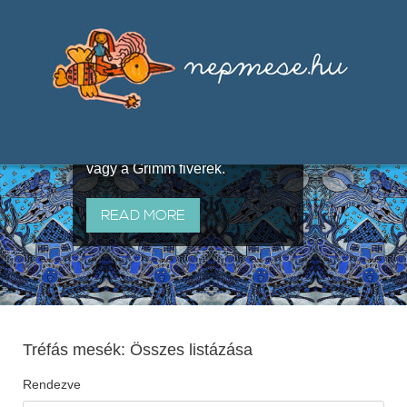
Válogatások a szájhagyomány
útján terjedő elbeszélésekből,
melyeket olyan ismert gyűjtők
állítottak össze, mint Benedek
Elek, Illyés Gyula, Arany László
vagy a Grimm fivérek.
READ MORE
Tréfás mesék: Összes listázása
Rendezve