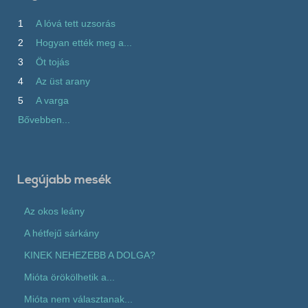
1
A lóvá tett uzsorás
2
Hogyan ették meg a...
3
Öt tojás
4
Az üst arany
5
A varga
Bővebben...
Legújabb mesék
Az okos leány
A hétfejű sárkány
KINEK NEHEZEBB A DOLGA?
Mióta örökölhetik a...
Mióta nem választanak...