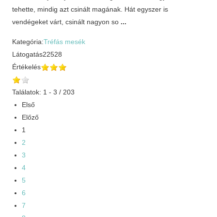
tehette, mindig azt csinált magának. Hát egyszer is
vendégeket várt, csinált nagyon so
...
Kategória:
Tréfás mesék
Látogatás
22528
Értékelés
Találatok: 1 - 3 / 203
Első
Előző
1
2
3
4
5
6
7