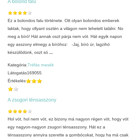
A bolond falu
Ez a bolondos falu története. Ott olyan bolondos emberek
laktak, hogy ollyant osztén a világon nem lehetett találni. No
meg a bíró! Hát annak oszt párja nem vót. Hát egyik napon
egy asszony elmegy a bíróhoz: -Jaj, bíró úr, lagzihó
készülődünk, oszt só
...
Kategória:
Tréfás mesék
Látogatás
169055
Értékelés
A zsugori ténsasszony
Hol vót, hol nem vót, ez bizony má nagyon régen vót, hogy vót
egy nagyon-nagyon zsugori ténsasszony. Hát ez a
ténsasszony annyira szerette a gombócokat, hogy ha má csak