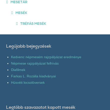
MESETÁR
MESÉK
TRÉFÁS MESÉK
Legújabb bejegyzések
Kedvenc népmesém rajzpályázat eredménye
Népmese rajzpályázat felhívás
Diafilmek
Farkas L. Rozália kiadványai
Húsvéti locsolóversek
Legtöbb szavazatot kapott mesék