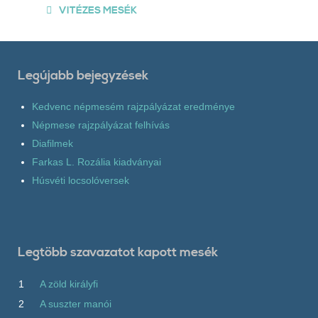
VITÉZES MESÉK
Legújabb bejegyzések
Kedvenc népmesém rajzpályázat eredménye
Népmese rajzpályázat felhívás
Diafilmek
Farkas L. Rozália kiadványai
Húsvéti locsolóversek
Legtöbb szavazatot kapott mesék
1
A zöld királyfi
2
A suszter manói