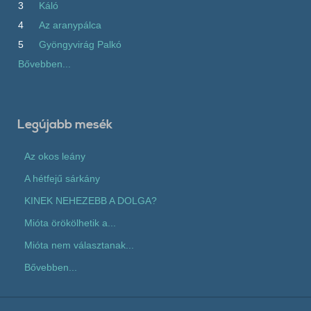
3
Káló
4
Az aranypálca
5
Gyöngyvirág Palkó
Bővebben...
Legújabb mesék
Az okos leány
A hétfejű sárkány
KINEK NEHEZEBB A DOLGA?
Mióta örökölhetik a...
Mióta nem választanak...
Bővebben...