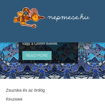
Válogatások a szájhagyomány
útján terjedő elbeszélésekből,
melyeket olyan ismert gyűjtők
állítottak össze, mint Benedek
Elek, Illyés Gyula, Arany László
vagy a Grimm fivérek.
READ MORE
Zsuzska és az ördög
Részletek