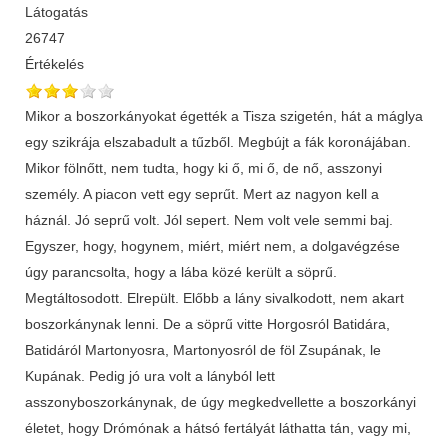
Látogatás
26747
Értékelés
Mikor a boszorkányokat égették a Tisza szigetén, hát a máglya
egy szikrája elszabadult a tűzből. Megbújt a fák koronájában.
Mikor fölnőtt, nem tudta, hogy ki ő, mi ő, de nő, asszonyi
személy. A piacon vett egy seprűt. Mert az nagyon kell a
háznál. Jó seprű volt. Jól sepert. Nem volt vele semmi baj.
Egyszer, hogy, hogynem, miért, miért nem, a dolgavégzése
úgy parancsol­ta, hogy a lába közé került a söprű.
Megtáltosodott. Elrepült. Előbb a lány sivalkodott, nem akart
boszorkánynak lenni. De a söprű vitte Horgosról Batidára,
Batidáról Martonyosra, Martonyosról de föl Zsupának, le
Kupának. Pedig jó ura volt a lányból lett
asszonyboszorkánynak, de úgy megkedvellette a boszorkányi
életet, hogy Drómónak a hátsó fertályát láthatta tán, vagy mi,