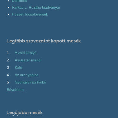
Diafilmek
Farkas L. Rozália kiadványai
Húsvéti locsolóversek
Legtöbb szavazatot kapott mesék
1
A zöld királyfi
2
A suszter manói
3
Káló
4
Az aranypálca
5
Gyöngyvirág Palkó
Bővebben...
Legújabb mesék