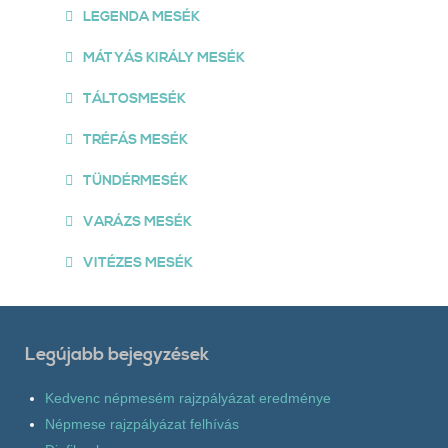
LEGENDA MESÉK
MÁTYÁS KIRÁLY MESÉK
TÁLTOSMESÉK
TRÉFÁS MESÉK
TÜNDÉRMESÉK
VARÁZS MESÉK
VITÉZES MESÉK
Legújabb bejegyzések
Kedvenc népmesém rajzpályázat eredménye
Népmese rajzpályázat felhívás