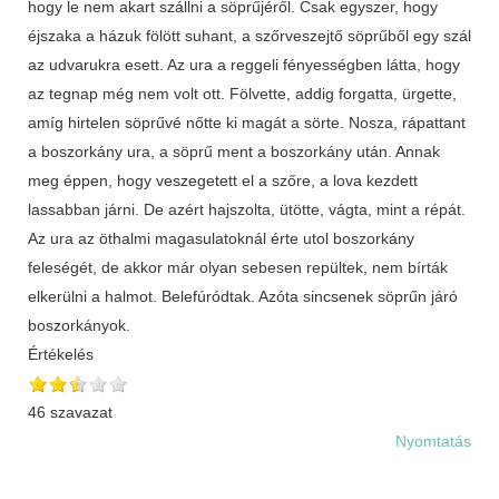
hogy le nem akart szállni a söprűjéről. Csak egyszer, hogy
éjszaka a házuk fölött suhant, a szőrveszejtő söprűből egy szál
az udvarukra esett. Az ura a reggeli fényességben látta, hogy
az tegnap még nem volt ott. Fölvette, addig forgatta, ürgette,
amíg hirtelen söprűvé nőtte ki magát a sörte. Nosza, rápattant
a boszorkány ura, a söprű ment a boszorkány után. Annak
meg éppen, hogy veszegetett el a szőre, a lova kezdett
lassabban járni. De azért hajszolta, ütötte, vágta, mint a répát.
Az ura az öthalmi magasulatoknál érte utol boszorkány
feleségét, de akkor már olyan sebesen repültek, nem bírták
elkerülni a halmot. Belefúródtak. Azóta sincsenek söprűn járó
boszorkányok.
Értékelés
46 szavazat
Nyomtatás