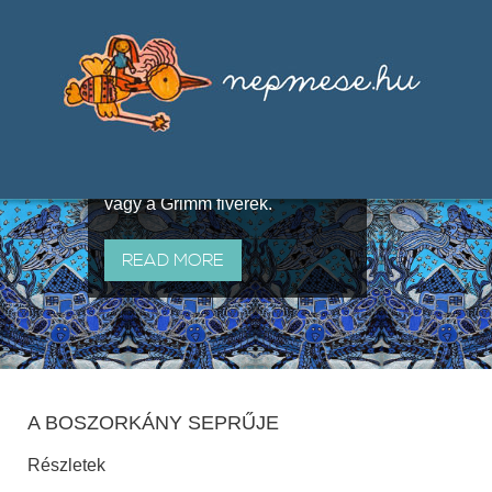
Válogatások a szájhagyomány
útján terjedő elbeszélésekből,
melyeket olyan ismert gyűjtők
állítottak össze, mint Benedek
Elek, Illyés Gyula, Arany László
vagy a Grimm fivérek.
READ MORE
A BOSZORKÁNY SEPRŰJE
Részletek