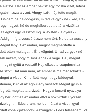
ha életibe. Hát az ember bevisz egy rocska vizet, leteszi
atni. Issza a vizet. Ahogy iszik, hőj. tette magát.
, En-gem ne há-bor-gass, U-rad va-gyok né - ked, Pa-
t egy nagyot: hű de megháborodott ettől a víztől az
z égből egy vesszőt! Hőj. a Jóisten - a gyerek -
t! Addig, míg a vessző össze nem tört. No de az asszony
 Megint lenyúlt az ember, megint megmerítette a
ett otten mulatgatni. Énekölgetni. U-rad va-gyok né -
csak nézett, hogy mi lösz ennek a vége. Hej, megint
, megint gyütt a vessző! Hej, elkezdte csapdosni az
 se szólt. Hát mán nem, az ember is má megsokallta -
ádogot a vízbe. Kimerített megint egy bádogval,
stenem, küldjél az égbül egy vesszőt! Megint gyün a
ugrott, megkapta a vizet: - Hogy a keserű nyavalya
ogy berúgott ez az ember ettől a sok víztűl! Gyorsan
zelegni: - Édes uram, ne idd má azt a vizet, igyál
zdett vóna kijózanodni. Aszongya: - Édes feleségem, jól