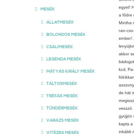
egyet! H
MESÉK
a fődre 
ÁLLATMESÉK
Mintha 
ran-cso-
BOLONDOS MESÉK
ember!.
lenyújt
CSALIMESÉK
akkor s
LEGENDA MESÉK
bádogot
kcd, Pa-
MÁTYÁS KIRÁLY MESÉK
fölrikka
TÁLTOSMESÉK
asszony
de hát m
TRÉFÁS MESÉK
megissz
TÜNDÉRMESÉK
vessző.
gyüjjön 
VARÁZS MESÉK
kapta a 
inkább m
VITÉZES MESÉK