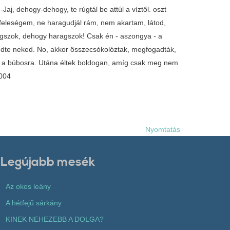
aj, dehogy-dehogy, te rúgtál be attúl a víztől. oszt
 feleségem, ne haragudjál rám, nem akartam, látod,
agszok, dehogy haragszok! Csak én - aszongya - a
kűdte neked. No, akkor összecsókolóztak, megfogadták,
l a búbosra. Utána éltek boldogan, amíg csak meg nem
2004
Nyomtatás
Legújabb mesék
Az okos leány
A hétfejű sárkány
KINEK NEHEZEBB A DOLGA?