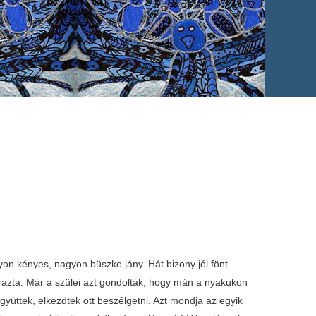
yon kényes, nagyon büszke jány. Hát bizony jól fönt
razta. Már a szülei azt gondolták, hogy mán a nyakukon
üttek, elkezdtek ott beszélgetni. Azt mondja az egyik