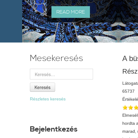
READ MORE
Mesekeresés
A bü
Rész
Látogat
Keresés
65737
Részletes keresés
Értékel
Elmesél
hordta 
Bejelentkezés
marad, 