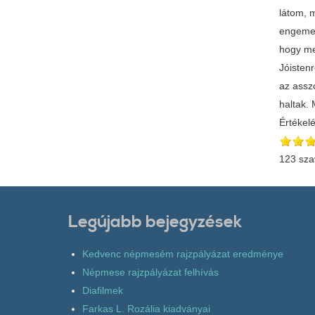
látom, m
engemet
hogy me
Jóisten
az assz
haltak.
Értékel
123 sza
Legújabb bejegyzések
Kedvenc népmesém rajzpályázat eredménye
Népmese rajzpályázat felhívás
Diafilmek
Farkas L. Rozália kiadványai