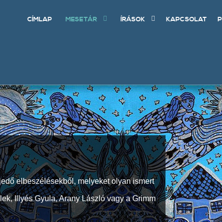
CÍMLAP
MESETÁR
ÍRÁSOK
KAPCSOLAT
P
jedő elbeszélésekből, melyeket olyan ismert
Elek, Illyés Gyula, Arany László vagy a Grimm