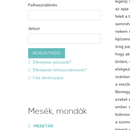
legény, 
Felhasználónév
az apja
felelt 
semmihő
Jelszó
nekem i
kijózano
öreg pap
hogy ak
történt,
Elfelejtette jelszavát?
elvégez
Elfelejtette felhasználónevét?
szántan
Fiók létrehozása
a mezőre
Bemegy?
ezeket a
ember. 
Mesék, mondák
búboson
a szoms
MESETÁR
kiment a