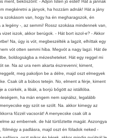
s ment, beköszönt: - Adjon Isten jó estét! Hát a jánnak
ttem megkéretni a jányok, ha hozzám adnák! Hát a jány
utya szokásom van, hogy ha én megharagszok, én
a a legény -, az semmi! Rossz szokása mindennek van,
izet iszok, akkor berúgok. - Hát bort iszol-e? - Akkor
tbe! Na, úgy is vót, megbeszélték a lagzit, elhíttak egy
, nem vót otten semmi hiba. Megvót a nagy lagzi. Hát de
sendbe, boldogságba a mézesheteket. Hát egy reggel mi
zót se. Na az ura nem akarta észrevenni; kiment,
reggelit, meg pakoljon be a délre, majd oszt elmegyek
. Csak ült a búbos tetejin. No, elment a férje, kiment
 csirkék, a libák, a borjú bőgött az istállóba.
feleségem, ha mán engem nem sajnálsz, legalább
 a menyecske egy szót se szólt. Na. akkor kimegy az
akkorra főzzél vacsorát! A menyecske csak ült a
ürelme az embernek. de hát türtőztette magát. Aszongya
s, fölmégy a padlásra, majd oszt én föladok neked -
 pallásra, oszt mikor én kérek, akkor mindig nyújtsál le