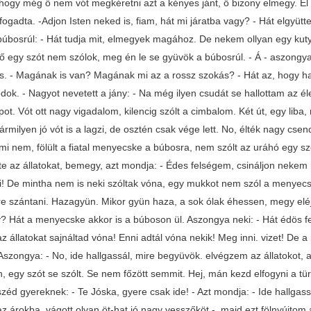
hogy még ő nem vót megkéretni azt a kényes jánt, ő bizony elmegy. El i
 fogadta. -Adjon Isten neked is, fiam, hát mi járatba vagy? - Hát elgyü
a búbosrúl: - Hát tudja mit, elmegyek magához. De nekem ollyan egy k
 egy szót nem szólok, meg én le se gyüvök a búbosrúl. - Á - aszongy
s. - Magának is van? Magának mi az a rossz szokás? - Hát az, hogy ha v
dok. - Nagyot nevetett a jány: - Na még ilyen csudát se hallottam az éle
ot. Vót ott nagy vigadalom, kilencig szólt a cimbalom. Két út, egy liba
ármilyen jó vót is a lagzi, de osztén csak vége lett. No, élték nagy c
 mi nem, fölült a fiatal menyecske a búbosra, nem szólt az uráhó egy s
te az állatokat, bemegy, azt mondja: - Édes felségem, csináljon nekem 
i! De mintha nem is neki szóltak vóna, egy mukkot nem szól a menyecske
 szántani. Hazagyün. Mikor gyün haza, a sok ólak éhessen, megy eléje a
 Hát a menyecske akkor is a búboson ül. Aszongya neki: - Hát édös 
z állatokat sajnáltad vóna! Enni adtál vóna nekik! Meg inni. vizet! De
Aszongya: - No, ide hallgassál, mire begyüvök. elvégzem az állatokot, 
, egy szót se szólt. Se nem főzött semmit. Hej, mán kezd elfogyni a t
zéd gyereknek: - Te Jóska, gyere csak ide! - Azt mondja: - Ide hallgas
z árokba. vágott olyan öt-hat jó nagy vesszőköt -, majd ezt fölnyújtom a