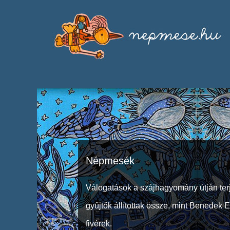
Népmesék
Válogatások a szájhagyomány útján ter
gyűjtők állítottak össze, mint Benedek 
fivérek.