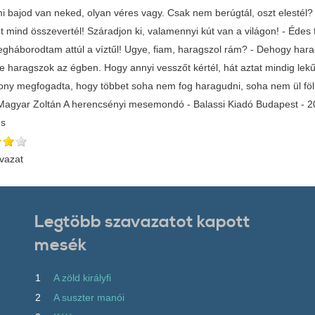
i bajod van neked, olyan véres vagy. Csak nem berúgtál, oszt elestél? -J
 mind összevertél! Száradjon ki, valamennyi kút van a világon! - Édes
gháborodtam attúl a víztűl! Ugye, fiam, haragszol rám? - Dehogy har
re haragszok az égben. Hogy annyi vesszőt kértél, hát aztat mindig le
ony megfogadta, hogy többet soha nem fog haragudni, soha nem ül fö
 Magyar Zoltán A herencsényi mesemondó - Balassi Kiadó Budapest - 
és
vazat
Legtöbb szavazatot kapott
mesék
1
A zöld királyfi
2
A suszter manói