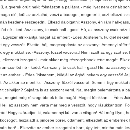
ű, a gyerek örült neki; fölmászott a pallásra - még ilyet nem csinált so
maga elé, leül az asztalhó, veszi a bádogot, megmeríti, oszt elkezd iszog
mán kezdene részegedni. Elkezd dalolgatni: Asszony, én rám hall-gass
lód né - ked, Asz-szony, te csak hall - gass! Hú, az asszony csak néze
.. Egyszer elrikkantja magát az ember: -Édes Jóistenem, küldjél nekem a
ott egy vesszőt. Elvette, hőj, megcsapdosta az asszonyt. Amennyi ráfér
e, egy mukkot se. -Asszony, főzzél vacsorát! Nem szólt az egy szót se.
, elkezdett iszogatni - már akkor még részegebbnek tette magát. Elkezd
ran-cso-lód né - kedd, Asz-szony, te csak hall - gass! Hú, az asszony 
nt az ember: - Édes Jóistenem, küldjél az égből nekem egy vesszőt! Jaj
t. Az akkor se ment le. - Asszony, főzzél vacsorát! Semmi. Egy mukkot
it csináljon? Sajnálta is az asszont verni. Na, megint belemártotta a b
a, megint még részegebbnek tette magát. Megint fölrikkant: - Édes Jói
 Hej, az asszony nem várta már meg a vesszőt, hogy rásukkantson. Föl
rád! Hogy száradjon ki, valamennyi kút van a világon! Hát még íllyet, h
köcsögöt, leszaladt a pincébe borér, odament, elkezdett az embernek hí
án bort! - Elkezdte az ember iszogatni a bort, úgy tett, mintha mán ke