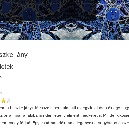
szke lány
letek
ás
és
em a büszke jányt. Messze innen túlon túl az egyik faluban élt egy nag
az orrát, már a faluba minden legény elment megkéretni. Mindet kikosa
nem megy férjhő. Egy vasárnap délután a legények a nagyhídon összegy