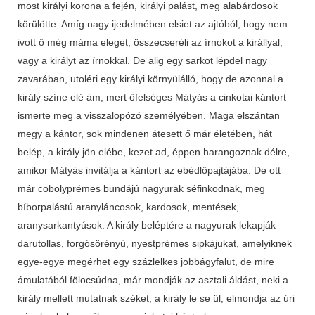
most királyi korona a fején, királyi palást, meg alabárdosok
körülötte. Amíg nagy ijedelmében elsiet az ajtóból, hogy nem
ivott ő még máma eleget, összecseréli az írnokot a királlyal,
vagy a királyt az írnokkal. De alig egy sarkot lépdel nagy
zavarában, utoléri egy királyi környülálló, hogy de azonnal a
király színe elé ám, mert őfelséges Mátyás a cinkotai kántort
ismerte meg a visszalopózó személyében. Maga elszántan
megy a kántor, sok mindenen átesett ő már életében, hát
belép, a király jön elébe, kezet ad, éppen harangoznak délre,
amikor Mátyás invitálja a kántort az ebédlőpajtájába. De ott
már cobolyprémes bundájú nagyurak séfinkodnak, meg
bíborpalástú aranyláncosok, kardosok, menté­sek,
aranysarkantyúsok. A király beléptére a nagyurak lekapják
darutollas, forgósörényű, nyestprémes sipkájukat, amelyiknek
egye-egye megérhet egy százlelkes jobbágyfalut, de mire
ámulatából fölocsúdna, már mondják az asztali áldást, neki a
király mellett mutatnak széket, a király le se ül, elmondja az úri