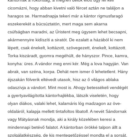
cicomázni, hogy abban kivetni való fércet aztán ne találjon a
haragos se. Harmadnapja tekeri már a kántor rigmusfaragó
eszekerekét a búcsúztatón, mert maga sem akarna
csúfságban maradni, az Úristent meg úgysem lehet becsapni,
akármennyire kidíszíti a siratót. De ezalatt a házából ki nem
lépett, csak énekelt, kottázott, szövegezett, énekelt, kottázott.
Torka kiszáradt, gyomra megéhült, de hányszor. Pince, kamra,
konyha: üres. A vándor meg enni kér. Még a lova hagyján. Van
abrak, van széna, korpa. Dehát nem ismer ő lehetetlent. Hány
éjszakán fölverik eltévedt utasok, hisz az ő világos ablaka
odaszívja a vándort. Mint most is. Ahogy betessékeli vendégét
a gyertyavilágította kántorhajlékba, látszik viseletén, hogy
olyan diákos, valaki lehet, kalamáris lóg madzagon az öve­
oldaláról, kalapja mellett tintafoltos libatoll. A nevét Sándornak
vagy Má­tyásnak mondja, aki a király közelében keresi a
mindennapi betévő falatot. A kántorban örökké talpon állt a
szolgálatkészség, de kis mentegetőzéssel mondta el a sorsát,