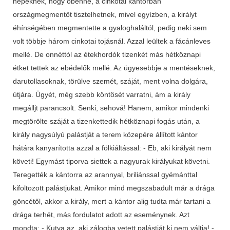
népeknek, hogy őbenne, a cinkotai kántorban
országmegmentőt tisztelhetnek, mivel egyízben, a királyt
éhínségében megmentette a gyaloghaláltól, pedig neki sem
volt többje három cinkotai tojásnál. Azzal leültek a fácánleves
mellé. De onnéttól az étekhordók tizenkét más hétköznapi
étket tettek az ebédelők mellé. Az ügyesebbje a mentéseknek,
darutollasoknak, törülve szemét, száját, ment volna dolgára,
útjára. Ügyét, még szebb köntösét varratni, ám a király
megálljt parancsolt. Senki, sehová! Hanem, amikor mindenki
megtörölte száját a tizenkettedik hétköznapi fogás után, a
király nagysúlyú palástját a terem közepére állított kántor
hátára kanyarította azzal a fölkiáltással: - Eb, aki királyát nem
követi! Egymást tiporva siettek a nagyurak királyukat követni.
Teregették a kántorra az arannyal, briliánssal gyémánttal
kifoltozott palástjukat. Amikor mind megszabadult már a drága
göncétől, akkor a király, mert a kántor alig tudta már tartani a
drága terhét, más fordulatot adott az eseménynek. Azt
mondta: - Kutya az, aki zálogba vetett palástját ki nem váltja! -