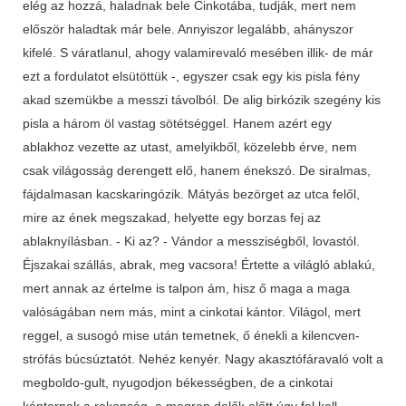
elég az hozzá, haladnak bele Cinkotába, tudják, mert nem
először haladtak már bele. Annyiszor legalább, ahányszor
kifelé. S váratlanul, ahogy valamirevaló mesében illik- de már
ezt a fordulatot elsütöttük -, egyszer csak egy kis pisla fény
akad szemükbe a messzi távolból. De alig birkózik szegény kis
pisla a három öl vastag sötétséggel. Hanem azért egy
ablakhoz vezette az utast, amelyikből, közelebb érve, nem
csak világosság derengett elő, hanem énekszó. De siralmas,
fájdalmasan kacskaringózik. Mátyás bezörget az utca felől,
mire az ének megszakad, helyette egy borzas fej az
ablaknyílásban. - Ki az? - Vándor a messziségből, lovastól.
Éjszakai szállás, abrak, meg vacsora! Értette a világló ablakú,
mert annak az értelme is talpon ám, hisz ő maga a maga
valóságában nem más, mint a cinkotai kántor. Világol, mert
reggel, a susogó mise után temetnek, ő énekli a kilencven­
strófás búcsúztatót. Nehéz kenyér. Nagy akasztófáravaló volt a
megboldo-gult, nyugodjon békességben, de a cinkotai
kántornak a rokonság, a megren­ delők előtt úgy fel kell