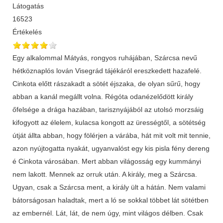
Látogatás
16523
Értékelés
Egy alkalommal Mátyás, rongyos ruhájában, Szárcsa nevű
hétköznaplós lován Visegrád tájékáról ereszkedett hazafelé.
Cinkota előtt rászakadt a sötét éjszaka, de olyan sűrű, hogy
abban a kanál megállt volna. Régóta odanéze­lődött király
őfelsége a drága hazában, tarisznyájából az utolsó morzsáig
kifogyott az élelem, kulacsa kongott az ürességtől, a sötétség
útját állta abban, hogy fölérjen a várába, hát mit volt mit tennie,
azon nyújtogatta nyakát, ugyanvalóst egy kis pisla fény dereng
é Cinkota városában. Mert abban világosság egy kummányi
nem lakott. Mennek az orruk után. A király, meg a Szárcsa.
Ugyan, csak a Szárcsa ment, a király ült a hátán. Nem valami
bátorságosan haladtak, mert a ló se sokkal többet lát sötétben
az embernél. Lát, Iát, de nem úgy, mint világos délben. Csak