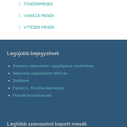
TÜNDÉRMESÉK
VARÁZS MESÉK
VITÉZES MESÉK
Legújabb bejegyzések
Kedvenc népmesém rajzpályázat eredménye
Népmese rajzpályázat felhívás
Diafilmek
Farkas L. Rozália kiadványai
Húsvéti locsolóversek
Legtöbb szavazatot kapott mesék