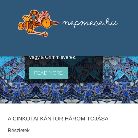
Válogatások a szájhagyomány
útján terjedő elbeszélésekből,
melyeket olyan ismert gyűjtők
állítottak össze, mint Benedek
Elek, Illyés Gyula, Arany László
vagy a Grimm fivérek.
READ MORE
A CINKOTAI KÁNTOR HÁROM TOJÁSA
Részletek