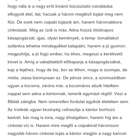
hogy nála is a nagy erőt kívánó búcsúztató-csinálásba
elfogyott étel, ital, hacsak a három meglévő tojást meg nem
főzi. De ezek nem csipaki tojások ám, hanem háromakkora
cinkotaiak. Még az ízük is más. Adna hozzá ötödnapos
kásapogácsát, igaz, olyan kemények, a temp- lomablakot
szilánkra lehetne mindegyikkel kalapálni, hanem a jó gyomor;
megpuhítja, a jó fogú ember, ha éhes, megeszi a kerékvető
követ is. Amíg a vakablakból előkaparja a kásapogácsákat,
kap a fejéhez, hogy de biz, bor se itthon, maga is szomjas, de
mióta, utasa bizonyosan az. De pénze sincs, a szomszédban
ugyan a kocsma, záróra már, a kocsmáros alszik hitelben
nappal sem adna a kántornak, ismerik egymást régtől. Viszi a
Bibliát zálogba. Nem ismeretlen fordulat egyikük életében sem.
Az íródeák ugyan kicsinyég csihasztja a kántor borhozó
kedvét, bár mag is inna, nagy éhségében, hanem híg ám a
cinkotai víz is. Hanem mire megfő a csipakinál háromszor
nagyobb három cinkotai tojás a kántor megjön a nagy kancsó