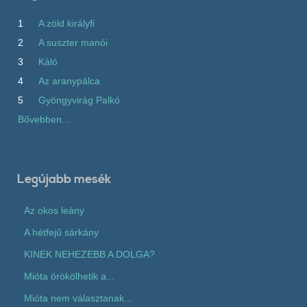
1
A zöld királyfi
2
A suszter manói
3
Káló
4
Az aranypálca
5
Gyöngyvirág Palkó
Bővebben...
Legújabb mesék
Az okos leány
A hétfejű sárkány
KINEK NEHEZEBB A DOLGA?
Mióta örökölhetik a...
Mióta nem választanak...