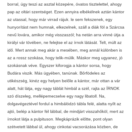
borral, úgy teszi az asztal közepére, óvatos tisztelettel, ahogy
pap az oltári szentséget. Ezen annyira elbékélnek aztán kántor
az utassal, hogy már virrad rájuk. le sem fekszenek, egy
hunyorítást nem humnak, elkezelnek, száll a diák föl a Szárcsa
nevű lovára, amikor még visszaszól; ha netán arra vinné útja a
királyi vár tövében, ne felejtse el az írnok látását. Telt, múlt az
idő. Mert annak meg akár a mesében, meg annál különben is
az a rossz szokása, hogy telik-múlik. Máskor meg ugyanez, jó
szokásnak véve. Egyszer kiforogja a kántor sorsa, hogy
Budára viszik. Más ügyében, tanúnak. Bőrfödeles az
utikészség, kinéz egy helyen belőle a kántor, már ottan a vár
alatt, hát látja, egy nagy táblát himbál a szél, rajta az ÍRNOK
szó díszeleg, mellépemecselve egy nagy libatoll. Na,
dolgavégeztével fordul a himbálódzó tábla felé, alatta nyílt az
ajtó, belép a kántor fél lábbal, de mindjárt visszahőköl, mert az
írnokot látja a pulpituson. Megkáprázik előtte, pont olyan
szétvetett lábbal ül, ahogy cinkotai vacsorázása közben, de