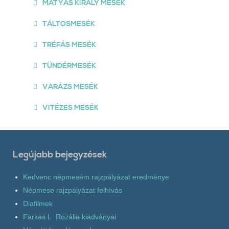
MÁTYÁS KIRÁLY MESÉK
TÁLTOSMESÉK
TRÉFÁS MESÉK
TÜNDÉRMESÉK
VARÁZS MESÉK
VITÉZES MESÉK
Legújabb bejegyzések
Kedvenc népmesém rajzpályázat eredménye
Népmese rajzpályázat felhívás
Diafilmek
Farkas L. Rozália kiadványai