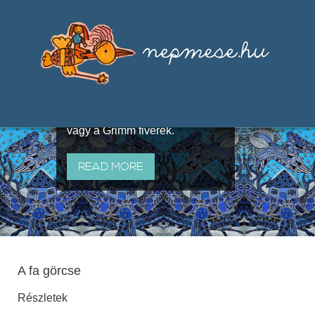
Válogatások a szájhagyomány
útján terjedő elbeszélésekből,
melyeket olyan ismert gyűjtők
állítottak össze, mint Benedek
Elek, Illyés Gyula, Arany László
vagy a Grimm fivérek.
READ MORE
A fa görcse
Részletek