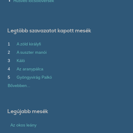
Húsvéti locsolóversek
Legtöbb szavazatot kapott mesék
1
A zöld királyfi
2
A suszter manói
3
Káló
4
Az aranypálca
5
Gyöngyvirág Palkó
Bővebben...
Legújabb mesék
Az okos leány