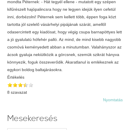
mondta Péternek: - Hát tegyél ellene - mutatott egy szépen
kifűrészelt hajópalincsra hogy ne legyen idejük ilyen cefetül
inni, dorbézolni! Péternek sem kellett több, éppen foga közt
tartotta jól szelelő vásárhelyi pipájának szárát, amellől
odasercintett egy kiadósat, hogy végig csupa barnapöttyes lett
a jó gyalulatú hófehér palló. Az mind, de mind kisebb nagyobb
csomóvá keményedett abban a minutumban. Valahányszor az
ácsok gyaluja nekiütközik a görcsnek, szemük szikrát hányva
könnyezik, foguk összeverődik. Akaratlanul is emlékeznek az
egykori boldog baltajárásokra.
Értékelés
8 szavazat
Nyomtatás
Mesekeresés