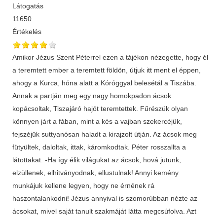
Látogatás
11650
Értékelés
Amikor Jézus Szent Péterrel ezen a tájékon nézegette, hogy él
a teremtett ember a teremtett földön, útjuk itt ment el éppen,
ahogy a Kurca, hóna alatt a Kóróggyal belesétál a Tiszába.
Annak a partján meg egy nagy homokpadon ácsok
kopácsoltak, Tiszajáró hajót teremtettek. Fűrészük olyan
könnyen járt a fában, mint a kés a vajban szekercéjük,
fejszéjük suttyanósan haladt a kirajzolt útján. Az ácsok meg
fütyültek, daloltak, ittak, káromkodtak. Péter rosszallta a
látottakat. -Ha így élik világukat az ácsok, hová jutunk,
elzüllenek, elhitványodnak, ellustulnak! Annyi kemény
munkájuk kellene legyen, hogy ne érnének rá
haszontalankodni! Jézus annyival is szomorúbban nézte az
ácsokat, mivel saját tanult szak­máját látta megcsúfolva. Azt