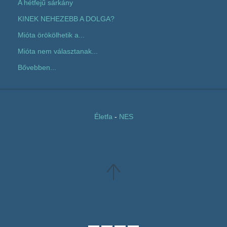
A hétfejű sárkány
KINEK NEHEZEBB A DOLGA?
Mióta örökölhetik a...
Mióta nem választanak...
Bővebben...
Életfa
-
NES