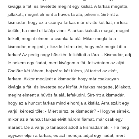
kivágja a fát, és levetette megint egy kisfiát. A farkas megette,
jóllakott, megint elment a hűvös fa alá, pihenni. Sírt-rítt a
kismadár, hogy ez a csúnya farkas már elvitte két fiát, mi lesz
belőle, ha mind el találja vinni. A farkas kialudta magát, megint
felkelt, megint elment a csonka fa alá. Mikor meglátta a
kismadár, megijedt, elkezdett sírni-ríni, hogy már megint itt a
farkas! Az pedig nagy büszkén felkiáltott a fára: - Kismadár, adj
le nekem egy fiadat, mert kivágom a fát, felszántom az alját.
Cselőre két lábom, hajszára két fülem, jól tartsd az ekét,
farkam! Akkor megijedt a kismadár, hogy már csakugyan
kivágja a fát, és levetette egy kisfiát. A farkas megette, jóllakott,
megint elment a hűvös fa alá, lefeküdni. Sírt-rítt a kismadár,
hogy az a huncut farkas mind elhordja a kisfiát. Arra szállt egy
varjú, kérdezi tőle: - Miért sírsz, te kismadár? - Hogyne sírnék,
mikor az a huncut farkas elvitt három fiamat, már csak egy
maradt. De a varjú jó tanácsot adott a kismadárnak: - Ha még
egyszer eljön a farkas, és azt mondja: adjál egy fiadat, mert