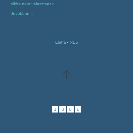
Mióta nem választanak...
Bővebben...
Életfa
-
NES