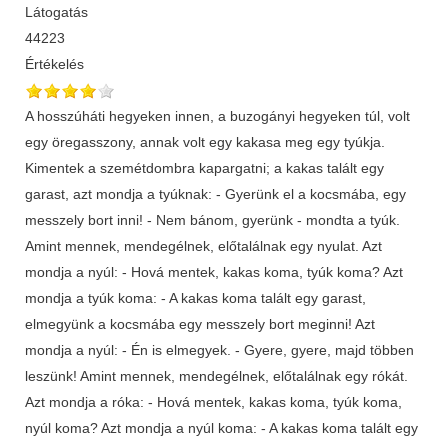
Látogatás
44223
Értékelés
A hosszúháti hegyeken innen, a buzogányi hegyeken túl, volt
egy öregasszony, annak volt egy kakasa meg egy tyúkja.
Kimentek a szemétdombra kapargatni; a kakas talált egy
garast, azt mondja a tyúknak: - Gyerünk el a kocsmába, egy
messzely bort inni! - Nem bánom, gyerünk - mondta a tyúk.
Amint mennek, mendegélnek, előtalálnak egy nyulat. Azt
mondja a nyúl: - Hová mentek, kakas koma, tyúk koma? Azt
mondja a tyúk koma: - A kakas koma talált egy garast,
elmegyünk a kocsmába egy messzely bort meginni! Azt
mondja a nyúl: - Én is elmegyek. - Gyere, gyere, majd többen
leszünk! Amint mennek, mendegélnek, előtalálnak egy rókát.
Azt mondja a róka: - Hová mentek, kakas koma, tyúk koma,
nyúl koma? Azt mondja a nyúl koma: - A kakas koma talált egy