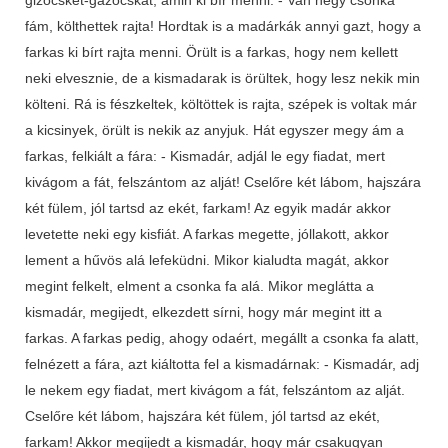
fám, költhettek rajta! Hordtak is a madárkák annyi gazt, hogy a
farkas ki bírt rajta menni. Örült is a farkas, hogy nem kellett
neki elvesznie, de a kismadarak is örültek, hogy lesz nekik min
költeni. Rá is fészkeltek, költöttek is rajta, szépek is voltak már
a kicsinyek, örült is nekik az anyjuk. Hát egyszer megy ám a
farkas, felkiált a fára: - Kismadár, adjál le egy fiadat, mert
kivágom a fát, felszántom az alját! Cselőre két lábom, hajszára
két fülem, jól tartsd az ekét, farkam! Az egyik madár akkor
levetette neki egy kisfiát. A farkas megette, jóllakott, akkor
lement a hűvös alá lefeküdni. Mikor kialudta magát, akkor
megint felkelt, elment a csonka fa alá. Mikor meglátta a
kismadár, megijedt, elkezdett sírni, hogy már megint itt a
farkas. A farkas pedig, ahogy odaért, megállt a csonka fa alatt,
felnézett a fára, azt kiáltotta fel a kismadárnak: - Kismadár, adj
le nekem egy fiadat, mert kivágom a fát, felszántom az alját.
Cselőre két lábom, hajszára két fülem, jól tartsd az ekét,
farkam! Akkor megijedt a kismadár, hogy már csakugyan