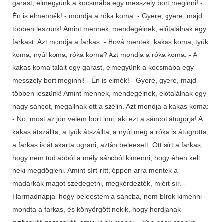
garast, elmegyünk a kocsmába egy messzely bort meginni! -
Én is elmennék! - mondja a róka koma. - Gyere, gyere, majd
többen leszünk! Amint mennek, mendegélnek, előtalálnak egy
farkast. Azt mondja a farkas: - Hová mentek, kakas koma, tyúk
koma, nyúl koma, róka koma? Azt mondja a róka koma: - A
kakas koma talált egy garast, elmegyünk a kocsmába egy
messzely bort meginni! - Én is elmék! - Gyere, gyere, majd
többen leszünk! Amint mennek, mendegélnek, előtalálnak egy
nagy sáncot, megállnak ott a szélin. Azt mondja a kakas koma:
- No, most az jön velem bort inni, aki ezt a sáncot átugorja! A
kakas átszállta, a tyúk átszállta, a nyúl meg a róka is átugrotta,
a farkas is át akarta ugrani, aztán beleesett. Ott sírt a farkas,
hogy nem tud abból a mély sáncból kimenni, hogy éhen kell
neki megdögleni. Amint sírt-rítt, éppen arra mentek a
madárkák magot szedegetni, megkérdezték, miért sír. -
Harmadnapja, hogy beleestem a sáncba, nem bírok kimenni -
mondta a farkas, és könyörgött nekik, hogy hordjanak
gizöcskét-gazocskát, amin ki bír menni. - Van négy csonka