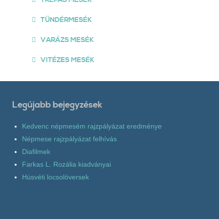
TÜNDÉRMESÉK
VARÁZS MESÉK
VITÉZES MESÉK
Legújabb bejegyzések
Kedvenc népmesém rajzpályázat eredménye
Népmese rajzpályázat felhívás
Diafilmek
Farkas L. Rozália kiadványai
Húsvéti locsolóversek