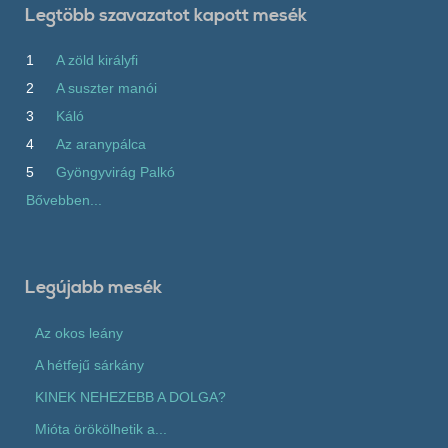
Legtöbb szavazatot kapott mesék
1
A zöld királyfi
2
A suszter manói
3
Káló
4
Az aranypálca
5
Gyöngyvirág Palkó
Bővebben...
Legújabb mesék
Az okos leány
A hétfejű sárkány
KINEK NEHEZEBB A DOLGA?
Mióta örökölhetik a...