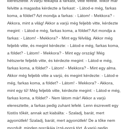
kieresztette. A varjú felkapta a farkast, vitte felfelé. Mikor már
felvitte a magasba kérdezte a farkast: - Látod-e még, farkas
koma, a földet? Azt mondja a farkas: - Látom! - Mekkora? -
Akkora, mint a világ! Akkor a varjú még feljebb vitte, kérdezte
megint: - Látod-e még, farkas koma, a földet? Azt mondja a
farkas: - Látom! - Mekkora? - Mint egy félvilág. Akkor még
feljebb vitte, és megint kérdezte: - Látod-e még, farkas koma,
a földet? - Látom! - Mekkora? - Mint egy ország! Még
hétszerte feljebb vitte, és kérdezte megint: - Látod-e még,
farkas koma, a földet? - Látom! - Mekkora? - Mint egy alma.
Akkor még feljebb vitte a varjú, és megint kérdezte: - Látod-e
még, farkas koma, a földet? - Látom! - Mekkora? - Akkora,
mint egy tű! Még feljebb vitte, kérdezte megint: - Látod-e még,
farkas koma, a földet? - Nem látom már! Akkor a varjú
eleresztette, a farkas pedig zuhant lefelé. Lenn észrevett egy
füstös tőkét, annak azt kiabálta: - Szaladj, barát, mert
agyonütlek! Szaladj, barát, mert agyonütlek! De a tőke nem
mozdult, minden porcikája ízzé-porrá tört. A varjú pedig