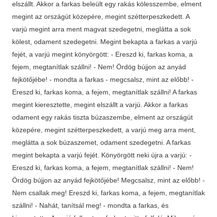
elszállt. Akkor a farkas beleült egy rakás kölesszembe, elment
megint az országút közepére, megint szétterpeszkedett. A
varjú megint arra ment magvat szedegetni, meglátta a sok
kölest, odament szedegetni. Megint bekapta a farkas a varjú
fejét, a varjú megint könyörgött: - Ereszd ki, farkas koma, a
fejem, megtanítlak szállni! - Nem! Ördög bújjon az anyád
fejkötőjébe! - mondta a farkas - megcsalsz, mint az előbb! -
Ereszd ki, farkas koma, a fejem, megtanítlak szállni! A farkas
megint kieresztette, megint elszállt a varjú. Akkor a farkas
odament egy rakás tiszta búzaszembe, elment az országút
közepére, megint szétterpeszkedett, a varjú meg arra ment,
meglátta a sok búzaszemet, odament szedegetni. A farkas
megint bekapta a varjú fejét. Könyörgött neki újra a varjú: -
Ereszd ki, farkas koma, a fejem, megtanítlak szállni! - Nem!
Ördög bújjon az anyád fejkötőjébe! Megcsalsz, mint az előbb! -
Nem csallak meg! Ereszd ki, farkas koma, a fejem, megtanítlak
szállni! - Nahát, tanítsál meg! - mondta a farkas, és