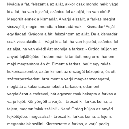
kivágja a fát, felszántja az alját, akkor csak mondd neki: vágd
ki a fát, ha van fejszéd, szántsd fel az alját, ha van ekéd!
Megörült ennek a kismadár. A varjú elszállt, a farkas megint
visszajött, megint mondta a kismadárnak: - Kismadár! Adjál
egy fiadat! Kivágom a fát, felszántom az alját. De a kismadár
csak visszakiáltott: - Vágd ki a fát, ha van fejszéd, szántsd fel
az alját, ha van ekéd! Azt mondja a farkas: - Ördög bújjon az
anyád fejkötőjébe! Tudom már, ki tanított meg erre, hanem
majd megtanítom én őt. Elment a farkas, beült egy rakás
kukoricaszembe, aztán kiment az országút közepére, és ott
szétterpeszkedett. Arra ment a varjú magvat szedegetni,
meglátta a kukoricaszemeket a farkason, odament,
vagdalózott a csőrével, hát egyszer csak bekapta a farkas a
varjú fejét. Könyörgött a varjú: - Ereszd ki, farkas koma, a
fejem, megtanítalak szállni! - Nem! Ördög bújjon az anyád
fejkötőjébe, megcsalsz! - Ereszd ki, farkas koma, a fejem,
megtanítalak szállni. Kieresztette a farkas, a varjú pedig