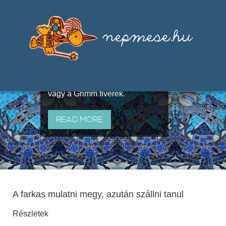
Válogatások a szájhagyomány
útján terjedő elbeszélésekből,
melyeket olyan ismert gyűjtők
állítottak össze, mint Benedek
Elek, Illyés Gyula, Arany László
vagy a Grimm fivérek.
READ MORE
A farkas mulatni megy, azután szállni tanul
Részletek