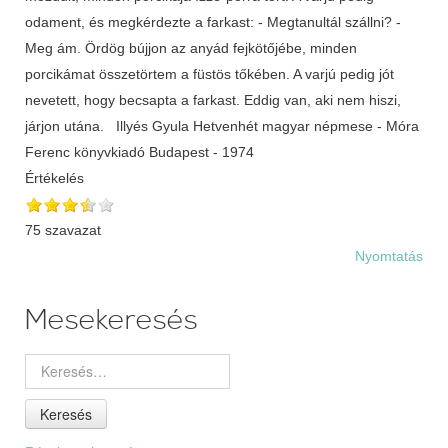
odament, és megkérdezte a farkast: - Megtanultál szállni? -
Meg ám. Ördög bújjon az anyád fejkötőjébe, minden
porcikámat összetörtem a füstös tőkében. A varjú pedig jót
nevetett, hogy becsapta a farkast. Eddig van, aki nem hiszi,
járjon utána. Illyés Gyula Hetvenhét magyar népmese - Móra
Ferenc könyvkiadó Budapest - 1974
Értékelés
75 szavazat
Nyomtatás
Mesekeresés
Keresés