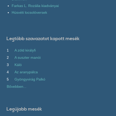
Farkas L. Rozália kiadványai
Húsvéti locsolóversek
Legtöbb szavazatot kapott mesék
1
A zöld királyfi
2
A suszter manói
3
Káló
4
Az aranypálca
5
Gyöngyvirág Palkó
Bővebben...
Legújabb mesék