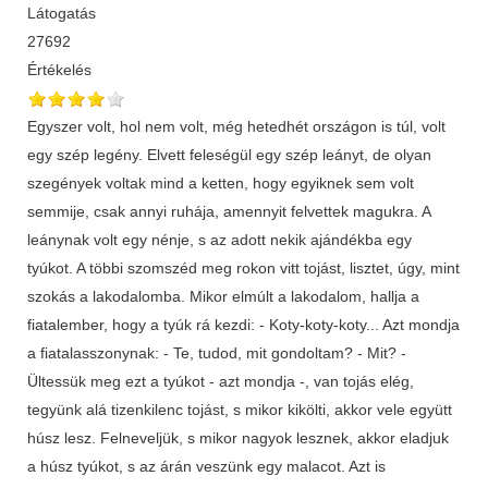
Látogatás
27692
Értékelés
Egyszer volt, hol nem volt, még hetedhét országon is túl, volt
egy szép legény. Elvett feleségül egy szép leányt, de olyan
szegények voltak mind a ketten, hogy egyiknek sem volt
semmije, csak annyi ruhája, amennyit felvettek magukra. A
leánynak volt egy nénje, s az adott nekik ajándékba egy
tyúkot. A többi szomszéd meg rokon vitt tojást, lisztet, úgy, mint
szokás a lakodalomba. Mikor elmúlt a lakodalom, hallja a
fiatalember, hogy a tyúk rá kezdi: - Koty-koty-koty... Azt mondja
a fiatalasszonynak: - Te, tudod, mit gondoltam? - Mit? -
Ültessük meg ezt a tyúkot - azt mondja -, van tojás elég,
tegyünk alá tizenkilenc tojást, s mikor kikölti, akkor vele együtt
húsz lesz. Felneveljük, s mikor nagyok lesznek, akkor eladjuk
a húsz tyúkot, s az árán veszünk egy malacot. Azt is