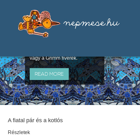
Válogatások a szájhagyomány
útján terjedő elbeszélésekből,
melyeket olyan ismert gyűjtők
állítottak össze, mint Benedek
Elek, Illyés Gyula, Arany László
vagy a Grimm fivérek.
READ MORE
A fiatal pár és a kotlós
Részletek