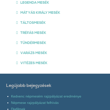
LEGENDA MESÉK
MÁTYÁS KIRÁLY MESÉK
TÁLTOSMESÉK
TRÉFÁS MESÉK
TÜNDÉRMESÉK
VARÁZS MESÉK
VITÉZES MESÉK
Legújabb bejegyzések
Kedvenc népmesém rajzpályázat eredménye
Népmese rajzpályázat felhívás
Diafilmek