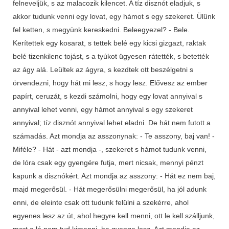
felneveljük, s az malacozik kilencet. A tíz disznót eladjuk, s
akkor tudunk venni egy lovat, egy hámot s egy szekeret. Ülünk
fel ketten, s megyünk kereskedni. Beleegyezel? - Bele.
Kerítettek egy kosarat, s tettek belé egy kicsi gizgazt, raktak
belé tizenkilenc tojást, s a tyúkot ügyesen rátették, s betették
az ágy alá. Leültek az ágyra, s kezdtek ott beszélgetni s
örvendezni, hogy hát mi lesz, s hogy lesz. Elővesz az ember
papírt, ceruzát, s kezdi számolni, hogy egy lovat annyival s
annyival lehet venni, egy hámot annyival s egy szekeret
annyival; tíz disznót annyival lehet eladni. De hát nem futott a
számadás. Azt mondja az asszonynak: - Te asszony, baj van! -
Miféle? - Hát - azt mondja -, szekeret s hámot tudunk venni,
de lóra csak egy gyengére futja, mert nicsak, mennyi pénzt
kapunk a disznókért. Azt mondja az asszony: - Hát ez nem baj,
majd megerősül. - Hát megerősülni megerősül, ha jól adunk
enni, de eleinte csak ott tudunk felülni a szekérre, ahol
egyenes lesz az út, ahol hegyre kell menni, ott le kell szálljunk,
mert a ló nem tud kimenni, ha gyenge lesz. Azt mondja az