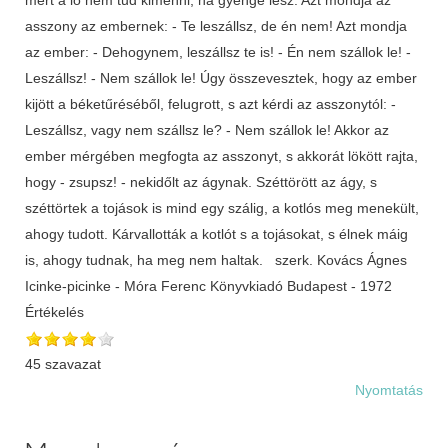
asszony az embernek: - Te leszállsz, de én nem! Azt mondja
az ember: - Dehogynem, leszállsz te is! - Én nem szállok le! -
Leszállsz! - Nem szállok le! Úgy összevesztek, hogy az ember
kijött a béketűréséből, felugrott, s azt kérdi az asszonytól: -
Leszállsz, vagy nem szállsz le? - Nem szállok le! Akkor az
ember mérgében megfogta az asszonyt, s akkorát lökött rajta,
hogy - zsupsz! - nekidőlt az ágynak. Széttörött az ágy, s
széttörtek a tojások is mind egy szálig, a kotlós meg menekült,
ahogy tudott. Kárvallották a kotlót s a tojásokat, s élnek máig
is, ahogy tudnak, ha meg nem haltak. szerk. Kovács Ágnes
Icinke-picinke - Móra Ferenc Könyvkiadó Budapest - 1972
Értékelés
45 szavazat
Nyomtatás