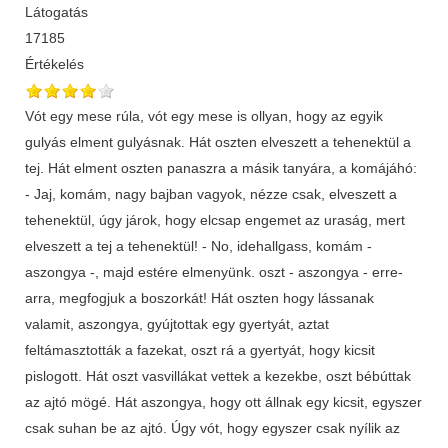
Látogatás
17185
Értékelés
Vót egy mese rúla, vót egy mese is ollyan, hogy az egyik
gulyás elment gulyásnak. Hát oszten elveszett a tehenektül a
tej. Hát elment oszten panaszra a másik tanyára, a komájáhó:
- Jaj, komám, nagy bajban vagyok, nézze csak, elveszett a
tehenektül, úgy járok, hogy elcsap engemet az uraság, mert
elveszett a tej a tehenektül! - No, idehallgass, komám -
aszongya -, majd estére elmenyünk. oszt - aszongya - erre-
arra, megfogjuk a boszorkát! Hát oszten hogy lássanak
valamit, aszongya, gyújtottak egy gyertyát, aztat
feltámasztották a fazekat, oszt rá a gyertyát, hogy kicsit
pislogott. Hát oszt vasvillákat vettek a kezekbe, oszt bébúttak
az ajtó mögé. Hát aszongya, hogy ott állnak egy kicsit, egyszer
csak suhan be az ajtó. Úgy vót, hogy egyszer csak nyílik az