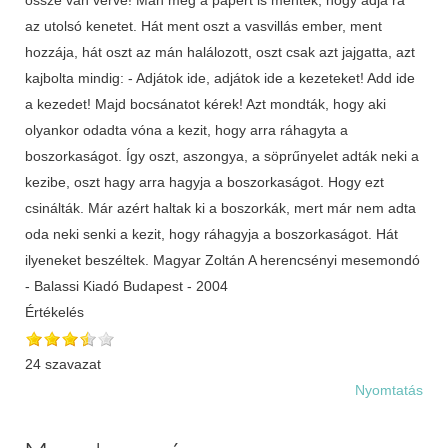
az utolsó kenetet. Hát ment oszt a vasvillás ember, ment
hozzája, hát oszt az mán halálozott, oszt csak azt jajgatta, azt
kajbolta mindig: - Adjátok ide, adjátok ide a kezeteket! Add ide
a kezedet! Majd bocsánatot kérek! Azt mondták, hogy aki
olyankor odadta vóna a kezit, hogy arra ráhagyta a
boszorkaságot. Így oszt, aszongya, a söprűnyelet adták neki a
kezibe, oszt hagy arra hagyja a boszorkaságot. Hogy ezt
csinálták. Már azért haltak ki a boszorkák, mert már nem adta
oda neki senki a kezit, hogy ráhagyja a boszorkaságot. Hát
ilyeneket beszéltek. Magyar Zoltán A herencsényi mesemondó
- Balassi Kiadó Budapest - 2004
Értékelés
24 szavazat
Nyomtatás