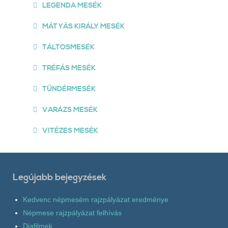
LEGENDA MESÉK
MÁTYÁS KIRÁLY MESÉK
TÁLTOSMESÉK
TRÉFÁS MESÉK
TÜNDÉRMESÉK
VARÁZS MESÉK
VITÉZES MESÉK
Legújabb bejegyzések
Kedvenc népmesém rajzpályázat eredménye
Népmese rajzpályázat felhívás
Diafilmek