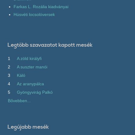
Farkas L. Rozália kiadványai
Húsvéti locsolóversek
Legtöbb szavazatot kapott mesék
1
A zöld királyfi
2
A suszter manói
3
Káló
4
Az aranypálca
5
Gyöngyvirág Palkó
Bővebben...
Legújabb mesék