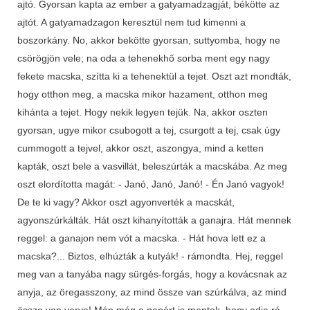
ajtó. Gyorsan kapta az ember a gatyamadzagját, békötte az
ajtót. A gatyamadzagon keresztül nem tud kimenni a
boszorkány. No, akkor bekötte gyorsan, suttyomba, hogy ne
csörögjön vele; na oda a tehenekhő sorba ment egy nagy
fekete macska, szítta ki a tehenektül a tejet. Oszt azt mondták,
hogy otthon meg, a macska mikor hazament, otthon meg
kihánta a tejet. Hogy nekik legyen tejük. Na, akkor oszten
gyorsan, ugye mikor csubogott a tej, csurgott a tej, csak úgy
cummogott a tejvel, akkor oszt, aszongya, mind a ketten
kapták, oszt bele a vasvillát, beleszúrták a macskába. Az meg
oszt elordította magát: - Janó, Janó, Janó! - Én Janó vagyok!
De te ki vagy? Akkor oszt agyonverték a macskát,
agyonszúrkálták. Hát oszt kihanyították a ganajra. Hát mennek
reggel: a ganajon nem vót a macska. - Hát hova lett ez a
macska?... Biztos, elhúzták a kutyák! - rámondta. Hej, reggel
meg van a tanyába nagy sürgés-forgás, hogy a kovácsnak az
anyja, az öregasszony, az mind össze van szúrkálva, az mind
össze van verve! Mán még a papért is mentek, hogy adja rá