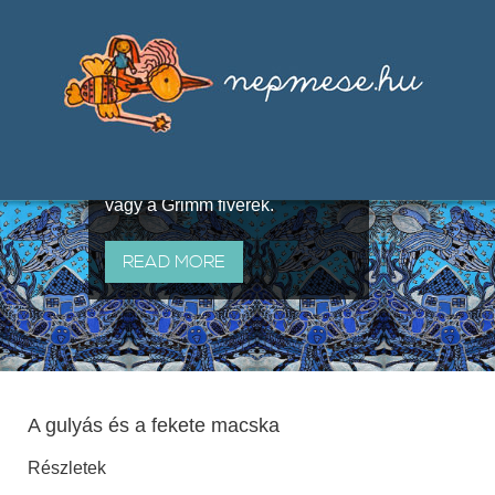
Válogatások a szájhagyomány
útján terjedő elbeszélésekből,
melyeket olyan ismert gyűjtők
állítottak össze, mint Benedek
Elek, Illyés Gyula, Arany László
vagy a Grimm fivérek.
READ MORE
A gulyás és a fekete macska
Részletek