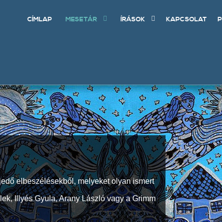
CÍMLAP
MESETÁR
ÍRÁSOK
KAPCSOLAT
P
jedő elbeszélésekből, melyeket olyan ismert
Elek, Illyés Gyula, Arany László vagy a Grimm