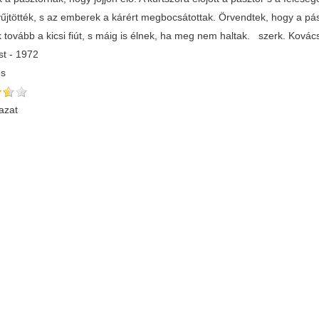
űjtötték, s az emberek a kárért megbocsátottak. Örvendtek, hogy a pá
k tovább a kicsi fiút, s máig is élnek, ha meg nem haltak. szerk. Ková
t - 1972
és
azat