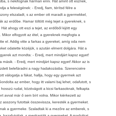
a tálba, s nekifognak hárman enni. Hát amint ott esznek,
a a feleségének: - Eredj, fiam, térítsd félre a
szony elszaladt, s az ember ott maradt a gyermekkel,
hák az erdőbe. Hamar töltött még tejet a gyereknek, s
Hát ahogy ott eszi a tejet, az erdőből kijött egy
lt. Mikor elfogyott az étel, a gyereknek megfogta a
tte el. Addig vitte a farkas a gyereket, amíg oda nem
meket odatette közéjük, s azután elment dolgára. Hát a
gyerek azt mondta: - Eredj, mert mindjárt kapsz egyet!
 a másik. - Eredj, mert mindjárt kapsz egyet! Akkor az is
 kezdett belefáradni a nagy hadakozásba. Szerencsére
tt válogatja a fákat, hallja, hogy egy gyermek azt
ndolta az ember, hogy itt valami baj lehet, odafutott, s
 hosszú rudat, közévágott a kicsi farkasoknak, felkapta
ert avval már ő sem bírt volna. Mikor kiérkezett az
az asszony futottak összevissza, keresték a gyermeket.
ornak a gyermeke. Szaladtak ki a mezőre az emberek, s
sége, hazafutottak, s megkapták a gyermeket. A marhákat