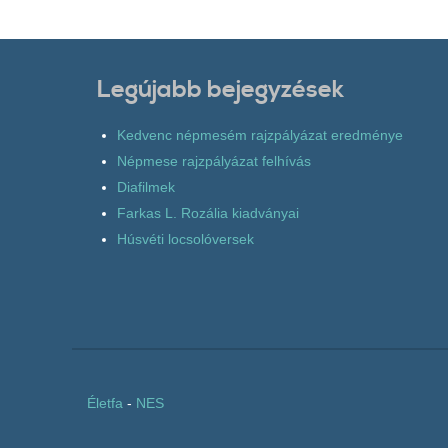
Legújabb bejegyzések
Kedvenc népmesém rajzpályázat eredménye
Népmese rajzpályázat felhívás
Diafilmek
Farkas L. Rozália kiadványai
Húsvéti locsolóversek
Életfa
-
NES