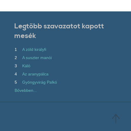
Legtöbb szavazatot kapott
mesék
1
A zöld királyfi
2
A suszter manói
3
Káló
4
Az aranypálca
5
Gyöngyvirág Palkó
Bővebben...