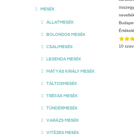
összegy
MESÉK
nevelté
ÁLLATMESÉK
Budapes
Értékel
BOLONDOS MESÉK
10 szav
CSALIMESÉK
LEGENDA MESÉK
MÁTYÁS KIRÁLY MESÉK
TÁLTOSMESÉK
TRÉFÁS MESÉK
TÜNDÉRMESÉK
VARÁZS MESÉK
VITÉZES MESÉK