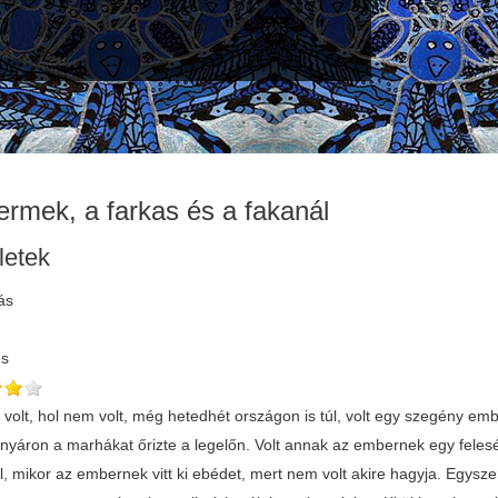
ermek, a farkas és a fakanál
letek
ás
és
volt, hol nem volt, még hetedhét országon is túl, volt egy szegény emb
nyáron a marhákat őrizte a legelőn. Volt annak az embernek egy feleség
 mikor az embernek vitt ki ebédet, mert nem volt akire hagyja. Egyszer,