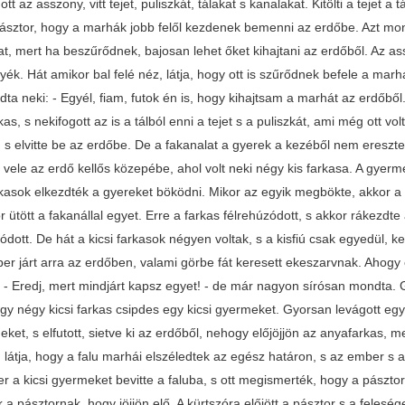
tt az asszony, vitt tejet, puliszkát, tálakat s kanalakat. Kitölti a tejet 
pásztor, hogy a marhák jobb felől kezdenek bemenni az erdőbe. Azt mondj
t, mert ha beszűrődnek, bajosan lehet őket kihajtani az erdőből. Az as
ék. Hát amikor bal felé néz, látja, hogy ott is szűrődnek befele a mar
ta neki: - Egyél, fiam, futok én is, hogy kihajtsam a marhát az erdőből. 
as, s nekifogott az is a tálból enni a tejet s a puliszkát, ami még ott vo
 s elvitte be az erdőbe. De a fakanalat a gyerek a kezéből nem ereszte
 vele az erdő kellős közepébe, ahol volt neki négy kis farkasa. A gyer
arkasok elkezdték a gyereket böködni. Mikor az egyik megbökte, akkor a 
r ütött a fakanállal egyet. Erre a farkas félrehúzódott, s akkor rákezdte
zódott. De hát a kicsi farkasok négyen voltak, s a kisfiú csak egyedül,
r járt arra az erdőben, valami görbe fát keresett ekeszarvnak. Ahogy o
- Eredj, mert mindjárt kapsz egyet! - de már nagyon sírósan mondta. Go
ogy négy kicsi farkas csipdes egy kicsi gyermeket. Gyorsan levágott egy
ket, s elfutott, sietve ki az erdőből, nehogy előjöjjön az anyafarkas, m
, látja, hogy a falu marhái elszéledtek az egész határon, s az ember s 
r a kicsi gyermeket bevitte a faluba, s ott megismerték, hogy a pászt
k a pásztornak, hogy jöjjön elő. A kürtszóra előjött a pásztor s a fele