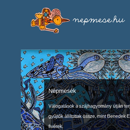
Népmesék
Válogatások a szájhagyomány útján ter
gyűjtők állítottak össze, mint Benedek 
fivérek.