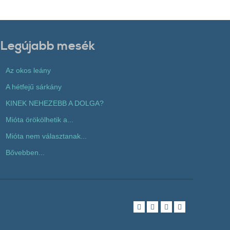
Legújabb mesék
Az okos leány
A hétfejű sárkány
KINEK NEHEZEBB A DOLGA?
Mióta örökölhetik a...
Mióta nem választanak...
Bővebben...