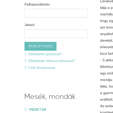
Lerakodo
Felhasználónév
látja a 
marháka
hogy egy
Jelszó
azt mond
anyafark
derekát,
érkezett
kicsi f
Elfelejtette jelszavát?
- S akko
Elfelejtette felhasználónevét?
félrehú
Fiók létrehozása
egy embe
mondja: 
látta, h
a gyerme
Mesék, mondák
erdőből
Az embe
MESETÁR
kürtölte