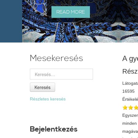
READ MORE
Mesekeresés
A gy
Rész
Látogat
Keresés
16595
Részletes keresés
Értékel
Egyszer 
minden 
Bejelentkezés
magával,