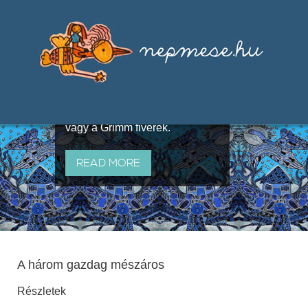
Válogatások a szájhagyomány
útján terjedő elbeszélésekből,
melyeket olyan ismert gyűjtők
állítottak össze, mint Benedek
Elek, Illyés Gyula, Arany László
vagy a Grimm fivérek.
READ MORE
A három gazdag mészáros
Részletek