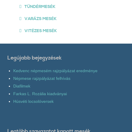
TÜNDÉRMESÉK
VARÁZS MESÉK
VITÉZES MESÉK
Legújabb bejegyzések
Kedvenc népmesém rajzpályázat eredménye
Népmese rajzpályázat felhívás
Diafilmek
Farkas L. Rozália kiadványai
Húsvéti locsolóversek
Legtöbb szavazatot kapott mesék