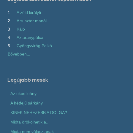
1
A zöld királyfi
2
A suszter manói
3
Káló
4
Az aranypálca
5
Gyöngyvirág Palkó
Bővebben...
Legújabb mesék
Az okos leány
A hétfejű sárkány
KINEK NEHEZEBB A DOLGA?
Mióta örökölhetik a...
Mióta nem választanak...