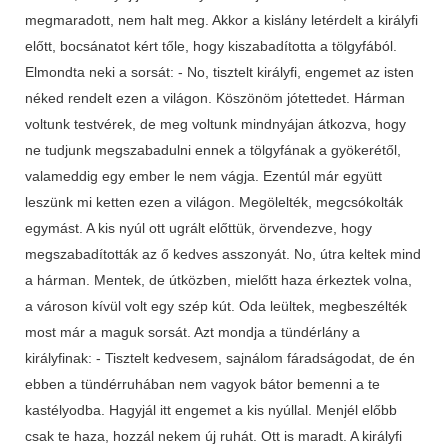
megmaradott, nem halt meg. Akkor a kislány letérdelt a királyfi
előtt, bocsánatot kért tőle, hogy kiszabadította a tölgyfából.
Elmondta neki a sorsát: - No, tisztelt királyfi, engemet az isten
néked rendelt ezen a világon. Köszönöm jótettedet. Hárman
voltunk testvérek, de meg voltunk mindnyájan átkozva, hogy
ne tudjunk megszaba­dulni ennek a tölgyfának a gyökerétől,
valameddig egy ember le nem vágja. Ezentúl már együtt
leszünk mi ketten ezen a világon. Megölelték, megcsókolták
egymást. A kis nyúl ott ugrált előttük, örvendezve, hogy
megszabadították az ő kedves asszonyát. No, útra keltek mind
a hárman. Mentek, de útközben, mielőtt haza érkeztek volna,
a városon kívül volt egy szép kút. Oda leültek, megbeszélték
most már a maguk sorsát. Azt mondja a tündérlány a
királyfinak: - Tisztelt kedvesem, sajnálom fáradságodat, de én
ebben a tündérruhában nem vagyok bátor bemenni a te
kastélyodba. Hagyjál itt engemet a kis nyúllal. Menjél előbb
csak te haza, hozzál nekem új ruhát. Ott is maradt. A királyfi