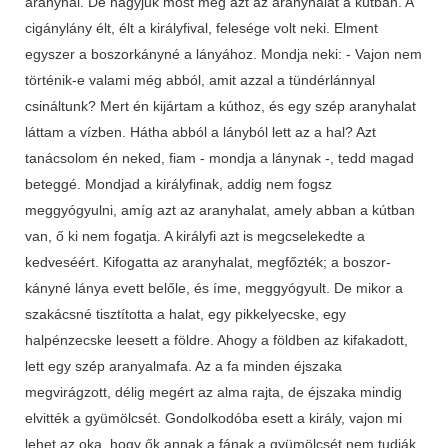
aranyhal. De hagyjuk most még azt az aranyhalat a kútban. A
cigánylány élt, élt a királyfival, felesége volt neki. Elment
egyszer a boszorkányné a lányához. Mondja neki: - Vajon nem
történik-e valami még abból, amit azzal a tündérlánnyal
csináltunk? Mert én kijártam a kúthoz, és egy szép aranyhalat
láttam a vízben. Hátha abból a lányból lett az a hal? Azt
tanácsolom én neked, fiam - mondja a lánynak -, tedd magad
beteggé. Mondjad a királyfinak, addig nem fogsz
meggyógyulni, amíg azt az aranyhalat, amely abban a kútban
van, ő ki nem fogatja. A királyfi azt is megcselekedte a
kedveséért. Kifogatta az aranyhalat, megfőzték; a boszor­
kányné lánya evett belőle, és íme, meggyógyult. De mikor a
szakácsné tisztította a halat, egy pikkelyecske, egy
halpénzecske leesett a földre. Ahogy a földben az kifakadott,
lett egy szép aranyalmafa. Az a fa minden éjszaka
megvirágzott, délig megért az alma rajta, de éjszaka mindig
elvitték a gyümölcsét. Gondolkodóba esett a király, vajon mi
lehet az oka, hogy ők annak a fának a gyümölcsét nem tudják