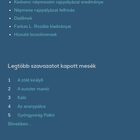
Kedvenc népmesém rajzpályázat eredménye
Népmese rajzpályázat felhívás
Diafilmek
Farkas L. Rozália kiadványai
Húsvéti locsolóversek
Legtöbb szavazatot kapott mesék
1
A zöld királyfi
2
A suszter manói
3
Káló
4
Az aranypálca
5
Gyöngyvirág Palkó
Bővebben...