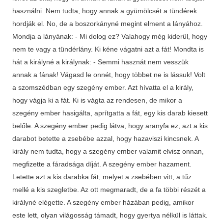
használni. Nem tudta, hogy annak a gyümölcsét a tündérek
hordják el. No, de a boszorkányné megint elment a lányához.
Mondja a lányának: - Mi dolog ez? Valahogy még kiderül, hogy
nem te vagy a tündérlány. Ki kéne vágatni azt a fát! Mondta is
hát a királyné a királynak: - Semmi hasznát nem vesszük
annak a fának! Vágasd le onnét, hogy többet ne is lássuk! Volt
a szomszédban egy szegény ember. Azt hívatta el a király,
hogy vágja ki a fát. Ki is vágta az rendesen, de mikor a
szegény ember hasigálta, aprítgatta a fát, egy kis darab kiesett
belőle. A szegény ember pedig látva, hogy aranyfa ez, azt a kis
darabot betette a zsebébe azzal, hogy hazaviszi kincsnek. A
király nem tudta, hogy a szegény ember valamit elvisz onnan,
megfizette a fáradsága díját. A szegény ember hazament.
Letette azt a kis darabka fát, melyet a zsebében vitt, a tűz
mellé a kis szegletbe. Az ott megmaradt, de a fa többi részét a
királyné elégette. A szegény ember házában pedig, amikor
este lett, olyan világosság támadt, hogy gyertya nélkül is láttak.