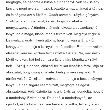
megfogta, és bedobta a kútba a tündérlányt. Volt neki is egy
lánya: elment gyorsan haza, kivezette a maga lányát a kúthoz,
és felhágatta azt a fűzfára. Odaérkezett a királyfi a gúnyával.
Szólítgatta a tündérlányt, keresi, hogy hol lehet az ő
menyasszonya. A tündérruhát már felvette a boszorkányné
lánya, de ő maga, hiába, mégis fekete volt. Meglátja végre a
kis nyulat a királyfi, kérdi attól is, hogy hol van a lány: - Én
itthagytam - mondja a kis nyúl - a kút mellett. Elmentem valami
eleséget keresni, közben felmászott a fűzfára. No, már nézik
körül kereken, hát hol van az a lány a fán. Mondja a királyfi
neki: - Szállj le onnan, öltözzél fel! Mikor leszállt a fáról, látja az
ábrázatát, hogy csúnya, fekete. Pedig milyen szép volt! Mi
történt vele? - Ó, lelkem, kedvesem - mondja a boszorkányné
lánya -, a nap sugara reám tűzött, megfogta az egész
ábrázatomat. Felöltöztette így is a királyfi, azt gondolta, hogy ő
a tündérlány. Elvitte haza. De abból a tündérlányból, az
igaziból, akit a boszorkányné bevetett a kútba, lett egy szép