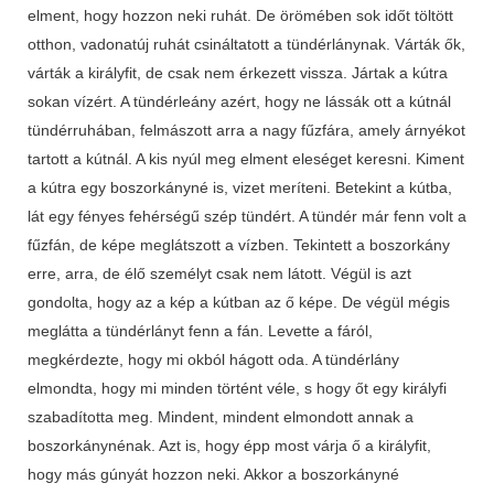
elment, hogy hozzon neki ruhát. De örömében sok időt töltött
otthon, vadonatúj ruhát csináltatott a tündérlánynak. Várták ők,
várták a királyfit, de csak nem érkezett vissza. Jártak a kútra
sokan vízért. A tündérleány azért, hogy ne lássák ott a kútnál
tündérruhában, felmászott arra a nagy fűzfára, amely árnyékot
tartott a kútnál. A kis nyúl meg elment eleséget keresni. Kiment
a kútra egy boszorkányné is, vizet meríteni. Betekint a kútba,
lát egy fényes fehérségű szép tündért. A tündér már fenn volt a
fűzfán, de képe meglátszott a vízben. Tekintett a boszorkány
erre, arra, de élő személyt csak nem látott. Végül is azt
gondolta, hogy az a kép a kútban az ő képe. De végül mégis
meglátta a tündérlányt fenn a fán. Levette a fáról,
megkérdezte, hogy mi okból hágott oda. A tündérlány
elmondta, hogy mi minden történt véle, s hogy őt egy királyfi
szabadította meg. Mindent, mindent elmondott annak a
boszorkányné­nak. Azt is, hogy épp most várja ő a királyfit,
hogy más gúnyát hozzon neki. Akkor a boszorkányné