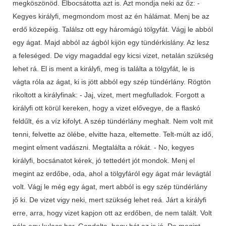
megköszönöd. Elbocsátotta azt is. Azt mondja neki az őz: -
Kegyes királyfi, megmondom most az én hálámat. Menj be az
erdő közepéig. Találsz ott egy háromágú tölgyfát. Vágj le abból
egy ágat. Majd abból az ágból kijön egy tündérkislány. Az lesz
a feleséged. De vigy magaddal egy kicsi vizet, netalán szükség
lehet rá. El is ment a királyfi, meg is találta a tölgyfát, le is
vágta róla az ágat, ki is jött abból egy szép tündérlány. Rögtön
rikoltott a királyfinak: - Jaj, vizet, mert megfulladok. Forgott a
királyfi ott körül kereken, hogy a vizet elővegye, de a flaskó
feldűlt, és a víz kifolyt. A szép tündérlány meghalt. Nem volt mit
tenni, felvette az ölébe, elvitte haza, eltemette. Telt-múlt az idő,
megint elment vadászni. Megtalálta a rókát. - No, kegyes
királyfi, bocsánatot kérek, jó tettedért jót mondok. Menj el
megint az erdőbe, oda, ahol a tölgyfáról egy ágat már levágtál
volt. Vágj le még egy ágat, mert abból is egy szép tündérlány
jő ki. De vizet vigy neki, mert szükség lehet reá. Járt a királyfi
erre, arra, hogy vizet kapjon ott az erdőben, de nem talált. Volt
nála egy kulacs bor. Gondolta, hogy hát az is jó. De megint