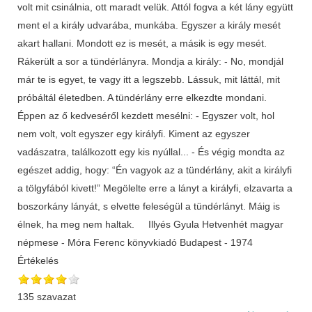
volt mit csinálnia, ott maradt velük. Attól fogva a két lány együtt
ment el a király udvarába, munkába. Egyszer a király mesét
akart hallani. Mondott ez is mesét, a másik is egy mesét.
Rákerült a sor a tündérlányra. Mondja a király: - No, mondjál
már te is egyet, te vagy itt a legszebb. Lássuk, mit láttál, mit
próbáltál életedben. A tündérlány erre elkezdte mondani.
Éppen az ő kedveséről kezdett mesélni: - Egyszer volt, hol
nem volt, volt egyszer egy királyfi. Kiment az egyszer
vadászatra, találkozott egy kis nyúllal... - És végig mondta az
egészet addig, hogy: “Én vagyok az a tündérlány, akit a királyfi
a tölgyfából kivett!” Megölelte erre a lányt a királyfi, elzavarta a
boszorkány lányát, s elvette feleségül a tündérlányt. Máig is
élnek, ha meg nem haltak. Illyés Gyula Hetvenhét magyar
népmese - Móra Ferenc könyvkiadó Budapest - 1974
Értékelés
135 szavazat