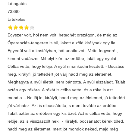
Látogatás
73390
Értékelés
Egyszer volt, hol nem volt, hetedhét országon, de még az
Óperenciás-tengeren is túl, lakott a zöld királynak egy fia.
Egyedül volt a kastélyban, hát unatkozott. Vette fegyverét,
kiment vadászni. Mihelyt kiért az erdőbe, talált egy nyulat.
Célba vette, hogy lelője. A nyúl rimánkodni kezdett: - Bocsáss
meg, királyfi, jó tettedért jót várj hadd meg az életemet.
Meghagyta a nyúl életét, nem bántotta. A nyúl elszaladt. Talált
aztán egy rókára. A rókát is célba vette, és a róka is azt
mondta: - Ne lőj le, királyfi, hadd meg az életemet, jó tettedért
jót várhatsz. Azt is elbocsátotta, s ment tovább az erdőbe.
Talált aztán az erdőben egy kis őzet. Azt is célba vette, hogy
lelője, az is visszaszólt neki: - Királyfi, bocsánatot kérek tőled,
hadd meg az életemet, mert jót mondok neked, majd még