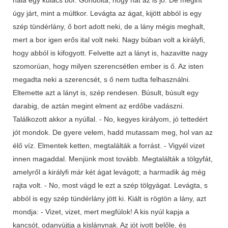
úgy járt, mint a múltkor. Levágta az ágat, kijött abból is egy
szép tündérlány, ő bort adott neki, de a lány mégis meghalt,
mert a bor igen erős ital volt neki. Nagy búban volt a királyfi,
hogy abból is kifogyott. Felvette azt a lányt is, hazavitte nagy
szomorúan, hogy milyen szerencsétlen ember is ő. Az isten
megadta neki a szerencsét, s ő nem tudta felhasználni.
Eltemette azt a lányt is, szép rendesen. Búsult, búsult egy
darabig, de aztán megint elment az erdőbe vadászni.
Találkozott akkor a nyúllal. - No, kegyes királyom, jó tettedért
jót mondok. De gyere velem, hadd mutassam meg, hol van az
élő víz. Elmentek ketten, megtalálták a forrást. - Vigyél vizet
innen magaddal. Menjünk most tovább. Megtalálták a tölgyfát,
amelyről a királyfi már két ágat levágott; a harmadik ág még
rajta volt. - No, most vágd le ezt a szép tölgyágat. Levágta, s
abból is egy szép tündérlány jött ki. Kiált is rögtön a lány, azt
mondja: - Vizet, vizet, mert megfúlok! A kis nyúl kapja a
kancsót, odanyújtja a kislánynak. Az jót ivott belőle, és