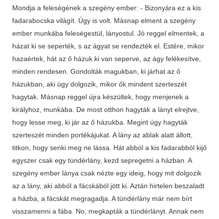
Mondja a feleségének a szegény ember: - Bizonyára ez a kis
fadarabocska világít. Úgy is volt. Másnap elment a szegény
ember munkába feleségestül, lányostul. Jó reggel elmentek, a
házat ki se seperték, s az ágyat se rendezték el. Estére, mikor
hazaértek, hát az ő házuk ki van seperve, az ágy felékesítve,
minden rendesen. Gondolták magukban, ki járhat az ő
házukban, aki úgy dolgozik, mikor ők mindent szerteszét
hagytak. Másnap reggel újra készültek, hogy menjenek a
királyhoz, munkába. De most otthon hagyták a lányt elrejtve,
hogy lesse meg, ki jár az ő házukba. Megint úgy hagyták
szerteszét minden portékájukat. A lány az ablak alatt állott,
titkon, hogy senki meg ne lássa. Hát abból a kis fadarabból kijő
egyszer csak egy tündérlány, kezd sepregetni a házban. A
szegény ember lánya csak nézte egy ideig, hogy mit dolgozik
az a lány, aki abból a fácskából jött ki. Aztán hirtelen beszaladt
a házba, a fácskát megragadja. A tündérlány már nem bírt
visszamenni a fába. No, megkapták a tündérlányt. Annak nem