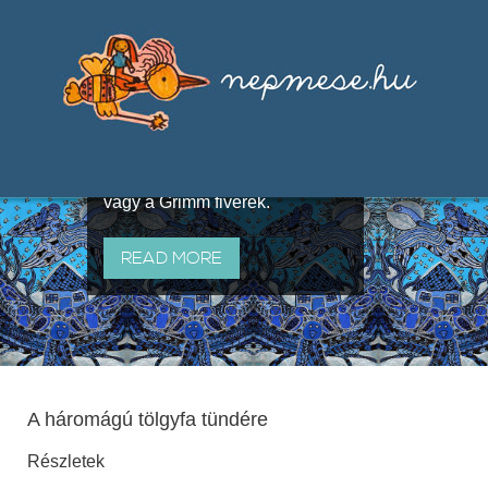
Válogatások a szájhagyomány
útján terjedő elbeszélésekből,
melyeket olyan ismert gyűjtők
állítottak össze, mint Benedek
Elek, Illyés Gyula, Arany László
vagy a Grimm fivérek.
READ MORE
A háromágú tölgyfa tündére
Részletek