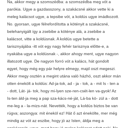
Na, akkor megy a szomszédba: a szomszédba meg vót a
parókia. Ugye a gazdasszony, a szakácsné akkor vette ki a
meleg kalácsot ugye, a tepsibe vót, a koldús ugye imádkozott.
No. gyorsan, ugye félrefordította a kötényit a szakácsné,
belehanyigált így a zsebibe a köténye alá, a zsebibe a
kalácsot, vitte a koldúsnak. A koldús ugye betette a
tarisznyájába -itt vót egy nagy fehér tarisznya előtte-e, a
nyakába ugye a koldúsnak -, akkor ahogy ment, ugye nagyon
illatozott ugye. De nagyon forró vót a kalács, hát gondolt
egyet, hogy még egy pár helyre elmegy, majd oszt megeszi.
Akkor megy osztén a megint utána való házhó, oszt akkor mán
otten énekölt a koldús: Ad-ja-tok, ad - ja - tok, a - mit Is - ten a
- dott, Lát- já- tok, hogy mi-lyen sze-ren-csét-len va-gyok! Az
Is-ten áld-ja meg a pap sza-kács-né-ját, Lá-ba kö- zül a - dott
me-leg a - la-mizs-nát. Nevették, hogy a koldús biztos be van
rúgva; aszongya: mit éneköl ez! Hát ő azt énekölte, mer még
mindig az vót az eszibe, hogy jó az Isten, áldja meg a
szakácsnét, ugye. mert hogy jó meleg kalácsot adott neki. No