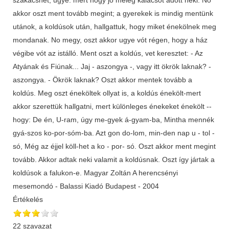
akkor oszt ment tovább megint; a gyerekek is mindig mentünk
utánok, a koldúsok után, hallgattuk, hogy miket énekölnek meg
mondanak. No megy, oszt akkor ugye vót régen, hogy a ház
végibe vót az istálló. Ment oszt a koldús, vet keresztet: - Az
Atyának és Fiúnak... Jaj - aszongya -, vagy itt ökrök laknak? -
aszongya. - Ökrök laknak? Oszt akkor mentek tovább a
koldús. Meg oszt éneköltek ollyat is, a koldús énekölt-mert
akkor szerettük hallgatni, mert különleges énekeket énekölt --
hogy: De én, U-ram, úgy me-gyek á-gyam-ba, Mintha mennék
gyá-szos ko-por-sóm-ba. Azt gon do-lom, min-den nap u - tol -
só, Még az éjjel köll-het a ko - por- só. Oszt akkor ment megint
tovább. Akkor adtak neki valamit a koldúsnak. Oszt így jártak a
koldúsok a falukon-e. Magyar Zoltán A herencsényi
mesemondó - Balassi Kiadó Budapest - 2004
Értékelés
22 szavazat