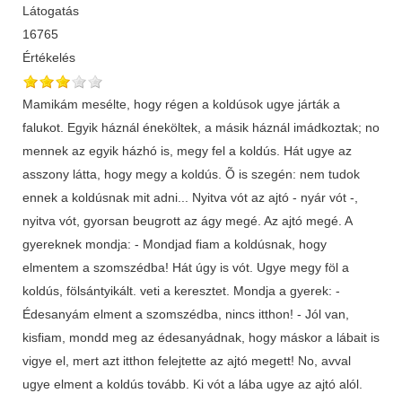
Látogatás
16765
Értékelés
Mamikám mesélte, hogy régen a koldúsok ugye járták a
falukot. Egyik háznál éneköltek, a másik háznál imádkoztak; no
mennek az egyik házhó is, megy fel a koldús. Hát ugye az
asszony látta, hogy megy a koldús. Õ is szegén: nem tudok
ennek a koldúsnak mit adni... Nyitva vót az ajtó - nyár vót -,
nyitva vót, gyorsan beugrott az ágy megé. Az ajtó megé. A
gyereknek mondja: - Mondjad fiam a koldúsnak, hogy
elmentem a szomszédba! Hát úgy is vót. Ugye megy föl a
koldús, fölsántyikált. veti a keresztet. Mondja a gyerek: -
Édesanyám elment a szomszédba, nincs itthon! - Jól van,
kisfiam, mondd meg az édesanyádnak, hogy máskor a lábait is
vigye el, mert azt itthon felejtette az ajtó megett! No, avval
ugye elment a koldús tovább. Ki vót a lába ugye az ajtó alól.