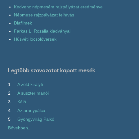
Kedvenc népmesém rajzpályázat eredménye
Népmese rajzpályázat felhívás
Diafilmek
Farkas L. Rozália kiadványai
Húsvéti locsolóversek
Legtöbb szavazatot kapott mesék
1
A zöld királyfi
2
A suszter manói
3
Káló
4
Az aranypálca
5
Gyöngyvirág Palkó
Bővebben...