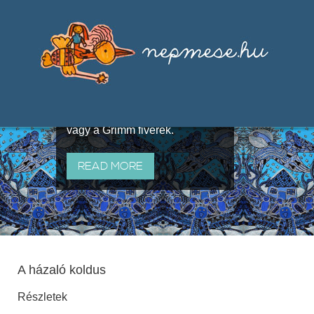
Válogatások a szájhagyomány
útján terjedő elbeszélésekből,
melyeket olyan ismert gyűjtők
állítottak össze, mint Benedek
Elek, Illyés Gyula, Arany László
vagy a Grimm fivérek.
READ MORE
A házaló koldus
Részletek