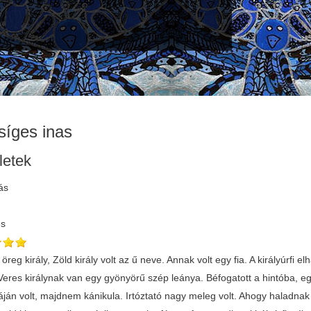
síges inas
letek
ás
és
i, vigyen magával, me még valahol hasznomat veheti! - azt mondja a fagyos ember. Felveszik a kocsira, s mennek. Ahogy mennek, mendegélnek, elírnek egy nagy folyóvízhez, olyan mint a Szamos, vagy mint a Tisza, akkora lehetett, de gyönyörű szép tiszta víz. Egy ember ott a víz partján búsul, szomorog, hogy el kell veszni itt a szegény embernek, nincs hunnét igyon egy csepp vizet. Azt mondja a királyúrfi: - Tán megbolondultál? Hát elíg az egísz világnak, amennyi foly azon a folyón. Hát igyál, amennyi jól esik! Lehasal az ember a folyóra, hát uram istenem, mire a szemünket elpillantottuk, egy árva csepp víz se volt a folyóban. A halak csak ott vertík magokat a kövekhez. Csak kövek maradtak a patak fenekin, az összes vizet mind kiitta. - Na, még ilyen embert nem láttam - azt mondja a királyúrfi. - Bezon, ha nem látott, felséges királyúrfi, vigyen magával, mert majd nekem is hasznomat veszi! Mennek tovább, mendegélnek. Ott áll egy ember az úton, az útszílen. - Hogy nincs hova fussak, hogy nincs hova menjek! Itt görcsösödik össze a lábam, hogy nincs mit kergessek. Mire ezt kimondja, a bokorbúl kiugrik egy kis nyúl. Utána iramodik, egy perc alatt elfogja a nyulat. - Még ilyent se láttam - azt mondja a királyúrfi. Mennek tovább, viszik azt is magokkal. Ahogy haladnak az országúton, ott látnak még egy embert, céloz a puskájával. Az ember tiszta vak. Még a szeminek a helye se látszott. Nem adott neki az Isten szemet; mégis célzott. Azt mondja a királyúrfi: - Mit csinálsz, te szegény ember? - A hetvenedik ország széliben látok egy szúnyogot, ippeg azt célozom. Mégpedig - azt mondja - a t . . . it akarom lelűnni. Azt mondja a jó futó: - Nem baj, me meglátom, hazudik-e vagy nem. Azt mondja a királyúrfi: - Na, süsd el a fegyvert, lűdd meg, me a jó futó elhozza. Még malomkövet akaszt a jó futó a lábára, nehogy igen gyorsan menjen. Mire eltakarodott a fegyverfüst, a jó futó ember már ott is volt a szúnyoggal. Mutatta, ippen a t . . . e volt lelűve: Azt mondja a királyúrfi: - Még ilyet se láttam világéletemben. - Bezon, ha nem látott, vigyen magával, mert még nekem is hasznomat veszi! Felvette a királyúrfi, s azt is vitte magával. Elírkeznek a Veres király udvarába. Jelentette a királyúrfi, hogy lánynízőbe jöttek. - Jaj, barátom - azt mondja a Veres király -, avval sok baj van. Nem olyan könnyen adják a leányt a mái világban. Három próbát teszünk - azt mondja a Veres király -, ha azon a három próbán ti győztök, tietek a leány, ha nem győztök, karóba fütty a fejetek. Adtak aztán nekik egy szíp szobát. Ott laktak osztán, beszílgettek, kártyáztak. Ennivalót is adtak, nem volt semmi kifogás az ellen. Estefelé hivatták a királyúrfit, hogy adják ki az első próbát. Azt mondja a király: - Na, te királyúrfi, a hetvenhetedik országszílben van egy csorgó. Én - azt mondja - annak a viziben akarok megmosdanni. Ha a te embered hoz elébb vizet, a ti szerencsítek, ha az én udvarombéli, akkor - azt mondja - a ti fejetek karóba huzatom. Bémenyen a királyúrfi, s megmondja az embereinek, hogy mi a próba. - Na - azt mondja a jó futó -, ezen sohase búsuljon királyúrfi, me hamarabb itt leszek én, mint az ű emberei. Elindul hajnalban két vizeskantával. Alig egypár pillanat, már ott termett a csorgónál, s jött visszafelé. Tanálkozott az udvari vasórrú bábával, egy vín nemjófélivel, az akkor ment vízirt. Szintén az is jómenő volt. Azt mondja a vín boszorkány: - Ó, be bolond vagy! Mé jársz - azt mondja - a kedvibe az uradnak? Gyere - azt mondja - , beszílgessünk! De az embernek csak annyi esze volt, leűlt beszílgetni. De bonya nagyon hízelkedik: - Gyere - azt mondja -, ülj le, hogy babrikáljak a fejedben, s még egyebet is csinálhatunk! Az öreg bonya szípen kezd babrikálni, de hirtelen valami álomport hint a szeme felé. A mi emberünk úgy elaludt, mint a bunda. Bonya se rest, kibújik a feje alól, odahúz a feje alá egy lúkoponyát. Kitölti a vizet az ű korsójábúl, s megindul hazafelé, mint a sárkány. Azt mondja a vak ember benn: - Igen sokáig űl a vízzel, mi lehet? - azt mondja - Kimenek már, hogy lássam, nem jű már. Kimegy a vak ember, s látja, hogy a lúkoponya a feje alatt, s aluszik nyugodtan. - Hocitek csak a puskát! Lű egyet, s kilüvi a lúkoponyát a feje alul. Felretten az ember, s látja, hogy az edínye üres, s bonya nincs sohunn. Eszire veszi, hogy csak most van ű becsapva. Lerúgja a malomkövet a lábárúl, egy szempillantás alatt a csorgónál van. Hármat ugrik hazafelé, elírte a vín boszorkányt a városvígen. Jól s . . . be rugdosta, s otthagyta. Egy perc alatt otthun volt a vízzel. Bévitte a királyúrfi a királynak, hogy mosdjík. - Na - azt mondja -, most megnyertítek, de még két próba van hátra. Este, mikor elmegy a királyúrfi a poroncsra, azt mondja a király: - Na, te királyúrfi, az íjjelre kaptok huszonnígy ökröt megsütve, huszonnígy kemence kenyeret megsütve, huszonnígy hordó bort. Ha ezeket reggelre meg nem eszitek mind, hogy egy falat se maradjon, akkor karóba huzatom a fejeteket. Elmenyen a királyúrfi, s megmondja az embereinek. Azt mondja, aki a sok vizet megitta: - Tám egyszer eszem én is, hogy megelígedhetem, de az se lesz sok biztosonn. Bészállítja a király egy nagy terembe a huszonnígy ökröt megsűlve, a huszonnígy kemence kenyeret szintén és a huszonnígy hordó bort. Ûk szépen bésétáltak, s nekifognak eddegélni nagy búsan. Azt mondja a nagyivó ember: - Egyenek, me hajnalfelé éhesek lesznek! Egyenek, még van mit! Ettek űk, de az meg se tetszett. A jó evő pedig csak huszonnígyet 