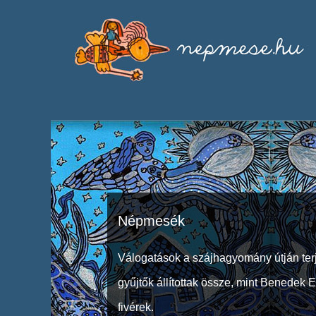
Népmesék
Válogatások a szájhagyomány útján ter
gyűjtők állítottak össze, mint Benedek 
fivérek.