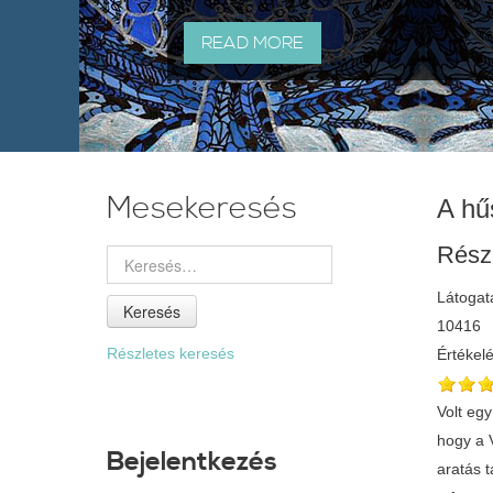
READ MORE
Mesekeresés
A hű
Rész
Látogat
Keresés
10416
Részletes keresés
Értékel
Volt egy öreg király, Zöld király volt az ű neve. Annak volt egy fia. A királyúrfi elhatározta, hogy elmenyen felesíget keresni. Hallotta, hogy a Veres királynak van egy gyönyörű szép leánya. Béfogatott a hintóba, egy inast vett maga mellé, és útnak indultak. Az idő ippen aratás táján volt, majdnem kánikula. Irtóztató nagy meleg volt. Ahogy haladnak az úton, látnak egy embert, hét bunda volt rajta, mégis a foga majd kiverte egyik a másikat, annyira fázott. Azt mondja a királyúrfi: - Ilyent nem láttam soha íletemben. Ez nagy csuda. Ez az ember fázik, s mindenkit öl meg a meleg. - Ha nem látott, felséges királyúrf
Bejelentkezés