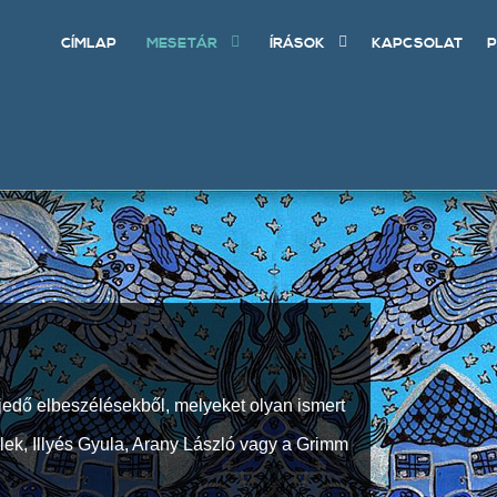
CÍMLAP
MESETÁR
ÍRÁSOK
KAPCSOLAT
P
jedő elbeszélésekből, melyeket olyan ismert
Elek, Illyés Gyula, Arany László vagy a Grimm