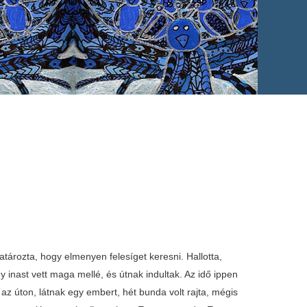
falt a huszonnígy ökörbűl, szintén annyit a kenyerekbűl. A hordóknak beütte a fenekit, huszonnígy pohárral volt csak neki. Az igazán nem sok egy hosszú éjszakára. Reggelfelé mentek bé a Veres királyék. Azt mondja a jó evő: - Itt ölik meg az embert éhel. Hát ez valami? Hát ez semmi. Megszígyelli magát a Veres király. "Várjatok csak!" - gondolja magában. - A harmadik próba pedig az lesz - azt mondja a Veres király - , benn lesztek egy szobában. A szoba annyira fel lesz melegítve, hogy ha kibírjátok, s nem haltok meg, tiétek lesz a lányom. Ha meghaltok, gödörbe hányunk, s földet húzatunk rátok - azt mondja a király. De istenem, milyen volt az a szoba! Vasbúl volt kíszítve, s a király birodalmában amennyi kovács, mind ott volt. Tudja isten, hány vagon szén mind körül volt rakva. Ahogy bémentek a királyúrfiék, nekifogtak külül fúnni a szenet a sok tenger fúvókkal, hogy a vasípüllet melegedjen fel. Szikrázott a tűz külül, már benn is kezdett melegenni. A bundás ember úgy aludt, mint aki meg van halva. Azt mondja a királyúrfi: - Fel ké költeni, hátha tunna valamit segíteni, me mindjár porrá ígek! Szóval a többinek is melege volt. Felköltik a bundás embert. - Ej, de jól aluvám! Nem sajnálának felkölteni? - Ha tudsz, segíts rajtunk, me porrá ígünk mindjár! A hetedik bundán kigombolt három gomblyukat. Annyira kihűlt a szoba, hogy még fázni kezdtek. Külül is a tűz kezdett megalunni. Hej, miféle dolog ez! A kovácsok megharagusznak, még jobban fújják a fúvókkal. Virkálják ottan, hogy ígjen a tűz, hogy hevüljön a szoba. Mikor nagy meleg volt, újra szólnak a bundásnak. Kigombol még két gomblyukat a ferső bundáján. Igaz, öt gomblyuk volt a bundában, ki volt gombolva az egísz ferső bunda. De még mindig hat volt rajta. A tűz szinte kialudt teljesen. Már a kovácsoknak nem is volt mit mesterkenni, mert az üdő rájuk virradt. Hogy látja a Veres király, hogy haszontalanság az egísz munkája, eléhívatja a királyúrfit: - Na - azt mondja - , mindenben legyőztetek, most már elviheted a lányomat. Útnak indulnak hazafelé. Mennek, mendegélnek. Mikor a Veres király országábúl kimentek, ezek az emberek búcsut vettek a királyúrfitól, s elmentek ki-ki a maga dolgára. Û csak maradt a menyasszonyával, az inassával meg a kocsissal. Út közben megháltak egy kis vendíglőben, de hát olyan szép idő volt, azt mondja a királyúrfi a királykisasszonynak: - Minek üljünk mi, édes kincsem, ebben a rozoga viskóban? A mi hintónk olyan szép, jobban elhálunk kinn a friss levegőn. Az inas pedig ott strázsált felettek, nehogy valami bajok törtínjík. Az udvaron volt egy kút, mint ahogy van itt nálunk is. Rászállott két galamb a kútágasra. Azt mondja az egyik galamb a másiknak: - Milyen gyönyörű pár cseléd fekszik ezenn a hintón, mégis ezeknek az anyjok míreggel kent eledelt küld nekik. Amint űk abbúl esznek, azonnal meghalnak. Ha valaki eztet hallja, valakinek is megmondja, térdig kűbálványnak változik. Lássa az inas egyszer, hogy jű vélek szembe egy hintó. Azonnal ráismert, hogy a király udvarábúl jű. Vette a fegyverit és célzott. Szembelűtt a hintóval. EI is tanálta az eledeleket, langot vetett s porrá égett. Hát a királyúrfi mikor látta, nagyon haragudt az inasra. - Ejnye, mír tetted ezt? Milyen jól ettünk volna. A következő estén szintén egy kis vendéglőben háltak, ott is csak künn a szabadban, mint a megelőző este. A két galamb akkor is odaröpült a kútágasra, mondják egymásnak: - Milyen gyönyörű két személy fekszik ebben a hintóban. Mégis az anyjok míreggel kent ruhát küld nekik. Mihelyt magokra veszik, langot vetnek, porrá ígnek. Ha valaki eztet hallja, valakinek is megmondja, derékig kűbálványnak változik. Reggelre virradt az idő, útnak indultak megint. Alig haladtak vagy tíz óra feléig, szintén jött a hintó a ruhával eleikbe. Az inas ezt is látta, célba vette, s rálűtt. Az összes ruha langot vetett, s elígett mind. A királyúrfi haragudt az inasra: - Ejnye fiam, mír tetted ezt? - Hagyjon bíkit, felséges királyúrfi