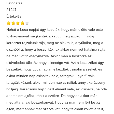
Látogatás
21947
Értékelés
Nohát a Luca napját úgy kezdték, hogy mán előtte való este
fokhagymával megkenték a kaput, meg ajtókot, mindig
keresztet rajzoltunk rája, meg az ólakra is, a tyúkólra, meg a
disznóólra, hogy a boszorkáknak akkor nem vót hatalma rajta,
ha meg vót fokhagymázva. Akkor mán a boszorka az
eltávolodott tűle. Az nagy ellensége vót. Azt a lucaszéket úgy
beszélték, hogy Luca napján elkezdték csinálni a széket, és
akkor minden nap csináltak bele, faragták, ugye fúrták-
faragták kézzel, akkor minden nap csináltak annyit karácsony
bőjtjéig. Karácsony bőjtin oszt elment vele, aki csinálta, be oda
a templom ajtóba, ráállt a székre. De hogy az akkor mán
meglátta a falu boszorkányát. Hogy az már nem fért be az
ajtón, mert annak már szarva vót, hogy féloldalt köllött a fejit,