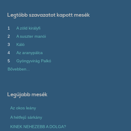
Legtöbb szavazatot kapott mesék
1
A zöld királyfi
2
A suszter manói
3
Káló
4
Az aranypálca
5
Gyöngyvirág Palkó
Bővebben...
Legújabb mesék
Az okos leány
A hétfejű sárkány
KINEK NEHEZEBB A DOLGA?