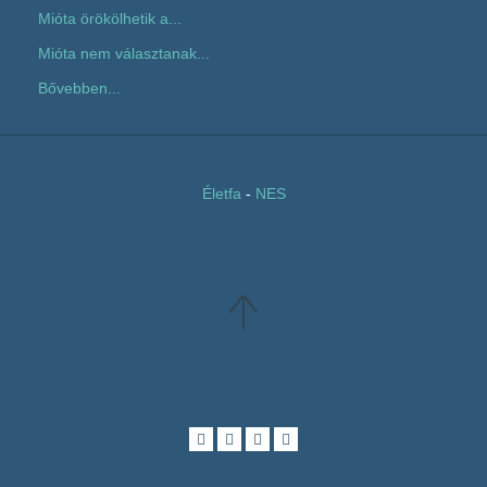
Mióta örökölhetik a...
Mióta nem választanak...
Bővebben...
Életfa
-
NES