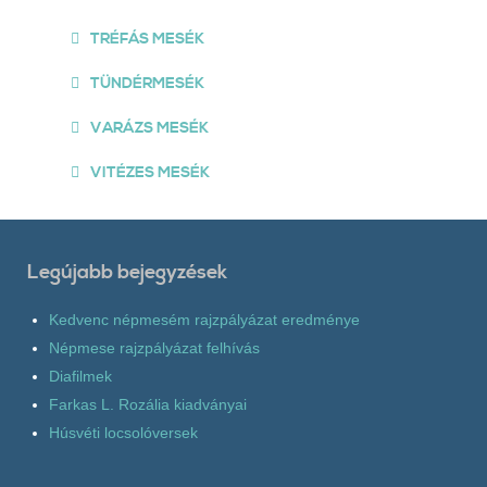
TRÉFÁS MESÉK
TÜNDÉRMESÉK
VARÁZS MESÉK
VITÉZES MESÉK
Legújabb bejegyzések
Kedvenc népmesém rajzpályázat eredménye
Népmese rajzpályázat felhívás
Diafilmek
Farkas L. Rozália kiadványai
Húsvéti locsolóversek