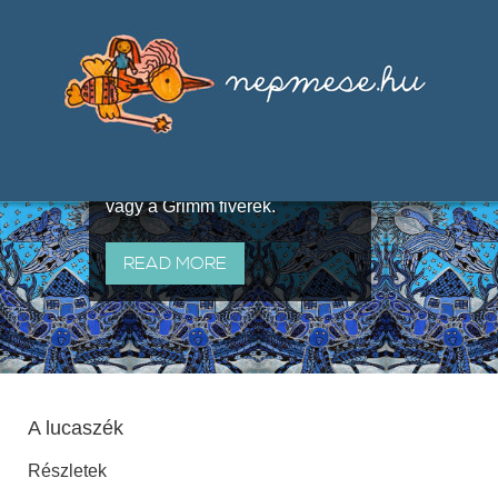
Válogatások a szájhagyomány
útján terjedő elbeszélésekből,
melyeket olyan ismert gyűjtők
állítottak össze, mint Benedek
Elek, Illyés Gyula, Arany László
vagy a Grimm fivérek.
READ MORE
A lucaszék
Részletek