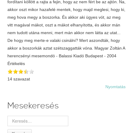
fordítani köllött a rajta a fejin, hogy az nem fért be az ajtón. Na,
akkor oszt mikor hazafelé mentek, hogy majd meglesi, hogy ki,
meg hova megy a boszorka. És akkor aki ügyes vót, az meg
vitt magával mákot, oszt a mákot elhanyította, és akkor mán
nem tudott utána menni, mert mán akkor nem látta az utat...
De hogy meg merte-e valaki csinálni? Mert aszondták, hogy
akkor a boszorkák aztat szétszaggatták vóna. Magyar Zoltán A
herencsényi mesemondó - Balassi Kiadó Budapest - 2004
Értékelés
14 szavazat
Nyomtatás
Mesekeresés