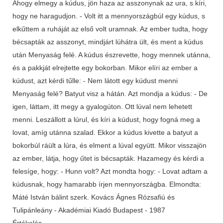
Ahogy elmegy a kúdus, jön haza az asszonynak az ura, s kíri,
hogy ne haragudjon. - Volt itt a mennyországbúl egy kúdus, s
elkűttem a ruháját az első volt uramnak. Az ember tudta, hogy
bécsapták az asszonyt, mindjárt lúhátra ült, és ment a kúdus
után Menyaság felé. A kúdus észrevette, hogy mennek utánna,
és a pakkját elrejtette egy bokorban. Mikor elíri az ember a
kúdust, azt kérdi tűlle: - Nem látott egy kúdust menni
Menyaság felé? Batyut visz a hátán. Azt mondja a kúdus: - De
igen, láttam, itt megy a gyalogúton. Ott lúval nem lehetett
menni. Leszállott a lúrul, és kíri a kúdust, hogy fogná meg a
lovat, amíg utánna szalad. Ekkor a kúdus kivette a batyut a
bokorbúl ráült a lúra, és elment a lúval együtt. Mikor visszajön
az ember, látja, hogy űtet is bécsapták. Hazamegy és kérdi a
felesíge, hogy: - Hunn volt? Azt mondta hogy: - Lovat adtam a
kúdusnak, hogy hamarabb írjen mennyországba. Elmondta:
Máté István bálint szerk. Kovács Ágnes Rózsafiú és
Tulipánleány - Akadémiai Kiadó Budapest - 1987
Értékelés