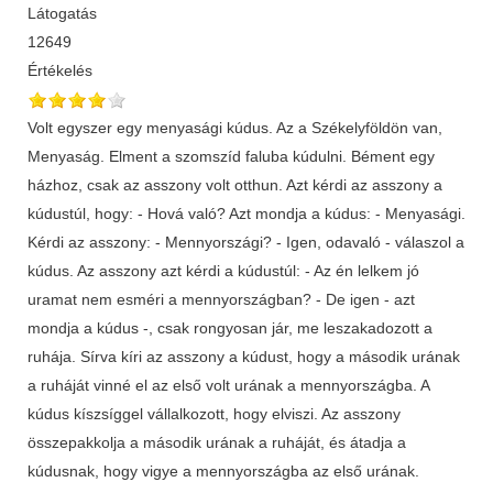
Látogatás
12649
Értékelés
Volt egyszer egy menyasági kúdus. Az a Székelyföldön van,
Menyaság. Elment a szomszíd faluba kúdulni. Bément egy
házhoz, csak az asszony volt otthun. Azt kérdi az asszony a
kúdustúl, hogy: - Hová való? Azt mondja a kúdus: - Menyasági.
Kérdi az asszony: - Mennyországi? - Igen, odavaló - válaszol a
kúdus. Az asszony azt kérdi a kúdustúl: - Az én lelkem jó
uramat nem esméri a mennyországban? - De igen - azt
mondja a kúdus -, csak rongyosan jár, me leszakadozott a
ruhája. Sírva kíri az asszony a kúdust, hogy a második urának
a ruháját vinné el az első volt urának a mennyországba. A
kúdus kíszsíggel vállalkozott, hogy elviszi. Az asszony
összepakkolja a második urának a ruháját, és átadja a
kúdusnak, hogy vigye a mennyországba az első urának.