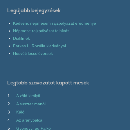
Legújabb bejegyzések
Kedvenc népmesém rajzpályázat eredménye
Népmese rajzpályázat felhívás
Diafilmek
Farkas L. Rozália kiadványai
Húsvéti locsolóversek
Legtöbb szavazatot kapott mesék
1
A zöld királyfi
2
A suszter manói
3
Káló
4
Az aranypálca
5
Gyöngyvirág Palkó