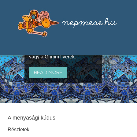
Válogatások a szájhagyomány
útján terjedő elbeszélésekből,
melyeket olyan ismert gyűjtők
állítottak össze, mint Benedek
Elek, Illyés Gyula, Arany László
vagy a Grimm fivérek.
READ MORE
A menyasági kúdus
Részletek