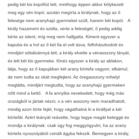
pedig két kis kopófiút tett, minthogy éppen akkor kölykezett
meg egy vén kopó; azután megírta a királynak, hogy az ő
felesége nem aranyhajú gyermeket szült, hanem két kopót. A
király hazament és szidta, verte a feleségét, ő pedig addig
kérte az istent, míg meg nem hallgatta. Kiment egyszer a
kapuba és a hol az ő két fia el volt ásva, felfohászkodott és
mindjárt sóbálvánnyá lett; a király elvette a vénasszony lányát,
és lett két kis gyermeke. Kinéz egyszer a király az ablakon,
látja, hogy az ő kapujában két arany körtefa vagyon; elbámul,
de nem tudta az okát megfejteni. Az öregasszony mihelyt
meglátta, mindjárt megtudta, hogy az aranyhajú gyermeken
nőtt mind a kettő. A fa annyiba nevekedett, hogy még más
országból is jártak nézni; s a vén asszony nem maradhatott,
mindig azon törte fejét, hogy vágathatná ki a királlyal a két
körtefát. Azért leányát reávette, hogy tegye magát beteggé és
mondja a királynak: csak úgy fog meggyógyulni, ha az arany
körtefa nyoszolyából csinált ágyba fekszik. Bemegyen a király,