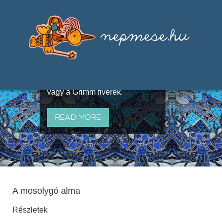
Válogatások a szájhagyomány
útján terjedő elbeszélésekből,
melyeket olyan ismert gyűjtők
állítottak össze, mint Benedek
Elek, Illyés Gyula, Arany László
vagy a Grimm fivérek.
READ MORE
A mosolygó alma
Részletek