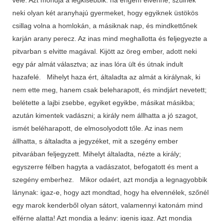
neki olyan két aranyhajú gyermeket, hogy egyiknek üstökös
csillag volna a homlokán, a másiknak nap, és mindkettőnek
karján arany perecz. Az inas mind meghallotta és feljegyezte a
pitvarban s elvitte magával. Kijött az öreg ember, adott neki
egy pár almát választva; az inas lóra ült és útnak indult
hazafelé. Mihelyt haza ért, általadta az almát a királynak, ki
nem ette meg, hanem csak beleharapott, és mindjárt nevetett;
belétette a lajbi zsebbe, egyiket egyikbe, másikat másikba;
azután kimentek vadászni; a király nem állhatta a jó szagot,
ismét beléharapott, de elmosolyodott tőle. Az inas nem
állhatta, s általadta a jegyzéket, mit a szegény ember
pitvarában feljegyzett. Mihelyt általadta, nézte a király;
egyszerre félben hagyta a vadászatot, befogatott és ment a
szegény emberhez. Mikor odaért, azt mondja a legnagyobbik
lánynak: igaz-e, hogy azt mondtad, hogy ha elvennélek, szőnél
egy marok kenderből olyan sátort, valamennyi katonám mind
elférne alatta! Azt mondja a leány: igenis igaz. Azt mondja