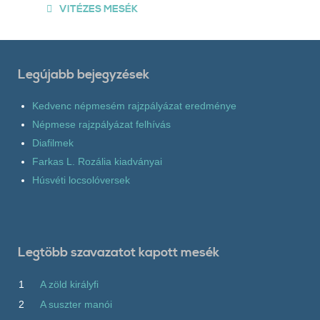
VITÉZES MESÉK
Legújabb bejegyzések
Kedvenc népmesém rajzpályázat eredménye
Népmese rajzpályázat felhívás
Diafilmek
Farkas L. Rozália kiadványai
Húsvéti locsolóversek
Legtöbb szavazatot kapott mesék
1
A zöld királyfi
2
A suszter manói