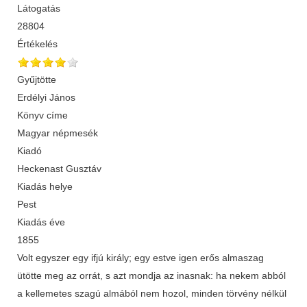
Látogatás
28804
Értékelés
Gyűjtötte
Erdélyi János
Könyv címe
Magyar népmesék
Kiadó
Heckenast Gusztáv
Kiadás helye
Pest
Kiadás éve
1855
Volt egyszer egy ifjú király; egy estve igen erős almaszag
ütötte meg az orrát, s azt mondja az inasnak: ha nekem abból
a kellemetes szagú almából nem hozol, minden törvény nélkül