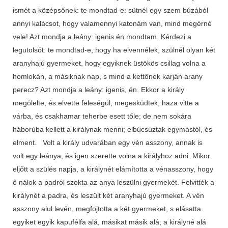
ismét a középsőnek: te mondtad-e: sütnél egy szem búzából
annyi kalácsot, hogy valamennyi katonám van, mind megérné
vele! Azt mondja a leány: igenis én mondtam. Kérdezi a
legutolsót: te mondtad-e, hogy ha elvennélek, szülnél olyan két
aranyhajú gyermeket, hogy egyiknek üstökös csillag volna a
homlokán, a másiknak nap, s mind a kettőnek karján arany
perecz? Azt mondja a leány: igenis, én. Ekkor a király
megölelte, és elvette feleségül, megesküdtek, haza vitte a
várba, és csakhamar teherbe esett tőle; de nem sokára
háborúba kellett a királynak menni; elbúcsúztak egymástól, és
elment. Volt a király udvarában egy vén asszony, annak is
volt egy leánya, és igen szerette volna a királyhoz adni. Mikor
eljőtt a szülés napja, a királynét elámította a vénasszony, hogy
ő nálok a padról szokta az anya leszülni gyermekét. Felvitték a
királynét a padra, és leszült két aranyhajú gyermeket. A vén
asszony alul levén, megfojtotta a két gyermeket, s elásatta
egyiket egyik kapufélfa alá, másikat másik alá; a királyné alá