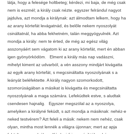
látja, hogy a felesége holtbeteg; kérdezi, mi baja, de még csak
nem is eszmél; a király csak nézte. egyszer felrándul nagyot
jajdulva, azt mondja a királynak: azt álmodtam lelkem, hogy ha
az arany körtefát levágatnád, és belőle nekem nyoszolyát
csináltatnál, ha abba fekhetném, talán meggyógyulnék. Azt
mondja a király: nem te érted, de még az egész világ
asszonyáért sem vágatom ki az arany körtefát, mert én abban
igen gyönyörködöm. Elment a király más nap vadászni,
mihelyt kiment az udvarból, a vén asszony mindjárt kivágatta
az egyik arany körtefát, s megcsináltatta nyoszolyának s a
leányát beléfektette. A király nagyon szomorkodott,
szomorúságában a másikat is kivágatta és megcsináltatta
nyoszolyának a maga számára. Lefeküdtek estve, s aludtak
csendesen hajnalig. Egyszer megszólal az a nyoszolya,
amelyiken a királyné feküdt, s azt mondja a másiknak: nehéz-e
neked testvérem? Azt feleli a másik: nekem nem nehéz, csak
olyan, mintha most lennék a világra újonnan; mert az apja