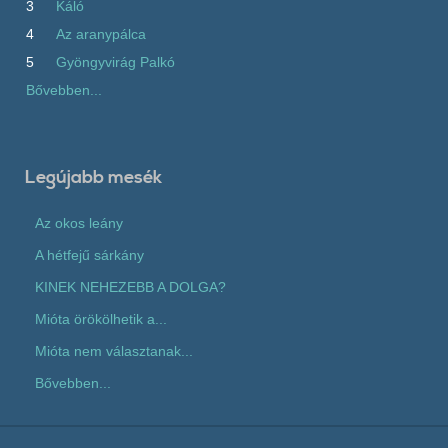
3
Káló
4
Az aranypálca
5
Gyöngyvirág Palkó
Bővebben...
Legújabb mesék
Az okos leány
A hétfejű sárkány
KINEK NEHEZEBB A DOLGA?
Mióta örökölhetik a...
Mióta nem választanak...
Bővebben...