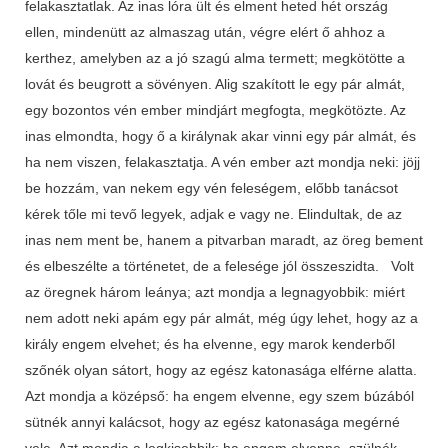
felakasztatlak. Az inas lóra ült és elment heted hét ország
ellen, mindenütt az almaszag után, végre elért ő ahhoz a
kerthez, amelyben az a jó szagú alma termett; megkötötte a
lovát és beugrott a sövényen. Alig szakított le egy pár almát,
egy bozontos vén ember mindjárt megfogta, megkötözte. Az
inas elmondta, hogy ő a királynak akar vinni egy pár almát, és
ha nem viszen, felakasztatja. A vén ember azt mondja neki: jöjj
be hozzám, van nekem egy vén feleségem, előbb tanácsot
kérek tőle mi tevő legyek, adjak e vagy ne. Elindultak, de az
inas nem ment be, hanem a pitvarban maradt, az öreg bement
és elbeszélte a történetet, de a felesége jól összeszidta. Volt
az öregnek három leánya; azt mondja a legnagyobbik: miért
nem adott neki apám egy pár almát, még úgy lehet, hogy az a
király engem elvehet; és ha elvenne, egy marok kenderből
szőnék olyan sátort, hogy az egész katonasága elférne alatta.
Azt mondja a középső: ha engem elvenne, egy szem búzából
sütnék annyi kalácsot, hogy az egész katonasága megérné
vele. Azt mondja a legkisebbik: ha engem elvenne, szülnék