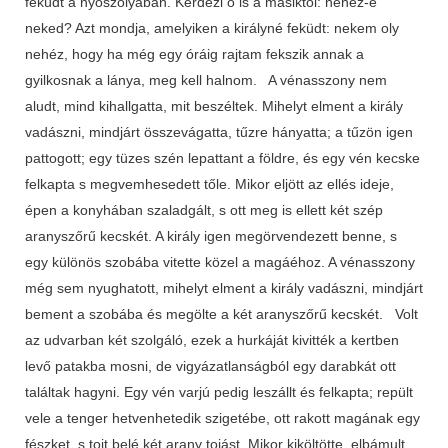
feküdt a nyoszolyában. Kérdezi ő is a másiktól: nehéz-e
neked? Azt mondja, amelyiken a királyné feküdt: nekem oly
nehéz, hogy ha még egy óráig rajtam fekszik annak a
gyilkosnak a lánya, meg kell halnom. A vénasszony nem
aludt, mind kihallgatta, mit beszéltek. Mihelyt elment a király
vadászni, mindjárt összevágatta, tűzre hányatta; a tűzön igen
pattogott; egy tüzes szén lepattant a földre, és egy vén kecske
felkapta s megvemhesedett tőle. Mikor eljött az ellés ideje,
épen a konyhában szaladgált, s ott meg is ellett két szép
aranyszőrű kecskét. A király igen megörvendezett benne, s
egy különös szobába vitette közel a magáéhoz. A vénasszony
még sem nyughatott, mihelyt elment a király vadászni, mindjárt
bement a szobába és megölte a két aranyszőrű kecskét. Volt
az udvarban két szolgáló, ezek a hurkáját kivitték a kertben
levő patakba mosni, de vigyázatlanságból egy darabkát ott
találtak hagyni. Egy vén varjú pedig leszállt és felkapta; repült
vele a tenger hetvenhetedik szigetébe, ott rakott magának egy
fészket, s tojt belé két arany tojást. Mikor kiköltötte, elbámult