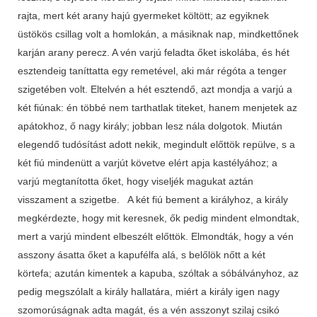
rajta, mert két arany hajú gyermeket költött; az egyiknek
üstökös csillag volt a homlokán, a másiknak nap, mindkettőnek
karján arany perecz. A vén varjú feladta őket iskolába, és hét
esztendeig taníttatta egy remetével, aki már régóta a tenger
szigetében volt. Eltelvén a hét esztendő, azt mondja a varjú a
két fiúnak: én többé nem tarthatlak titeket, hanem menjetek az
apátokhoz, ő nagy király; jobban lesz nála dolgotok. Miután
elegendő tudósítást adott nekik, megindult előttök repülve, s a
két fiú mindenütt a varjút követve elért apja kastélyához; a
varjú megtanította őket, hogy viseljék magukat aztán
visszament a szigetbe. A két fiú bement a királyhoz, a király
megkérdezte, hogy mit keresnek, ők pedig mindent elmondtak,
mert a varjú mindent elbeszélt előttök. Elmondták, hogy a vén
asszony ásatta őket a kapufélfa alá, s belőlök nőtt a két
körtefa; azután kimentek a kapuba, szóltak a sóbálványhoz, az
pedig megszólalt a király hallatára, miért a király igen nagy
szomorúságnak adta magát, és a vén asszonyt szilaj csikó