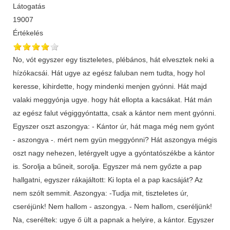
Látogatás
19007
Értékelés
No, vót egyszer egy tiszteletes, plébános, hát elvesztek neki a
hízókacsái. Hát ugye az egész faluban nem tudta, hogy hol
keresse, kihirdette, hogy mindenki menjen gyónni. Hát majd
valaki meggyónja ugye. hogy hát ellopta a kacsákat. Hát mán
az egész falut végiggyóntatta, csak a kántor nem ment gyónni.
Egyszer oszt aszongya: - Kántor úr, hát maga még nem gyónt
- aszongya -. mért nem gyün meggyónni? Hát aszongya mégis
oszt nagy nehezen, letérgyelt ugye a gyóntatószékbe a kántor
is. Sorolja a bűneit, sorolja. Egyszer má nem győzte a pap
hallgatni, egyszer rákajáltott: Ki lopta el a pap kacsáját? Az
nem szólt semmit. Aszongya: -Tudja mit, tiszteletes úr,
cseréjünk! Nem hallom - aszongya. - Nem hallom, cseréljünk!
Na, cseréltek: ugye ő ült a papnak a helyire, a kántor. Egyszer