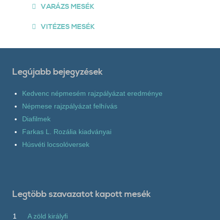
VARÁZS MESÉK
VITÉZES MESÉK
Legújabb bejegyzések
Kedvenc népmesém rajzpályázat eredménye
Népmese rajzpályázat felhívás
Diafilmek
Farkas L. Rozália kiadványai
Húsvéti locsolóversek
Legtöbb szavazatot kapott mesék
1
A zöld királyfi