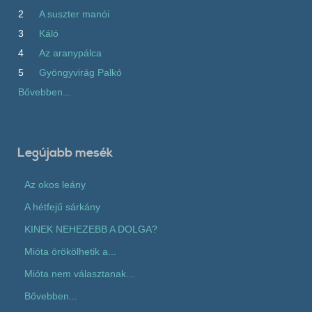
2
A suszter manói
3
Káló
4
Az aranypálca
5
Gyöngyvirág Palkó
Bővebben...
Legújabb mesék
Az okos leány
A hétfejű sárkány
KINEK NEHEZEBB A DOLGA?
Mióta örökölhetik a...
Mióta nem választanak...
Bővebben...