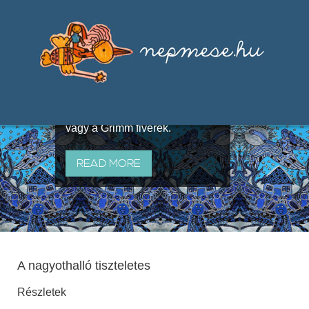
Válogatások a szájhagyomány
útján terjedő elbeszélésekből,
melyeket olyan ismert gyűjtők
állítottak össze, mint Benedek
Elek, Illyés Gyula, Arany László
vagy a Grimm fivérek.
READ MORE
A nagyothalló tiszteletes
Részletek