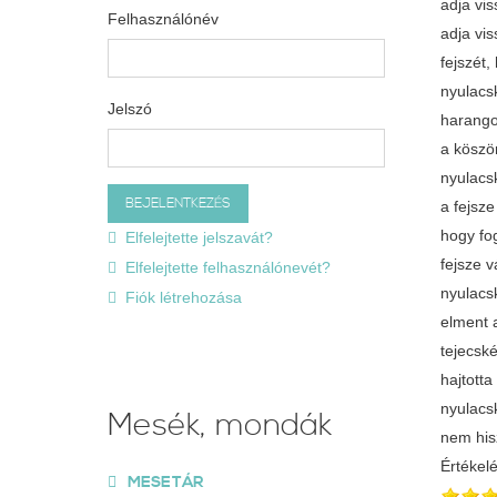
adja vis
Felhasználónév
adja vi
fejszét,
nyulacsk
Jelszó
harango
a köször
nyulacsk
a fejsz
hogy fog
Elfelejtette jelszavát?
fejsze v
Elfelejtette felhasználónevét?
nyulacs
Fiók létrehozása
elment a
tejecské
hajtotta
nyulacs
Mesék, mondák
nem hi
Értékel
MESETÁR