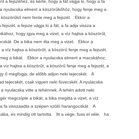
 a fejszéhez, és kérte, hogy a fát vágja ki, hogy a fa
t a nyulacska elment a köszörűkőhöz, hogy fenje meg a
e a köszörűkő nem fente meg a fejszét. Ekkor a
jszét, a fejsze vágja ki a fát, a fa adja vissza a
kához, hogy igya meg a vizet, a víz hajtsa a köszörűt,
ngocskát. De a bika nem itta meg a vizet. Ekkor a
a víz hajtsa a köszörűt, a köszörű fenje meg a fejszét,
te meg a bikát. Ekkor a nyulacska elment a macskához,
a víz hajtsa a köszörűt, a köszörű fenje meg a fejszét, a
ogy ő megfogja, de előbb adjon neki tejecskét. A
d tejecskét, csak vigyen neki füvecskét. A nyulacska
a nyulacska vitte a tehénnek. A tehén adott neki
ér megcsípte a bikát, a bika megitta a vizet, a víz
t, a fa visszaadta a szépen szóló harangocskát. A
a, és mindig ott tartotta. Itt a vége, fuss el véle, ha