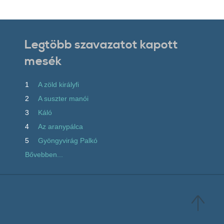
Legtöbb szavazatot kapott
mesék
1
A zöld királyfi
2
A suszter manói
3
Káló
4
Az aranypálca
5
Gyöngyvirág Palkó
Bővebben...