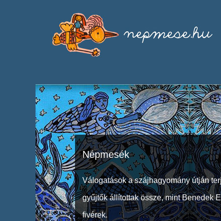
Népmesék
Válogatások a szájhagyomány útján ter
gyűjtők állítottak össze, mint Benedek 
fivérek.