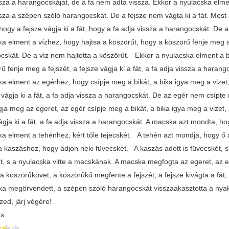
sza a harangocskáját, de a fa nem adta vissza. Ekkor a nyulacska elment
ssza a szépen szóló harangocskát. De a fejsze nem vágta ki a fát. Mos
 hogy a fejsze vágja ki a fát, hogy a fa adja vissza a harangocskát. D
a elment a vízhez, hogy hajtsa a köszörűt, hogy a köszörű fenje meg a fe
cskát. De a víz nem hajtotta a köszörűt. Ekkor a nyulacska elment a bi
ű fenje meg a fejszét, a fejsze vágja ki a fát, a fa adja vissza a hara
a elment az egérhez, hogy csípje meg a bikát, a bika igya meg a vizet, 
e vágja ki a fát, a fa adja vissza a harangocskát. De az egér nem csíp
ja meg az egeret, az egér csípje meg a bikát, a bika igya meg a vizet, 
ágja ki a fát, a fa adja vissza a harangocskát. A macska azt mondta, h
ka elment a tehénhez, kért tőle tejecskét. A tehén azt mondja, hogy ő a
 kaszáshoz, hogy adjon neki füvecskét. A kaszás adott is füvecskét, s 
t, s a nyulacska vitte a macskának. A macska megfogta az egeret, az eg
 a köszörűkövet, a köszörűkő megfente a fejszét, a fejsze kivágta a fá
ka megörvendett, a szépen szóló harangocskát visszaakasztotta a nyakáb
szed, járj végére!
és