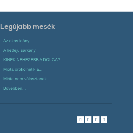
Legújabb mesék
Az okos leány
A hétfejű sárkány
KINEK NEHEZEBB A DOLGA?
Mióta örökölhetik a...
Mióta nem választanak...
Bővebben...