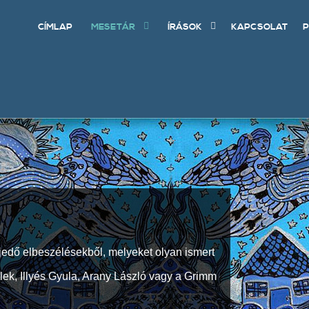
CÍMLAP
MESETÁR
ÍRÁSOK
KAPCSOLAT
P
jedő elbeszélésekből, melyeket olyan ismert
Elek, Illyés Gyula, Arany László vagy a Grimm