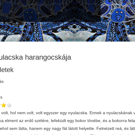
ulacska harangocskája
letek
ás
és
 volt, hol nem volt, volt egyszer egy nyulacska. Ennek a nyulacskának
a elment az erdő szélére, lefeküdt egy bokor tövébe, és a bokorra fela
ehol sem látta, hanem egy nagy fát látott helyette. Felnézett reá, és lá