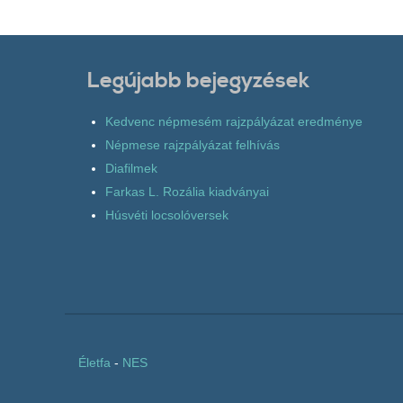
Legújabb bejegyzések
Kedvenc népmesém rajzpályázat eredménye
Népmese rajzpályázat felhívás
Diafilmek
Farkas L. Rozália kiadványai
Húsvéti locsolóversek
Életfa
-
NES