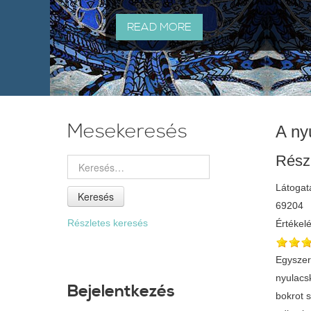
READ MORE
Mesekeresés
A ny
Rész
Látogat
Keresés
69204
Részletes keresés
Értékel
Egyszer
nyulacsk
Bejelentkezés
bokrot s