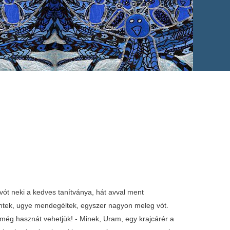
vót neki a kedves tanítványa, hát avval ment
entek, ugye mendegéltek, egyszer nagyon meleg vót.
t, még hasznát vehetjük! - Minek, Uram, egy krajcárér a