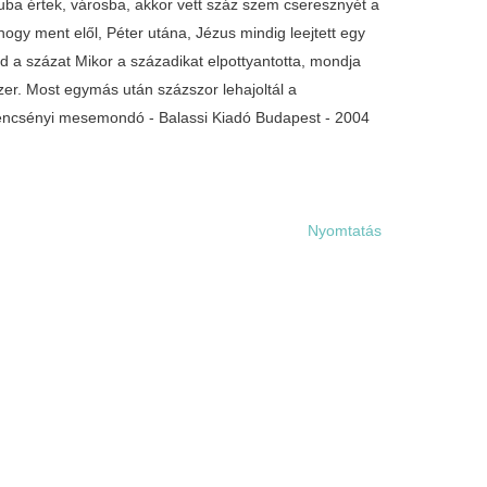
aluba értek, városba, akkor vett száz szem cseresznyét a
ogy ment elől, Péter utána, Jézus mindig leejtett egy
d a százat Mikor a századikat elpottyantotta, mondja
szer. Most egymás után százszor lehajoltál a
erencsényi mesemondó - Balassi Kiadó Budapest - 2004
Nyomtatás