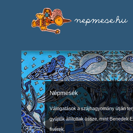
Népmesék
Válogatások a szájhagyomány útján ter
gyűjtők állítottak össze, mint Benedek 
fivérek.