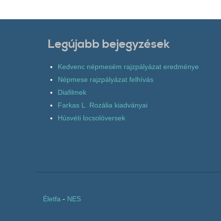
Legújabb bejegyzések
Kedvenc népmesém rajzpályázat eredménye
Népmese rajzpályázat felhívás
Diafilmek
Farkas L. Rozália kiadványai
Húsvéti locsolóversek
Életfa
-
NES