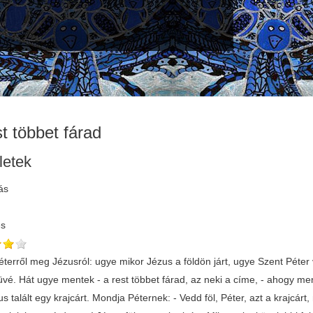
st többet fárad
letek
ás
és
éterről meg Jézusról: ugye mikor Jézus a földön járt, ugye Szent Péter 
vé. Hát ugye mentek - a rest többet fárad, az neki a címe, - ahogy m
s talált egy krajcárt. Mondja Péternek: - Vedd föl, Péter, azt a krajcár