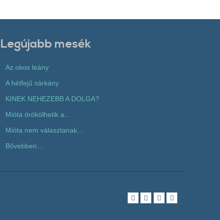
Legújabb mesék
Az okos leány
A hétfejű sárkány
KINEK NEHEZEBB A DOLGA?
Mióta örökölhetik a...
Mióta nem választanak...
Bővebben...