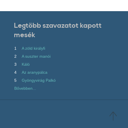
Legtöbb szavazatot kapott
mesék
1
A zöld királyfi
2
A suszter manói
3
Káló
4
Az aranypálca
5
Gyöngyvirág Palkó
Bővebben...