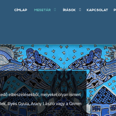
CÍMLAP
MESETÁR
ÍRÁSOK
KAPCSOLAT
P
jedő elbeszélésekből, melyeket olyan ismert
Elek, Illyés Gyula, Arany László vagy a Grimm