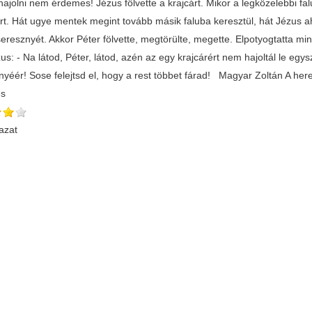
hajolni nem érdemes! Jézus fölvette a krajcárt. Mikor a legközelebbi f
rt. Hát ugye mentek megint tovább másik faluba keresztül, hát Jézus ah
eresznyét. Akkor Péter fölvette, megtörülte, megette. Elpotyogtatta min
us: - Na látod, Péter, látod, azén az egy krajcárért nem hajoltál le egy
nyéér! Sose felejtsd el, hogy a rest többet fárad! Magyar Zoltán A h
és
azat