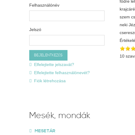
fődre le
Felhasználónév
krajcáré
szem cs
neki Jéz
Jelszó
cseresz
Értékel
10 szav
Elfelejtette jelszavát?
Elfelejtette felhasználónevét?
Fiók létrehozása
Mesék, mondák
MESETÁR