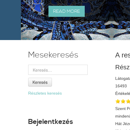
READ MORE
Mesekeresés
A re
Rész
Látogat
Keresés
16493
Részletes keresés
Értékel
Szent P
mindenü
Bejelentkezés
Hát Jézu