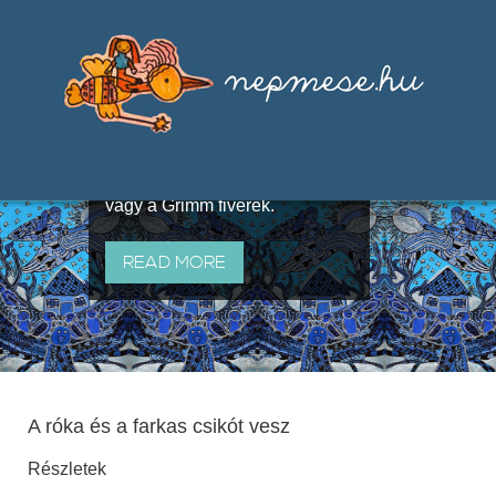
Válogatások a szájhagyomány
útján terjedő elbeszélésekből,
melyeket olyan ismert gyűjtők
állítottak össze, mint Benedek
Elek, Illyés Gyula, Arany László
vagy a Grimm fivérek.
READ MORE
A róka és a farkas csikót vesz
Részletek