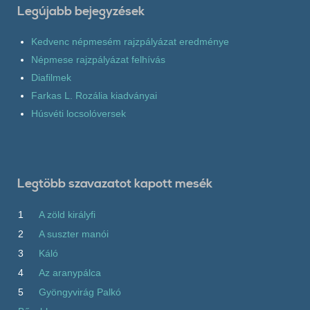
Legújabb bejegyzések
Kedvenc népmesém rajzpályázat eredménye
Népmese rajzpályázat felhívás
Diafilmek
Farkas L. Rozália kiadványai
Húsvéti locsolóversek
Legtöbb szavazatot kapott mesék
1
A zöld királyfi
2
A suszter manói
3
Káló
4
Az aranypálca
5
Gyöngyvirág Palkó