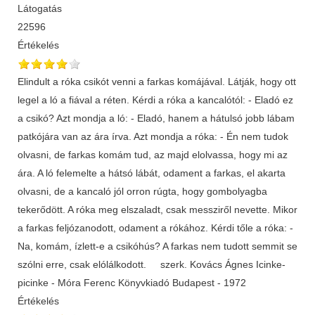
Látogatás
22596
Értékelés
Elindult a róka csikót venni a farkas komájával. Látják, hogy ott
legel a ló a fiával a réten. Kérdi a róka a kancalótól: - Eladó ez
a csikó? Azt mondja a ló: - Eladó, hanem a hátulsó jobb lábam
patkójára van az ára írva. Azt mondja a róka: - Én nem tudok
olvasni, de farkas komám tud, az majd elolvassa, hogy mi az
ára. A ló felemelte a hátsó lábát, odament a farkas, el akarta
olvasni, de a kancaló jól orron rúgta, hogy gombolyagba
tekerődött. A róka meg elszaladt, csak messziről nevette. Mikor
a farkas feljózanodott, odament a rókához. Kérdi tőle a róka: -
Na, komám, ízlett-e a csikóhús? A farkas nem tudott semmit se
szólni erre, csak elólálkodott. szerk. Kovács Ágnes Icinke-
picinke - Móra Ferenc Könyvkiadó Budapest - 1972
Értékelés