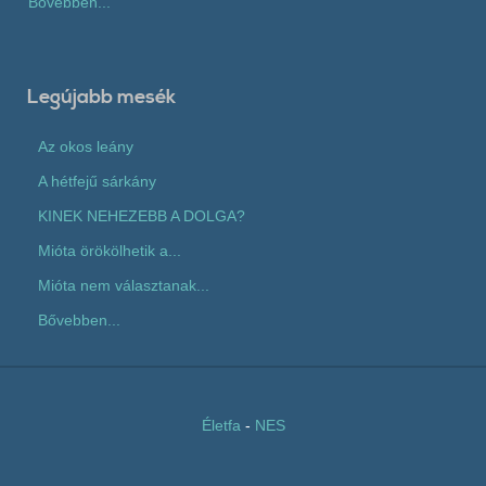
Bővebben...
Legújabb mesék
Az okos leány
A hétfejű sárkány
KINEK NEHEZEBB A DOLGA?
Mióta örökölhetik a...
Mióta nem választanak...
Bővebben...
Életfa
-
NES