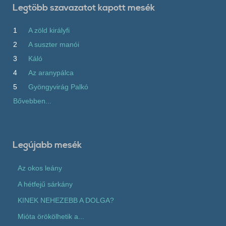
Legtöbb szavazatot kapott mesék
1
A zöld királyfi
2
A suszter manói
3
Káló
4
Az aranypálca
5
Gyöngyvirág Palkó
Bővebben...
Legújabb mesék
Az okos leány
A hétfejű sárkány
KINEK NEHEZEBB A DOLGA?
Mióta örökölhetik a...