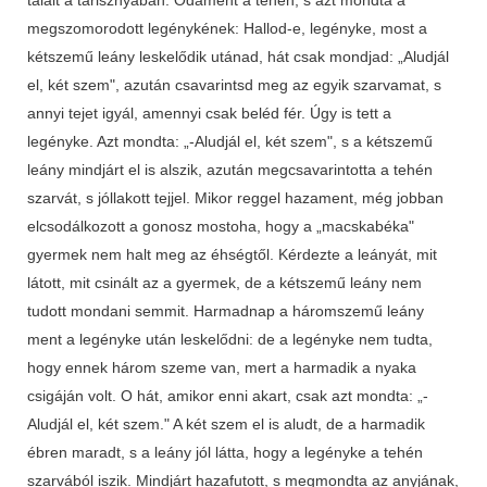
megszomorodott legénykének: Hallod-e, legényke, most a
kétszemű leány leskelődik utánad, hát csak mondjad: „Aludjál
el, két szem", azután csavarintsd meg az egyik szarvamat, s
annyi tejet igyál, amennyi csak beléd fér. Úgy is tett a
legényke. Azt mondta: „-Aludjál el, két szem", s a kétszemű
leány mindjárt el is alszik, azután megcsavarintotta a tehén
szarvát, s jóllakott tejjel. Mikor reggel hazament, még jobban
elcsodálkozott a gonosz mostoha, hogy a „macskabéka"
gyermek nem halt meg az éhségtől. Kérdezte a leányát, mit
látott, mit csinált az a gyermek, de a kétszemű leány nem
tudott mondani semmit. Harmadnap a háromszemű leány
ment a legényke után leskelődni: de a legényke nem tudta,
hogy ennek három szeme van, mert a harmadik a nyaka
csigáján volt. O hát, amikor enni akart, csak azt mondta: „-
Aludjál el, két szem." A két szem el is aludt, de a harmadik
ébren maradt, s a leány jól látta, hogy a legényke a tehén
szarvából iszik. Mindjárt hazafutott, s megmondta az anyjának,