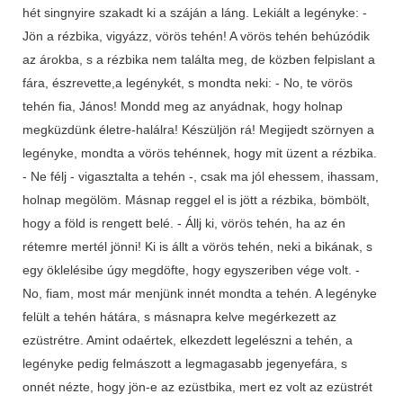
hét singnyire szakadt ki a száján a láng. Lekiált a legényke: -
Jön a rézbika, vigyázz, vörös tehén! A vörös tehén behúzódik
az árokba, s a rézbika nem találta meg, de közben felpislant a
fára, észrevette,a legénykét, s mondta neki: - No, te vörös
tehén fia, János! Mondd meg az anyádnak, hogy holnap
megküzdünk életre-halálra! Készüljön rá! Megijedt szörnyen a
legényke, mondta a vörös tehénnek, hogy mit üzent a rézbika.
- Ne félj - vigasztalta a tehén -, csak ma jól ehessem, ihassam,
holnap megölöm. Másnap reggel el is jött a rézbika, bömbölt,
hogy a föld is rengett belé. - Állj ki, vörös tehén, ha az én
rétemre mertél jönni! Ki is állt a vörös tehén, neki a bikának, s
egy öklelésibe úgy megdöfte, hogy egyszeriben vége volt. -
No, fiam, most már menjünk innét mondta a tehén. A legényke
felült a tehén hátára, s másnapra kelve megérkezett az
ezüstrétre. Amint odaértek, elkezdett legelészni a tehén, a
legényke pedig felmászott a legmagasabb jegenyefára, s
onnét nézte, hogy jön-e az ezüstbika, mert ez volt az ezüstrét