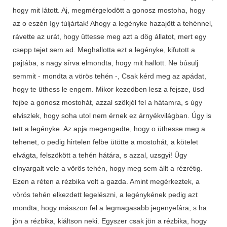
hogy mit látott. Aj, megmérgelodött a gonosz mostoha, hogy
az o eszén így túljártak! Ahogy a legényke hazajött a tehénnel,
rávette az urát, hogy üttesse meg azt a dög állatot, mert egy
csepp tejet sem ad. Meghallotta ezt a legényke, kifutott a
pajtába, s nagy sírva elmondta, hogy mit hallott. Ne búsulj
semmit - mondta a vörös tehén -, Csak kérd meg az apádat,
hogy te üthess le engem. Mikor kezedben lesz a fejsze, üsd
fejbe a gonosz mostohát, azzal szökjél fel a hátamra, s úgy
elviszlek, hogy soha utol nem érnek ez árnyékvilágban. Úgy is
tett a legényke. Az apja megengedte, hogy o üthesse meg a
tehenet, o pedig hirtelen felbe ütötte a mostohát, a kötelet
elvágta, felszökött a tehén hátára, s azzal, uzsgyi! Úgy
elnyargalt vele a vörös tehén, hogy meg sem állt a rézrétig.
Ezen a réten a rézbika volt a gazda. Amint megérkeztek, a
vörös tehén elkezdett legelészni, a legénykének pedig azt
mondta, hogy másszon fel a legmagasabb jegenyefára, s ha
jön a rézbika, kiáltson neki. Egyszer csak jön a rézbika, hogy