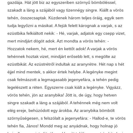
gazdája. Hát jött biz az egyszeriben szörnyű bömböléssel,
szakadt a láng a szájából vagy tizennégy singre. Kiállt a vörös
tehén, összecsaptak. Küzdenek három teljes óráig, egyik sem
tudja legyőzni a másikat. A fejük felett kárognak a varjak, s az
ezüstbika felkiáltott nekik: - Hé, varjak, adjatok egy csepp vizet,
mert mindjárt dögöt adok. Azt mondta a vörös tehén: -
Hozzatok nekem, hé, mert én kettőt adok! A varjak a vörös
tehénnek hoztak vizet, mindjárt erősebb lett, s megölte az
ezüstbikát. Az ezüstrétről indultak az aranyrétre. Hét nap s hét
éjjel mind mentek, s akkor értek helybe. A legényke megint
csak felmászott a legmagasabb jegenyefára, a tehén pedig
legelészett a réten. Egyszerre csak kiált a legényke. Vigyázz,
vörös tehén, jön az aranybika! Jött is, de úgy, hogy hetven
singre szakadt a láng a szájából. A tehénnek még nem volt
elég ereje, behúzódott egy árokba. Az aranybika bömbölt
szörnyűségesen, s felszólalt a jegenyefára: - Hallod-e, te vörös
tehén fia, János! Mondd meg az anyádnak, hogy holnap jó