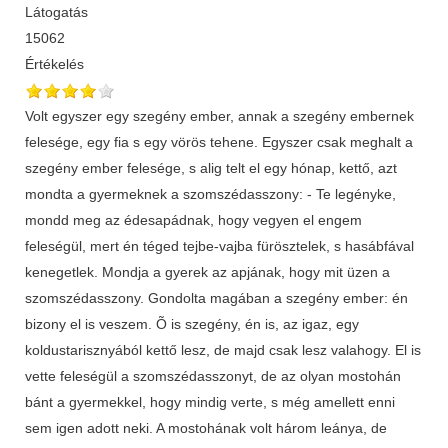
Látogatás
15062
Értékelés
Volt egyszer egy szegény ember, annak a szegény embernek
felesége, egy fia s egy vörös tehene. Egyszer csak meghalt a
szegény ember felesége, s alig telt el egy hónap, kettő, azt
mondta a gyermeknek a szomszédasszony: - Te legényke,
mondd meg az édesapádnak, hogy vegyen el engem
feleségül, mert én téged tejbe-vajba fürösztelek, s hasábfával
kenegetlek. Mondja a gyerek az apjának, hogy mit üzen a
szomszédasszony. Gondolta magában a szegény ember: én
bizony el is veszem. Õ is szegény, én is, az igaz, egy
koldustarisznyából kettő lesz, de majd csak lesz valahogy. El is
vette feleségül a szomszédasszonyt, de az olyan mostohán
bánt a gyermekkel, hogy mindig verte, s még amellett enni
sem igen adott neki. A mostohának volt három leánya, de