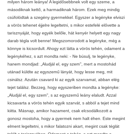
milyen három leánya! A legidősebbnek volt egy szeme, a
másodiknak kettő, a harmadiknak három. Ezek meg mindig
csúfolódtak a szegény gyermekkel. Egyszer a legényke elviszi
a vörös tehenet éjjelre legeltetni, s mikor estefelé elővette a
tarisznyáját, hogy egyék belőle, hát kenyér helyett egy nagy
darab tégla volt benne! Megszomorodott a legényke, még a
könnye is kicsordult. Ahogy ezt látta a vörös tehén, odament a
legénykéhez, s azt mondta neki: - Ne búsulj, te legényke,
hanem mondjad: „Aludjál el, egy szem", mert a mostohád
utánad küldte az egyszemű lányát, hogy lesse meg, mit
csinálsz. Azután csavard ki az egyik szarvamat, abban elég
tejet találsz. Bezzeg, hogy egyszeriben mondta a legényke:
„Aludjál el, egy szem", s az egyszemű leány elaludt. Azzal
kicsavarta a vörös tehén egyik szarvát, s abból a tejet mind
kiitta. Másnap, amikor hazament, csak elcsodálkozott a
gonosz mostoha, hogy a gyermek nem halt éhen. Este megint
elment legeltetni, s mikor falatozni akart, megint csak téglát
talált a tarisznyában. Odament a tehén, s azt mondta a