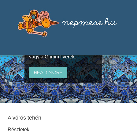
Válogatások a szájhagyomány
útján terjedő elbeszélésekből,
melyeket olyan ismert gyűjtők
állítottak össze, mint Benedek
Elek, Illyés Gyula, Arany László
vagy a Grimm fivérek.
READ MORE
A vörös tehén
Részletek