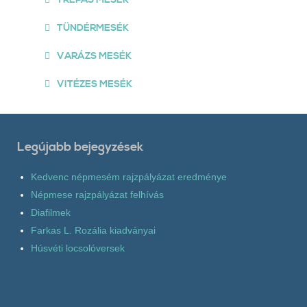
TÜNDÉRMESÉK
VARÁZS MESÉK
VITÉZES MESÉK
Legújabb bejegyzések
Kedvenc népmesém rajzpályázat eredménye
Népmese rajzpályázat felhívás
Diafilmek
Farkas L. Rozália kiadványai
Húsvéti locsolóversek