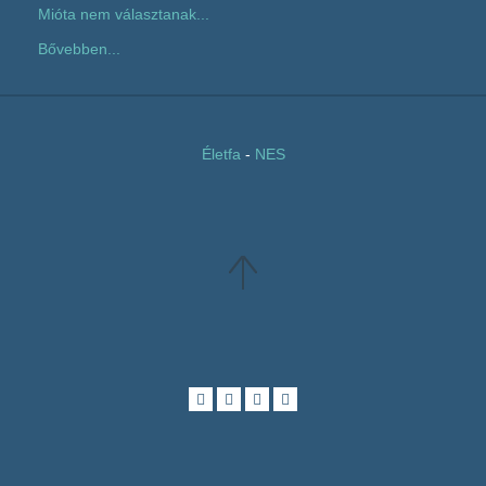
Mióta nem választanak...
Bővebben...
Életfa
-
NES