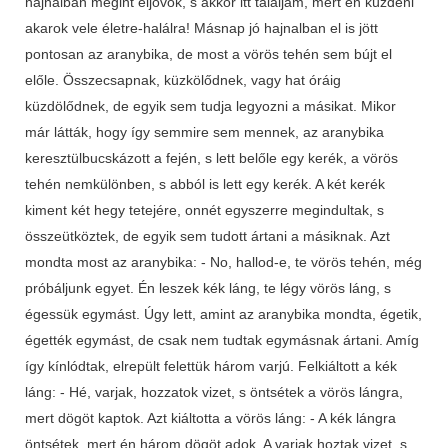
hajnalban megint eljövök, s akkor itt találjam, mert én küzdeni
akarok vele életre-halálra! Másnap jó hajnalban el is jött
pontosan az aranybika, de most a vörös tehén sem bújt el
előle. Összecsapnak, küzkölődnek, vagy hat óráig
küzdölődnek, de egyik sem tudja legyozni a másikat. Mikor
már látták, hogy így semmire sem mennek, az aranybika
keresztülbucskázott a fején, s lett belőle egy kerék, a vörös
tehén nemkülönben, s abból is lett egy kerék. A két kerék
kiment két hegy tetejére, onnét egyszerre megindultak, s
összeütköztek, de egyik sem tudott ártani a másiknak. Azt
mondta most az aranybika: - No, hallod-e, te vörös tehén, még
próbáljunk egyet. Én leszek kék láng, te légy vörös láng, s
égessük egymást. Úgy lett, amint az aranybika mondta, égetik,
égették egymást, de csak nem tudtak egymásnak ártani. Amíg
így kínlódtak, elrepült felettük három varjú. Felkiáltott a kék
láng: - Hé, varjak, hozzatok vizet, s öntsétek a vörös lángra,
mert dögöt kaptok. Azt kiáltotta a vörös láng: - A kék lángra
öntsétek, mert én három dögöt adok. A varjak hoztak vizet, s