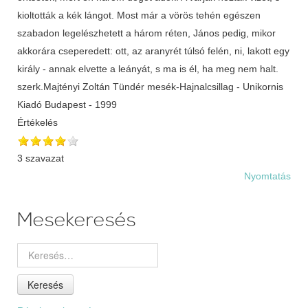
kioltották a kék lángot. Most már a vörös tehén egészen
szabadon legelészhetett a három réten, János pedig, mikor
akkorára cseperedett: ott, az aranyrét túlsó felén, ni, lakott egy
király - annak elvette a leányát, s ma is él, ha meg nem halt.
szerk.Majtényi Zoltán Tündér mesék-Hajnalcsillag - Unikornis
Kiadó Budapest - 1999
Értékelés
3 szavazat
Nyomtatás
Mesekeresés
Keresés