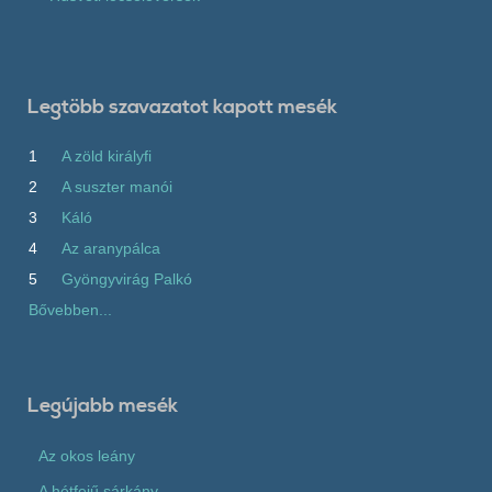
Legtöbb szavazatot kapott mesék
1
A zöld királyfi
2
A suszter manói
3
Káló
4
Az aranypálca
5
Gyöngyvirág Palkó
Bővebben...
Legújabb mesék
Az okos leány
A hétfejű sárkány