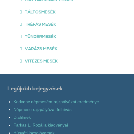
TÁLTOSMESÉK
TRÉFÁS MESÉK
TÜNDÉRMESÉK
VARÁZS MESÉK
VITÉZES MESÉK
Legújabb bejegyzések
Kedvenc népmesém rajzpályázat eredménye
Népmese rajzpályázat felhívás
Diafilmek
Farkas L. Rozália kiadványai
Húsvéti locsolóversek