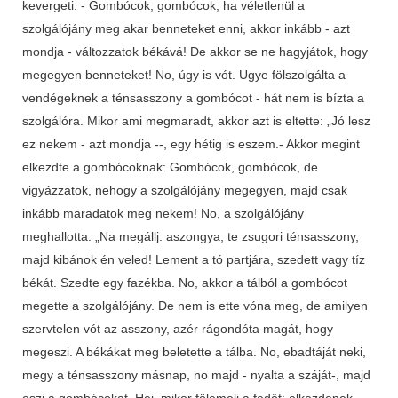
kevergeti: - Gombócok, gombócok, ha véletlenül a
szolgálójány meg akar benneteket enni, akkor inkább - azt
mondja - változzatok békává! De akkor se ne hagyjátok, hogy
megegyen benneteket! No, úgy is vót. Ugye fölszolgálta a
vendégeknek a ténsasszony a gombócot - hát nem is bízta a
szolgálóra. Mikor ami megmaradt, akkor azt is eltette: „Jó lesz
ez nekem - azt mondja --, egy hétig is eszem.- Akkor megint
elkezdte a gombócoknak: Gombócok, gombócok, de
vigyázzatok, nehogy a szolgálójány megegyen, majd csak
inkább maradatok meg nekem! No, a szolgálójány
meghallotta. „Na megállj. aszongya, te zsugori ténsasszony,
majd kibánok én veled! Lement a tó partjára, szedett vagy tíz
békát. Szedte egy fazékba. No, akkor a tálból a gombócot
megette a szolgálójány. De nem is ette vóna meg, de amilyen
szervtelen vót az asszony, azér rágondóta magát, hogy
megeszi. A békákat meg beletette a tálba. No, ebadtáját neki,
megy a ténsasszony másnap, no majd - nyalta a száját-, majd
eszi a gombócokat. Hej, mikor fölemeli a fedőt: elkezdenek