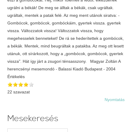
ugrálni a békák! De meg se álltak a békák, csak ugráltak.
ugráltak, mentek a patak felé. Az meg ment utánok siratva: -
Gombócok, gombócok, gombóckáim, gyertek vissza. gyertek
vissza. Változzatok vissza! Változzatok vissza, hogy
megehesselek benneteket! De rá se hederítettek a gombócok,
a békák. Mentek, mind beugráltak a patakba. Az meg ott lesett
utánuk, ott sírárkozott, hogy a „gombócok, gombócok, gyertek
vissza". Hát így járt a zsugori ténsasszony. Magyar Zoltán A
herencsényi mesemondó - Balassi Kiadó Budapest - 2004
Értékelés
22 szavazat
Nyomtatás
Mesekeresés