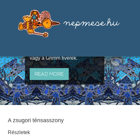
Válogatások a szájhagyomány
útján terjedő elbeszélésekből,
melyeket olyan ismert gyűjtők
állítottak össze, mint Benedek
Elek, Illyés Gyula, Arany László
vagy a Grimm fivérek.
READ MORE
A zsugori ténsasszony
Részletek