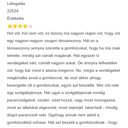
Látogatás
22524
Értékelés
Hol vót, hol nem vót, ez bizony má nagyon régen vót, hogy vót
egy nagyon-nagyon zsugori ténsasszony. Hát ez a
ténsasszony annyira szerette a gombócokat, hogy ha má csak
tehette, mindig azt csinált magának. Hát egyszer is
vendégeket várt, csinált nagyon sokat. De annyira telhetetlen
vót. hogy bár mind ű akarta megenni. No, mégis a vendégeket
megkínálta avval a gombócval, de oszt akkor ahogy
kevergette ott a gombócokat, egyre azt beszélte. Mer vót neki
egy szolgálójánnya. Hát ugye a szolgálójánnak mindig
parancsolgatott, oszten: vizet hozzá, vagy most mosogassá,
most az állatokat végezzed, most söpörjél, takarítsál - mindig
dógot parancsolt neki. Úgyhogy annak nem adott a
gombócokbúl sohase. Hát azt beszéli a gombócoknak - hogy