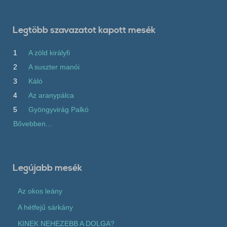
Legtöbb szavazatot kapott mesék
1
A zöld királyfi
2
A suszter manói
3
Káló
4
Az aranypálca
5
Gyöngyvirág Palkó
Bővebben...
Legújabb mesék
Az okos leány
A hétfejű sárkány
KINEK NEHEZEBB A DOLGA?