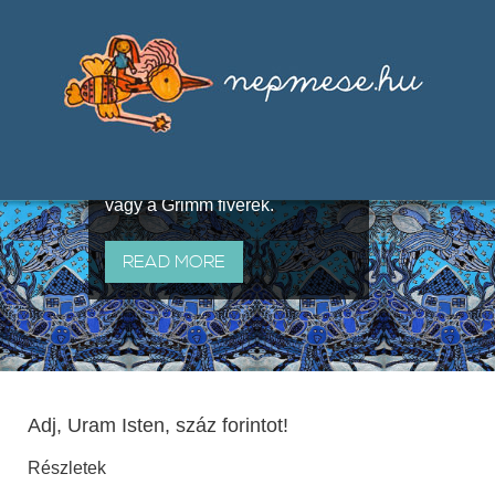
Válogatások a szájhagyomány
útján terjedő elbeszélésekből,
melyeket olyan ismert gyűjtők
állítottak össze, mint Benedek
Elek, Illyés Gyula, Arany László
vagy a Grimm fivérek.
READ MORE
Adj, Uram Isten, száz forintot!
Részletek