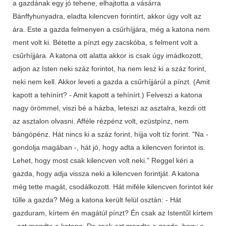
a gazdának egy jó tehene, elhajtotta a vásárra
Bánffyhunyadra, eladta kilencven forintírt, akkor úgy volt az
ára. Este a gazda felmenyen a csűrhíjjára, még a katona nem
ment volt ki. Bétette a pínzt egy zacskóba, s felment volt a
csűrhíjjára. A katona ott alatta akkor is csak úgy imádkozott,
adjon az Isten neki száz forintot, ha nem lesz ki a száz forint,
neki nem kell. Akkor leveti a gazda a csűrhíjjárúl a pínzt. (Amit
kapott a tehínírt? - Amit kapott a tehínírt.) Felveszi a katona
nagy örömmel, viszi bé a házba, leteszi az asztalra, kezdi ott
az asztalon olvasni. Afféle rézpénz volt, ezüstpínz, nem
bángópénz. Hát nincs ki a száz forint, híjja volt tíz forint. "Na -
gondolja magában -, hát jó, hogy adta a kilencven forintot is.
Lehet, hogy most csak kilencven volt neki." Reggel kéri a
gazda, hogy adja vissza neki a kilencven forintját. A katona
még tette magát, csodálkozott. Hát miféle kilencven forintot kér
tűlle a gazda? Még a katona került felül osztán: - Hát
gazduram, kírtem én magátúl pínzt? Én csak az Istentűl kírtem
- azt mondta a katona. De csak azt mondta a gazda, hogy a