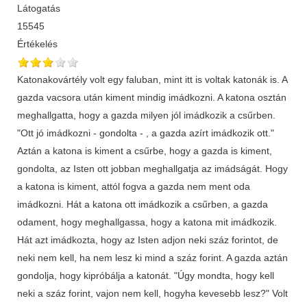
Látogatás
15545
Értékelés
Katonakovártély volt egy faluban, mint itt is voltak katonák is. A
gazda vacsora után kiment mindig imádkozni. A katona osztán
meghallgatta, hogy a gazda milyen jól imádkozik a csűrben.
"Ott jó imádkozni - gondolta - , a gazda azírt imádkozik ott."
Aztán a katona is kiment a csűrbe, hogy a gazda is kiment,
gondolta, az Isten ott jobban meghallgatja az imádságát. Hogy
a katona is kiment, attól fogva a gazda nem ment oda
imádkozni. Hát a katona ott imádkozik a csűrben, a gazda
odament, hogy meghallgassa, hogy a katona mit imádkozik.
Hát azt imádkozta, hogy az Isten adjon neki száz forintot, de
neki nem kell, ha nem lesz ki mind a száz forint. A gazda aztán
gondolja, hogy kipróbálja a katonát. "Úgy mondta, hogy kell
neki a száz forint, vajon nem kell, hogyha kevesebb lesz?" Volt