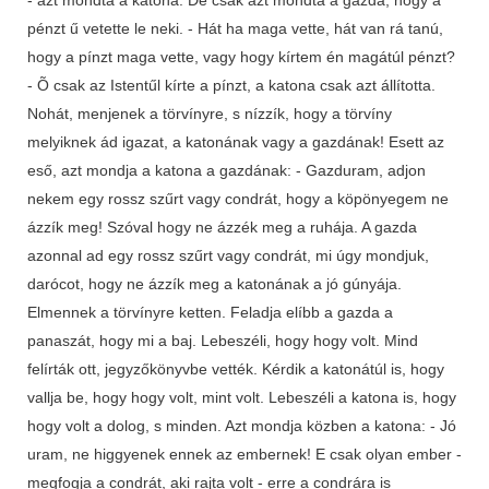
pénzt ű vetette le neki. - Hát ha maga vette, hát van rá tanú,
hogy a pínzt maga vette, vagy hogy kírtem én magátúl pénzt?
- Õ csak az Istentűl kírte a pínzt, a katona csak azt állította.
Nohát, menjenek a törvínyre, s nízzík, hogy a törvíny
melyiknek ád igazat, a katonának vagy a gazdának! Esett az
eső, azt mondja a katona a gazdának: - Gazduram, adjon
nekem egy rossz szűrt vagy condrát, hogy a köpönyegem ne
ázzík meg! Szóval hogy ne ázzék meg a ruhája. A gazda
azonnal ad egy rossz szűrt vagy condrát, mi úgy mondjuk,
darócot, hogy ne ázzík meg a katonának a jó gúnyája.
Elmennek a törvínyre ketten. Feladja elíbb a gazda a
panaszát, hogy mi a baj. Lebeszéli, hogy hogy volt. Mind
felírták ott, jegyzőkönyvbe vették. Kérdik a katonátúl is, hogy
vallja be, hogy hogy volt, mint volt. Lebeszéli a katona is, hogy
hogy volt a dolog, s minden. Azt mondja közben a katona: - Jó
uram, ne higgyenek ennek az embernek! E csak olyan ember -
megfogja a condrát, aki rajta volt - erre a condrára is