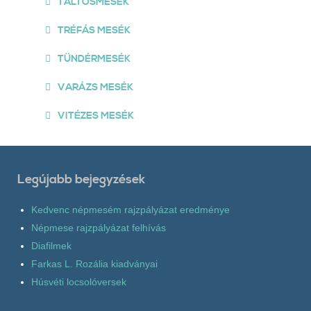
TÁLTOSMESÉK
TRÉFÁS MESÉK
TÜNDÉRMESÉK
VARÁZS MESÉK
VITÉZES MESÉK
Legújabb bejegyzések
Kedvenc népmesém rajzpályázat eredménye
Népmese rajzpályázat felhívás
Diafilmek
Farkas L. Rozália kiadványai
Húsvéti locsolóversek