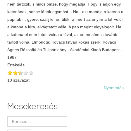
nem tartozik, s nincs pínze, hogy megadja. Hogy is adjon egy
katonának, sohse látták egymást. - Na - azt mondja a katona a
papnak - , gyere, szállj le, én ülök rá, mert az enyím a lú! Felűl
a katona a lúra, elvágtatott vélle. A pap megint elgyalogolt. Ha
a katona el nem futott volna a lúval, az én mesém is tovább
tartott volna. Elmondta: Kovács István kokas szerk. Kovács
Ágnes Rózsafiú és Tulipánleány - Akadémiai Kiadó Budapest -
1987
Értékelés
18 szavazat
Nyomtatás
Mesekeresés