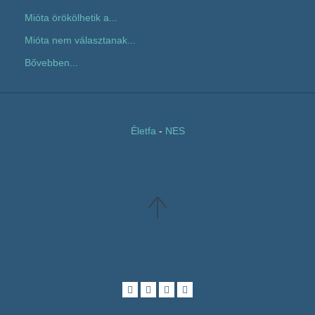
Mióta örökölhetik a...
Mióta nem választanak...
Bővebben...
Életfa
-
NES