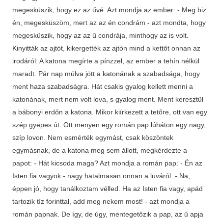
megesküszik, hogy ez az űvé. Azt mondja az ember: - Meg biz
én, megesküszöm, mert az az én condrám - azt mondta, hogy
megesküszik, hogy az az ű condrája, minthogy az is volt.
Kinyitták az ajtót, kikergették az ajtón mind a kettőt onnan az
irodáról: A katona megírte a pínzzel, az ember a tehín nélkül
maradt. Pár nap múlva jött a katonának a szabadsága, hogy
ment haza szabadságra. Hát csakis gyalog kellett menni a
katonának, mert nem volt lova, s gyalog ment. Ment keresztül
a bábonyi erdőn a katona. Mikor kiírkezett a tetőre, ott van egy
szép gyepes út. Ott menyen egy román pap lúháton egy nagy,
szíp lovon. Nem esmérték egymást, csak köszöntek
egymásnak, de a katona meg sem állott, megkérdezte a
papot: - Hát kicsoda maga? Azt mondja a román pap: - Én az
Isten fia vagyok - nagy hatalmasan onnan a luváról. - Na,
éppen jó, hogy tanálkoztam vélled. Ha az Isten fia vagy, apád
tartozik tíz forinttal, add meg nekem most! - azt mondja a
román papnak. De így, de úgy, mentegetőzik a pap, az ű apja