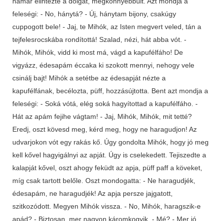
hamar elintézte a dolgát, megkönnyebbült. Azt mondja a
feleségi: - No, hánytá? - Új, hánytam bijony, csakúgy
cuppogott bele! - Jaj, te Mihók, az Isten megvert veled, tán a
tejfelesrocskába rondítottá! Szalad, nézi, hát abba vót. -
Mihók, Mihók, vidd ki most má, vágd a kapufélfáho! De
vigyázz, édesapám éccaka ki szokott mennyi, nehogy vele
csinálj bajt! Mihók a setétbe az édesapját nézte a
kapufélfának, becélozta, püff, hozzásújtotta. Bent azt mondja a
feleségi: - Soká vótá, elég soká hagyítottad a kapufélfáho. -
Hát az apám fejihe vágtam! - Jaj, Mihók, Mihók, mit tetté?
Eredj, oszt kövesd meg, kérd meg, hogy ne haragudjon! Az
udvarjokon vót egy rakás kő. Úgy gondolta Mihók, hogy jó meg
kell kővel hagyigálnyi az apját. Úgy is cselekedett. Tejiszedte a
kalapját kővel, oszt ahogy feküdt az apja, püff paff a köveket,
míg csak tartott belőle. Oszt mondogatta: - Ne haragudjék,
édesapám, ne haragudjék! Az apja persze jajgatott,
szitkozódott. Megyen Mihók vissza. - No, Mihók, haragszik-e
apád? - Biztosan, mer nagyon káromkogyik. - Mé? - Mer jó