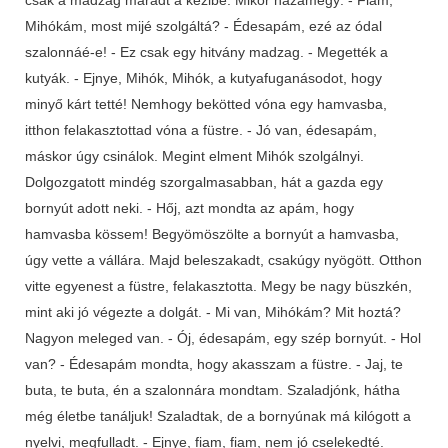
Mihókám, most mijé szolgáltá? - Édesapám, ezé az ódal
szalonnáé-e! - Ez csak egy hitvány madzag. - Megették a
kutyák. - Ejnye, Mihók, Mihók, a kutyafuganásodot, hogy
minyő kárt tetté! Nemhogy bekötted vóna egy hamvasba,
itthon felakasztottad vóna a füstre. - Jó van, édesapám,
máskor úgy csinálok. Megint elment Mihók szolgálnyi.
Dolgozgatott mindég szorgalmasabban, hát a gazda egy
bornyút adott neki. - Hőj, azt mondta az apám, hogy
hamvasba kössem! Begyömöszölte a bornyút a hamvasba,
úgy vette a vállára. Majd beleszakadt, csakúgy nyögött. Otthon
vitte egyenest a füstre, felakasztotta. Megy be nagy büszkén,
mint aki jó végezte a dolgát. - Mi van, Mihókám? Mit hoztá?
Nagyon meleged van. - Ój, édesapám, egy szép bornyút. - Hol
van? - Édesapám mondta, hogy akasszam a füstre. - Jaj, te
buta, te buta, én a szalonnára mondtam. Szaladjónk, hátha
még életbe tanáljuk! Szaladtak, de a bornyúnak má kilógott a
nyelvi, megfulladt. - Ejnye, fiam, fiam, nem jó cselekedté.