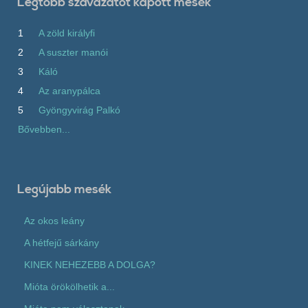
Legtöbb szavazatot kapott mesék
1
A zöld királyfi
2
A suszter manói
3
Káló
4
Az aranypálca
5
Gyöngyvirág Palkó
Bővebben...
Legújabb mesék
Az okos leány
A hétfejű sárkány
KINEK NEHEZEBB A DOLGA?
Mióta örökölhetik a...