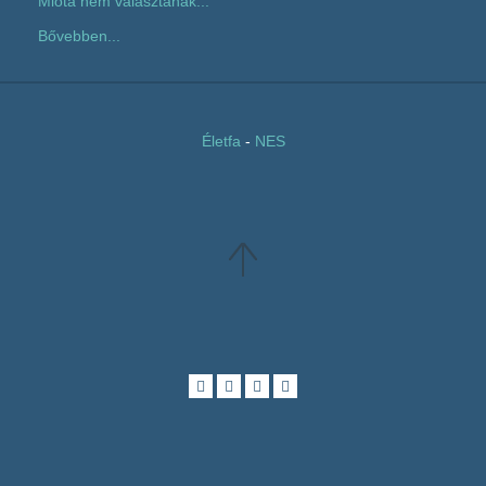
Mióta nem választanak...
Bővebben...
Életfa
-
NES