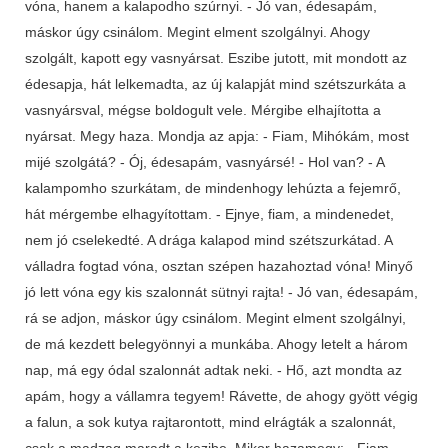
vóna, hanem a kalapodho szúrnyi. - Jó van, édesapám,
máskor úgy csinálom. Megint elment szolgálnyi. Ahogy
szolgált, kapott egy vasnyársat. Eszibe jutott, mit mondott az
édesapja, hát lelkemadta, az új kalapját mind szétszurkáta a
vasnyársval, mégse boldogult vele. Mérgibe elhajította a
nyársat. Megy haza. Mondja az apja: - Fiam, Mihókám, most
mijé szolgátá? - Ój, édesapám, vasnyársé! - Hol van? - A
kalampomho szurkátam, de mindenhogy lehúzta a fejemrő,
hát mérgembe elhagyítottam. - Ejnye, fiam, a mindenedet,
nem jó cselekedté. A drága kalapod mind szétszurkátad. A
válladra fogtad vóna, osztan szépen hazahoztad vóna! Minyő
jó lett vóna egy kis szalonnát sütnyi rajta! - Jó van, édesapám,
rá se adjon, máskor úgy csinálom. Megint elment szolgálnyi,
de má kezdett belegyönnyi a munkába. Ahogy letelt a három
nap, má egy ódal szalonnát adtak neki. - Hő, azt mondta az
apám, hogy a vállamra tegyem! Rávette, de ahogy gyött végig
a falun, a sok kutya rajtarontott, mind elrágták a szalonnát,
csak a madzag maradt a kezibe. Mikor hazamegy: - Fiam,