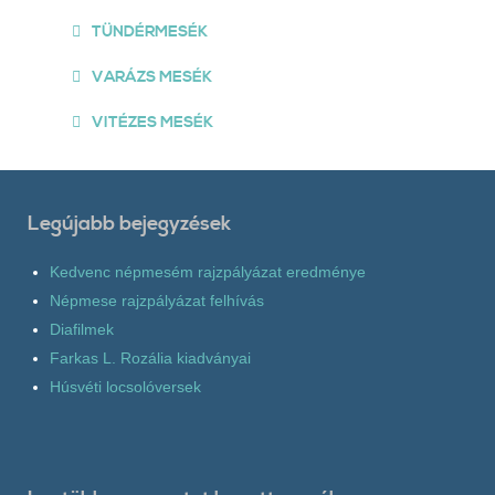
TÜNDÉRMESÉK
VARÁZS MESÉK
VITÉZES MESÉK
Legújabb bejegyzések
Kedvenc népmesém rajzpályázat eredménye
Népmese rajzpályázat felhívás
Diafilmek
Farkas L. Rozália kiadványai
Húsvéti locsolóversek