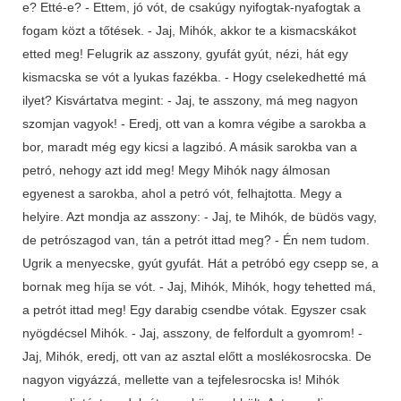
e? Etté-e? - Ettem, jó vót, de csakúgy nyifogtak-nyafogtak a
fogam közt a tőtések. - Jaj, Mihók, akkor te a kismacskákot
etted meg! Felugrik az asszony, gyufát gyút, nézi, hát egy
kismacska se vót a lyukas fazékba. - Hogy cselekedhetté má
ilyet? Kisvártatva megint: - Jaj, te asszony, má meg nagyon
szomjan vagyok! - Eredj, ott van a komra végibe a sarokba a
bor, maradt még egy kicsi a lagzibó. A másik sarokba van a
petró, nehogy azt idd meg! Megy Mihók nagy álmosan
egyenest a sarokba, ahol a petró vót, felhajtotta. Megy a
helyire. Azt mondja az asszony: - Jaj, te Mihók, de büdös vagy,
de petrószagod van, tán a petrót ittad meg? - Én nem tudom.
Ugrik a menyecske, gyút gyufát. Hát a petróbó egy csepp se, a
bornak meg híja se vót. - Jaj, Mihók, Mihók, hogy tehetted má,
a petrót ittad meg! Egy darabig csendbe vótak. Egyszer csak
nyögdécsel Mihók. - Jaj, asszony, de felfordult a gyomrom! -
Jaj, Mihók, eredj, ott van az asztal előtt a moslékosrocska. De
nagyon vigyázzá, mellette van a tejfelesrocska is! Mihók