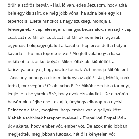
örült a szőrös betyár. - Haj, jó van, édes Jézusom, hogy adtá
bele egy kis zsírt, de még jobb vóna, ha adná bele egy kis
tepertőt is! Elérte Mihókot a nagy szükség. Mondja a
feleséginek: - Jaj, feleségem, mingyá becsinálok, muszaj! - Jaj,
csak azt ne, Mihók, csak azt ne! Mihók nem birt magával,
egyenest belepogyogtatott a kásába. Hőj, örvendett a betyár,
kavarta. - Hű, má tepertő is van! Megfőtt valahogy a kása,
nekilátott a tizenkét betyár. Mikor jóllaktak, kiöntötték a
tarisznya aranyat, hogy osztozkodnak. Azt mondja Mihók fent:
- Asszony, sehogy se birom tartanyi az ajtót! - Jaj, Mihók, csak
tartsd, mer végünk! Csak tartsad! De Mihók nem birta tartanyi,
leejtette a betyárok közé, hogy azok elszaladtak. De a szőrős
betyárnak a fejire esett az ajtó, úgyhogy elharapta a nyelvit.
Felnézett a fára, meglátta, hogy ember van a gallyak közt.
Kiabált a többinek harapott nyelvvel: - Empel lót! Empel lót! -
úgy akarta, hogy ember vót, ember vót. De azok még jobban
megijedtek, még jobban futottak, hát ő is kénytelen vót