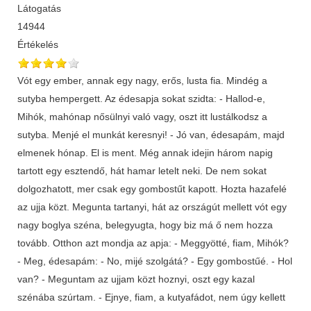
Látogatás
14944
Értékelés
Vót egy ember, annak egy nagy, erős, lusta fia. Mindég a
sutyba hempergett. Az édesapja sokat szidta: - Hallod-e,
Mihók, mahónap nősülnyi való vagy, oszt itt lustálkodsz a
sutyba. Menjé el munkát keresnyi! - Jó van, édesapám, majd
elmenek hónap. El is ment. Még annak idejin három napig
tartott egy esztendő, hát hamar letelt neki. De nem sokat
dolgozhatott, mer csak egy gombostűt kapott. Hozta hazafelé
az ujja közt. Megunta tartanyi, hát az országút mellett vót egy
nagy boglya széna, belegyugta, hogy biz má ő nem hozza
tovább. Otthon azt mondja az apja: - Meggyötté, fiam, Mihók?
- Meg, édesapám: - No, mijé szolgátá? - Egy gombostűé. - Hol
van? - Meguntam az ujjam közt hoznyi, oszt egy kazal
szénába szúrtam. - Ejnye, fiam, a kutyafádot, nem úgy kellett