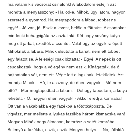
má valami kis vacsorát csinálónk! A lakodalom estéjin azt
mondta a menyasszony: - Hallod-e, Mihók, úgy látom, nagyon
szereted a gyomrod. Ha megtapodom a lábad, többet ne
egyé! - Jó van, jó. Eszik a levest, belőle a főtthúst. A csontokot
mindenki behagyigáta az asztal alá. Két nagy sovány kutya
meg ott járkát, szedték a csontot. Valahogy az egyik rálépett
Mihóknak a lábára. Mihók elsútotta a kanát, nem ett többet
egy falatot se. A feleségi csak biztatta: - Egyé! A népek is ott
csudákoztak, hogy a vőlegény nem eszik. Kínágatták, de ő
hajthatatlan vót, nem ett. Vége lett a lagzinak, lefeküdtek. Azt
mondja Mihók: - Hó, te asszony, de éhen vagyok! - Mé nem
etté? - Mer megtapodtad a lábam. - Dehogy tapodtam, a kutya
lehetett. - Ó, nagyon éhen vagyok! - Akkor eredj a komrába!
Ott van a vakablakba egy fazékba a tőtöttkáposzta. De
vigyázz, mer mellette a lyukas fazékba három kismacska van!
Megyen Mihók nagy álmosan, kotorász a setét komrába.
Belenyú a fazékba, eszik, eszik. Megyen helyre. - No, jóllaktá-