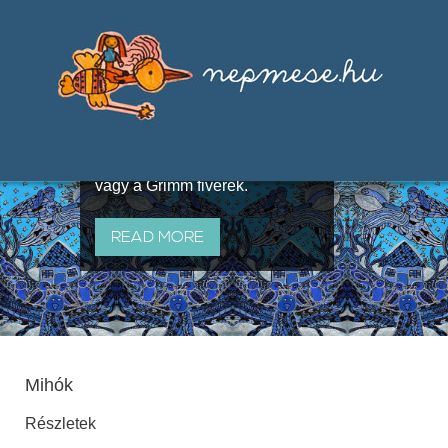
Válogatások a szájhagyomány
útján terjedő elbeszélésekből,
melyeket olyan ismert gyűjtők
állítottak össze, mint Benedek
Elek, Illyés Gyula, Arany László
vagy a Grimm fivérek.
READ MORE
Mihók
Részletek