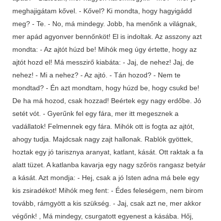
meghajigátam kővel. - Kővel? Ki mondta, hogy hagyigádd
meg? - Te. - No, má mindegy. Jobb, ha menőnk a világnak,
mer apád agyonver bennőnköt! El is indoltak. Az asszony azt
mondta: - Az ajtót húzd be! Mihók meg úgy értette, hogy az
ajtót hozd el! Má messzirő kiabáta: - Jaj, de nehez! Jaj, de
nehez! - Mi a nehez? - Az ajtó. - Tán hozod? - Nem te
mondtad? - Én azt mondtam, hogy húzd be, hogy csukd be!
De ha má hozod, csak hozzad! Beértek egy nagy erdőbe. Jó
setét vót. - Gyerűnk fel egy fára, mer itt megesznek a
vadállatok! Felmennek egy fára. Mihók ott is fogta az ajtót,
ahogy tudja. Majdcsak nagy zajt hallonak. Rablók gyöttek,
hoztak egy jó tarisznya aranyat, katlant, kását. Ott raktak a fa
alatt tüzet. A katlanba kavarja egy nagy szőrös rangasz betyár
a kását. Azt mondja: - Hej, csak a jó Isten adna má bele egy
kis zsiradékot! Mihók meg fent: - Édes feleségem, nem birom
tovább, rámgyött a kis szükség. - Jaj, csak azt ne, mer akkor
végőnk! , Má mindegy, csurgatott egyenest a kásába. Hőj,