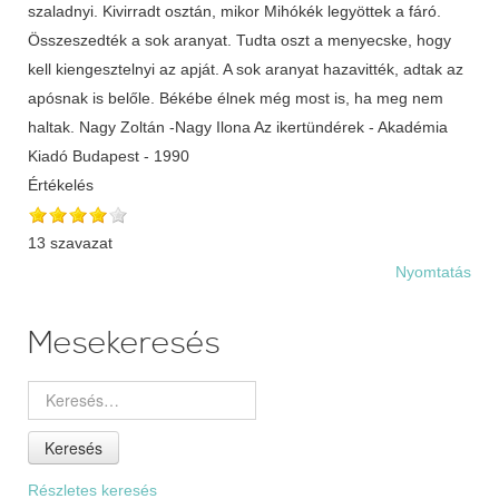
szaladnyi. Kivirradt osztán, mikor Mihókék legyöttek a fáró.
Összeszedték a sok aranyat. Tudta oszt a menyecske, hogy
kell kiengesztelnyi az apját. A sok aranyat hazavitték, adtak az
apósnak is belőle. Békébe élnek még most is, ha meg nem
haltak. Nagy Zoltán -Nagy Ilona Az ikertündérek - Akadémia
Kiadó Budapest - 1990
Értékelés
13 szavazat
Nyomtatás
Mesekeresés
Keresés
Részletes keresés