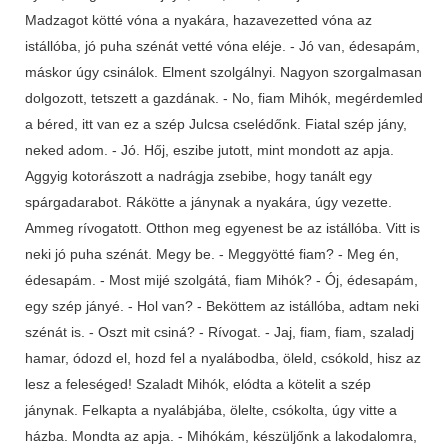
Madzagot kötté vóna a nyakára, hazavezetted vóna az
istállóba, jó puha szénát vetté vóna eléje. - Jó van, édesapám,
máskor úgy csinálok. Elment szolgálnyi. Nagyon szorgalmasan
dolgozott, tetszett a gazdának. - No, fiam Mihók, megérdemled
a béred, itt van ez a szép Julcsa cselédőnk. Fiatal szép jány,
neked adom. - Jó. Hőj, eszibe jutott, mint mondott az apja.
Aggyig kotorászott a nadrágja zsebibe, hogy tanált egy
spárgadarabot. Rákötte a jánynak a nyakára, úgy vezette.
Ammeg rívogatott. Otthon meg egyenest be az istállóba. Vitt is
neki jó puha szénát. Megy be. - Meggyötté fiam? - Meg én,
édesapám. - Most mijé szolgátá, fiam Mihók? - Ój, édesapám,
egy szép jányé. - Hol van? - Beköttem az istállóba, adtam neki
szénát is. - Oszt mit csiná? - Rívogat. - Jaj, fiam, fiam, szaladj
hamar, ódozd el, hozd fel a nyalábodba, öleld, csókold, hisz az
lesz a feleséged! Szaladt Mihók, elódta a kötelit a szép
jánynak. Felkapta a nyalábjába, ölelte, csókolta, úgy vitte a
házba. Mondta az apja. - Mihókám, készüljőnk a lakodalomra,