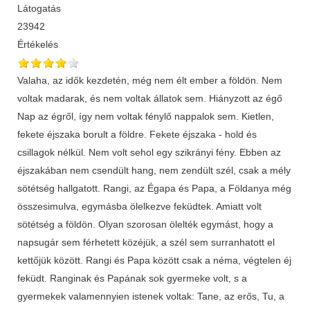
Látogatás
23942
Értékelés
Valaha, az idők kezdetén, még nem élt ember a földön. Nem
voltak madarak, és nem voltak állatok sem. Hiányzott az égő
Nap az égről, így nem voltak fénylő nappalok sem. Kietlen,
fekete éjszaka borult a földre. Fekete éjszaka - hold és
csillagok nélkül. Nem volt sehol egy szikrányi fény. Ebben az
éjszakában nem csendült hang, nem zendült szél, csak a mély
sötétség hallgatott. Rangi, az Égapa és Papa, a Földanya még
összesimulva, egymásba ölelkezve feküdtek. Amiatt volt
sötétség a földön. Olyan szorosan ölelték egymást, hogy a
napsugár sem férhetett közéjük, a szél sem surranhatott el
kettőjük között. Rangi és Papa között csak a néma, végtelen éj
feküdt. Ranginak és Papának sok gyermeke volt, s a
gyermekek valamennyien istenek voltak: Tane, az erős, Tu, a