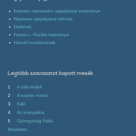
Kedvenc népmesém rajzpályázat eredménye
Népmese rajzpályázat felhívás
Diafilmek
Farkas L. Rozália kiadványai
Húsvéti locsolóversek
Legtöbb szavazatot kapott mesék
1
A zöld királyfi
2
A suszter manói
3
Káló
4
Az aranypálca
5
Gyöngyvirág Palkó
Bővebben...