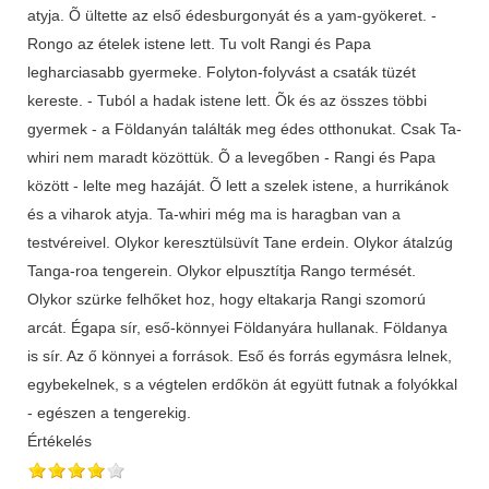
atyja. Õ ültette az első édesburgonyát és a yam-gyökeret. -
Rongo az ételek istene lett. Tu volt Rangi és Papa
legharciasabb gyermeke. Folyton-folyvást a csaták tüzét
kereste. - Tuból a hadak istene lett. Õk és az összes többi
gyermek - a Földanyán találták meg édes otthonukat. Csak Ta-
whiri nem maradt közöttük. Õ a levegőben - Rangi és Papa
között - lelte meg hazáját. Õ lett a szelek istene, a hurrikánok
és a viharok atyja. Ta-whiri még ma is haragban van a
testvéreivel. Olykor keresztülsüvít Tane erdein. Olykor átalzúg
Tanga-roa tengerein. Olykor elpusztítja Rango termését.
Olykor szürke felhőket hoz, hogy eltakarja Rangi szomorú
arcát. Égapa sír, eső-könnyei Földanyára hullanak. Földanya
is sír. Az ő könnyei a források. Eső és forrás egymásra lelnek,
egybekelnek, s a végtelen erdőkön át együtt futnak a folyókkal
- egészen a tengerekig.
Értékelés