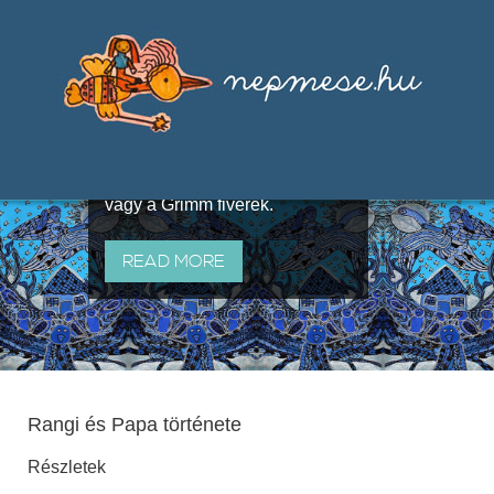
Válogatások a szájhagyomány
útján terjedő elbeszélésekből,
melyeket olyan ismert gyűjtők
állítottak össze, mint Benedek
Elek, Illyés Gyula, Arany László
vagy a Grimm fivérek.
READ MORE
Rangi és Papa története
Részletek