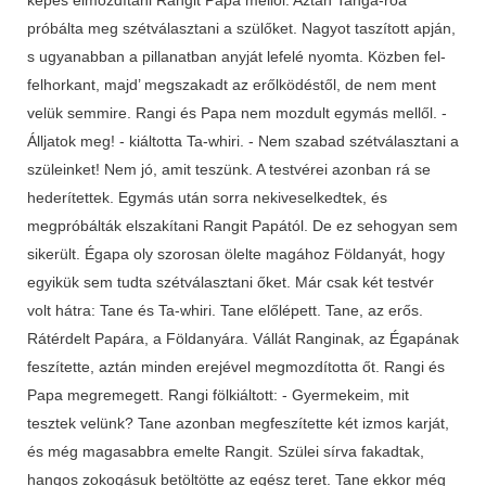
próbálta meg szétválasztani a szülőket. Nagyot taszított apján,
s ugyanabban a pillanatban anyját lefelé nyomta. Közben fel-
felhorkant, majd’ megszakadt az erőlködéstől, de nem ment
velük semmire. Rangi és Papa nem mozdult egymás mellől. -
Álljatok meg! - kiáltotta Ta-whiri. - Nem szabad szétválasztani a
szüleinket! Nem jó, amit teszünk. A testvérei azonban rá se
hederítettek. Egymás után sorra nekiveselkedtek, és
megpróbálták elszakítani Rangit Papától. De ez sehogyan sem
sikerült. Égapa oly szorosan ölelte magához Földanyát, hogy
egyikük sem tudta szétválasztani őket. Már csak két testvér
volt hátra: Tane és Ta-whiri. Tane előlépett. Tane, az erős.
Rátérdelt Papára, a Földanyára. Vállát Ranginak, az Égapának
feszítette, aztán minden erejével megmozdította őt. Rangi és
Papa megremegett. Rangi fölkiáltott: - Gyermekeim, mit
tesztek velünk? Tane azonban megfeszítette két izmos karját,
és még magasabbra emelte Rangit. Szülei sírva fakadtak,
hangos zokogásuk betöltötte az egész teret. Tane ekkor még