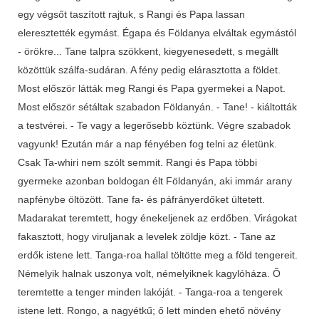
egy végsőt taszított rajtuk, s Rangi és Papa lassan
eleresztették egymást. Égapa és Földanya elváltak egymástól
- örökre... Tane talpra szökkent, kiegyenesedett, s megállt
közöttük szálfa-sudáran. A fény pedig elárasztotta a földet.
Most először látták meg Rangi és Papa gyermekei a Napot.
Most először sétáltak szabadon Földanyán. - Tane! - kiáltották
a testvérei. - Te vagy a legerősebb köztünk. Végre szabadok
vagyunk! Ezután már a nap fényében fog telni az életünk.
Csak Ta-whiri nem szólt semmit. Rangi és Papa többi
gyermeke azonban boldogan élt Földanyán, aki immár arany
napfénybe öltözött. Tane fa- és páfrányerdőket ültetett.
Madarakat teremtett, hogy énekeljenek az erdőben. Virágokat
fakasztott, hogy viruljanak a levelek zöldje közt. - Tane az
erdők istene lett. Tanga-roa hallal töltötte meg a föld tengereit.
Némelyik halnak uszonya volt, némelyiknek kagylóháza. Õ
teremtette a tenger minden lakóját. - Tanga-roa a tengerek
istene lett. Rongo, a nagyétkű; ő lett minden ehető növény