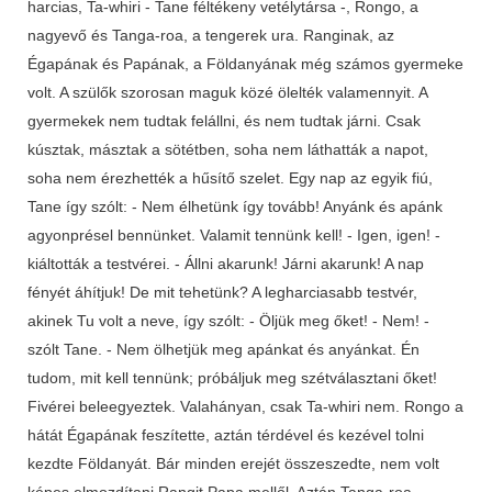
harcias, Ta-whiri - Tane féltékeny vetélytársa -, Rongo, a
nagyevő és Tanga-roa, a tengerek ura. Ranginak, az
Égapának és Papának, a Földanyának még számos gyermeke
volt. A szülők szorosan maguk közé ölelték valamennyit. A
gyermekek nem tudtak felállni, és nem tudtak járni. Csak
kúsztak, másztak a sötétben, soha nem láthatták a napot,
soha nem érezhették a hűsítő szelet. Egy nap az egyik fiú,
Tane így szólt: - Nem élhetünk így tovább! Anyánk és apánk
agyonprésel bennünket. Valamit tennünk kell! - Igen, igen! -
kiáltották a testvérei. - Állni akarunk! Járni akarunk! A nap
fényét áhítjuk! De mit tehetünk? A legharciasabb testvér,
akinek Tu volt a neve, így szólt: - Öljük meg őket! - Nem! -
szólt Tane. - Nem ölhetjük meg apánkat és anyánkat. Én
tudom, mit kell tennünk; próbáljuk meg szétválasztani őket!
Fivérei beleegyeztek. Valahányan, csak Ta-whiri nem. Rongo a
hátát Égapának feszítette, aztán térdével és kezével tolni
kezdte Földanyát. Bár minden erejét összeszedte, nem volt
képes elmozdítani Rangit Papa mellől. Aztán Tanga-roa