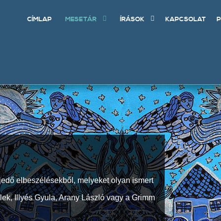
CÍMLAP
MESETÁR
ÍRÁSOK
KAPCSOLAT
P
jedő elbeszélésekből, melyeket olyan ismert
Elek, Illyés Gyula, Arany László vagy a Grimm