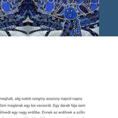
iugrott, megkapja a sárkányt, bévágta térdig a földbe. Akkor a sárkány kiugrik, megkapja Sándort, bévágja deríkig a földbe. Sándor megharagszik, nagyot kiált, megfogja a sárkányt, nyakig vágta a földbe. Akkor gyorsan elérántja a kardot, levágta a sárkánynak mind a hét fejit, aztán leszedte a sárkánynak a hét koronát a fejirűl, és levágta a huszonnígy körminek a hegyit, s belétette a tarisnyájába. Akkor visszament a királykisasszonyhoz. A királykisasszony csak felugrik a földrűl. Sándor megijedt, hogy menekűlni akar tülle, de halljunk oda, mi törtínik? A nyakába ugrik Sándornak, átöleli, és elkezdi csókolni. - Drága megmentőm, felesíged leszek, tiéd leszek, és tied lesz a királyság is. De látom, hogy ki vagy merűlve, űljünk le, és pihend ki magadat! Úgy is tettek.. Leűltek, Sándor szépen a fejit odahajtotta a királykisasszony ölibe, a királykisasszony szépen símogatta a haját. Addig símogatta, addig beszílgettek, még mind a ketten elaludtak. Akkor megszólalt az oroszlán, mondja a medvének és a farkasnak: - Látjátok azt a cigánylegínyt azon a fűzfán? Az nem jóban sántikál. Én itt lefekszem, ti mind a ketten őrködjetek! Alighogy elalszik az oroszlán, mondja a medve a farkasnak: - Látod azt a cigánypurdét azonn a fűzfán? Az nem jóban sántikál. Én lefekszem, alszom, te pedig őrködj! Alighogy a medve elalszik, megszólal a farkas: - Hallod, farkam, elíg nagy vagy. Én is lefekszem, alszom egy kicsit, addig őrködj! Ha valami baj törtínik, megtagadlak. Igen de ám, alighogy a farkas elaludt, a cigánylegény leszáll a fárúl, megy a királykisasszony és Sándor felé. Mikor csak három lípísre volt tüllök, a királykisasszony akkor nyitja ki a szemit. Meglátja a cigánylegínyt, a kezibe egy nagy kést. Megfenyegeti a királykisasszonyt. Az úgy megijedt, hogy mozdúlni sem tudott. Akkor a cigánylegíny odalípett Sándorhoz, egy húzással elvágta a késsel a nyakát, és azt mondja a királykisasszonynak: - Most elmenyünk apádhoz, megmondom, hogy én öltem meg a sárkányt, mert ha nem, úgy vágom el a nyakadat, mint a Vízi Sándorét. Megijedt a királykisasszony, elmentek haza. A cigánylegény eléáll a királynak: - Felséges királyom, a hétfejű sárkányt megöltem, most várom az igíret béváltását. A leánya felesígem legyen, és fele királysága az enyím legyen! Szegíny királykisasszony nem mert szóllani semmit. Azonnal kihírdette a király az egísz országban, hogy mindenkit szívesen lát a vendígsígben, mert a leányának lesz az esküvője. Összegyűltek urak, szegínyek, cigányok, még talán románok is voltak. Megkezdődött a nagy mullatság. Annyi volt a bor és a pálinka, mint a sárkány kútjában a víz. Hagyjuk az urakat, múlassanak, nízzük meg, mi van Sándorral! Látjuk, hogy a feje félregurúlva a testtűl ott fekszik víresen. Felíbred az oroszlán, elordítja magát: - Két semmirevaló, hát így őrködtetek? Most ide hallgassatok! Még én vissza nem jövök ide, addig ebbűl a helybűl el ne menjetek, vigyázzatok szegíny gazdánk holttestire! Akkor az oroszlán elindul. Mintha most is látnám, hogy halad árkon-bokron, mezőn keresztűl. Béír egy nagy rengeteg erdőbe. Tanálkozik egy óriáskígyóval. Látja, hogy a kígyónak a szájában két szál forrasztófű van. Megszólítja az oroszlán a kígyót: - Add nekem az egyik szál füvet! - Azt már nem - mondja a kígyó. - Elíg lesz neked az egyik - mondja az oroszlán. - Igen, de két fiam van - mondja a kígyó. - Mind a kettő künn sütkérezett a napon. Arra jött egy gazda, szekírrel vitte a búzát. Mind a két fiamnak a fejire ment a kerík, összetörte. Azt akarom evvel a fűvel összeforrasztani. Ha neked is kell ilyen fű, eredj és keress magadnak. Az oroszlán nem szólt semmit, csak rálípett a kígyónak a farkára. A kígyó visszafordul, nagyot szisszen, kiejti a füvet a szájábúl. Az oroszlán felkapja a két szál füvet, elkezd vélle vágtatni vissza Sándor felé. Mikor odaír, mondja a medvének és a farkasnak: - Illesszétek v