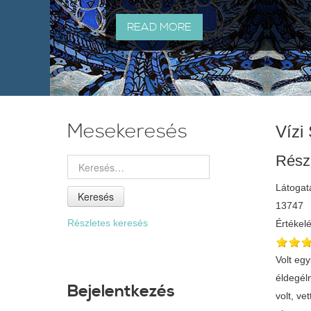
READ MORE
Mesekeresés
Vízi
Rész
Látogat
Keresés
13747
Részletes keresés
Értékel
Volt egyszer egy özvegyasszony, nagyon nagy szegínysígben ílt. A férje korán meghalt, alig tudott szegíny asszony naprúl napra éldegélni. Nem volt egyebe, csak egy kis kukoricalisztje, abbúl szeretett volna főzni magának egy kis vacsorát. Egy darab fája sem volt, vett egy kis kötelet a kezibe, s elindult, hogy keressen egy kis fát hozzá. Bétívedt egy nagy erdőbe. Ennek az erdőnek a szílin ahogy mendegélt, egy nagy kűsziklához ért. Látja, hogy a kűsziklábúl csergedezik a víz, és a kűszikla aljában összegyüledezett. Az asszony nagyon szomjas volt, gondolta, iszik belőlle. Meg is itta a vizet, amennyi volt, mind. Szedett eg
Bejelentkezés