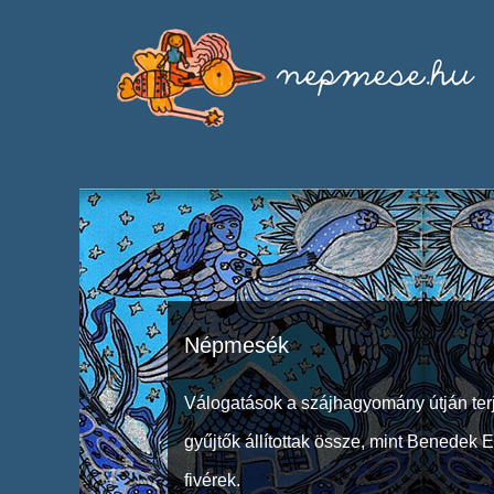
Népmesék
Válogatások a szájhagyomány útján ter
gyűjtők állítottak össze, mint Benedek 
fivérek.