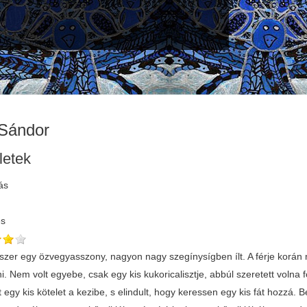
 Sándor
letek
ás
és
y kis fát, s mit érez? Azt érzi, hogy terhes lett. Hát csuda történik, harmadnapra született egy fia. Gondolta, a víztűl kapta, legyen Vízi Sándor a neve. De mi törtínt! Úgy nőtt, mikor harmadnapos volt, az egísz falu azt mondta, hogy ez mán van tízéves. Mikor már ötnapos volt, azt mondta: - Édesanyám, elmenyek szerencsít próbálni. Vett egy rossz puskát a vállára, s elindult abba a nagy, rengeteg erdőbe. Ahogy megy, szembejön vélle egy farkas. Lekapja a puskát a vállárúl, céloz a farkasra, hogy meglűjje, hát csak a farkas megszólal: - Sándor, ne lűjj meg, fogadj el kutyádnak! - Na jó - mondja Sándor -, nem bánom, gyere utánnam! Alig megy egy húsz lípíst, jön vélle szembe egy medve. Azt is meg akarja lűnni, a medve is megszólal: ' - Sándor, ne lűjj meg, fogadj el kutyádnak! - Jó, elfogadlak, gyere te is utánnam! Menyen, mendegél a rengetegen keresztűl. Ipp mikor az erdőbűl írne ki, tanálkozik egy nagy oroszlánnal. Azt is meg akarja lűni. Az is kíreli Sándort: - Ne lűjj meg Sándor, fogadj el kutyádnak engem is! - Nem bánom, gyere te is utánnam! Mennek, mendegélnek három nap és három íjjel. Negyedik nap este egy nagy város vígire írnek. A város fekete gyászba volt vonva. Sándor a város legvígső házához békopogtat. Mikor bélíp a házba, csak egy olyan ötven év körüli asszony üldögél a tűz előtt, és fűtözik. - Jó estét, anyám - mondja Sándor. - Isten hozott fiam, mi járásban vagy? - kérdi az asszony. - Én bizony vándorúton vagyok, és egy kis pihenőt tartanék magánál, ha megengedné. - Nem bánom - mondja az asszony -, de olyan szegíny vagyok, csak a földön alhatsz, ágyam nincs. - Nem baj - mondja Sándor. Megvacsorázott, és lefeküdt. Reggel mikor felébredt, azt mondja az asszonynak: - Adjon egy kis vizet, mosdjam meg! - Jaj, lelkem fiam Sándor, azt ne kírj! - Mír? - kérdi Sándor. - Hát te nem is tudod, fiam? - Nem tudok semmit - mondja Sándor. - Tudd meg, ez a város a király városa. Azírt van fekete gyászba húzva, mert a városbúl az összes vizet egy hétfejű sárkány mind összeszedte, s künn tartja a mezőn egy kútban, és csak akkor ad vizet a városnak, mikor neki egy szűzleányt visznek, és már úgy elfogyott a leány a városbúl, most már a király lányára került a sor , s a király kihírdette, aki a lányát megmenti a hétfejű sárkánytúl, annak adja a leányát és fele királyságát. - Nem törődök én - mondja Sándor - sem a leánnyal, sem a királysággal, sem a sárkánnyal, hanem induljon, s hozzon nekem vizet a kútbúl! - Fílek, hogy megől a sárkány - mondja az asszony. - Ne fíljen semmit - mondja Sándor -, mondja meg, hogy Vízi Sándornak kell! - Vízi Sándornak hínak? - kérdi az asszony. - Igen - mondja Sándor. - És magát? - kérdezi. - Én, lelkem fiam, Ódaliné vagyok. Na, isten áldjon meg, menyek - mondja az asszony -, mert lehet, hogy többet nem látsz. Attúl fílek, megől a sárkány. Mindjár az öregasszony két kannát vesz a kezibe, elmegy ki a mezőre a kúthoz. Egy kis gondolkozás után megmeríti a két kannát. Abban a percben a víz megzavarodik, kijön a hétfejű sárkány a kútbúl, rákiált az asszonyra: - Hol a leány? Addig a vizet nem viszed! Megijed Ódaliné, és mondja: - Lelkem sárkány, nem magamnak viszem. Nálam van Vízi Sándor, az erőltetett, vigyek neki vizet. - Ejnye, az a kutya kölyök! A minap még az anyja hasában volt, és már idejutott! Na, vigye a vizet, nem kell a leány! Elindul Ódaliné a vízzel. Ahogy megy az úton hazafelé, kérdezik tülle: - Mit viszen? Büszkén feleli: - Vizet! Igen, de olyan szomjas volt, hogy mikor hazaírt az udvarra, alig lépett bé, felemelte a kannát, hogy igyík egy kicsit, olyan szomjas volt, mind megitta. Akkor ijedtiben visszafordúlt, hogy hozzon más vizet. Nem mert bémenni Sándorhoz. Megmerítette a kannákat, s a sárkány megint kijött: Kérdezi: - Hunn a lány? - Megmondtam az előbb, nem magamnak viszem, mert Vízi Sándornak. - Na, vigyed! Úgyis összebirkozok én vélle, már tudom jól. De most már olyan büszkén vitte a vizet , aki kérdezte tőle, mit viszen büszkén felelte: - Vizet, mit vinnék egyebet! Mikor hazaírt, megint fölemelte az egyik kannát, mind egy cseppig kiitta belőlle, Sándor ippen jött ki a házbúl: - Lelkem Ódaliné, de sokára jön! - Jaj, Sándor fiam, megbocsáss! Az erső két kannával megittam, most megint megittam az egyiket. Elíg lesz neked ez az egy? - El se bírom használni - . mondja Sándor. Mire Sándor megmosdott, megkondúlt a város harangja, peregtek a dobok, harsogtak a trombiták. A királyi palota kapuja megnyílik. Egy nígylovas hintó jön ki. A hintóban kit látunk? A szépséges szép királykisasszonyt. Az egísz város siratta, mert olyan szive volt, a szegínyeken mindig segített, és tudták, most megöli a sárkány. Kivágtatott a nígy lú vélle a kút mellé. Ott volt egy szíp rít. Leszállott a kocsibúl, megcsókolta az édesapját, édesanyját, elbúcsuzott az egísz város nípitűl. Ez az idő alatt Sándor is elindult ám a három kutyájával. Látta messzirűl már a leányt. Ippen mire ű odaírt, akkor jött ki a sárkány a kútbúl. Ment a leány felé, hogy megölje és a vírit kivegye. Sándor nagyot kiáltott: - Állj meg, te kutya sárkány! Először küzdjél meg véllem, addig a leányt ne bántsd! Megfordúlt a sárkány, mind a hét torkábúl okádta a langot szembe Sándorral. De Sándor se voltám rest. Kihúzta a kardját, amit az úton tanált, elkezdte vélle szabni a sárkányt. Elordítja magát a sárkány: - Állj meg, Sándor, avval a hegyes nyelveddel! Gyere, menjünk birokra! Visszadugja a hüvelybe a kardot. Összefogódzik a hétfejű sárkánnyal, kezdik egymást tekerni, csavarni. Küszködís közben a sárkány bévágta Sándort bokáig a földbe, Sándor k