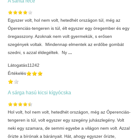
A sánta réce
Egyszer volt, hol nem volt, hetedhét országon túl, még az
Óperenciás-tengeren is túl, élt egyszer egy öregember és egy
öregasszony. Azoknak nem volt gyermekük, s erősen
szegények voltak. Mindennap elmentek az erdőbe gombát
szedni, s azzal éldegéltek. Ny
...
Látogatás
11242
Értékelés
A sárga hasú kicsi kígyócska
Hol volt, hol nem volt, hetedhét országon, még az Óperenciás-
tengeren is túl, volt egyszer egy szegény juhászlegény. Volt
neki egy szamara, de semmi egyebe a világon nem volt. Azzal
őrizte a bírónak a bárányait. Hát, ahogy egyszer őrizte,