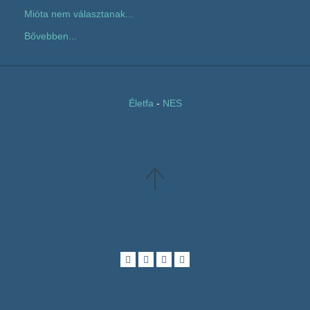
Mióta nem választanak...
Bővebben...
Életfa
-
NES