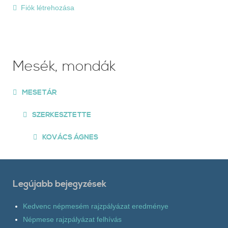
Fiók létrehozása
Mesék, mondák
MESETÁR
SZERKESZTETTE
KOVÁCS ÁGNES
Legújabb bejegyzések
Kedvenc népmesém rajzpályázat eredménye
Népmese rajzpályázat felhívás