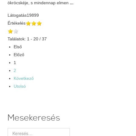
ökröcskéje, s mindennap elmen
...
Látogatás
19899
Értékelés
Találatok: 1 - 20 / 37
Első
Előző
1
2
Következő
Utolsó
Mesekeresés