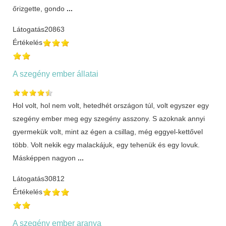
őrizgette, gondo
...
Látogatás
20863
Értékelés
A szegény ember állatai
Hol volt, hol nem volt, hetedhét országon túl, volt egyszer egy
szegény ember meg egy szegény asszony. S azoknak annyi
gyermekük volt, mint az égen a csillag, még eggyel-kettővel
több. Volt nekik egy malackájuk, egy tehenük és egy lovuk.
Másképpen nagyon
...
Látogatás
30812
Értékelés
A szegény ember aranya