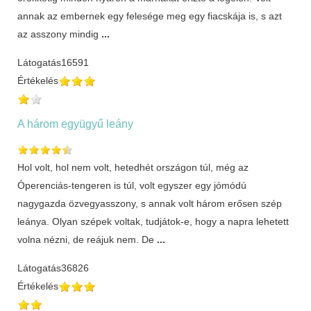
annak az embernek egy felesége meg egy fiacskája is, s azt
az asszony mindig
...
Látogatás
16591
Értékelés
A három együgyű leány
Hol volt, hol nem volt, hetedhét országon túl, még az
Óperenciás-tengeren is túl, volt egyszer egy jómódú
nagygazda özvegyasszony, s annak volt három erősen szép
leánya. Olyan szépek voltak, tudjátok-e, hogy a napra lehetett
volna nézni, de reájuk nem. De
...
Látogatás
36826
Értékelés