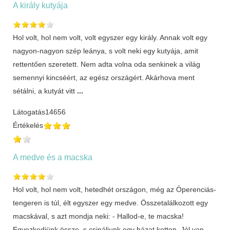
A király kutyája
Hol volt, hol nem volt, volt egyszer egy király. Annak volt egy
nagyon-nagyon szép leánya, s volt neki egy kutyája, amit
rettentően szeretett. Nem adta volna oda senkinek a világ
semennyi kincséért, az egész országért. Akárhova ment
sétálni, a kutyát vitt
...
Látogatás
14656
Értékelés
A medve és a macska
Hol volt, hol nem volt, hetedhét országon, még az Óperenciás-
tengeren is túl, élt egyszer egy medve. Összetalálkozott egy
macskával, s azt mondja neki: - Hallod-e, te macska!
Egyezkedjünk össze, s csináljunk egy házat ketten. Jól van,