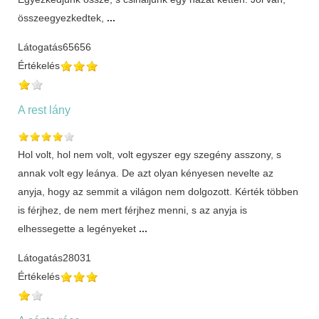
összeegyezkedtek,
...
Látogatás
65656
Értékelés
A rest lány
Hol volt, hol nem volt, volt egyszer egy szegény asszony, s
annak volt egy leánya. De azt olyan kényesen nevelte az
anyja, hogy az semmit a világon nem dolgozott. Kérték többen
is férjhez, de nem mert férjhez menni, s az anyja is
elhessegette a legényeket
...
Látogatás
28031
Értékelés