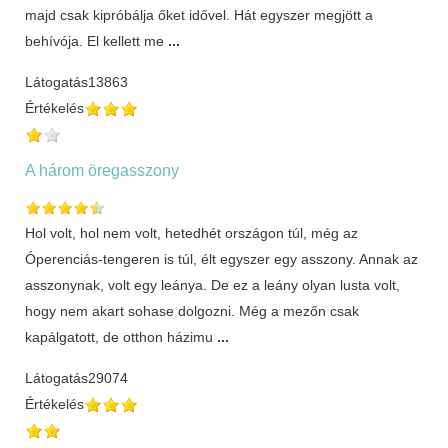
majd csak kipróbálja őket idővel. Hát egyszer megjött a
behívója. El kellett me
...
Látogatás
13863
Értékelés
A három öregasszony
Hol volt, hol nem volt, hetedhét országon túl, még az
Óperenciás-tengeren is túl, élt egyszer egy asszony. Annak az
asszonynak, volt egy leánya. De ez a leány olyan lusta volt,
hogy nem akart sohase dolgozni. Még a mezőn csak
kapálgatott, de otthon házimu
...
Látogatás
29074
Értékelés