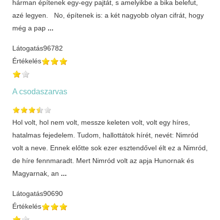
hárman építenek egy-egy pajtát, s amelyikbe a bika belefut,
azé legyen. No, építenek is: a két nagyobb olyan cifrát, hogy
még a pap
...
Látogatás
96782
Értékelés
A csodaszarvas
Hol volt, hol nem volt, messze keleten volt, volt egy híres,
hatalmas fejedelem. Tudom, hallottátok hírét, nevét: Nimród
volt a neve. Ennek előtte sok ezer esztendővel élt ez a Nimród,
de híre fennmaradt. Mert Nimród volt az apja Hunornak és
Magyarnak, an
...
Látogatás
90690
Értékelés