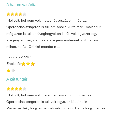
A három vásárfia
Hol volt, hol nem volt, hetedhét országon, még az
Óperenciás-tengeren is túl, ott, ahol a kurta farkú malac túr,
még azon is túl, az üveghegyeken is túl, volt egyszer egy
szegény ember, s annak a szegény embernek volt három
mihaszna fia. Örökké mondta n
...
Látogatás
15983
Értékelés
A két tündér
Hol volt, hol nem volt, hetedhét országon túl, még az
Óperenciás-tengeren is túl, volt egyszer két tündér.
Megegyeztek, hogy elmennek világot látni. Hát, ahogy mentek,