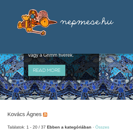
Válogatások a szájhagyomány
útján terjedő elbeszélésekből,
melyeket olyan ismert gyűjtők
állítottak össze, mint Benedek
Elek, Illyés Gyula, Arany László
vagy a Grimm fivérek.
READ MORE
Kovács Ágnes
Találatok: 1 - 20 / 37
Ebben a kategóriában
·
Összes