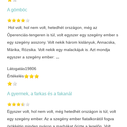
A gömböc
Hol volt, hol nem volt, hetedhét országon, még az
Óperenciás-tengeren is túl, volt egyszer egy szegény ember s
egy szegény asszony. Volt nekik három kislányuk, Annacska,
Márika, Rózsika. Volt nekik egy malackájuk is. Azt mondja
egyszer a szegény ember:
...
Látogatás
19806
Értékelés
A gyermek, a farkas és a fakanál
Egyszer volt, hol nem volt, még hetedhét országon is túl, volt
egy szegény ember. Az a szegény ember fiatalkorától fogva
örökkétig minden nyáron a marhákat őrizte a legelőn. Volt