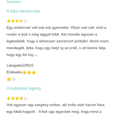
listázása
A bíka menyecske
Egy embernek volt sok-sok gyermeke. Olyan sok volt, mint a
rostán a lyuk s még eggyel több. Azt mondta egyszer a
legkisebbik, hogy ű elmenyen szerencsít próbálni. Amint ment,
mendegélt, látta, hogy egy helyt íg az erdő, s ott benne látja,
hogy egy kis kíg
...
Látogatás
18915
Értékelés
A bolondos legény
Volt egyszer egy szegény ember, aki holta után három fiára
egy bikát hagyott. A fiúk úgy egyeztek meg, hogy mind a