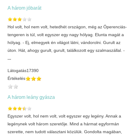
A három jóbarát
Hol volt, hol nem volt, hetedhét országon, még az Óperenciás-
tengeren is túl, volt egyszer egy nagy hólyag. Elunta magát a
hólyag. - Ej, elmegyek én világot látni, vándorolni. Gurult az
úton. Hát, ahogy gurult, gurult, találkozott egy szalmaszállal. -
...
Látogatás
17390
Értékelés
A három leány gyásza
Egyszer volt, hol nem volt, volt egyszer egy legény. Annak a
legénynek volt három szeretője. Mind a hármat egyformán
szerette, nem tudott választani közülük. Gondolta magában,