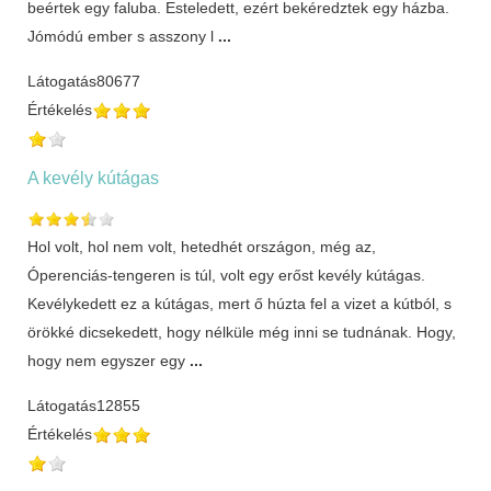
beértek egy faluba. Esteledett, ezért bekéredztek egy házba.
Jómódú ember s asszony l
...
Látogatás
80677
Értékelés
A kevély kútágas
Hol volt, hol nem volt, hetedhét országon, még az,
Óperenciás-tengeren is túl, volt egy erőst kevély kútágas.
Kevélykedett ez a kútágas, mert ő húzta fel a vizet a kútból, s
örökké dicsekedett, hogy nélküle még inni se tudnának. Hogy,
hogy nem egyszer egy
...
Látogatás
12855
Értékelés