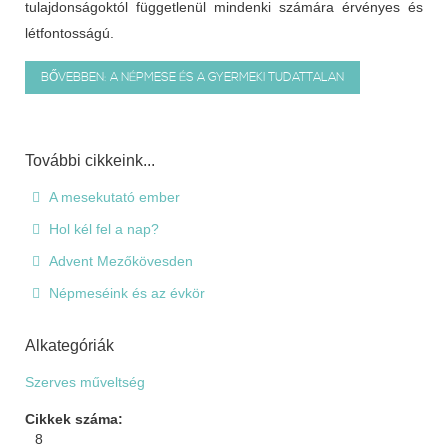
tulajdonságoktól függetlenül mindenki számára érvényes és
létfontosságú.
BŐVEBBEN: A NÉPMESE ÉS A GYERMEKI TUDATTALAN
További cikkeink...
A mesekutató ember
Hol kél fel a nap?
Advent Mezőkövesden
Népmeséink és az évkör
Alkategóriák
Szerves műveltség
Cikkek száma:
8