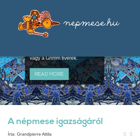
Válogatások a szájhagyomány
útján terjedő elbeszélésekből,
melyeket olyan ismert gyűjtők
állítottak össze, mint Benedek
Elek, Illyés Gyula, Arany László
vagy a Grimm fivérek.
READ MORE
A népmese igazságáról
Írta: Grandpierre Attila