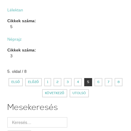
Lélektan
Cikkek száma:
5
Néprajz
Cikkek száma:
3
5. oldal / 8
ELSŐ
ELŐZŐ
1
2
3
4
5
6
7
8
KÖVETKEZŐ
UTOLSÓ
Mesekeresés