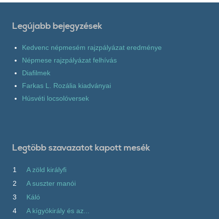
Legújabb bejegyzések
Kedvenc népmesém rajzpályázat eredménye
Népmese rajzpályázat felhívás
Diafilmek
Farkas L. Rozália kiadványai
Húsvéti locsolóversek
Legtöbb szavazatot kapott mesék
1
A zöld királyfi
2
A suszter manói
3
Káló
4
A kígyókirály és az...