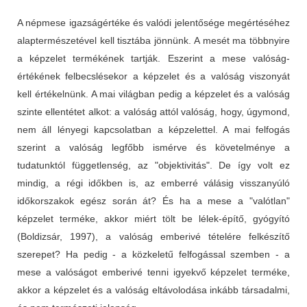
A népmese igazságértéke és valódi jelentősége megértéséhez
alaptermészetével kell tisztába jönnünk. A mesét ma többnyire
a képzelet termékének tartják. Eszerint a mese valóság-
értékének felbecslésekor a képzelet és a valóság viszonyát
kell értékelnünk. A mai világban pedig a képzelet és a valóság
szinte ellentétet alkot: a valóság attól valóság, hogy, úgymond,
nem áll lényegi kapcsolatban a képzelettel. A mai felfogás
szerint a valóság legfőbb ismérve és követelménye a
tudatunktól függetlenség, az "objektivitás". De így volt ez
mindig, a régi időkben is, az emberré válásig visszanyúló
időkorszakok egész során át? És ha a mese a "valótlan"
képzelet terméke, akkor miért tölt be lélek-építő, gyógyító
(Boldizsár, 1997), a valóság emberivé tételére felkészítő
szerepet?
Ha pedig - a közkeletű felfogással szemben - a
mese a valóságot emberivé tenni igyekvő képzelet terméke,
akkor a képzelet és a valóság eltávolodása inkább társadalmi,