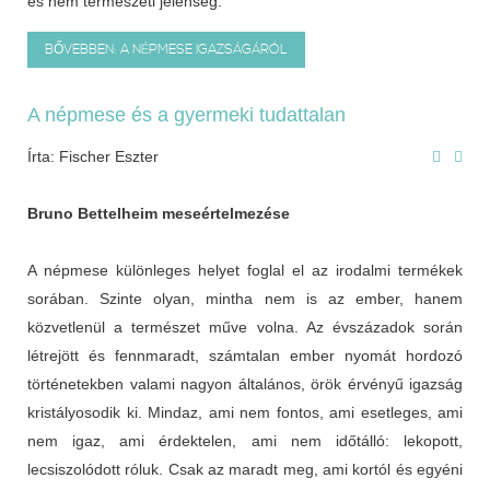
és nem természeti jelenség.
BŐVEBBEN: A NÉPMESE IGAZSÁGÁRÓL
A népmese és a gyermeki tudattalan
Írta: Fischer Eszter
Bruno Bettelheim meseértelmezése
A népmese különleges helyet foglal el az irodalmi termékek
sorában. Szinte olyan, mintha nem is az ember, hanem
közvetlenül a természet műve volna. Az évszázadok során
létrejött és fennmaradt, számtalan ember nyomát hordozó
történetekben valami nagyon általános, örök érvényű igazság
kristályosodik ki. Mindaz, ami nem fontos, ami esetleges, ami
nem igaz, ami érdektelen, ami nem időtálló: lekopott,
lecsiszolódott róluk. Csak az maradt meg, ami kortól és egyéni