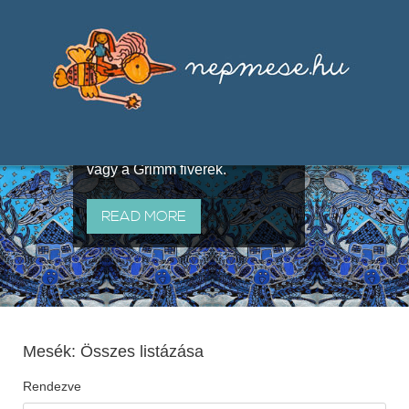
Válogatások a szájhagyomány
útján terjedő elbeszélésekből,
melyeket olyan ismert gyűjtők
állítottak össze, mint Benedek
Elek, Illyés Gyula, Arany László
vagy a Grimm fivérek.
READ MORE
Mesék: Összes listázása
Rendezve