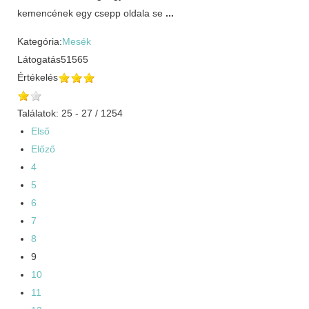
kemencének egy csepp oldala se
...
Kategória:
Mesék
Látogatás
51565
Értékelés
Találatok: 25 - 27 / 1254
Első
Előző
4
5
6
7
8
9
10
11