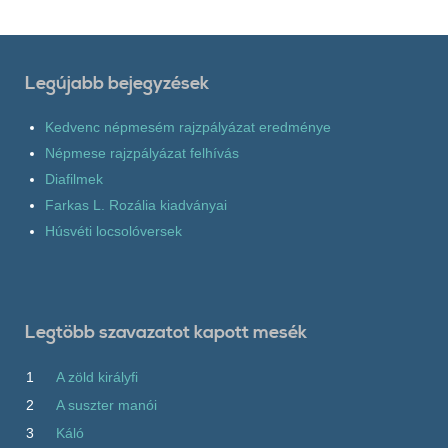
Legújabb bejegyzések
Kedvenc népmesém rajzpályázat eredménye
Népmese rajzpályázat felhívás
Diafilmek
Farkas L. Rozália kiadványai
Húsvéti locsolóversek
Legtöbb szavazatot kapott mesék
1
A zöld királyfi
2
A suszter manói
3
Káló