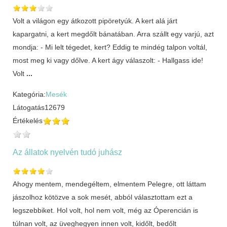
Volt a világon egy átkozott pipöretyúk. A kert alá járt
kapargatni, a kert megdőlt bánatában. Arra szállt egy varjú, azt
mondja: - Mi lelt tégedet, kert? Eddig te mindég talpon voltál,
most meg ki vagy dőlve. A kert ágy válaszolt: - Hallgass ide!
Volt
...
Kategória:
Mesék
Látogatás
12679
Értékelés
Az állatok nyelvén tudó juhász
Ahogy mentem, mendegéltem, elmentem Pelegre, ott láttam
jászolhoz kötözve a sok mesét, abból választottam ezt a
legszebbiket. Hol volt, hol nem volt, még az Óperencián is
túlnan volt, az üveghegyen innen volt, kidőlt, bedőlt