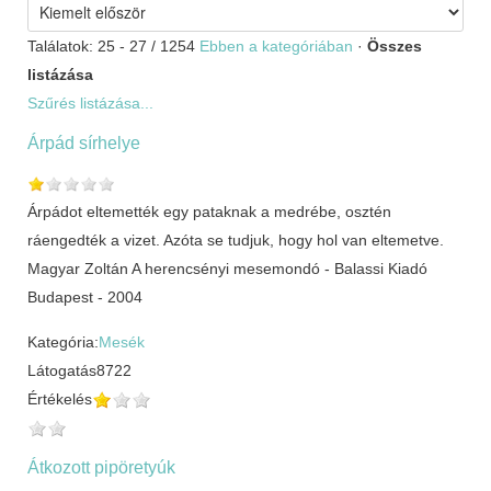
Találatok: 25 - 27 / 1254
Ebben a kategóriában
·
Összes
listázása
Szűrés listázása...
Árpád sírhelye
Árpádot eltemették egy pataknak a medrébe, osztén
ráengedték a vizet. Azóta se tudjuk, hogy hol van eltemetve.
Magyar Zoltán A herencsényi mesemondó - Balassi Kiadó
Budapest - 2004
Kategória:
Mesék
Látogatás
8722
Értékelés
Átkozott pipöretyúk