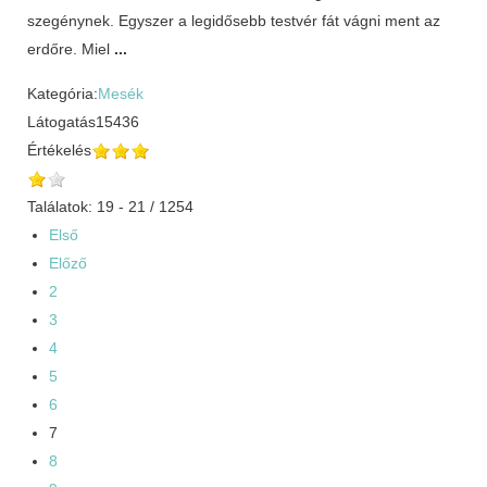
szegénynek. Egyszer a legidősebb testvér fát vágni ment az
erdőre. Miel
...
Kategória:
Mesék
Látogatás
15436
Értékelés
Találatok: 19 - 21 / 1254
Első
Előző
2
3
4
5
6
7
8