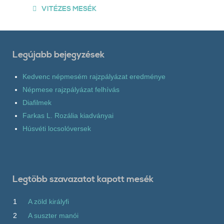
VITÉZES MESÉK
Legújabb bejegyzések
Kedvenc népmesém rajzpályázat eredménye
Népmese rajzpályázat felhívás
Diafilmek
Farkas L. Rozália kiadványai
Húsvéti locsolóversek
Legtöbb szavazatot kapott mesék
1
A zöld királyfi
2
A suszter manói