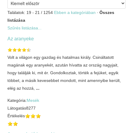
Találatok: 19 - 21 / 1254
Ebben a kategóriában
·
Összes
listázása
Szűrés listázása...
Az aranyeke
Volt a világon egy gazdag és hatalmas király. Csináltatott
magának egy aranyekét, azután hívatta az ország nagyjait,
hogy találják ki, mit ér. Gondolkoztak, törték a fejüket, egyik
többet, a másik kevesebbet mondott, mint amennyibe került,
elég az hozzá,
...
Kategória:
Mesék
Látogatás
8277
Értékelés