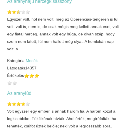
Az aranyhajú hercegkisasszony
Egyszer volt, hol nem volt, még az Óperenciás-tengeren is túl
volt, volt is, nem is, de csak mégis meg kellett annak esni, volt
egy fiatal herceg, annak volt egy húga, de olyan szép, hogy
szem nem látott, fül nem hallott még olyat. A homlokán nap
volt, a
...
Kategória:
Mesék
Látogatás
14357
Értékelés
Az aranylúd
Volt egyszer egy ember, s annak három fia. A három közül a
legkisebbiket Tökfilkónak hívták. Ahol érték, megtréfálták; ha
tehették, csúfot űztek belőle; neki volt a legrosszabb sora,