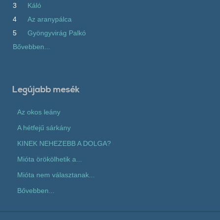
3
Káló
4
Az aranypálca
5
Gyöngyvirág Palkó
Bővebben...
Legújabb mesék
Az okos leány
A hétfejű sárkány
KINEK NEHEZEBB A DOLGA?
Mióta örökölhetik a...
Mióta nem választanak...
Bővebben...