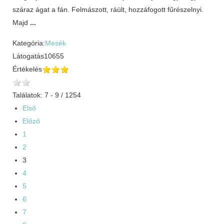
száraz ágat a fán. Felmászott, ráült, hozzáfogott fűrészelnyi.
Majd
...
Kategória:
Mesék
Látogatás
10655
Értékelés
Találatok: 7 - 9 / 1254
Első
Előző
1
2
3
4
5
6
7