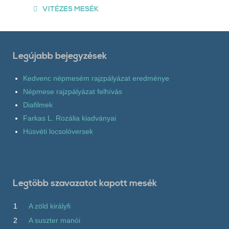
VITÉZES MESÉK
Legújabb bejegyzések
Kedvenc népmesém rajzpályázat eredménye
Népmese rajzpályázat felhívás
Diafilmek
Farkas L. Rozália kiadványai
Húsvéti locsolóversek
Legtöbb szavazatot kapott mesék
1
A zöld királyfi
2
A suszter manói