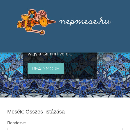
Válogatások a szájhagyomány
útján terjedő elbeszélésekből,
melyeket olyan ismert gyűjtők
állítottak össze, mint Benedek
Elek, Illyés Gyula, Arany László
vagy a Grimm fivérek.
READ MORE
Mesék: Összes listázása
Rendezve