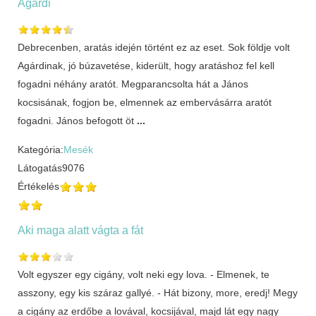
Agárdi
Debrecenben, aratás idején történt ez az eset. Sok földje volt
Agárdinak, jó búzavetése, kiderült, hogy aratáshoz fel kell
fogadni néhány aratót. Megparancsolta hát a János
kocsisának, fogjon be, elmennek az embervásárra aratót
fogadni. János befogott öt
...
Kategória:
Mesék
Látogatás
9076
Értékelés
Aki maga alatt vágta a fát
Volt egyszer egy cigány, volt neki egy lova. - Elmenek, te
asszony, egy kis száraz gallyé. - Hát bizony, more, eredj! Megy
a cigány az erdőbe a lovával, kocsijával, majd lát egy nagy