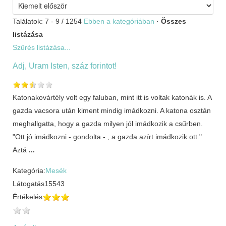
Találatok: 7 - 9 / 1254
Ebben a kategóriában
·
Összes
listázása
Szűrés listázása...
Adj, Uram Isten, száz forintot!
Katonakovártély volt egy faluban, mint itt is voltak katonák is. A
gazda vacsora után kiment mindig imádkozni. A katona osztán
meghallgatta, hogy a gazda milyen jól imádkozik a csűrben.
"Ott jó imádkozni - gondolta - , a gazda azírt imádkozik ott."
Aztá
...
Kategória:
Mesék
Látogatás
15543
Értékelés