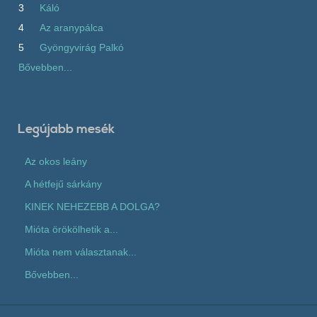
3
Káló
4
Az aranypálca
5
Gyöngyvirág Palkó
Bővebben...
Legújabb mesék
Az okos leány
A hétfejű sárkány
KINEK NEHEZEBB A DOLGA?
Mióta örökölhetik a...
Mióta nem választanak...
Bővebben...