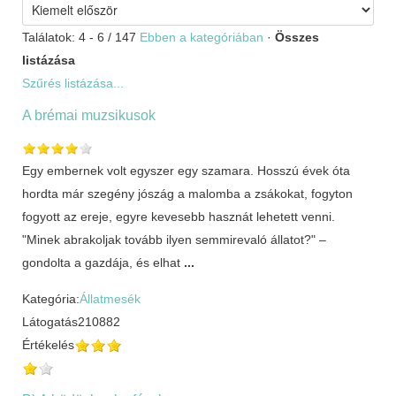
Találatok: 4 - 6 / 147
Ebben a kategóriában
·
Összes
listázása
Szűrés listázása...
A brémai muzsikusok
Egy embernek volt egyszer egy szamara. Hosszú évek óta
hordta már szegény jószág a malomba a zsákokat, fogyton
fogyott az ereje, egyre kevesebb hasznát lehetett venni.
"Minek abrakoljak tovább ilyen semmirevaló állatot?" –
gondolta a gazdája, és elhat
...
Kategória:
Állatmesék
Látogatás
210882
Értékelés