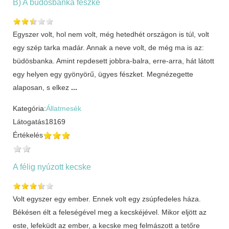
B) A büdösbanka fészke
Egyszer volt, hol nem volt, még hetedhét országon is túl, volt
egy szép tarka madár. Annak a neve volt, de még ma is az:
büdösbanka. Amint repdesett jobbra-balra, erre-arra, hát látott
egy helyen egy gyönyörű, ügyes fészket. Megnézegette
alaposan, s elkez
...
Kategória:
Állatmesék
Látogatás
18169
Értékelés
A félig nyúzott kecske
Volt egyszer egy ember. Ennek volt egy zsúpfedeles háza.
Békésen élt a feleségével meg a kecskéjével. Mikor eljött az
este, lefeküdt az ember, a kecske meg felmászott a tetőre