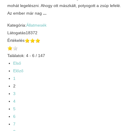
mohát legelészni. Ahogy ott mászkált, potyogott a zsúp lefelé.
Az ember már nag
...
Kategória:
Állatmesék
Látogatás
18372
Értékelés
Találatok: 4 - 6 / 147
Első
Előző
1
2
3
4
5
6
7