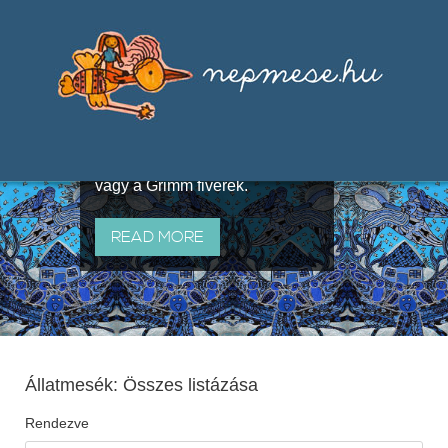
Válogatások a szájhagyomány
útján terjedő elbeszélésekből,
melyeket olyan ismert gyűjtők
állítottak össze, mint Benedek
Elek, Illyés Gyula, Arany László
vagy a Grimm fivérek.
READ MORE
Állatmesék: Összes listázása
Rendezve