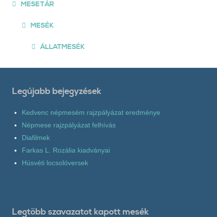
MESETÁR
MESÉK
ÁLLATMESÉK
Legújabb bejegyzések
Kedvenc népmesém rajzpályázat eredménye
Népmese rajzpályázat felhívás
Diafilmek
Farkas L. Rozália kiadványai
Húsvéti locsolóversek
Legtöbb szavazatot kapott mesék