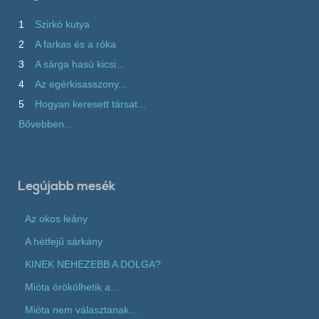
1
Szirkó kutya
2
A farkas és a róka
3
A sárga hasú kicsi...
4
Az egérkisasszony...
5
Hogyan keresett társat...
Bővebben...
Legújabb mesék
Az okos leány
A hétfejű sárkány
KINEK NEHEZEBB A DOLGA?
Mióta örökölhetik a...
Mióta nem választanak...