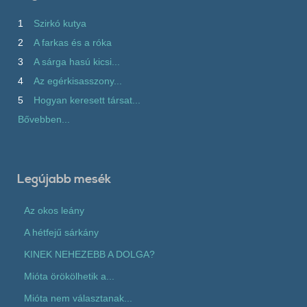
1
Szirkó kutya
2
A farkas és a róka
3
A sárga hasú kicsi...
4
Az egérkisasszony...
5
Hogyan keresett társat...
Bővebben...
Legújabb mesék
Az okos leány
A hétfejű sárkány
KINEK NEHEZEBB A DOLGA?
Mióta örökölhetik a...
Mióta nem választanak...