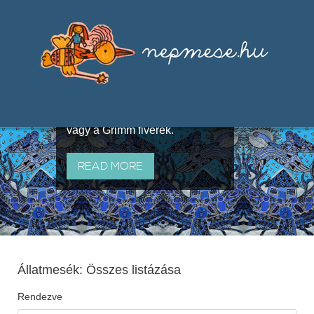
Válogatások a szájhagyomány
útján terjedő elbeszélésekből,
melyeket olyan ismert gyűjtők
állítottak össze, mint Benedek
Elek, Illyés Gyula, Arany László
vagy a Grimm fivérek.
READ MORE
Állatmesék: Összes listázása
Rendezve