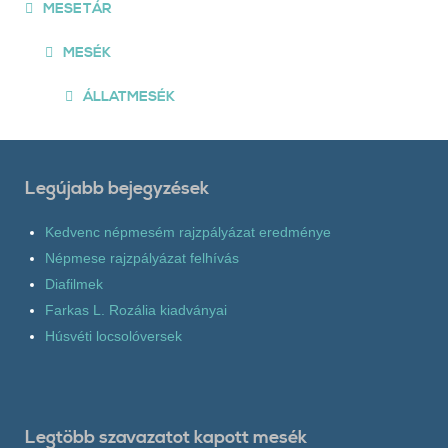
MESETÁR
MESÉK
ÁLLATMESÉK
Legújabb bejegyzések
Kedvenc népmesém rajzpályázat eredménye
Népmese rajzpályázat felhívás
Diafilmek
Farkas L. Rozália kiadványai
Húsvéti locsolóversek
Legtöbb szavazatot kapott mesék