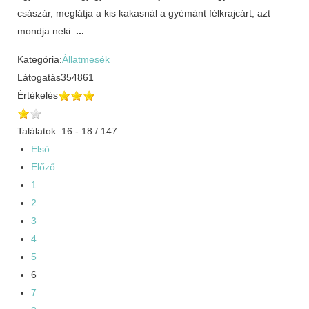
császár, meglátja a kis kakasnál a gyémánt félkrajcárt, azt
mondja neki:
...
Kategória:
Állatmesék
Látogatás
354861
Értékelés
Találatok: 16 - 18 / 147
Első
Előző
1
2
3
4
5
6
7