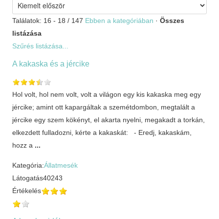
Találatok: 16 - 18 / 147
Ebben a kategóriában
·
Összes
listázása
Szűrés listázása...
A kakaska és a jércike
Hol volt, hol nem volt, volt a világon egy kis kakaska meg egy
jércike; amint ott kapargáltak a szemétdombon, megtalált a
jércike egy szem kökényt, el akarta nyelni, megakadt a torkán,
elkezdett fulladozni, kérte a kakaskát: - Eredj, kakaskám,
hozz a
...
Kategória:
Állatmesék
Látogatás
40243
Értékelés