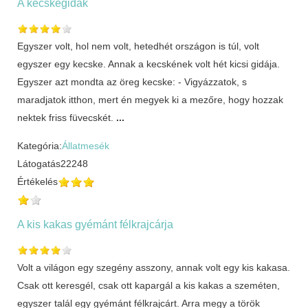
A kecskegidák
Egyszer volt, hol nem volt, hetedhét országon is túl, volt
egyszer egy kecske. Annak a kecskének volt hét kicsi gidája.
Egyszer azt mondta az öreg kecske: - Vigyázzatok, s
maradjatok itthon, mert én megyek ki a mezőre, hogy hozzak
nektek friss füvecskét.
...
Kategória:
Állatmesék
Látogatás
22248
Értékelés
A kis kakas gyémánt félkrajcárja
Volt a világon egy szegény asszony, annak volt egy kis kakasa.
Csak ott keresgél, csak ott kapargál a kis kakas a szeméten,
egyszer talál egy gyémánt félkrajcárt. Arra megy a török