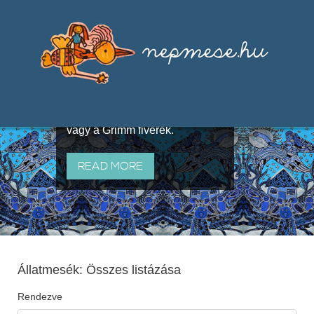
Válogatások a szájhagyomány
útján terjedő elbeszélésekből,
melyeket olyan ismert gyűjtők
állítottak össze, mint Benedek
Elek, Illyés Gyula, Arany László
vagy a Grimm fivérek.
READ MORE
Állatmesék: Összes listázása
Rendezve