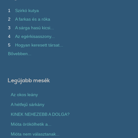
1
Szirkó kutya
2
A farkas és a róka
3
A sárga hasú kicsi...
4
Az egérkisasszony...
5
Hogyan keresett társat...
Bővebben...
Legújabb mesék
Az okos leány
A hétfejű sárkány
KINEK NEHEZEBB A DOLGA?
Mióta örökölhetik a...
Mióta nem választanak...