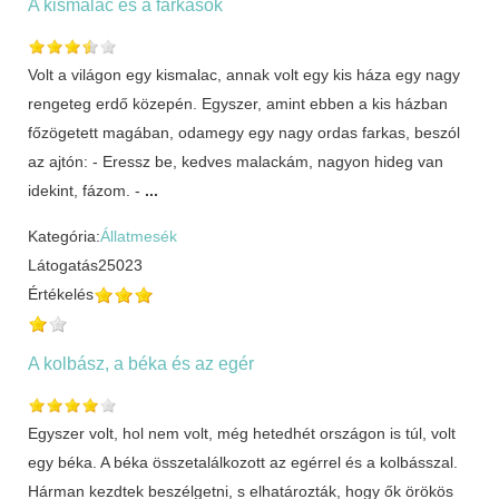
A kismalac és a farkasok
Volt a világon egy kismalac, annak volt egy kis háza egy nagy
rengeteg erdő közepén. Egyszer, amint ebben a kis házban
főzögetett magában, odamegy egy nagy ordas farkas, beszól
az ajtón: - Eressz be, kedves malackám, nagyon hideg van
idekint, fázom. -
...
Kategória:
Állatmesék
Látogatás
25023
Értékelés
A kolbász, a béka és az egér
Egyszer volt, hol nem volt, még hetedhét országon is túl, volt
egy béka. A béka összetalálkozott az egérrel és a kolbásszal.
Hárman kezdtek beszélgetni, s elhatározták, hogy ők örökös