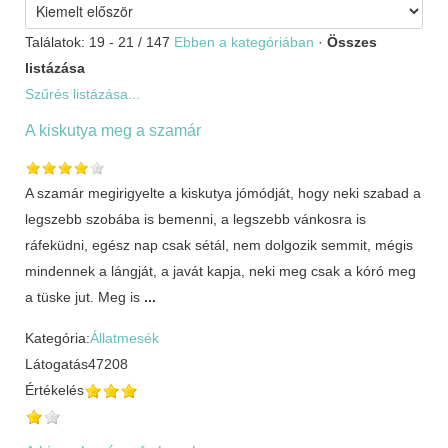
Találatok: 19 - 21 / 147
Ebben a kategóriában
·
Összes
listázása
Szűrés listázása...
A kiskutya meg a szamár
A szamár megirigyelte a kiskutya jómódját, hogy neki szabad a
legszebb szobába is bemenni, a legszebb vánkosra is
ráfeküdni, egész nap csak sétál, nem dolgozik semmit, mégis
mindennek a lángját, a javát kapja, neki meg csak a kóró meg
a tüske jut. Meg is
...
Kategória:
Állatmesék
Látogatás
47208
Értékelés