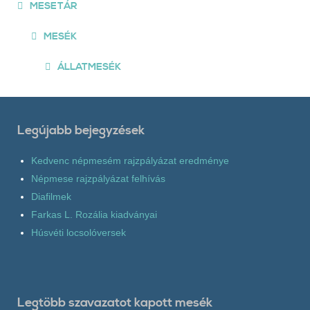
MESETÁR
MESÉK
ÁLLATMESÉK
Legújabb bejegyzések
Kedvenc népmesém rajzpályázat eredménye
Népmese rajzpályázat felhívás
Diafilmek
Farkas L. Rozália kiadványai
Húsvéti locsolóversek
Legtöbb szavazatot kapott mesék