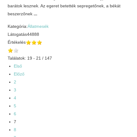
barátok lesznek. Az egeret betették sepregetőnek, a békát
beszerzőnek
...
Kategória:
Állatmesék
Látogatás
44888
Értékelés
Találatok: 19 - 21 / 147
Első
Előző
2
3
4
5
6
7
8