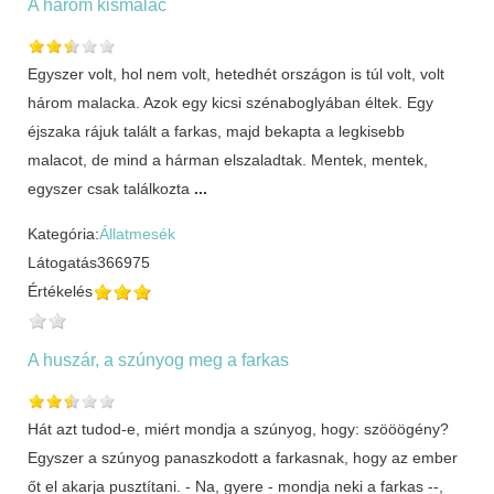
A három kismalac
Egyszer volt, hol nem volt, hetedhét országon is túl volt, volt
három malacka. Azok egy kicsi szénaboglyában éltek. Egy
éjszaka rájuk talált a farkas, majd bekapta a legkisebb
malacot, de mind a hárman elszaladtak. Mentek, mentek,
egyszer csak találkozta
...
Kategória:
Állatmesék
Látogatás
366975
Értékelés
A huszár, a szúnyog meg a farkas
Hát azt tudod-e, miért mondja a szúnyog, hogy: szööögény?
Egyszer a szúnyog panaszkodott a farkasnak, hogy az ember
őt el akarja pusztítani. - Na, gyere - mondja neki a farkas --,