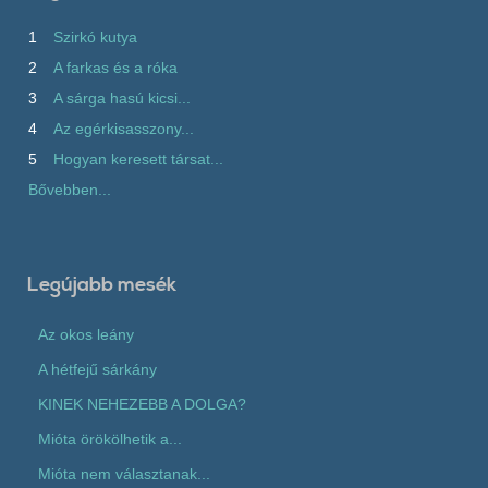
1
Szirkó kutya
2
A farkas és a róka
3
A sárga hasú kicsi...
4
Az egérkisasszony...
5
Hogyan keresett társat...
Bővebben...
Legújabb mesék
Az okos leány
A hétfejű sárkány
KINEK NEHEZEBB A DOLGA?
Mióta örökölhetik a...
Mióta nem választanak...