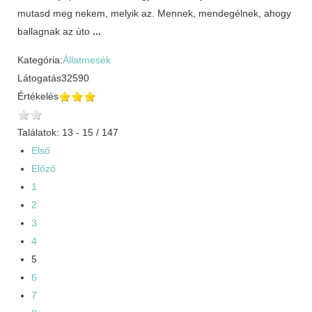
mutasd meg nekem, melyik az. Mennek, mendegélnek, ahogy
ballagnak az úto
...
Kategória:
Állatmesék
Látogatás
32590
Értékelés
Találatok: 13 - 15 / 147
Első
Előző
1
2
3
4
5
6
7