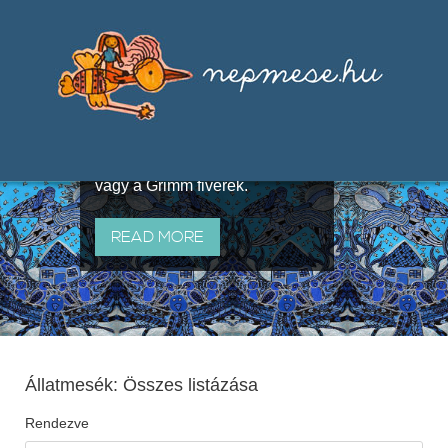
Válogatások a szájhagyomány
útján terjedő elbeszélésekből,
melyeket olyan ismert gyűjtők
állítottak össze, mint Benedek
Elek, Illyés Gyula, Arany László
vagy a Grimm fivérek.
READ MORE
Állatmesék: Összes listázása
Rendezve