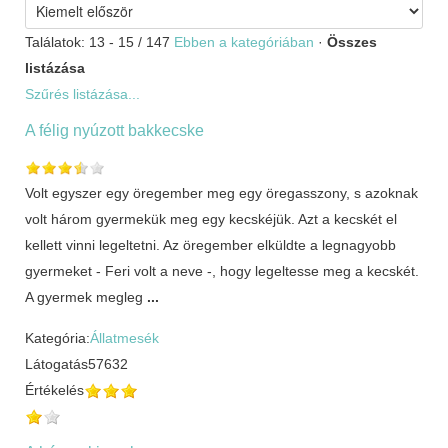
Találatok: 13 - 15 / 147
Ebben a kategóriában
·
Összes
listázása
Szűrés listázása...
A félig nyúzott bakkecske
Volt egyszer egy öregember meg egy öregasszony, s azoknak
volt három gyermekük meg egy kecskéjük. Azt a kecskét el
kellett vinni legeltetni. Az öregember elküldte a legnagyobb
gyermeket - Feri volt a neve -, hogy legeltesse meg a kecskét.
A gyermek megleg
...
Kategória:
Állatmesék
Látogatás
57632
Értékelés