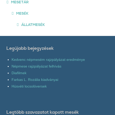
MESETÁR
MESÉK
ÁLLATMESÉK
Legújabb bejegyzések
Kedvenc népmesém rajzpályázat eredménye
Népmese rajzpályázat felhívás
Diafilmek
Farkas L. Rozália kiadványai
Húsvéti locsolóversek
Legtöbb szavazatot kapott mesék