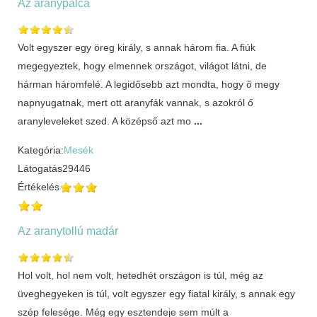
Az aranypálca
Volt egyszer egy öreg király, s annak három fia. A fiúk
megegyeztek, hogy elmennek országot, világot látni, de
hárman háromfelé. A legidősebb azt mondta, hogy ő megy
napnyugatnak, mert ott aranyfák vannak, s azokról ő
aranyleveleket szed. A középső azt mo
...
Kategória:
Mesék
Látogatás
29446
Értékelés
Az aranytollú madár
Hol volt, hol nem volt, hetedhét országon is túl, még az
üveghegyeken is túl, volt egyszer egy fiatal király, s annak egy
szép felesége. Még egy esztendeje sem múlt a