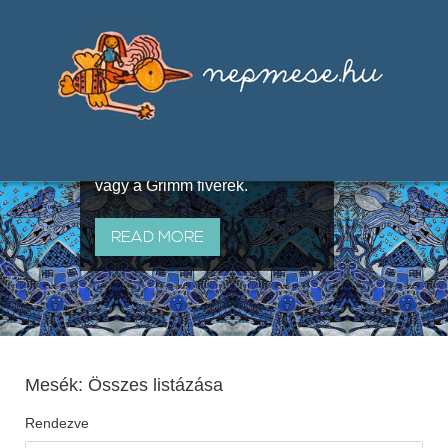
Válogatások a szájhagyomány
útján terjedő elbeszélésekből,
melyeket olyan ismert gyűjtők
állítottak össze, mint Benedek
Elek, Illyés Gyula, Arany László
vagy a Grimm fivérek.
READ MORE
Mesék: Összes listázása
Rendezve