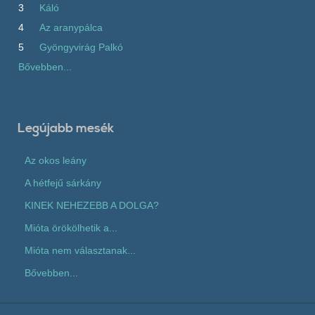
3
Káló
4
Az aranypálca
5
Gyöngyvirág Palkó
Bővebben...
Legújabb mesék
Az okos leány
A hétfejű sárkány
KINEK NEHEZEBB A DOLGA?
Mióta örökölhetik a...
Mióta nem választanak...
Bővebben...