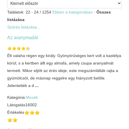
Találatok: 22 - 24 / 1254
Ebben a kategóriában
·
Összes
listázása
Szűrés listázása...
Az aranymadár
Élt valaha régen egy király. Gyönyörűséges kert volt a kastélya
körül, s a kertben állt egy almafa, amely csupa aranyalmát
termett. Mikor eljött az érés ideje, este megszámlálták rajta a
gyümölcsöt, de másnap reggelre egy hiányzott belőle.
Jelentették a d
...
Kategória:
Mesék
Látogatás
16002
Értékelés