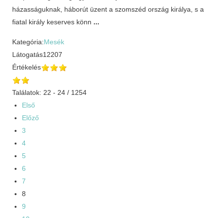
házasságuknak, háborút üzent a szomszéd ország királya, s a
fiatal király keserves könn
...
Kategória:
Mesék
Látogatás
12207
Értékelés
Találatok: 22 - 24 / 1254
Első
Előző
3
4
5
6
7
8
9