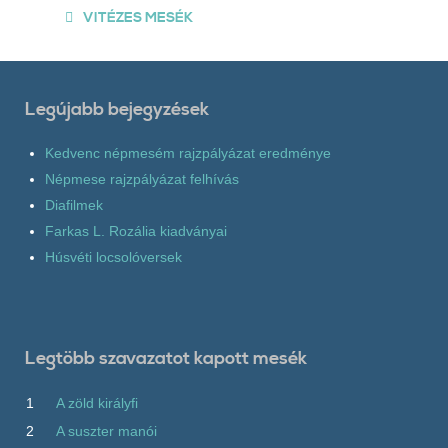
VITÉZES MESÉK
Legújabb bejegyzések
Kedvenc népmesém rajzpályázat eredménye
Népmese rajzpályázat felhívás
Diafilmek
Farkas L. Rozália kiadványai
Húsvéti locsolóversek
Legtöbb szavazatot kapott mesék
1
A zöld királyfi
2
A suszter manói