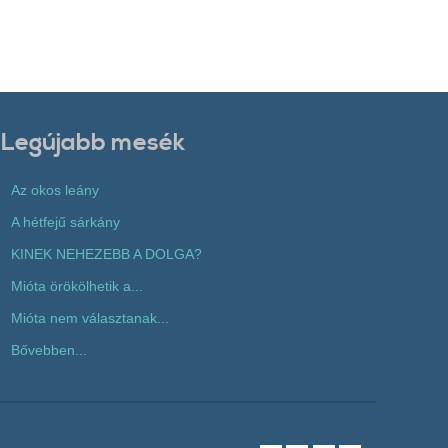
Legújabb mesék
Az okos leány
A hétfejű sárkány
KINEK NEHEZEBB A DOLGA?
Mióta örökölhetik a...
Mióta nem választanak...
Bővebben...