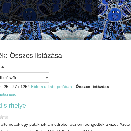
k: Összes listázása
ve
k: 25 - 27 / 1254
Ebben a kategóriában
·
Összes listázása
istázása...
 sírhelye
 eltemették egy pataknak a medrébe, osztén ráengedték a vizet. Azóta