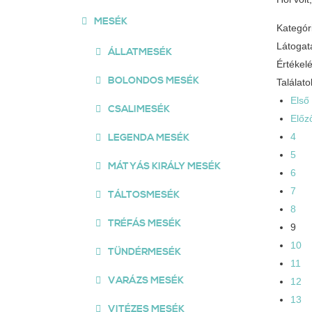
MESÉK
Kategór
Látogat
ÁLLATMESÉK
Értékel
BOLONDOS MESÉK
Találato
Első
CSALIMESÉK
Előz
4
LEGENDA MESÉK
5
MÁTYÁS KIRÁLY MESÉK
6
7
TÁLTOSMESÉK
8
TRÉFÁS MESÉK
9
10
TÜNDÉRMESÉK
11
VARÁZS MESÉK
12
13
VITÉZES MESÉK