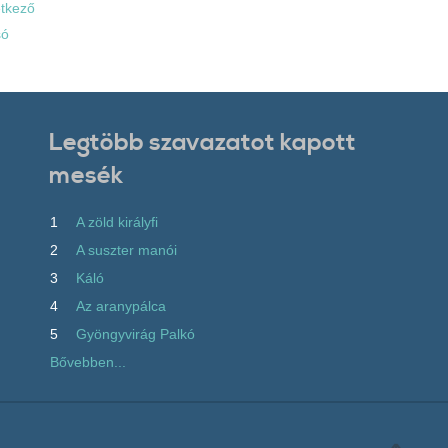
tkező
só
Legtöbb szavazatot kapott
mesék
1
A zöld királyfi
2
A suszter manói
3
Káló
4
Az aranypálca
5
Gyöngyvirág Palkó
Bővebben...