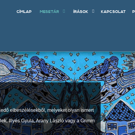
CÍMLAP
MESETÁR
ÍRÁSOK
KAPCSOLAT
P
jedő elbeszélésekből, melyeket olyan ismert
Elek, Illyés Gyula, Arany László vagy a Grimm