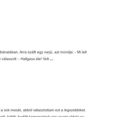
 bánatában. Arra szállt egy varjú, azt mondja: - Mi lelt
 válaszolt: - Hallgass ide! Volt
...
 sok mesét, abból választottam ezt a legszebbiket.
volt, kidőlt, bedőlt kemencének egy csepp oldala se
...