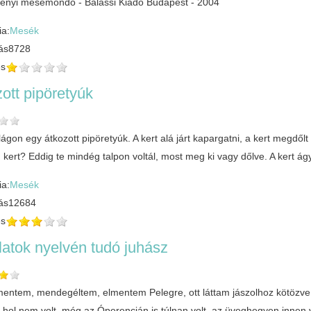
ényi mesemondó - Balassi Kiadó Budapest - 2004
ia:
Mesék
ás
8728
és
ott pipöretyúk
ilágon egy átkozott pipöretyúk. A kert alá járt kapargatni, a kert megdőlt
 kert? Eddig te mindég talpon voltál, most meg ki vagy dőlve. A kert ágy
ia:
Mesék
ás
12684
és
latok nyelvén tudó juhász
entem, mendegéltem, elmentem Pelegre, ott láttam jászolhoz kötözve a
t, hol nem volt, még az Óperencián is túlnan volt, az üveghegyen innen 