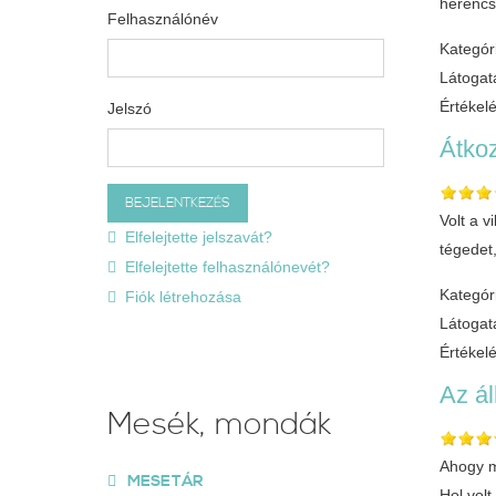
herencs
Felhasználónév
Kategór
Látogat
Értékel
Jelszó
Átkoz
Volt a v
Elfelejtette jelszavát?
tégedet,
Elfelejtette felhasználónevét?
Kategór
Fiók létrehozása
Látogat
Értékel
Az ál
Mesék, mondák
Ahogy m
MESETÁR
Hol vol