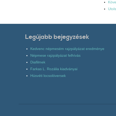
Köve
Utol
Legújabb bejegyzések
Kedvenc népmesém rajzpályázat eredménye
Népmese rajzpályázat felhívás
Diafilmek
Farkas L. Rozália kiadványai
Húsvéti locsolóversek