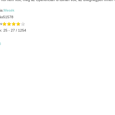
ia:
Mesék
ás
51578
és
k: 25 - 27 / 1254
ő