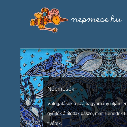
Népmesék
Válogatások a szájhagyomány útján ter
gyűjtők állítottak össze, mint Benedek 
fivérek.