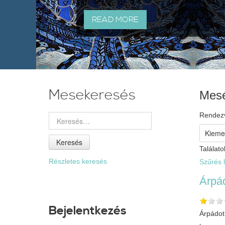
READ MORE
Mesekeresés
Mesé
Rendez
Keresés
Találato
Részletes keresés
Szűrés l
Árpád
Bejelentkezés
Árpádot