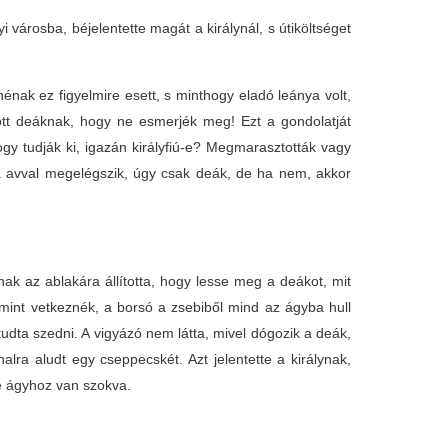
yi városba, béjelentette magát a királynál, s útiköltséget
nénak ez figyelmire esett, s minthogy eladó leánya volt,
zött deáknak, hogy ne esmerjék meg! Ezt a gondolatját
y tudják ki, igazán királyfiú-e? Megmarasztották vagy
a avval megelégszik, úgy csak deák, de ha nem, akkor
ak az ablakára állította, hogy lesse meg a deákot, mit
mint vetkeznék, a borsó a zsebiből mind az ágyba hull
tudta szedni. A vigyázó nem látta, mivel dógozik a deák,
lra aludt egy cseppecskét. Azt jelentette a királynak,
le ágyhoz van szokva.