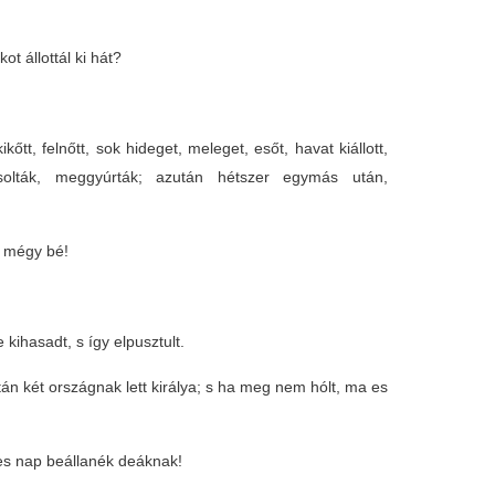
 állottál ki hát?
kőtt, felnőtt, sok hideget, meleget, esőt, havat kiállott,
solták, meggyúrták; azután hétszer egymás után,
m mégy bé!
kihasadt, s így elpusztult.
án két országnak lett királya; s ha meg nem hólt, ma es
es nap beállanék deáknak!