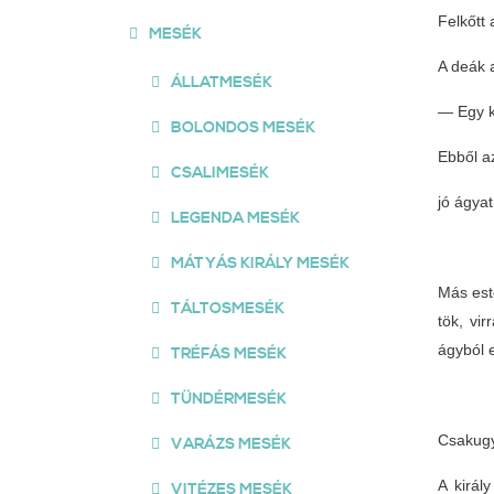
Felkőtt 
MESÉK
A deák 
ÁLLATMESÉK
— Egy k
BOLONDOS MESÉK
Ebből a
CSALIMESÉK
jó ágyat
LEGENDA MESÉK
MÁTYÁS KIRÁLY MESÉK
Más este
TÁLTOSMESÉK
tök, vi
ágyból e
TRÉFÁS MESÉK
TÜNDÉRMESÉK
Csakugya
VARÁZS MESÉK
A királ
VITÉZES MESÉK