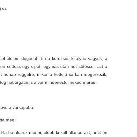
g es
l előlem dógodat! Én a kuruzsos királyné vagyok, a
len süttess egy cipót, egymás után hét sütéssel, azt a
zt hónap reggelre, mikor a hétfejű sárkán megérkezik,
 fog háborgatni, s a vár mindenestől neked marad!
 téve a várkapuba.
otta meg:
a bé akarsz menni, előbb ki kell állanod azt, amit én