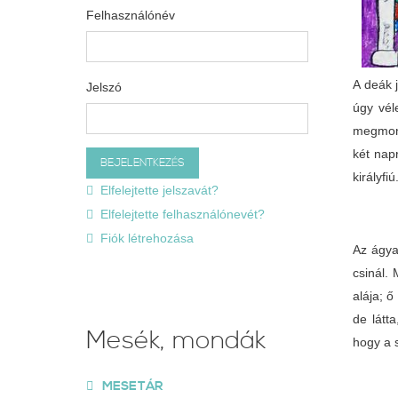
Felhasználónév
A deák j
Jelszó
úgy vél
megmond
két nap
királyfiú
Elfelejtette jelszavát?
Elfelejtette felhasználónevét?
Fiók létrehozása
Az ágya
csinál.
alája; ő
de látt
Mesék, mondák
hogy a s
MESETÁR