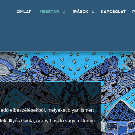
CÍMLAP
MESETÁR
ÍRÁSOK
KAPCSOLAT
P
jedő elbeszélésekből, melyeket olyan ismert
Elek, Illyés Gyula, Arany László vagy a Grimm