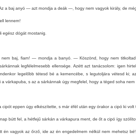
z a baj anyó — azt mondja a deák —, hogy nem vagyok király, de mé
ell lennem!
li egész dógát mostanig.
nem baj, fiam! — mondja a banyó. — Köszönd, hogy nem titkoltad e
 sárkánnak legfélelmesebb ellensége. Azétt azt tanácsolom: igen hirte
indenkor legelőbb tétesd bé a kemencébe, s legutoljára vétesd ki; a
ki a várkapuba, s az a sárkánnak úgy megfelel, hogy a téged soha nem
 cipót eppen úgy elkészítette, s már éfél után egy órakor a cipó ki volt
nap bútt fel, a hétfejű sárkán a várkapura ment, de őt a cipó így szólít
tt én vagyok az őrző, ide az én engedelmem nélkül nem mehetsz bé! H