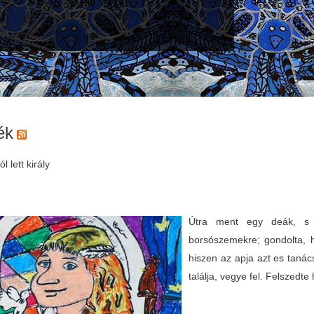
ék
l lett király
Útra ment egy deák, s a
borsószemekre; gondolta, 
hiszen az apja azt es tanács
találja, vegye fel. Felszedte