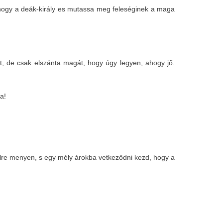
k, hogy a deák-király es mutassa meg feleséginek a maga
t, de csak elszánta magát, hogy úgy legyen, ahogy jő.
ba!
élre menyen, s egy mély árokba vetkeződni kezd, hogy a