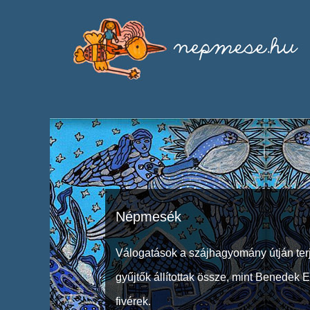
Népmesék
Válogatások a szájhagyomány útján ter
gyűjtők állítottak össze, mint Benedek 
fivérek.