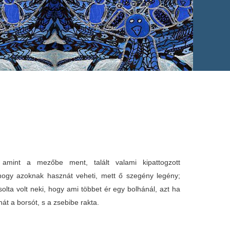
mint a mezőbe ment, talált valami kipattogzott
hogy azoknak hasznát veheti, mett ő szegény legény;
olta volt neki, hogy ami többet ér egy bolhánál, azt ha
 hát a borsót, s a zsebibe rakta.