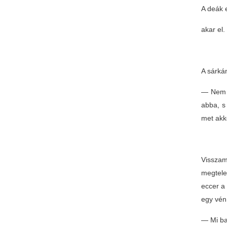
A deák 
akar el.
A sárká
— Nem s
abba, s 
met akk
Visszam
megtele
eccer a 
egy vén 
— Mi ba