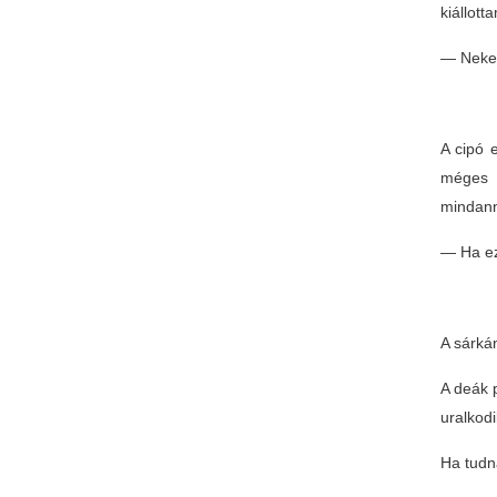
kiállott
— Nekem
A cipó e
méges 
mindann
— Ha ez
A sárkán
A deák 
uralkodi
Ha tudn