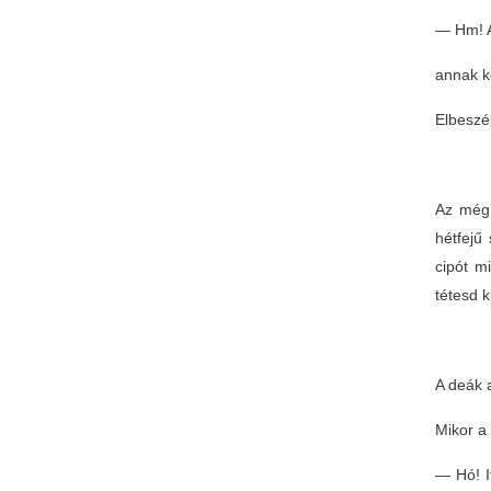
— Hm! A
annak k
Elbeszé
Az még 
hétfejű
cipót m
tétesd 
A deák a
Mikor a 
— Hó! I