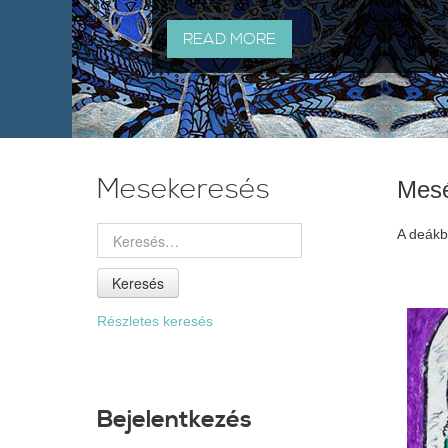
READ MORE
Mesekeresés
Mes
A deákbó
Keresés
Részletes keresés
Bejelentkezés