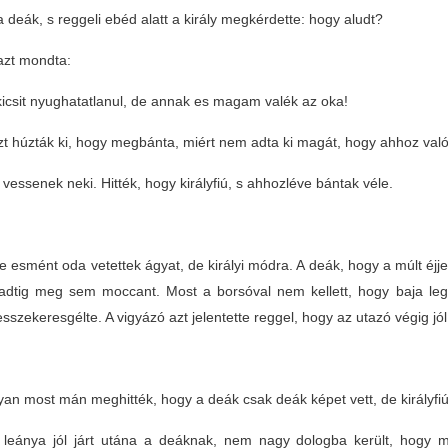
a deák, s reggeli ebéd alatt a király megkérdette: hogy aludt?
azt mondta:
icsit nyughatatlanul, de annak es magam valék az oka!
zt húzták ki, hogy megbánta, miért nem adta ki magát, hogy ahhoz val
 vessenek neki. Hitték, hogy királyfiú, s ahhozléve bántak véle.
 esmént oda vetettek ágyat, de királyi módra. A deák, hogy a múlt éjjel n
rradtig meg sem moccant. Most a borsóval nem kellett, hogy baja leg
sszekeresgélte. A vigyázó azt jelentette reggel, hogy az utazó végig jól
n most mán meghitték, hogy a deák csak deák képet vett, de királyfiú; re
y leánya jól járt utána a deáknak, nem nagy dologba került, hogy m