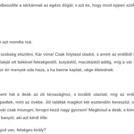
elbeszélte a sárkánnak az egész dógát, s azt es, hogy most eppen szö
n azt mondta reá:
zükség elszökni. Kár vóna! Csak folytasd útadot, s amint az erdőből k
lakjál ott békével feleségestől, kutyástól, macskástól addig, míg a vá
or én menyek oda haza, s ha benne kaplak, vége életednek.
ent hát a deák az úti társasághoz, s tovább utaztak, míg az erd
pedtek, mint az övébe. Jól találták magikot két esztendőn keresztül, 
vár csak mozogni, forogni kezd nagy gyorson! Megbúsul a deák, s kimenye
banyót, aki azt kérdi tőle:
jod van, felséges király?