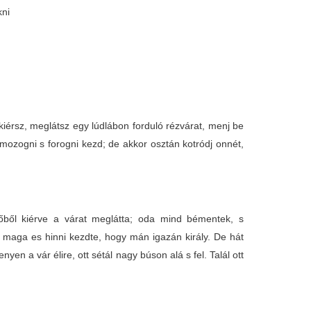
kni
iérsz, meglátsz egy lúdlábon forduló rézvárat, menj be
r mozogni s forogni kezd; de akkor osztán kotródj onnét,
őből kiérve a várat meglátta; oda mind bémentek, s
s maga es hinni kezdte, hogy mán igazán király. De hát
n a vár élire, ott sétál nagy búson alá s fel. Talál ott