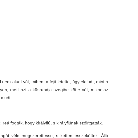
ó
em aludt vót, mihent a fejit letette, úgy elaludt, mint a
yen, mett azt a küsruhája szegibe kötte vót, mikor az
 aludt.
á fogták, hogy királyfiú, s királyfiúnak szólítgatták.
agát véle megszerettesse; s ketten esszekőttek. Álló