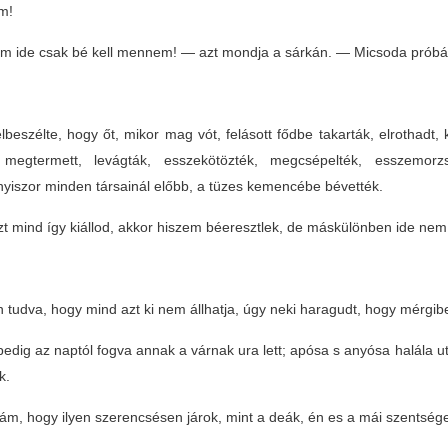
am!
 ide csak bé kell mennem! — azt mondja a sárkán. — Micsoda próbákot
lbeszélte, hogy őt, mikor mag vót, felásott fődbe takarták, elrothadt, ki
megtermett, levágták, esszekötözték, megcsépelték, esszemorz
yiszor minden társainál előbb, a tüzes kemencébe bévették.
t mind így kiállod, akkor hiszem béeresztlek, de máskülönben ide ne
 tudva, hogy mind azt ki nem állhatja, úgy neki haragudt, hogy mérgibe 
pedig az naptól fogva annak a várnak ura lett; apósa s anyósa halála ut
k.
ám, hogy ilyen szerencsésen járok, mint a deák, én es a mái szentség