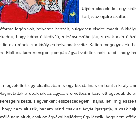
Útjába elestéledett egy királ
kért, s az éjjelre szállást.
óforma legén volt, helyesen beszélt, s ügyesen viselte magát. A király
ekedett, hogy hátha ő királyfiú, s leánynézőbe jött, s csak azét őtö
ta az urának, s a király es helyesnek vette. Ketten megegyeztek, hog
ra. Első écakára nemigen pompás ágyat vetettek neki, azétt, hogy h
.
t megvetették egy oldalházban, s egy bizadalmas emberit a király ann
 Megmutatták a deáknak az ágyat, s ő vetkezni kezd ott egyedül; de a
 keresgélni kezdi, s egyenként esszeszedegetni; hajnal lett, míg essze 
a, hogy nem aluszik, hanem mind csak az ágyát igazgatja, s csak hajna
zálló nem aludt, csak az ágyával bajlódott; úgy látszik, hogy nem affé