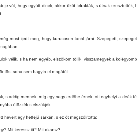
deje vót, hogy együtt élnek; akkor őköt felrakták, s útnak eresztetté
t.
még most ijedt meg, hogy kurucoson tanál járni. Szepegett, szepeget
magában:
ulok vélik, s ha nem egyéb, elszököm töllik, visszamegyek a kolégyom
öntöst soha sem hagyta el magától.
tak, s addig mennek, míg egy nagy erdőbe érnek; ott egyhelyt a deák f
nyába őtözzék s elszökjék.
t hevert egy hétfejű sárkán, s ez őt megszólította:
y? Mit keressz itt? Mit akarsz?