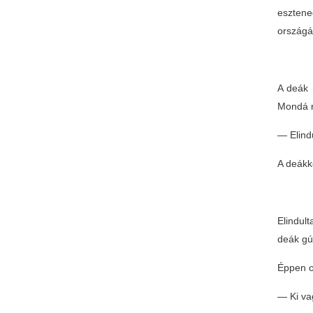
esztene
országá
A deák 
Mondá 
— Elind
A deákk
Elindul
deák gú
Éppen ot
— Ki vag