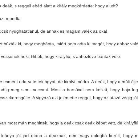
a deák, s reggeli ebéd alatt a király megkérdette: hogy aludt?
azt mondta:
icsit nyughatatlanul, de annak es magam valék az oka!
zt húzták ki, hogy megbánta, miért nem adta ki magát, hogy ahhoz val
 vessenek neki. Hitték, hogy királyfiú, s ahhozléve bántak véle.
 esmént oda vetettek ágyat, de királyi módra. A deák, hogy a múlt éjjel n
rradtig meg sem moccant. Most a borsóval nem kellett, hogy baja leg
sszekeresgélte. A vigyázó azt jelentette reggel, hogy az utazó végig jól
n most mán meghitték, hogy a deák csak deák képet vett, de királyfiú; re
y leánya jól járt utána a deáknak, nem nagy dologba került, hogy m