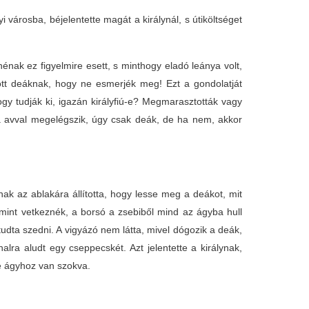
yi városba, béjelentette magát a királynál, s útiköltséget
nénak ez figyelmire esett, s minthogy eladó leánya volt,
zött deáknak, hogy ne esmerjék meg! Ezt a gondolatját
y tudják ki, igazán királyfiú-e? Megmarasztották vagy
a avval megelégszik, úgy csak deák, de ha nem, akkor
ak az ablakára állította, hogy lesse meg a deákot, mit
mint vetkeznék, a borsó a zsebiből mind az ágyba hull
tudta szedni. A vigyázó nem látta, mivel dógozik a deák,
lra aludt egy cseppecskét. Azt jelentette a királynak,
le ágyhoz van szokva.