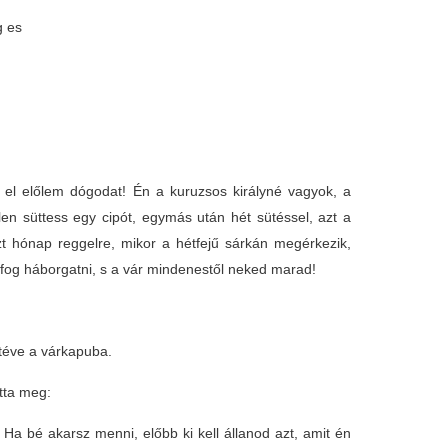
g es
l előlem dógodat! Én a kuruzsos királyné vagyok, a
len süttess egy cipót, egymás után hét sütéssel, azt a
zt hónap reggelre, mikor a hétfejű sárkán megérkezik,
 fog háborgatni, s a vár mindenestől neked marad!
 téve a várkapuba.
otta meg:
a bé akarsz menni, előbb ki kell állanod azt, amit én