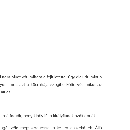
ó
em aludt vót, mihent a fejit letette, úgy elaludt, mint a
yen, mett azt a küsruhája szegibe kötte vót, mikor az
 aludt.
á fogták, hogy királyfiú, s királyfiúnak szólítgatták.
agát véle megszerettesse; s ketten esszekőttek. Álló