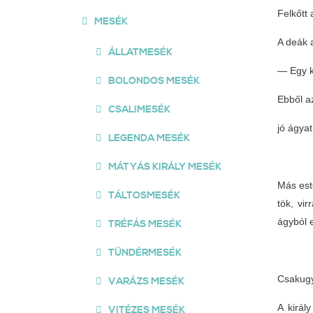
Felkőtt 
MESÉK
A deák 
ÁLLATMESÉK
— Egy k
BOLONDOS MESÉK
Ebből a
CSALIMESÉK
jó ágyat
LEGENDA MESÉK
MÁTYÁS KIRÁLY MESÉK
Más este
TÁLTOSMESÉK
tök, vi
ágyból e
TRÉFÁS MESÉK
TÜNDÉRMESÉK
Csakugya
VARÁZS MESÉK
A királ
VITÉZES MESÉK