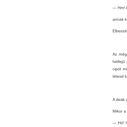
— Hm! A
annak k
Elbeszé
Az még 
hétfejű
cipót m
tétesd 
A deák a
Mikor a 
— Hó! I