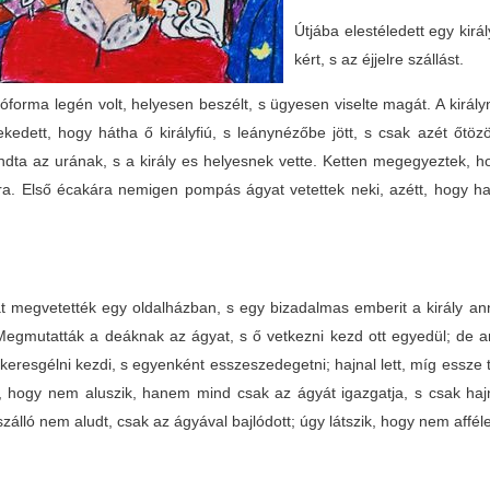
Útjába elestéledett egy királ
kért, s az éjjelre szállást.
óforma legén volt, helyesen beszélt, s ügyesen viselte magát. A király
ekedett, hogy hátha ő királyfiú, s leánynézőbe jött, s csak azét őtö
ta az urának, s a király es helyesnek vette. Ketten megegyeztek, hog
ra. Első écakára nemigen pompás ágyat vetettek neki, azétt, hogy h
.
t megvetették egy oldalházban, s egy bizadalmas emberit a király ann
 Megmutatták a deáknak az ágyat, s ő vetkezni kezd ott egyedül; de a
 keresgélni kezdi, s egyenként esszeszedegetni; hajnal lett, míg essze 
a, hogy nem aluszik, hanem mind csak az ágyát igazgatja, s csak hajna
zálló nem aludt, csak az ágyával bajlódott; úgy látszik, hogy nem affé