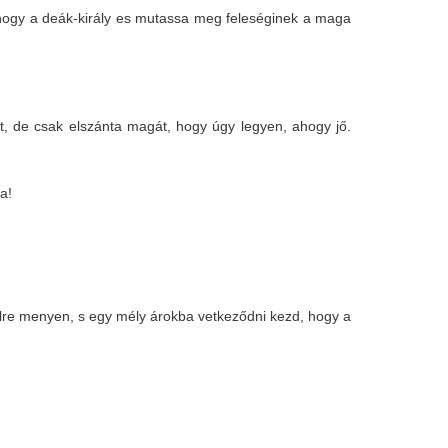
k, hogy a deák-király es mutassa meg feleséginek a maga
t, de csak elszánta magát, hogy úgy legyen, ahogy jő.
ba!
élre menyen, s egy mély árokba vetkeződni kezd, hogy a