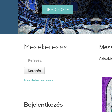
READ MORE
Mesekeresés
Mes
A deákbó
Keresés
Részletes keresés
Bejelentkezés