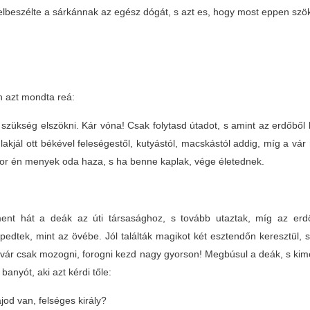
elbeszélte a sárkánnak az egész dógát, s azt es, hogy most eppen szö
n azt mondta reá:
zükség elszökni. Kár vóna! Csak folytasd útadot, s amint az erdőből k
lakjál ott békével feleségestől, kutyástól, macskástól addig, míg a vá
or én menyek oda haza, s ha benne kaplak, vége életednek.
ent hát a deák az úti társasághoz, s tovább utaztak, míg az erd
pedtek, mint az övébe. Jól találták magikot két esztendőn keresztül, 
vár csak mozogni, forogni kezd nagy gyorson! Megbúsul a deák, s kimenye
banyót, aki azt kérdi tőle:
jod van, felséges király?