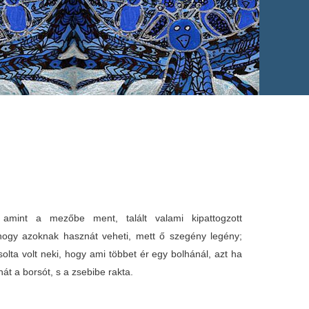
mint a mezőbe ment, talált valami kipattogzott
hogy azoknak hasznát veheti, mett ő szegény legény;
olta volt neki, hogy ami többet ér egy bolhánál, azt ha
 hát a borsót, s a zsebibe rakta.