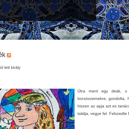
ék
l lett király
Útra ment egy deák, s a
borsószemekre; gondolta, 
hiszen az apja azt es tanács
találja, vegye fel. Felszedte