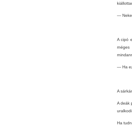
kiállott
— Nekem
A cipó e
méges 
mindann
— Ha ez
A sárkán
A deák 
uralkodi
Ha tudn