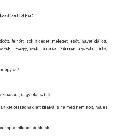
 állottál ki hát?
kőtt, felnőtt, sok hideget, meleget, esőt, havat kiállott,
solták, meggyúrták; azután hétszer egymás után,
m mégy bé!
kihasadt, s így elpusztult.
án két országnak lett királya; s ha meg nem hólt, ma es
es nap beállanék deáknak!