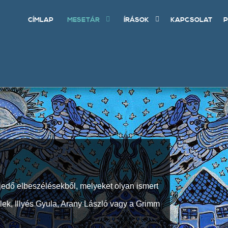
CÍMLAP
MESETÁR
ÍRÁSOK
KAPCSOLAT
P
jedő elbeszélésekből, melyeket olyan ismert
Elek, Illyés Gyula, Arany László vagy a Grimm