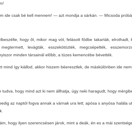
am!
 ide csak bé kell mennem! — azt mondja a sárkán. — Micsoda próbákot
lbeszélte, hogy őt, mikor mag vót, felásott fődbe takarták, elrothadt, ki
megtermett, levágták, esszekötözték, megcsépelték, esszemorz
yiszor minden társainál előbb, a tüzes kemencébe bévették.
t mind így kiállod, akkor hiszem béeresztlek, de máskülönben ide ne
 tudva, hogy mind azt ki nem állhatja, úgy neki haragudt, hogy mérgibe 
pedig az naptól fogva annak a várnak ura lett; apósa s anyósa halála ut
k.
ám, hogy ilyen szerencsésen járok, mint a deák, én es a mái szentség