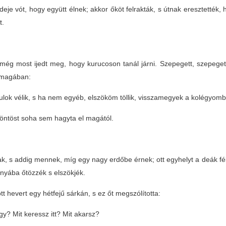
deje vót, hogy együtt élnek; akkor őköt felrakták, s útnak eresztetté
t.
még most ijedt meg, hogy kurucoson tanál járni. Szepegett, szepeget
magában:
ulok vélik, s ha nem egyéb, elszököm töllik, visszamegyek a kolégyom
öntöst soha sem hagyta el magától.
tak, s addig mennek, míg egy nagy erdőbe érnek; ott egyhelyt a deák f
nyába őtözzék s elszökjék.
t hevert egy hétfejű sárkán, s ez őt megszólította:
y? Mit keressz itt? Mit akarsz?