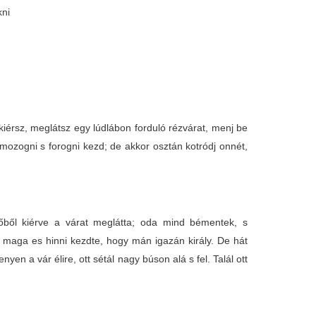
kni
iérsz, meglátsz egy lúdlábon forduló rézvárat, menj be
r mozogni s forogni kezd; de akkor osztán kotródj onnét,
őből kiérve a várat meglátta; oda mind bémentek, s
s maga es hinni kezdte, hogy mán igazán király. De hát
n a vár élire, ott sétál nagy búson alá s fel. Talál ott