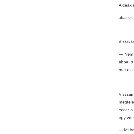
A deák 
akar el.
A sárká
— Nem s
abba, s 
met akk
Visszam
megtele
eccer a 
egy vén 
— Mi ba