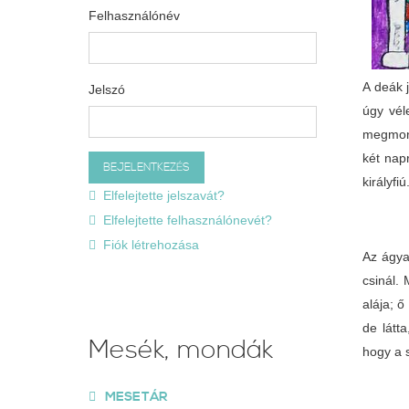
Felhasználónév
A deák j
Jelszó
úgy vél
megmond
két nap
királyfiú
Elfelejtette jelszavát?
Elfelejtette felhasználónevét?
Fiók létrehozása
Az ágya
csinál.
alája; ő
de látt
Mesék, mondák
hogy a s
MESETÁR