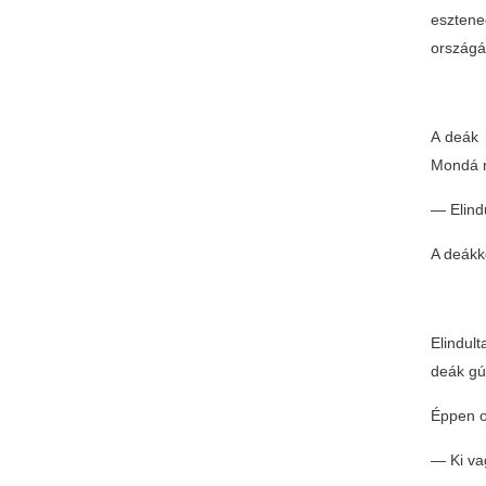
esztene
országá
A deák 
Mondá 
— Elind
A deákk
Elindul
deák gú
Éppen ot
— Ki vag