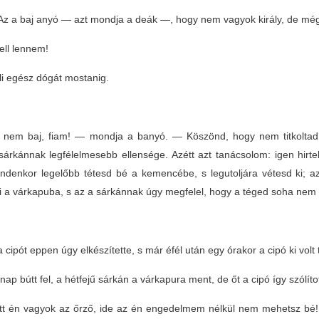
z a baj anyó — azt mondja a deák —, hogy nem vagyok király, de mé
ell lennem!
li egész dógát mostanig.
nem baj, fiam! — mondja a banyó. — Köszönd, hogy nem titkoltad e
 sárkánnak legfélelmesebb ellensége. Azétt azt tanácsolom: igen hirte
indenkor legelőbb tétesd bé a kemencébe, s legutoljára vétesd ki; a
ki a várkapuba, s az a sárkánnak úgy megfelel, hogy a téged soha nem
 cipót eppen úgy elkészítette, s már éfél után egy órakor a cipó ki volt
nap bútt fel, a hétfejű sárkán a várkapura ment, de őt a cipó így szólít
tt én vagyok az őrző, ide az én engedelmem nélkül nem mehetsz bé! H