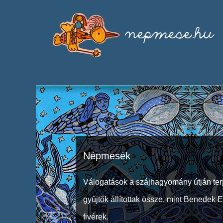
Népmesék
Válogatások a szájhagyomány útján ter
gyűjtők állítottak össze, mint Benedek 
fivérek.