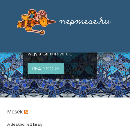
Válogatások a szájhagyomány
útján terjedő elbeszélésekből,
melyeket olyan ismert gyűjtők
állítottak össze, mint Benedek
Elek, Illyés Gyula, Arany László
vagy a Grimm fivérek.
READ MORE
Mesék
A deákból lett király