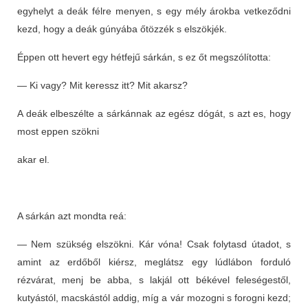
egyhelyt a deák félre menyen, s egy mély árokba vetkeződni
kezd, hogy a deák gúnyába őtözzék s elszökjék.
Éppen ott hevert egy hétfejű sárkán, s ez őt megszólította:
— Ki vagy? Mit keressz itt? Mit akarsz?
A deák elbeszélte a sárkánnak az egész dógát, s azt es, hogy
most eppen szökni
akar el.
A sárkán azt mondta reá:
— Nem szükség elszökni. Kár vóna! Csak folytasd útadot, s
amint az erdőből kiérsz, meglátsz egy lúdlábon forduló
rézvárat, menj be abba, s lakjál ott békével feleségestől,
kutyástól, macskástól addig, míg a vár mozogni s forogni kezd;