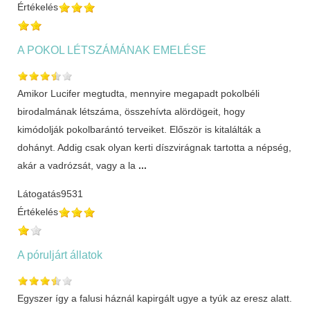
Értékelés
A POKOL LÉTSZÁMÁNAK EMELÉSE
Amikor Lucifer megtudta, mennyire megapadt pokolbéli
birodalmának létszáma, összehívta alördögeit, hogy
kimódolják pokolbarántó terveiket. Először is kitalálták a
dohányt. Addig csak olyan kerti díszvirágnak tartotta a népség,
akár a vadrózsát, vagy a la
...
Látogatás
9531
Értékelés
A póruljárt állatok
Egyszer így a falusi háznál kapirgált ugye a tyúk az eresz alatt.