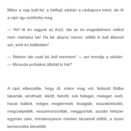
Mikor a nap bútt fel, a hétfejű sárkán a várkapura ment, de őt
a cipó így szólította meg:
— Hó! Itt én vagyok az őrző, ide az én engedelmem nélkül
nem mehetsz bé! Ha bé akarsz menni, előbb ki kell állanod
azt, amit én kiállottam!
— Nekem ide csak bé kell mennem! — azt mondja a sárkán.
— Micsoda próbákot állottál ki hát?
A cipó elbeszélte, hogy őt, mikor mag vót, felásott fődbe
takarták, elrothadt, kikőtt, felnőtt, sok hideget, meleget, esőt,
havat kiállott, méges megtermett, levágták, esszekötözték,
megcsépelték, esszemorzsolták, meggyúrták; azután hétszer
egymás után, mindannyiszor minden társainál előbb, a tüzes
kemencébe bévették.