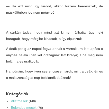
— Ha ezt mind így kiállod, akkor hiszem béeresztlek, de
máskülönben ide nem mégy bé!
A sárkán tudva, hogy mind azt ki nem állhatja, úgy neki
haragudt, hogy mérgibe kihasadt, s így elpusztult.
A deák pedig az naptól fogva annak a várnak ura lett; apósa s
anyósa halála után két országnak lett királya; s ha meg nem
hólt, ma es uralkodik.
Ha tudnám, hogy ilyen szerencsésen járok, mint a deák, én es
a mái szentséges nap beállanék deáknak!
Kategóriák
Állatmesék
(148)
Bolondos mesék
(76)