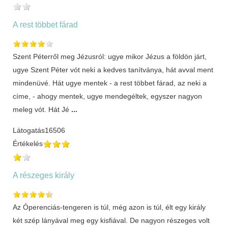
A rest többet fárad
Szent Péterről meg Jézusról: ugye mikor Jézus a földön járt,
ugye Szent Péter vót neki a kedves tanítványa, hát avval ment
mindenüvé. Hát ugye mentek - a rest többet fárad, az neki a
címe, - ahogy mentek, ugye mendegéltek, egyszer nagyon
meleg vót. Hát Jé
...
Látogatás
16506
Értékelés
A részeges király
Az Óperenciás-tengeren is túl, még azon is túl, élt egy király
két szép lányával meg egy kisfiával. De nagyon részeges volt