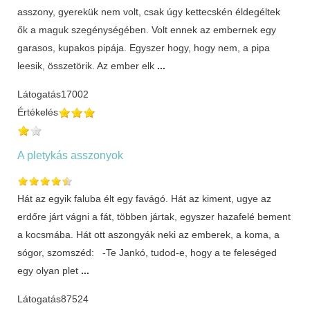
asszony, gyerekük nem volt, csak úgy kettecskén éldegéltek
ők a maguk szegénységében. Volt ennek az embernek egy
garasos, kupakos pipája. Egyszer hogy, hogy nem, a pipa
leesik, összetörik. Az ember elk
...
Látogatás
17002
Értékelés
A pletykás asszonyok
Hát az egyik faluba élt egy favágó. Hát az kiment, ugye az
erdőre járt vágni a fát, többen jártak, egyszer hazafelé bement
a kocsmába. Hát ott aszongyák neki az emberek, a koma, a
sógor, szomszéd: -Te Jankó, tudod-e, hogy a te feleséged
egy olyan plet
...
Látogatás
87524