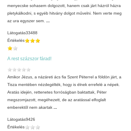
menyecske sohasem dolgozott, hanem csak járt házról házra
pletykálkodni, s egyéb hitvány dolgot művelni. Nem verte meg
az ura egyszer sem.
...
Látogatás
33488
Értékelés
A rest százszor fárad!
Amikor Jézus, a názáreti ács fia Szent Péterrel a földön járt, a
Tisza mentében nézdegélték, hogy is élnek errefelé a népek.
Aratás idején, rettenetes forróságban baktattak, Péter
megszomjazott, megéhezett, de az aratással elfoglalt
emberektől nem akartak
...
Látogatás
9426
Értékelés