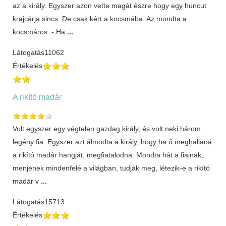
az a király. Egyszer azon vette magát észre hogy egy huncut
krajcárja sincs. De csak kért a kocsmába. Az mondta a
kocsmáros: - Ha
...
Látogatás
11062
Értékelés
A rikító madár
Volt egyszer egy végtelen gazdag király, és volt neki három
legény fia. Egyszer azt álmodta a király, hogy ha ő meghallaná
a rikító madár hangját, megfiatalodna. Mondta hát a fiainak,
menjenek mindenfelé a világban, tudják meg, létezik-e a rikító
madár v
...
Látogatás
15713
Értékelés