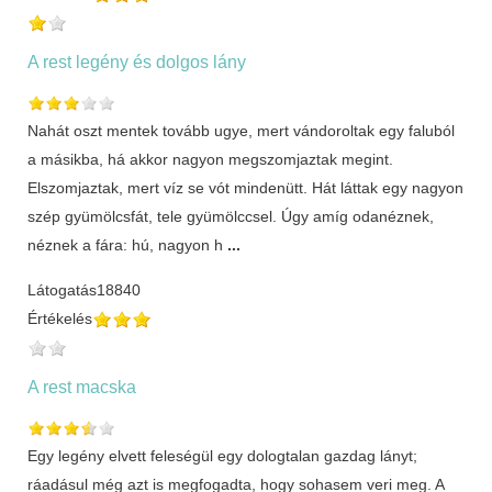
A rest legény és dolgos lány
Nahát oszt mentek tovább ugye, mert vándoroltak egy faluból
a másikba, há akkor nagyon megszomjaztak megint.
Elszomjaztak, mert víz se vót mindenütt. Hát láttak egy nagyon
szép gyümölcsfát, tele gyümölccsel. Úgy amíg odanéznek,
néznek a fára: hú, nagyon h
...
Látogatás
18840
Értékelés
A rest macska
Egy legény elvett feleségül egy dologtalan gazdag lányt;
ráadásul még azt is megfogadta, hogy sohasem veri meg. A