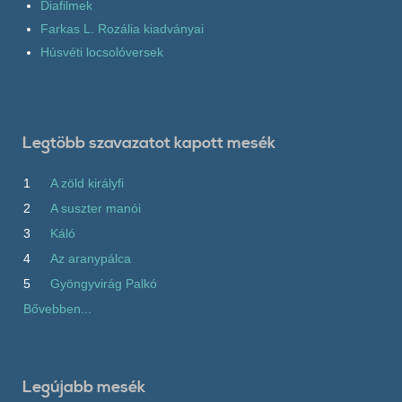
Diafilmek
Farkas L. Rozália kiadványai
Húsvéti locsolóversek
Legtöbb szavazatot kapott mesék
1
A zöld királyfi
2
A suszter manói
3
Káló
4
Az aranypálca
5
Gyöngyvirág Palkó
Bővebben...
Legújabb mesék