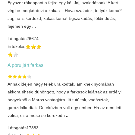
Egyszer rákoppant a fejire egy kő. Jaj, szaladásnak! A kert
végibe megkérdezi a kakas: - Hova szaladsz, te tyúk koma? -
Jaj, ne is kérdezd, kakas koma! Égszakadás, földindulás,
fejemen egy
...
Látogatás
26674
Értékelés
A póruljárt farkas
Annak idején nagy telek uralkodtak, amiknek nyomában
akkora éhség dühöngött, hogy a farkasok lejártak az erdélyi
hegyekből a Maros vastagjára. Itt tutúltak, vadásztak,
garázdálkodtak. De eközben volt egy ember. Ha az nem lett
volna, ez a mese se kerekedn
...
Látogatás
17883