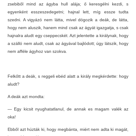
zsebiből mind az ágyba hull alája; ő keresgélni kezdi, s
egyenként esszeszedegetni; hajnal lett, míg essze tudta
szedni. A vigyázó nem látta, mivel dógozik a deák, de látta,
hogy nem aluszik, hanem mind csak az ágyát igazgatja, s csak
hajnalra aludt egy cseppecskét. Azt jelentette a királynak, hogy
a szálló nem aludt, csak az ágyával bajlódott; úgy látszik, hogy
nem afféle ágyhoz van szokva.
Felkőtt a deák, s reggeli ebéd alatt a király megkérdette: hogy
aludt?
A deák azt mondta:
— Egy kicsit nyughatatlanul, de annak es magam valék az
oka!
Ebből azt húzták ki, hogy megbánta, miért nem adta ki magát,