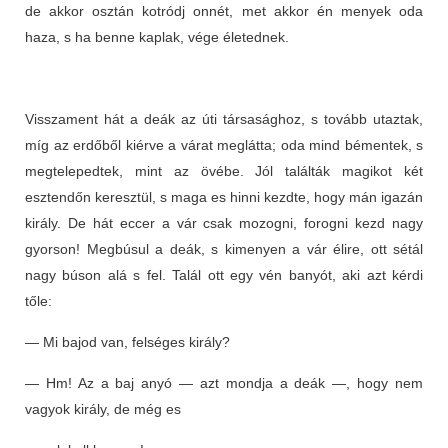
de akkor osztán kotródj onnét, met akkor én menyek oda
haza, s ha benne kaplak, vége életednek.
Visszament hát a deák az úti társasághoz, s tovább utaztak,
míg az erdőből kiérve a várat meglátta; oda mind bémentek, s
megtelepedtek, mint az övébe. Jól találták magikot két
esztendőn keresztül, s maga es hinni kezdte, hogy mán igazán
király. De hát eccer a vár csak mozogni, forogni kezd nagy
gyorson! Megbúsul a deák, s kimenyen a vár élire, ott sétál
nagy búson alá s fel. Talál ott egy vén banyót, aki azt kérdi
tőle:
— Mi bajod van, felséges király?
— Hm! Az a baj anyó — azt mondja a deák —, hogy nem
vagyok király, de még es