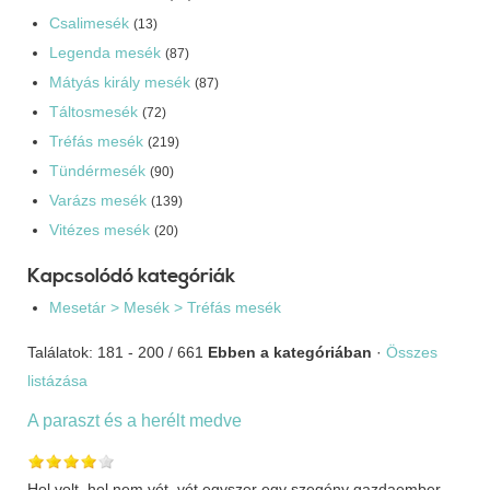
Csalimesék
(13)
Legenda mesék
(87)
Mátyás király mesék
(87)
Táltosmesék
(72)
Tréfás mesék
(219)
Tündérmesék
(90)
Varázs mesék
(139)
Vitézes mesék
(20)
Kapcsolódó kategóriák
Mesetár > Mesék > Tréfás mesék
Találatok: 181 - 200 / 661
Ebben a kategóriában
·
Összes
listázása
A paraszt és a herélt medve
Hol volt, hol nem vót, vót egyszer egy szegény gazdaember.