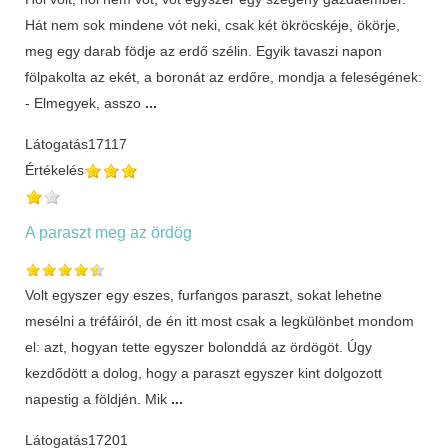
Hát nem sok mindene vót neki, csak két ökröcskéje, ökörje,
meg egy darab födje az erdő szélin. Egyik tavaszi napon
fölpakolta az ekét, a boronát az erdőre, mondja a feleségének:
- Elmegyek, asszo
...
Látogatás
17117
Értékelés
A paraszt meg az ördög
Volt egyszer egy eszes, furfangos paraszt, sokat lehetne
mesélni a tréfáiról, de én itt most csak a legkülönbet mondom
el: azt, hogyan tette egyszer bolonddá az ördögöt. Úgy
kezdődött a dolog, hogy a paraszt egyszer kint dolgozott
napestig a földjén. Mik
...
Látogatás
17201