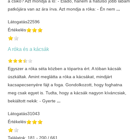
a csikó? Azt mondja a ló: - Eladó, hanem a hátulsó jobb lábam
patkójára van az ára írva. Azt mondja a róka: - Én nem
...
Látogatás
22596
Értékelés
A róka és a kácsák
Egyszer a róka séta közben a tópartra ért. A tóban kácsák
úszkáltak. Amint meglátta a róka a kácsákat, mindjárt
kacsapecsenyére fájt a foga. Gondolkozott, hogy foghatna
meg csak egyet is. Tudta, hogy a kácsák nagyon kíváncsiak,
bekiáltott nekik: - Gyerte
...
Látogatás
31043
Értékelés
Találatok: 181 - 200 / 661