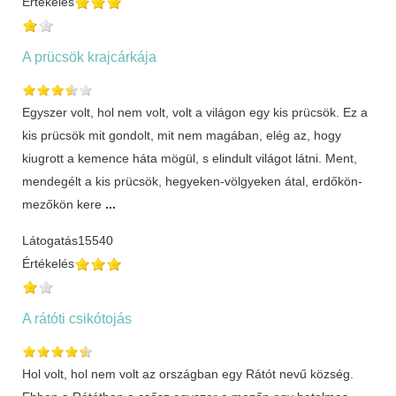
Értékelés
A prücsök krajcárkája
Egyszer volt, hol nem volt, volt a világon egy kis prücsök. Ez a
kis prücsök mit gondolt, mit nem magában, elég az, hogy
kiugrott a kemence háta mögül, s elindult világot látni. Ment,
mendegélt a kis prücsök, hegyeken-völgyeken átal, erdőkön-
mezőkön kere
...
Látogatás
15540
Értékelés
A rátóti csikótojás
Hol volt, hol nem volt az országban egy Rátót nevű község.