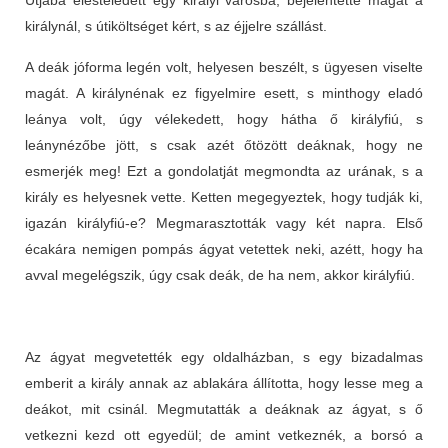
királynál, s útiköltséget kért, s az éjjelre szállást.
A deák jóforma legén volt, helyesen beszélt, s ügyesen viselte
magát. A királynénak ez figyelmire esett, s minthogy eladó
leánya volt, úgy vélekedett, hogy hátha ő királyfiú, s
leánynézőbe jött, s csak azét őtözött deáknak, hogy ne
esmerjék meg! Ezt a gondolatját megmondta az urának, s a
király es helyesnek vette. Ketten megegyeztek, hogy tudják ki,
igazán királyfiú-e? Megmarasztották vagy két napra. Első
écakára nemigen pompás ágyat vetettek neki, azétt, hogy ha
avval megelégszik, úgy csak deák, de ha nem, akkor királyfiú.
Az ágyat megvetették egy oldalházban, s egy bizadalmas
emberit a király annak az ablakára állította, hogy lesse meg a
deákot, mit csinál. Megmutatták a deáknak az ágyat, s ő
vetkezni kezd ott egyedül; de amint vetkeznék, a borsó a