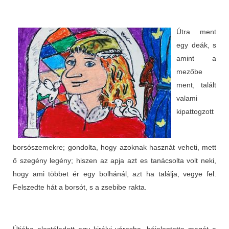
Útra ment
egy deák, s
amint a
mezőbe
ment, talált
valami
kipattogzott
borsószemekre; gondolta, hogy azoknak hasznát veheti, mett
ő szegény legény; hiszen az apja azt es tanácsolta volt neki,
hogy ami többet ér egy bolhánál, azt ha találja, vegye fel.
Felszedte hát a borsót, s a zsebibe rakta.
Útjába elestéledett egy királyi városba, béjelentette magát a