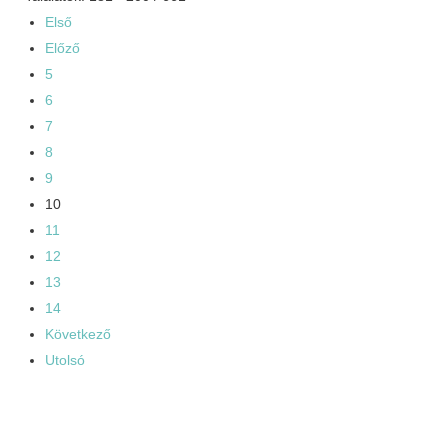
Első
Előző
5
6
7
8
9
10
11
12
13
14
Következő
Utolsó