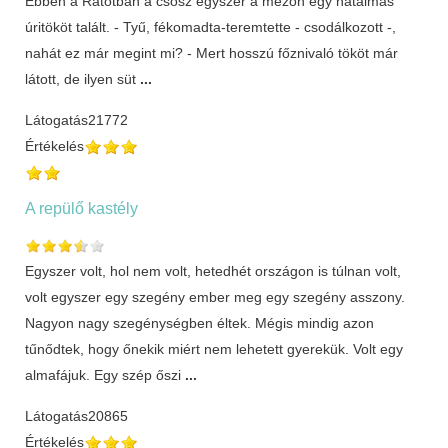
Ebben a Rátótban a csősz egyszer a mezőn egy hatalmas
úritököt talált. - Tyű, fékomadta-teremtette - csodálkozott -,
nahát ez már megint mi? - Mert hosszú főznivaló tököt már
látott, de ilyen süt
...
Látogatás
21772
Értékelés
A repülő kastély
Egyszer volt, hol nem volt, hetedhét országon is túlnan volt,
volt egyszer egy szegény ember meg egy szegény asszony.
Nagyon nagy szegénységben éltek. Mégis mindig azon
tűnődtek, hogy őnekik miért nem lehetett gyerekük. Volt egy
almafájuk. Egy szép őszi
...
Látogatás
20865
Értékelés