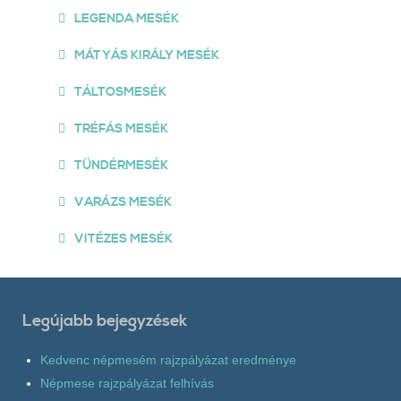
LEGENDA MESÉK
MÁTYÁS KIRÁLY MESÉK
TÁLTOSMESÉK
TRÉFÁS MESÉK
TÜNDÉRMESÉK
VARÁZS MESÉK
VITÉZES MESÉK
Legújabb bejegyzések
Kedvenc népmesém rajzpályázat eredménye
Népmese rajzpályázat felhívás