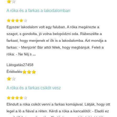
A róka és a farkas a lakodalomban
Egyszer lakodalom volt egy faluban. A róka megérezte a
szagot, s gondolta, jó volna belopódzni oda. Rábeszélte a
farkast, hogy menjenek el ők is a lakodalomba. Azt mondja a
farkas: - Menjünk! Bár attól félek, hogy megbánjuk. Feleli a
róka: - Ne félj s
...
Látogatás
27458
Értékelés
A róka és a farkas csikót vesz
Elindult a róka csikót venni a farkas komájával. Látják, hogy ott
legel a ló a fiával a réten. Kérdi a róka a kancalótól: - Eladó ez