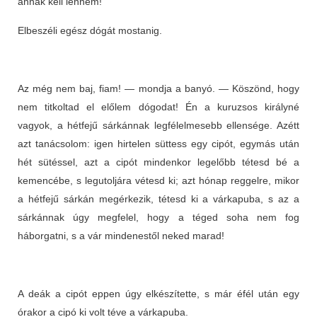
annak kell lennem!
Elbeszéli egész dógát mostanig.
Az még nem baj, fiam! — mondja a banyó. — Köszönd, hogy
nem titkoltad el előlem dógodat! Én a kuruzsos királyné
vagyok, a hétfejű sárkánnak legfélelmesebb ellensége. Azétt
azt tanácsolom: igen hirtelen süttess egy cipót, egymás után
hét sütéssel, azt a cipót mindenkor legelőbb tétesd bé a
kemencébe, s legutoljára vétesd ki; azt hónap reggelre, mikor
a hétfejű sárkán megérkezik, tétesd ki a várkapuba, s az a
sárkánnak úgy megfelel, hogy a téged soha nem fog
háborgatni, s a vár mindenestől neked marad!
A deák a cipót eppen úgy elkészítette, s már éfél után egy
órakor a cipó ki volt téve a várkapuba.