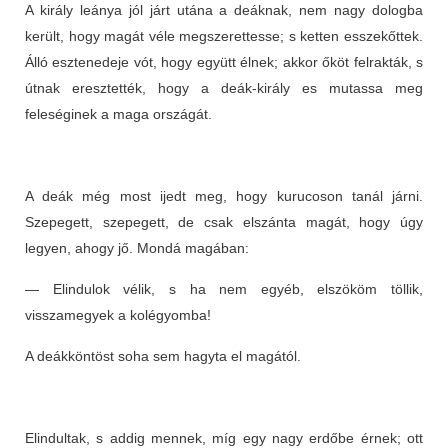
A király leánya jól járt utána a deáknak, nem nagy dologba
került, hogy magát véle megszerettesse; s ketten esszekőttek.
Álló esztenedeje vót, hogy együtt élnek; akkor őköt felrakták, s
útnak eresztették, hogy a deák-király es mutassa meg
feleséginek a maga országát.
A deák még most ijedt meg, hogy kurucoson tanál járni.
Szepegett, szepegett, de csak elszánta magát, hogy úgy
legyen, ahogy jő. Mondá magában:
— Elindulok vélik, s ha nem egyéb, elszököm töllik,
visszamegyek a kolégyomba!
A deákköntöst soha sem hagyta el magától.
Elindultak, s addig mennek, míg egy nagy erdőbe érnek; ott