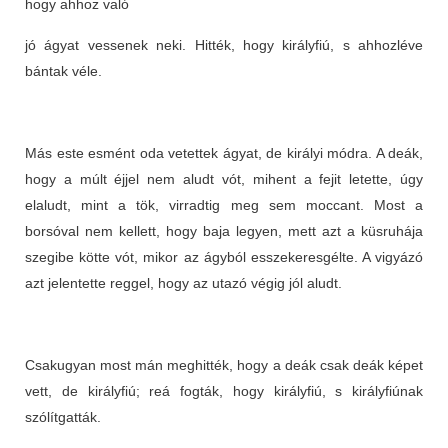
hogy ahhoz való
jó ágyat vessenek neki. Hitték, hogy királyfiú, s ahhozléve
bántak véle.
Más este esmént oda vetettek ágyat, de királyi módra. A deák,
hogy a múlt éjjel nem aludt vót, mihent a fejit letette, úgy
elaludt, mint a tök, virradtig meg sem moccant. Most a
borsóval nem kellett, hogy baja legyen, mett azt a küsruhája
szegibe kötte vót, mikor az ágyból esszekeresgélte. A vigyázó
azt jelentette reggel, hogy az utazó végig jól aludt.
Csakugyan most mán meghitték, hogy a deák csak deák képet
vett, de királyfiú; reá fogták, hogy királyfiú, s királyfiúnak
szólítgatták.