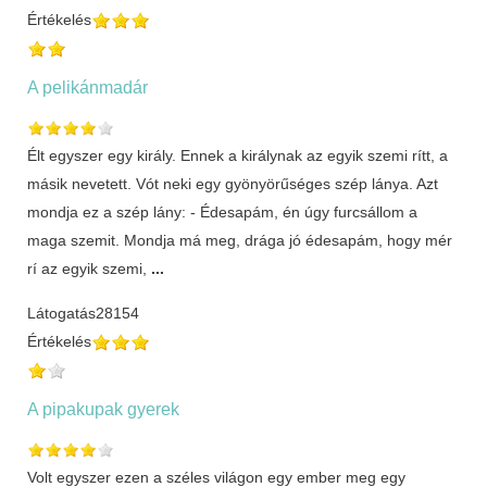
Értékelés
A pelikánmadár
Élt egyszer egy király. Ennek a királynak az egyik szemi rítt, a
másik nevetett. Vót neki egy gyönyörűséges szép lánya. Azt
mondja ez a szép lány: - Édesapám, én úgy furcsállom a
maga szemit. Mondja má meg, drága jó édesapám, hogy mér
rí az egyik szemi,
...
Látogatás
28154
Értékelés
A pipakupak gyerek
Volt egyszer ezen a széles világon egy ember meg egy