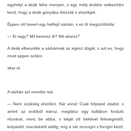
egyhelyt a deák félre menyen, s egy mély árokba vetkeződni
kezd, hogy a deák gúnyába őtözzék s elszökjék.
Éppen ott hevert egy hétfejű sárkán, s ez őt megszólította:
— Ki vagy? Mit keressz itt? Mit akarsz?
A deák elbeszélte a sárkánnak az egész dógát, s azt es, hogy
most eppen szökni
akar el.
A sárkán azt mondta reá:
— Nem szükség elszökni. Kár vóna! Csak folytasd útadot, s
amint az erdőből kiérsz, meglátsz egy lúdlábon forduló
rézvárat, menj be abba, s lakjál ott békével feleségestől,
kutyástól, macskástól addig, míg a vár mozogni s forogni kezd;