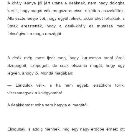
A király leánya jól járt utána a deáknak, nem nagy dologba
került, hogy magát véle megszerettesse; s ketten esszekőttek.
Álló esztenedeje vót, hogy együtt élnek; akkor őköt felrakták, s
útnak eresztették, hogy a deák-király es mutassa meg
feleséginek a maga országát.
A deák még most ijedt meg, hogy kurucoson tanál járni.
Szepegett, szepegett, de csak elszánta magát, hogy úgy
legyen, ahogy jő. Mondá magában:
— Elindulok vélik, s ha nem egyéb, elszököm töllik,
visszamegyek a kolégyomba!
A deákköntöst soha sem hagyta el magától.
Elindultak, s addig mennek, míg egy nagy erdőbe érnek; ott