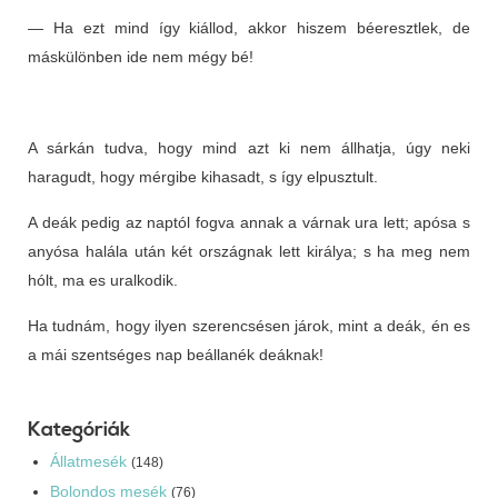
— Ha ezt mind így kiállod, akkor hiszem béeresztlek, de
máskülönben ide nem mégy bé!
A sárkán tudva, hogy mind azt ki nem állhatja, úgy neki
haragudt, hogy mérgibe kihasadt, s így elpusztult.
A deák pedig az naptól fogva annak a várnak ura lett; apósa s
anyósa halála után két országnak lett királya; s ha meg nem
hólt, ma es uralkodik.
Ha tudnám, hogy ilyen szerencsésen járok, mint a deák, én es
a mái szentséges nap beállanék deáknak!
Kategóriák
Állatmesék
(148)
Bolondos mesék
(76)