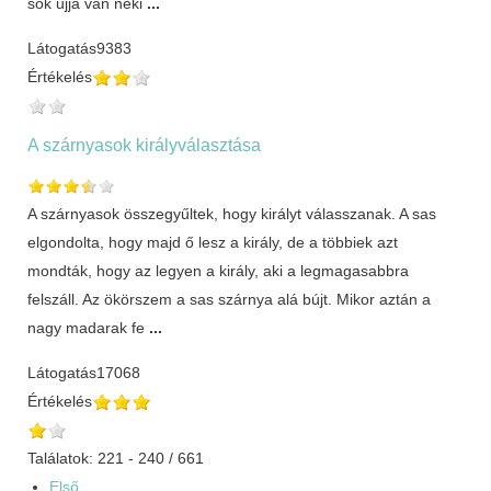
sok ujja van neki
...
Látogatás
9383
Értékelés
A szárnyasok királyválasztása
A szárnyasok összegyűltek, hogy királyt válasszanak. A sas
elgondolta, hogy majd ő lesz a király, de a többiek azt
mondták, hogy az legyen a király, aki a legmagasabbra
felszáll. Az ökörszem a sas szárnya alá bújt. Mikor aztán a
nagy madarak fe
...
Látogatás
17068
Értékelés
Találatok: 221 - 240 / 661
Első