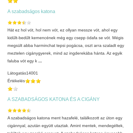
A szabadságos katona
Hát ez hol vót, hol nem vót, ez ollyan messze vót, ahol egy
kidűlt-bedűlt kemencének még egy csepp ódafa se vót. Mégis
megsült abba harminchat tepsi pogácsa, oszt arra szaladt egy
meztelen cigánygyerek, mind az ingderekába hánta. Az egyik
faluba vót egy k
...
Látogatás
14001
Értékelés
A SZABADSÁGOS KATONA ÉS A CIGÁNY
A szabadságos katona ment hazafelé, találkozott az úton egy
cigánnyal, azután együtt utaztak. Amint mentek, mendegéltek,