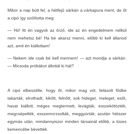
Mikor a nap bútt fel, a hétfejű sárkán a várkapura ment, de őt
a cipó így szólította meg:
— Hó! Itt én vagyok az őrző, ide az én engedelmem nélkül
nem mehetsz bé! Ha bé akarsz menni, előbb ki kell állanod
azt, amit én kiállottam!
— Nekem ide csak bé kell mennem! — azt mondja a sárkán.
— Micsoda próbákot állottál ki hát?
A cipó elbeszélte, hogy őt, mikor mag vót, felásott fődbe
takarták, elrothadt, kikőtt, felnőtt, sok hideget, meleget, esőt,
havat kiállott, méges megtermett, levágták, esszekötözték,
megcsépelték, esszemorzsolták, meggyúrták; azután hétszer
egymás után, mindannyiszor minden társainál előbb, a tüzes
kemencébe bévették.