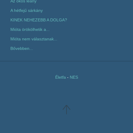
Az okos leány
A hétfejű sárkány
KINEK NEHEZEBB A DOLGA?
Mióta örökölhetik a...
Mióta nem választanak...
Bővebben...
Életfa
-
NES