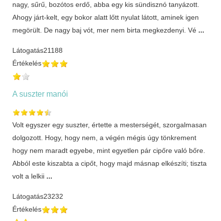
nagy, sűrű, bozótos erdő, abba egy kis sündisznó tanyázott.
Ahogy járt-kelt, egy bokor alatt lőtt nyulat látott, aminek igen
megörült. De nagy baj vót, mer nem birta megkezdenyi. Vé
...
Látogatás
21188
Értékelés
A suszter manói
Volt egyszer egy suszter, értette a mesterségét, szorgalmasan
dolgozott. Hogy, hogy nem, a végén mégis úgy tönkrement
hogy nem maradt egyebe, mint egyetlen pár cipőre való bőre.
Abból este kiszabta a cipőt, hogy majd másnap elkészíti; tiszta
volt a lelkii
...
Látogatás
23232
Értékelés