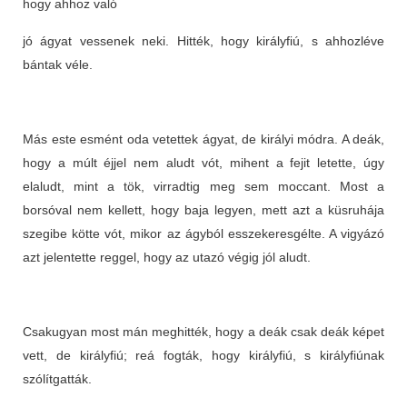
hogy ahhoz való
jó ágyat vessenek neki. Hitték, hogy királyfiú, s ahhozléve
bántak véle.
Más este esmént oda vetettek ágyat, de királyi módra. A deák,
hogy a múlt éjjel nem aludt vót, mihent a fejit letette, úgy
elaludt, mint a tök, virradtig meg sem moccant. Most a
borsóval nem kellett, hogy baja legyen, mett azt a küsruhája
szegibe kötte vót, mikor az ágyból esszekeresgélte. A vigyázó
azt jelentette reggel, hogy az utazó végig jól aludt.
Csakugyan most mán meghitték, hogy a deák csak deák képet
vett, de királyfiú; reá fogták, hogy királyfiú, s királyfiúnak
szólítgatták.