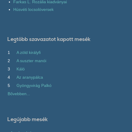
Farkas L. Rozália kiadványai
Húsvéti locsolóversek
Legtöbb szavazatot kapott mesék
1
A zöld királyfi
2
A suszter manói
3
Káló
4
Az aranypálca
5
Gyöngyvirág Palkó
Bővebben...
Legújabb mesék