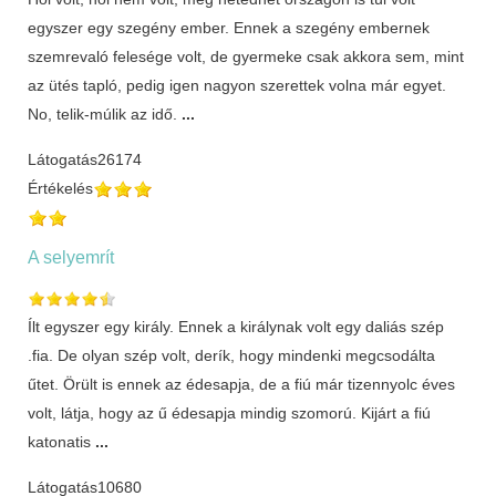
egyszer egy szegény ember. Ennek a szegény embernek
szemrevaló felesége volt, de gyermeke csak akkora sem, mint
az ütés tapló, pedig igen nagyon szerettek volna már egyet.
No, telik-múlik az idő.
...
Látogatás
26174
Értékelés
A selyemrít
Ílt egyszer egy király. Ennek a királynak volt egy daliás szép
.fia. De olyan szép volt, derík, hogy mindenki megcsodálta
űtet. Örült is ennek az édesapja, de a fiú már tizennyolc éves
volt, látja, hogy az ű édesapja mindig szomorú. Kijárt a fiú
katonatis
...
Látogatás
10680