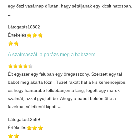
egy őszi vasárnap dílután, hagy sétáljanak egy kicsit hatosban.
...
Látogatás
10802
Értékelés
A szalmaszál, a parázs meg a babszem
Élt egyszer egy faluban egy öregasszony. Szerzett egy tál
babot meg akarta főzni. Tüzet rakott hát a kis kemencéjébe,
és hogy hamarabb föllobbanjon a láng, fogott egy marok
szalmát, azzal gyújtott be. Ahogy a babot beleöntötte a
fazékba, véletlenül kipott
...
Látogatás
12589
Értékelés