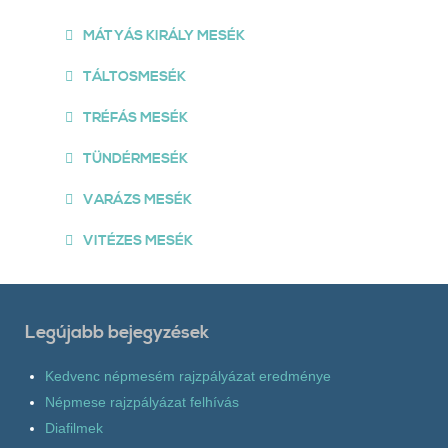
MÁTYÁS KIRÁLY MESÉK
TÁLTOSMESÉK
TRÉFÁS MESÉK
TÜNDÉRMESÉK
VARÁZS MESÉK
VITÉZES MESÉK
Legújabb bejegyzések
Kedvenc népmesém rajzpályázat eredménye
Népmese rajzpályázat felhívás
Diafilmek