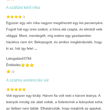
A szállást kérő róka
Egyszer egy vén róka nagyon megéhezett egy kis pecsenyére.
Fogott hát egy üres zsákot, a hóna alá csapta, és elindult vele
világgá. Ment, mendegélt, míg estére egy gazdaember
házához nem ért. Bekopogott, és amikor megkérdezték, hogy
ki az, hát így felel
...
Látogatás
43784
Értékelés
A szalma aredenciás vár
Volt egyszer egy király. Három fia volt neki s három leánya. A
leányok mindig zár alatt voltak, a fiútestvírek a leányokat soha
az íletben nem látták. Elhatározták, hogy megkírik az apjukat,