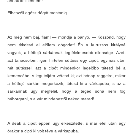
annak kell lennem!
Elbeszéli egész dógát mostanig.
Az még nem baj, fiam! — mondja a banyó. — Köszönd, hogy
nem titkoltad el előlem dógodat! Én a kuruzsos királyné
vagyok, a hétfejű sárkánnak legfélelmesebb ellensége. Azétt
azt tanácsolom: igen hirtelen süttess egy cipót, egymás után
hét sütéssel, azt a cipót mindenkor legelőbb tétesd bé a
kemencébe, s legutoljára vétesd ki; azt hónap reggelre, mikor
a hétfejű sárkán megérkezik, tétesd ki a várkapuba, s az a
sárkánnak úgy megfelel, hogy a téged soha nem fog
háborgatni, s a vár mindenestől neked marad!
A deák a cipót eppen úgy elkészítette, s már éfél után egy
órakor a cipó ki volt téve a várkapuba.