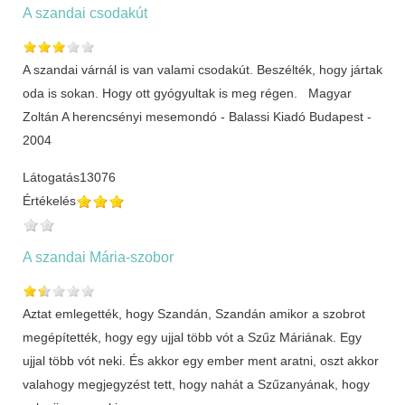
A szandai csodakút
A szandai várnál is van valami csodakút. Beszélték, hogy jártak
oda is sokan. Hogy ott gyógyultak is meg régen. Magyar
Zoltán A herencsényi mesemondó - Balassi Kiadó Budapest -
2004
Látogatás
13076
Értékelés
A szandai Mária-szobor
Aztat emlegették, hogy Szandán, Szandán amikor a szobrot
megépítették, hogy egy ujjal több vót a Szűz Máriának. Egy
ujjal több vót neki. És akkor egy ember ment aratni, oszt akkor
valahogy megjegyzést tett, hogy nahát a Szűzanyának, hogy