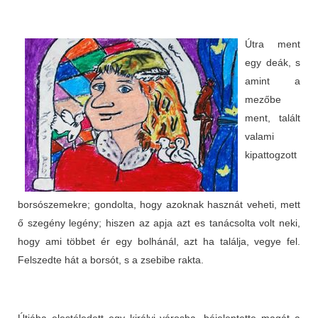
Útra ment
egy deák, s
amint a
mezőbe
ment, talált
valami
kipattogzott
borsószemekre; gondolta, hogy azoknak hasznát veheti, mett
ő szegény legény; hiszen az apja azt es tanácsolta volt neki,
hogy ami többet ér egy bolhánál, azt ha találja, vegye fel.
Felszedte hát a borsót, s a zsebibe rakta.
Útjába elestéledett egy királyi városba, béjelentette magát a