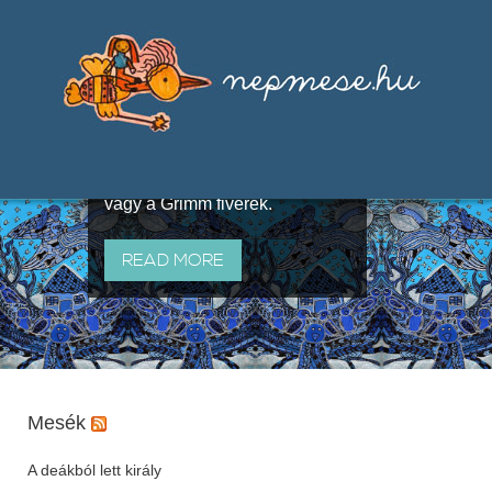
Válogatások a szájhagyomány
útján terjedő elbeszélésekből,
melyeket olyan ismert gyűjtők
állítottak össze, mint Benedek
Elek, Illyés Gyula, Arany László
vagy a Grimm fivérek.
READ MORE
Mesék
A deákból lett király