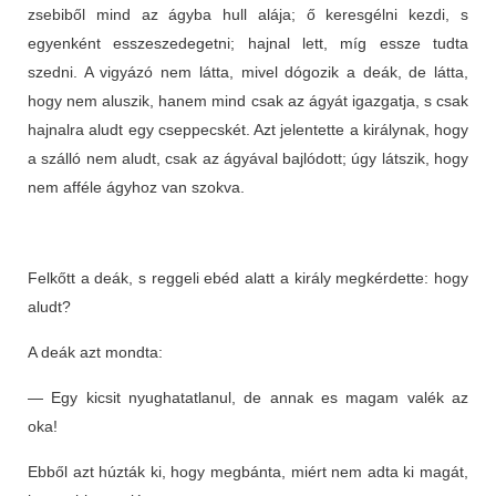
zsebiből mind az ágyba hull alája; ő keresgélni kezdi, s
egyenként esszeszedegetni; hajnal lett, míg essze tudta
szedni. A vigyázó nem látta, mivel dógozik a deák, de látta,
hogy nem aluszik, hanem mind csak az ágyát igazgatja, s csak
hajnalra aludt egy cseppecskét. Azt jelentette a királynak, hogy
a szálló nem aludt, csak az ágyával bajlódott; úgy látszik, hogy
nem afféle ágyhoz van szokva.
Felkőtt a deák, s reggeli ebéd alatt a király megkérdette: hogy
aludt?
A deák azt mondta:
— Egy kicsit nyughatatlanul, de annak es magam valék az
oka!
Ebből azt húzták ki, hogy megbánta, miért nem adta ki magát,