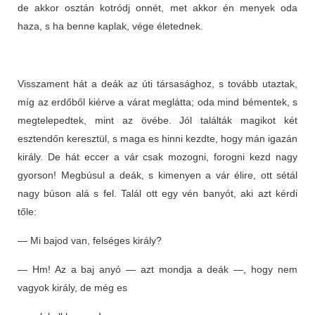
de akkor osztán kotródj onnét, met akkor én menyek oda
haza, s ha benne kaplak, vége életednek.
Visszament hát a deák az úti társasághoz, s tovább utaztak,
míg az erdőből kiérve a várat meglátta; oda mind bémentek, s
megtelepedtek, mint az övébe. Jól találták magikot két
esztendőn keresztül, s maga es hinni kezdte, hogy mán igazán
király. De hát eccer a vár csak mozogni, forogni kezd nagy
gyorson! Megbúsul a deák, s kimenyen a vár élire, ott sétál
nagy búson alá s fel. Talál ott egy vén banyót, aki azt kérdi
tőle:
— Mi bajod van, felséges király?
— Hm! Az a baj anyó — azt mondja a deák —, hogy nem
vagyok király, de még es