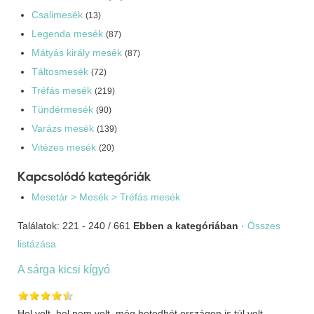
Csalimesék
(13)
Legenda mesék
(87)
Mátyás király mesék
(87)
Táltosmesék
(72)
Tréfás mesék
(219)
Tündérmesék
(90)
Varázs mesék
(139)
Vitézes mesék
(20)
Kapcsolódó kategóriák
Mesetár > Mesék > Tréfás mesék
Találatok: 221 - 240 / 661
Ebben a kategóriában
·
Összes
listázása
A sárga kicsi kígyó
Hol volt, hol nem volt, még hetedhét országon is túl volt