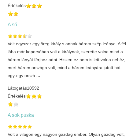
Értékelés
A só
Volt egyszer egy öreg király s annak három szép leánya. A fél
lába már koporsóban volt a királynak, szerette volna mind a
három lányát férjhez adni. Hiszen ez nem is lett volna nehéz,
mert három országa volt, mind a három leányára jutott hát
egy-egy orszá
...
Látogatás
10592
Értékelés
A sok puska
Volt a világon egy nagyon gazdag ember. Olyan gazdag volt,