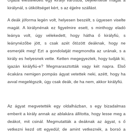
királynál, s útiköltséget kért, s az éjjelre szállást.
A deák jóforma legén volt, helyesen beszélt, s ügyesen viselte
magát. A királynénak ez figyelmire esett, s minthogy eladó
leánya volt, úgy vélekedett, hogy hátha ő királyfiú, s
leánynézőbe jött, s csak azét őtözött deáknak, hogy ne
esmerjék meg! Ezt a gondolatját megmondta az urának, s a
király es helyesnek vette. Ketten megegyeztek, hogy tudják ki,
igazán királyfiú-e? Megmarasztották vagy két napra. Első
écakára nemigen pompás ágyat vetettek neki, azétt, hogy ha
avval megelégszik, úgy csak deák, de ha nem, akkor királyfiú.
Az ágyat megvetették egy oldalházban, s egy bizadalmas
emberit a király annak az ablakára állította, hogy lesse meg a
deákot, mit csinál. Megmutatták a deáknak az ágyat, s ő
vetkezni kezd ott egyedül; de amint vetkeznék, a borsó a