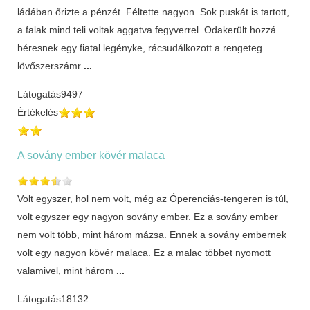
ládában őrizte a pénzét. Féltette nagyon. Sok puskát is tartott,
a falak mind teli voltak aggatva fegyverrel. Odakerült hozzá
béresnek egy fiatal legényke, rácsudálkozott a rengeteg
lövőszerszámr
...
Látogatás
9497
Értékelés
A sovány ember kövér malaca
Volt egyszer, hol nem volt, még az Óperenciás-tengeren is túl,
volt egyszer egy nagyon sovány ember. Ez a sovány ember
nem volt több, mint három mázsa. Ennek a sovány embernek
volt egy nagyon kövér malaca. Ez a malac többet nyomott
valamivel, mint három
...
Látogatás
18132