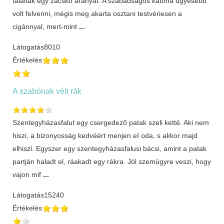
találtak egy zacskó aranyat. A szabadságos katona ügyesebb
volt felvenni, mégis meg akarta osztani testvériesen a
cigánnyal, mert-mint
...
Látogatás
8010
Értékelés
A szabónak vélt rák
Szentegyházasfalut egy csergedező patak szeli ketté. Aki nem
hiszi, a bizonyosság kedvéért menjen eI oda, s akkor majd
elhiszi. Egyszer egy szentegyházasfalusi bácsi, amint a patak
partján haladt el, ráakadt egy rákra. Jól szemügyre veszi, hogy
vajon mif
...
Látogatás
15240
Értékelés