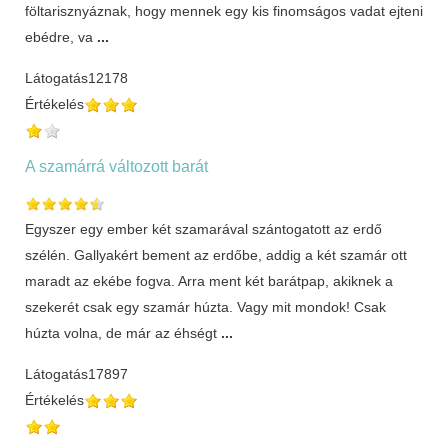
föltarisznyáznak, hogy mennek egy kis finomságos vadat ejteni
ebédre, va
...
Látogatás
12178
Értékelés
A szamárrá változott barát
Egyszer egy ember két szamarával szántogatott az erdő
szélén. Gallyakért bement az erdőbe, addig a két szamár ott
maradt az ekébe fogva. Arra ment két barátpap, akiknek a
szekerét csak egy szamár húzta. Vagy mit mondok! Csak
húzta volna, de már az éhségt
...
Látogatás
17897
Értékelés