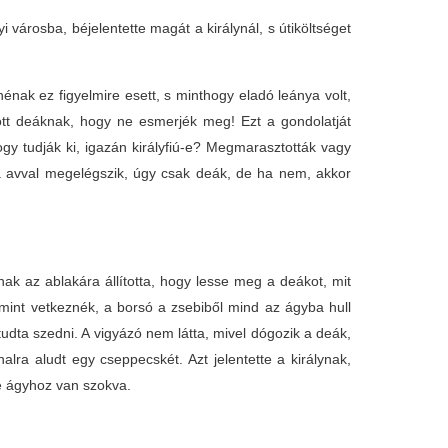
yi városba, béjelentette magát a királynál, s útiköltséget
nénak ez figyelmire esett, s minthogy eladó leánya volt,
zött deáknak, hogy ne esmerjék meg! Ezt a gondolatját
y tudják ki, igazán királyfiú-e? Megmarasztották vagy
a avval megelégszik, úgy csak deák, de ha nem, akkor
ak az ablakára állította, hogy lesse meg a deákot, mit
mint vetkeznék, a borsó a zsebiből mind az ágyba hull
tudta szedni. A vigyázó nem látta, mivel dógozik a deák,
lra aludt egy cseppecskét. Azt jelentette a királynak,
le ágyhoz van szokva.