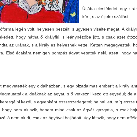
Útjába elestéledett egy királ
kért, s az éjjelre szállást.
óforma legén volt, helyesen beszélt, s ügyesen viselte magát. A király
ekedett, hogy hátha ő királyfiú, s leánynézőbe jött, s csak azét őtö
ta az urának, s a király es helyesnek vette. Ketten megegyeztek, hog
ra. Első écakára nemigen pompás ágyat vetettek neki, azétt, hogy h
.
t megvetették egy oldalházban, s egy bizadalmas emberit a király ann
 Megmutatták a deáknak az ágyat, s ő vetkezni kezd ott egyedül; de a
 keresgélni kezdi, s egyenként esszeszedegetni; hajnal lett, míg essze 
a, hogy nem aluszik, hanem mind csak az ágyát igazgatja, s csak hajna
zálló nem aludt, csak az ágyával bajlódott; úgy látszik, hogy nem affé