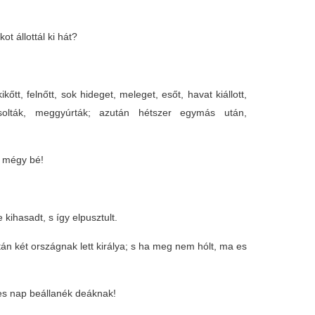
 állottál ki hát?
kőtt, felnőtt, sok hideget, meleget, esőt, havat kiállott,
solták, meggyúrták; azután hétszer egymás után,
m mégy bé!
kihasadt, s így elpusztult.
án két országnak lett királya; s ha meg nem hólt, ma es
es nap beállanék deáknak!