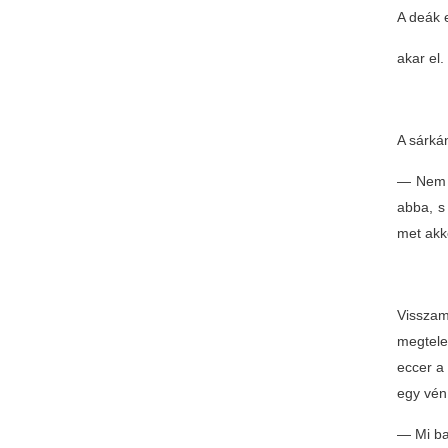
A deák 
akar el.
A sárká
— Nem s
abba, s 
met akk
Visszam
megtele
eccer a 
egy vén 
— Mi ba