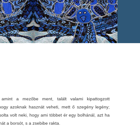
mint a mezőbe ment, talált valami kipattogzott
hogy azoknak hasznát veheti, mett ő szegény legény;
olta volt neki, hogy ami többet ér egy bolhánál, azt ha
 hát a borsót, s a zsebibe rakta.