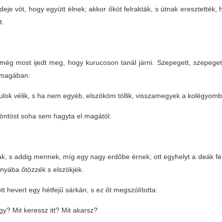
deje vót, hogy együtt élnek; akkor őköt felrakták, s útnak eresztetté
t.
még most ijedt meg, hogy kurucoson tanál járni. Szepegett, szepeget
magában:
ulok vélik, s ha nem egyéb, elszököm töllik, visszamegyek a kolégyom
öntöst soha sem hagyta el magától.
tak, s addig mennek, míg egy nagy erdőbe érnek; ott egyhelyt a deák f
nyába őtözzék s elszökjék.
t hevert egy hétfejű sárkán, s ez őt megszólította:
y? Mit keressz itt? Mit akarsz?