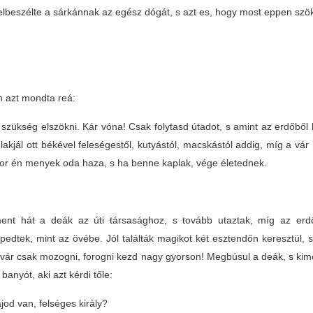
elbeszélte a sárkánnak az egész dógát, s azt es, hogy most eppen szö
n azt mondta reá:
zükség elszökni. Kár vóna! Csak folytasd útadot, s amint az erdőből k
lakjál ott békével feleségestől, kutyástól, macskástól addig, míg a vá
or én menyek oda haza, s ha benne kaplak, vége életednek.
ent hát a deák az úti társasághoz, s tovább utaztak, míg az erd
pedtek, mint az övébe. Jól találták magikot két esztendőn keresztül, 
vár csak mozogni, forogni kezd nagy gyorson! Megbúsul a deák, s kimenye
banyót, aki azt kérdi tőle:
jod van, felséges király?