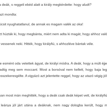
a deák, s reggeli ebéd alatt a király megkérdette: hogy aludt?
azt mondta:
icsit nyughatatlanul, de annak es magam valék az oka!
zt húzták ki, hogy megbánta, miért nem adta ki magát, hogy ahhoz val
 vessenek neki. Hitték, hogy királyfiú, s ahhozléve bántak véle.
 esmént oda vetettek ágyat, de királyi módra. A deák, hogy a múlt éjjel n
rradtig meg sem moccant. Most a borsóval nem kellett, hogy baja leg
sszekeresgélte. A vigyázó azt jelentette reggel, hogy az utazó végig jól
n most mán meghitték, hogy a deák csak deák képet vett, de királyfiú; re
y leánya jól járt utána a deáknak, nem nagy dologba került, hogy m