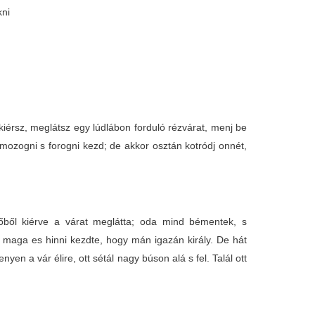
kni
iérsz, meglátsz egy lúdlábon forduló rézvárat, menj be
r mozogni s forogni kezd; de akkor osztán kotródj onnét,
őből kiérve a várat meglátta; oda mind bémentek, s
s maga es hinni kezdte, hogy mán igazán király. De hát
n a vár élire, ott sétál nagy búson alá s fel. Talál ott