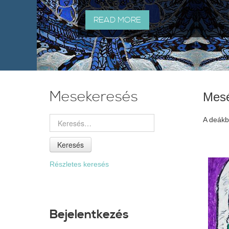
READ MORE
Mesekeresés
Mes
A deákbó
Keresés
Részletes keresés
Bejelentkezés