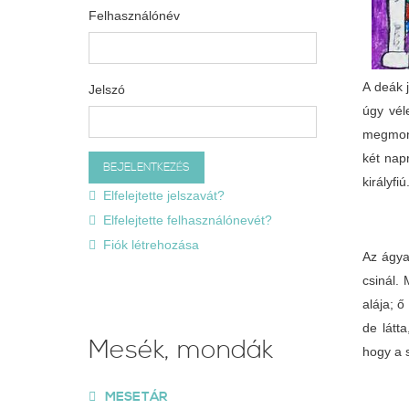
Felhasználónév
A deák j
Jelszó
úgy vél
megmond
két nap
királyfiú
Elfelejtette jelszavát?
Elfelejtette felhasználónevét?
Fiók létrehozása
Az ágya
csinál.
alája; ő
de látt
Mesék, mondák
hogy a s
MESETÁR