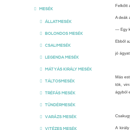
Felkőtt 
MESÉK
A deák 
ÁLLATMESÉK
— Egy k
BOLONDOS MESÉK
Ebből a
CSALIMESÉK
jó ágyat
LEGENDA MESÉK
MÁTYÁS KIRÁLY MESÉK
Más este
TÁLTOSMESÉK
tök, vi
ágyból e
TRÉFÁS MESÉK
TÜNDÉRMESÉK
Csakugya
VARÁZS MESÉK
A királ
VITÉZES MESÉK