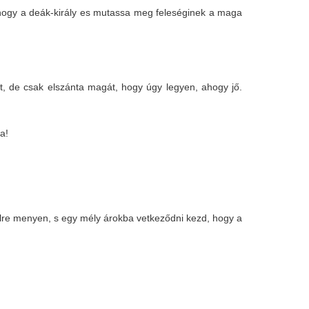
k, hogy a deák-király es mutassa meg feleséginek a maga
t, de csak elszánta magát, hogy úgy legyen, ahogy jő.
ba!
élre menyen, s egy mély árokba vetkeződni kezd, hogy a