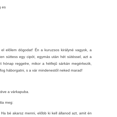
g es
l előlem dógodat! Én a kuruzsos királyné vagyok, a
len süttess egy cipót, egymás után hét sütéssel, azt a
zt hónap reggelre, mikor a hétfejű sárkán megérkezik,
 fog háborgatni, s a vár mindenestől neked marad!
 téve a várkapuba.
otta meg:
a bé akarsz menni, előbb ki kell állanod azt, amit én