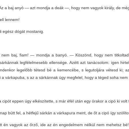
z a baj anyó — azt mondja a deák —, hogy nem vagyok király, de mé
ell lennem!
li egész dógát mostanig.
nem baj, fiam! — mondja a banyó. — Köszönd, hogy nem titkoltad e
 sárkánnak legfélelmesebb ellensége. Azétt azt tanácsolom: igen hirte
indenkor legelőbb tétesd bé a kemencébe, s legutoljára vétesd ki; a
ki a várkapuba, s az a sárkánnak úgy megfelel, hogy a téged soha nem
 cipót eppen úgy elkészítette, s már éfél után egy órakor a cipó ki volt
nap bútt fel, a hétfejű sárkán a várkapura ment, de őt a cipó így szólít
tt én vagyok az őrző, ide az én engedelmem nélkül nem mehetsz bé! H