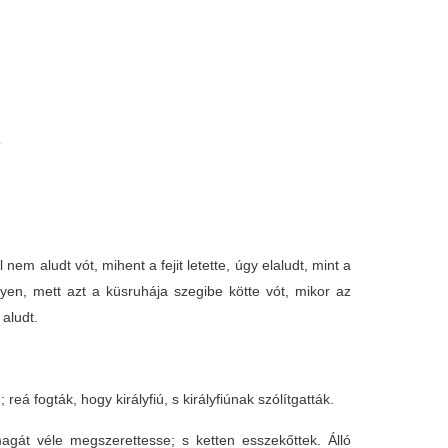
ó
em aludt vót, mihent a fejit letette, úgy elaludt, mint a
yen, mett azt a küsruhája szegibe kötte vót, mikor az
 aludt.
á fogták, hogy királyfiú, s királyfiúnak szólítgatták.
agát véle megszerettesse; s ketten esszekőttek. Álló