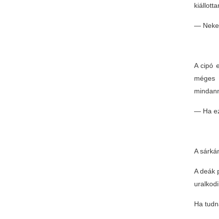
kiállott
— Nekem
A cipó e
méges 
mindann
— Ha ez
A sárkán
A deák 
uralkodi
Ha tudn