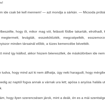
am!
 ide csak bé kell mennem! — azt mondja a sárkán. — Micsoda próbákot
lbeszélte, hogy őt, mikor mag vót, felásott fődbe takarták, elrothadt, ki
megtermett, levágták, esszekötözték, megcsépelték, esszemorz
yiszor minden társainál előbb, a tüzes kemencébe bévették.
t mind így kiállod, akkor hiszem béeresztlek, de máskülönben ide ne
 tudva, hogy mind azt ki nem állhatja, úgy neki haragudt, hogy mérgibe 
pedig az naptól fogva annak a várnak ura lett; apósa s anyósa halála ut
k.
ám, hogy ilyen szerencsésen járok, mint a deák, én es a mái szentség