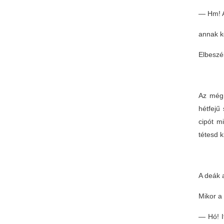
— Hm! A
annak k
Elbeszé
Az még 
hétfejű
cipót m
tétesd 
A deák a
Mikor a 
— Hó! I