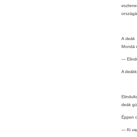
esztene
országá
A deák 
Mondá 
— Elind
A deákk
Elindul
deák gú
Éppen ot
— Ki vag