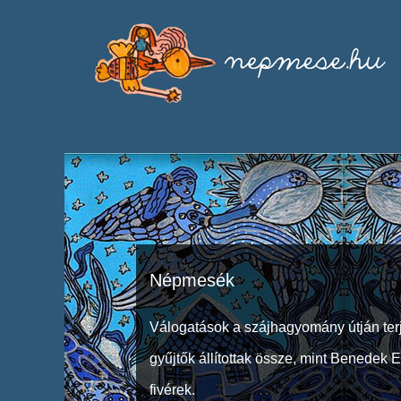
Népmesék
Válogatások a szájhagyomány útján ter
gyűjtők állítottak össze, mint Benedek 
fivérek.