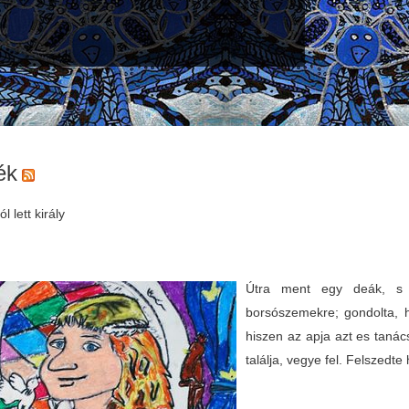
ék
l lett király
Útra ment egy deák, s a
borsószemekre; gondolta, 
hiszen az apja azt es tanács
találja, vegye fel. Felszedte