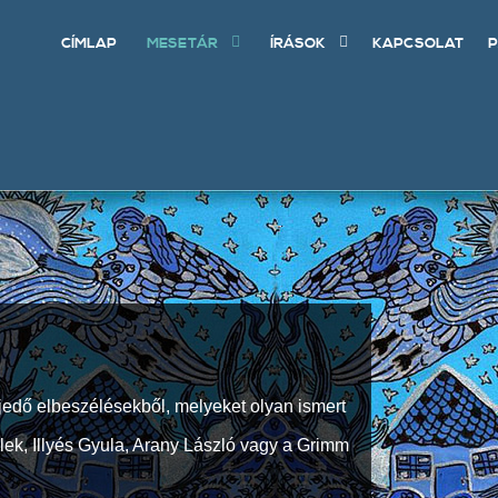
CÍMLAP
MESETÁR
ÍRÁSOK
KAPCSOLAT
P
jedő elbeszélésekből, melyeket olyan ismert
Elek, Illyés Gyula, Arany László vagy a Grimm