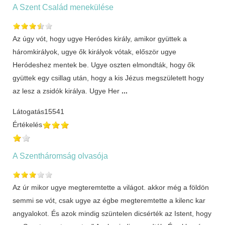
A Szent Család menekülése
Az úgy vót, hogy ugye Heródes király, amikor gyüttek a
háromkirályok, ugye ők királyok vótak, először ugye
Heródeshez mentek be. Ugye oszten elmondták, hogy ők
gyüttek egy csillag után, hogy a kis Jézus megszületett hogy
az lesz a zsidók királya. Ugye Her
...
Látogatás
15541
Értékelés
A Szentháromság olvasója
Az úr mikor ugye megteremtette a világot. akkor még a földön
semmi se vót, csak ugye az égbe megteremtette a kilenc kar
angyalokot. És azok mindig szüntelen dicsérték az Istent, hogy