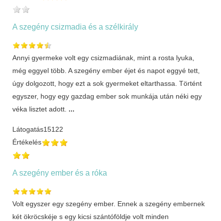
A szegény csizmadia és a szélkirály
Annyi gyermeke volt egy csizmadiának, mint a rosta lyuka,
még eggyel több. A szegény ember éjet és napot eggyé tett,
úgy dolgozott, hogy ezt a sok gyermeket eltarthassa. Történt
egyszer, hogy egy gazdag ember sok munkája után néki egy
véka lisztet adott.
...
Látogatás
15122
Értékelés
A szegény ember és a róka
Volt egyszer egy szegény ember. Ennek a szegény embernek
két ökröcskéje s egy kicsi szántóföldje volt minden