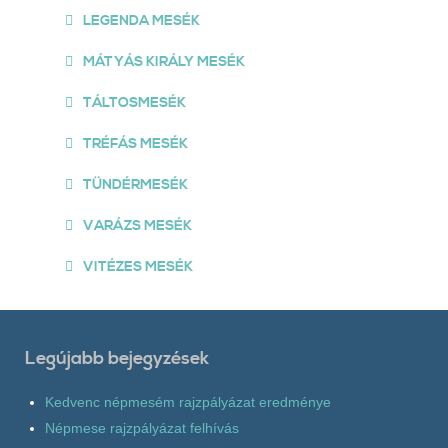
LEGENDA MESÉK
MÁTYÁS KIRÁLY MESÉK
TÁLTOSMESÉK
TRÉFÁS MESÉK
TÜNDÉRMESÉK
VARÁZS MESÉK
VITÉZES MESÉK
Legújabb bejegyzések
Kedvenc népmesém rajzpályázat eredménye
Népmese rajzpályázat felhívás