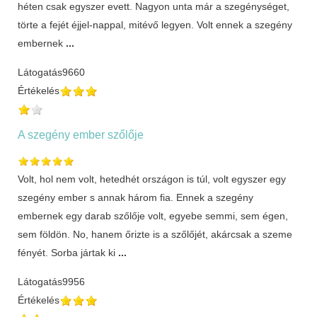
héten csak egyszer evett. Nagyon unta már a szegénységet,
törte a fejét éjjel-nappal, mitévő legyen. Volt ennek a szegény
embernek
...
Látogatás
9660
Értékelés
A szegény ember szőlője
Volt, hol nem volt, hetedhét országon is túl, volt egyszer egy
szegény ember s annak három fia. Ennek a szegény
embernek egy darab szőlője volt, egyebe semmi, sem égen,
sem földön. No, hanem őrizte is a szőlőjét, akárcsak a szeme
fényét. Sorba jártak ki
...
Látogatás
9956
Értékelés