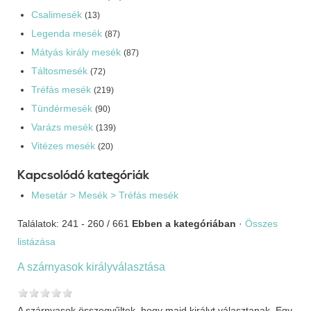
Csalimesék
(13)
Legenda mesék
(87)
Mátyás király mesék
(87)
Táltosmesék
(72)
Tréfás mesék
(219)
Tündérmesék
(90)
Varázs mesék
(139)
Vitézes mesék
(20)
Kapcsolódó kategóriák
Mesetár > Mesék > Tréfás mesék
Találatok: 241 - 260 / 661
Ebben a kategóriában
·
Összes
listázása
A szárnyasok királyválasztása
A szárnyasok összegyűltek, hogy majd királyt választanak. Egy