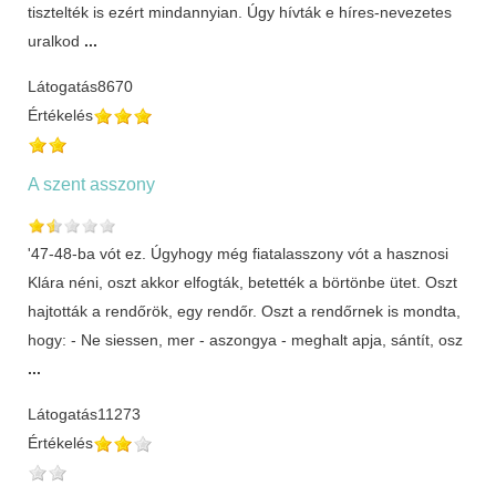
tisztelték is ezért mindannyian. Úgy hívták e híres-nevezetes
uralkod
...
Látogatás
8670
Értékelés
A szent asszony
'47-48-ba vót ez. Úgyhogy még fiatalasszony vót a hasznosi
Klára néni, oszt akkor elfogták, betették a börtönbe ütet. Oszt
hajtották a rendőrök, egy rendőr. Oszt a rendőrnek is mondta,
hogy: - Ne siessen, mer - aszongya - meghalt apja, sántít, osz
...
Látogatás
11273
Értékelés