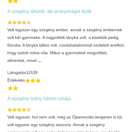
A szegény lányról, aki aranyvirágot lépik
Volt egyszer egy szegény ember, annak a szegény embernek
volt két gyermeke. A nagyobbik lányka volt, a kisebbik pedig
fiúcska. A lányka táltos volt, csodahatalommal született anélkül,
hogy tudott volna róla. Mikor a gyermekek megnőttek,
elmentek, mivel
...
Látogatás
11539
Értékelés
A szegény leány három ruhája
Volt egyszer, hol nem volt, még az Óperenciás-tengeren is túl,
volt egyszer egy szegény asszony. Annak a szegény