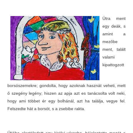
Útra ment
egy deák, s
amint a
mezőbe
ment, talált
valami
kipattogzott
borsószemekre; gondolta, hogy azoknak hasznát veheti, mett
ő szegény legény; hiszen az apja azt es tanácsolta volt neki,
hogy ami többet ér egy bolhánál, azt ha találja, vegye fel.
Felszedte hát a borsót, s a zsebibe rakta.
Útjába elestéledett egy királyi városba, béjelentette magát a