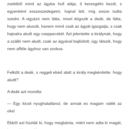
zsebiből mind az ágyba hull alája; ő keresgélni kezdi, s
egyenként esszeszedegetni; hajnal lett, míg essze tudta
szedni. A vigyázó nem látta, mivel dógozik a deák, de látta,
hogy nem aluszik, hanem mind csak az ágyát igazgatja, s csak
hajnalra aludt egy cseppecskét. Azt jelentette a királynak, hogy
a szálló nem aludt, csak az ágyával bajlódott; úgy látszik, hogy
nem afféle ágyhoz van szokva.
Felkőtt a deák, s reggeli ebéd alatt a király megkérdette: hogy
aludt?
A deák azt mondta:
— Egy kicsit nyughatatlanul, de annak es magam valék az
oka!
Ebből azt húzták ki, hogy megbánta, miért nem adta ki magát,