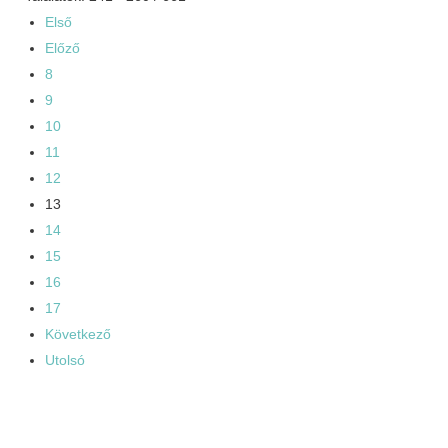
Első
Előző
8
9
10
11
12
13
14
15
16
17
Következő
Utolsó