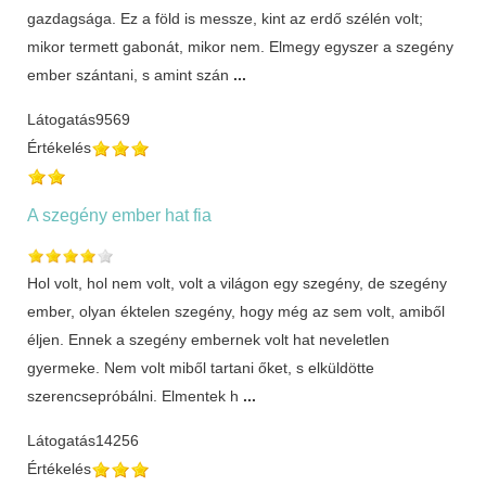
gazdagsága. Ez a föld is messze, kint az erdő szélén volt;
mikor termett gabonát, mikor nem. Elmegy egyszer a szegény
ember szántani, s amint szán
...
Látogatás
9569
Értékelés
A szegény ember hat fia
Hol volt, hol nem volt, volt a világon egy szegény, de szegény
ember, olyan éktelen szegény, hogy még az sem volt, amiből
éljen. Ennek a szegény embernek volt hat neveletlen
gyermeke. Nem volt miből tartani őket, s elküldötte
szerencsepróbálni. Elmentek h
...
Látogatás
14256
Értékelés