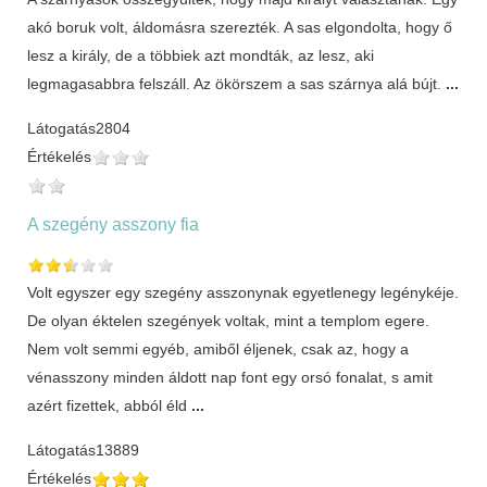
akó boruk volt, áldomásra szerezték. A sas elgondolta, hogy ő
lesz a király, de a többiek azt mondták, az lesz, aki
legmagasabbra felszáll. Az ökörszem a sas szárnya alá bújt.
...
Látogatás
2804
Értékelés
A szegény asszony fia
Volt egyszer egy szegény asszonynak egyetlenegy legénykéje.
De olyan éktelen szegények voltak, mint a templom egere.
Nem volt semmi egyéb, amiből éljenek, csak az, hogy a
vénasszony minden áldott nap font egy orsó fonalat, s amit
azért fizettek, abból éld
...
Látogatás
13889
Értékelés