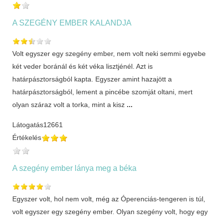
A SZEGÉNY EMBER KALANDJA
Volt egyszer egy szegény ember, nem volt neki semmi egyebe
két veder boránál és két véka lisztjénél. Azt is
határpásztorságból kapta. Egyszer amint hazajött a
határpásztorságból, lement a pincébe szomját oltani, mert
olyan száraz volt a torka, mint a kisz
...
Látogatás
12661
Értékelés
A szegény ember lánya meg a béka
Egyszer volt, hol nem volt, még az Óperenciás-tengeren is túl,
volt egyszer egy szegény ember. Olyan szegény volt, hogy egy