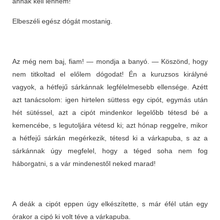
annak kell lennem!
Elbeszéli egész dógát mostanig.
Az még nem baj, fiam! — mondja a banyó. — Köszönd, hogy
nem titkoltad el előlem dógodat! Én a kuruzsos királyné
vagyok, a hétfejű sárkánnak legfélelmesebb ellensége. Azétt
azt tanácsolom: igen hirtelen süttess egy cipót, egymás után
hét sütéssel, azt a cipót mindenkor legelőbb tétesd bé a
kemencébe, s legutoljára vétesd ki; azt hónap reggelre, mikor
a hétfejű sárkán megérkezik, tétesd ki a várkapuba, s az a
sárkánnak úgy megfelel, hogy a téged soha nem fog
háborgatni, s a vár mindenestől neked marad!
A deák a cipót eppen úgy elkészítette, s már éfél után egy
órakor a cipó ki volt téve a várkapuba.