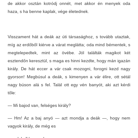
de akkor osztán kotródj onnét, met akkor én menyek oda
haza, s ha benne kaplak, vége életednek.
Visszament hát a deák az úti társasághoz, s tovább utaztak,
míg az erdőből kiérve a várat meglátta; oda mind bémentek, s
megtelepedtek, mint az övébe. Jól találták magikot két
esztendőn keresztül, s maga es hinni kezdte, hogy mán igazán
király. De hát eccer a vár csak mozogni, forogni kezd nagy
gyorson! Megbúsul a deák, s kimenyen a vár élire, ott sétál
nagy búson alá s fel. Talál ott egy vén banyót, aki azt kérdi
tőle:
— Mi bajod van, felséges király?
— Hm! Az a baj anyó — azt mondja a deák —, hogy nem
vagyok király, de még es