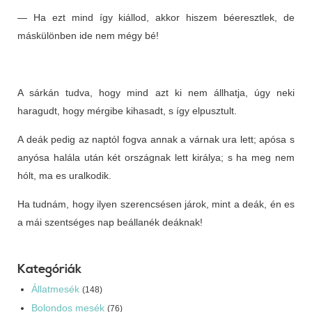
— Ha ezt mind így kiállod, akkor hiszem béeresztlek, de
máskülönben ide nem mégy bé!
A sárkán tudva, hogy mind azt ki nem állhatja, úgy neki
haragudt, hogy mérgibe kihasadt, s így elpusztult.
A deák pedig az naptól fogva annak a várnak ura lett; apósa s
anyósa halála után két országnak lett királya; s ha meg nem
hólt, ma es uralkodik.
Ha tudnám, hogy ilyen szerencsésen járok, mint a deák, én es
a mái szentséges nap beállanék deáknak!
Kategóriák
Állatmesék
(148)
Bolondos mesék
(76)