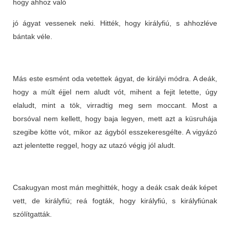
hogy ahhoz való
jó ágyat vessenek neki. Hitték, hogy királyfiú, s ahhozléve
bántak véle.
Más este esmént oda vetettek ágyat, de királyi módra. A deák,
hogy a múlt éjjel nem aludt vót, mihent a fejit letette, úgy
elaludt, mint a tök, virradtig meg sem moccant. Most a
borsóval nem kellett, hogy baja legyen, mett azt a küsruhája
szegibe kötte vót, mikor az ágyból esszekeresgélte. A vigyázó
azt jelentette reggel, hogy az utazó végig jól aludt.
Csakugyan most mán meghitték, hogy a deák csak deák képet
vett, de királyfiú; reá fogták, hogy királyfiú, s királyfiúnak
szólítgatták.