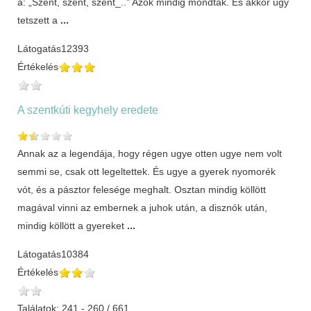
a: „Szent, szent, szent_.." Azok mindig mondták. És akkor úgy
tetszett a
...
Látogatás
12393
Értékelés
A szentkúti kegyhely eredete
Annak az a legendája, hogy régen ugye otten ugye nem volt
semmi se, csak ott legeltettek. És ugye a gyerek nyomorék
vót, és a pásztor felesége meghalt. Osztan mindig köllött
magával vinni az embernek a juhok után, a disznók után,
mindig köllött a gyereket
...
Látogatás
10384
Értékelés
Találatok: 241 - 260 / 661