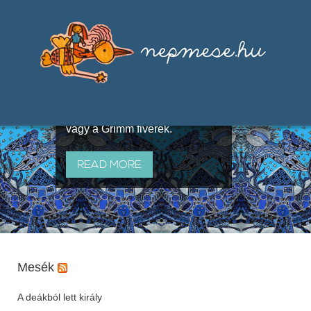
Válogatások a szájhagyomány
útján terjedő elbeszélésekből,
melyeket olyan ismert gyűjtők
állítottak össze, mint Benedek
Elek, Illyés Gyula, Arany László
vagy a Grimm fivérek.
READ MORE
Mesék
A deákból lett király