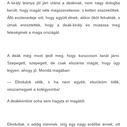
A király leánya jól járt utána a deáknak, nem nagy dologba
került, hogy magát véle megszerettesse; s ketten esszekőttek.
Álló esztenedeje vót, hogy együtt élnek; akkor őköt felrakták, s
útnak eresztették, hogy a deák-király es mutassa meg
feleséginek a maga országát.
A deák még most ijedt meg, hogy kurucoson tanál járni.
Szepegett, szepegett, de csak elszánta magát, hogy úgy
legyen, ahogy jő. Mondá magában:
— Elindulok vélik, s ha nem egyéb, elszököm töllik,
visszamegyek a kolégyomba!
A deákköntöst soha sem hagyta el magától.
Elindultak, s addig mennek, míg egy nagy erdőbe érnek; ott