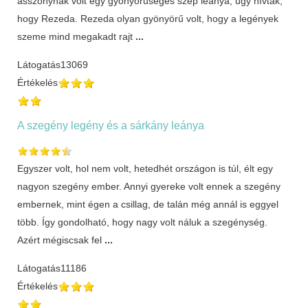
asszonynak volt egy gyönyörűséges szép leánya, úgy hívták,
hogy Rezeda. Rezeda olyan gyönyörű volt, hogy a legények
szeme mind megakadt rajt
...
Látogatás
13069
Értékelés
A szegény legény és a sárkány leánya
Egyszer volt, hol nem volt, hetedhét országon is túl, élt egy
nagyon szegény ember. Annyi gyereke volt ennek a szegény
embernek, mint égen a csillag, de talán még annál is eggyel
több. Így gondolható, hogy nagy volt náluk a szegénység.
Azért mégiscsak fel
...
Látogatás
11186
Értékelés