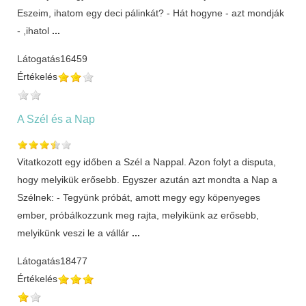
Eszeim, ihatom egy deci pálinkát? - Hát hogyne - azt mondják
- ,ihatol
...
Látogatás
16459
Értékelés
A Szél és a Nap
Vitatkozott egy időben a Szél a Nappal. Azon folyt a disputa,
hogy melyikük erősebb. Egyszer azután azt mondta a Nap a
Szélnek: - Tegyünk próbát, amott megy egy köpenyeges
ember, próbálkozzunk meg rajta, melyikünk az erősebb,
melyikünk veszi le a vállár
...
Látogatás
18477
Értékelés