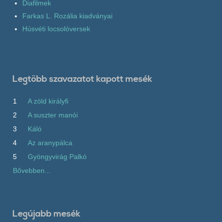
Diafilmek
Farkas L. Rozália kiadványai
Húsvéti locsolóversek
Legtöbb szavazatot kapott mesék
1
A zöld királyfi
2
A suszter manói
3
Káló
4
Az aranypálca
5
Gyöngyvirág Palkó
Bővebben...
Legújabb mesék