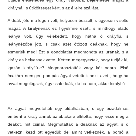
királynál, s útiköltséget kért, s az éjjelre szállást.
A deák jóforma legén volt, helyesen beszélt, s ügyesen viselte
magát. A királynénak ez figyelmire esett, s minthogy eladó
leánya volt, úgy vélekedett, hogy hátha ő királyfiú, s
leánynézőbe jött, s csak azét őtözött deáknak, hogy ne
esmerjék meg! Ezt a gondolatját megmondta az urának, s a
király es helyesnek vette. Ketten megegyeztek, hogy tudják ki,
igazán királyfiú-e? Megmarasztották vagy két napra. Első
écakára nemigen pompás ágyat vetettek neki, azétt, hogy ha
avval megelégszik, úgy csak deák, de ha nem, akkor királyfiú.
Az ágyat megvetették egy oldalházban, s egy bizadalmas
emberit a király annak az ablakára állította, hogy lesse meg a
deákot, mit csinál. Megmutatták a deáknak az ágyat, s ő
vetkezni kezd ott egyedül; de amint vetkeznék, a borsó a