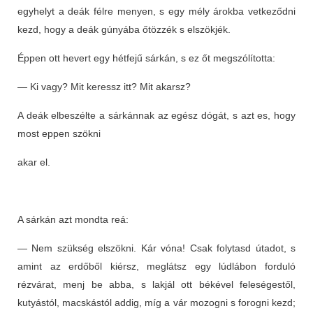
egyhelyt a deák félre menyen, s egy mély árokba vetkeződni
kezd, hogy a deák gúnyába őtözzék s elszökjék.
Éppen ott hevert egy hétfejű sárkán, s ez őt megszólította:
— Ki vagy? Mit keressz itt? Mit akarsz?
A deák elbeszélte a sárkánnak az egész dógát, s azt es, hogy
most eppen szökni
akar el.
A sárkán azt mondta reá:
— Nem szükség elszökni. Kár vóna! Csak folytasd útadot, s
amint az erdőből kiérsz, meglátsz egy lúdlábon forduló
rézvárat, menj be abba, s lakjál ott békével feleségestől,
kutyástól, macskástól addig, míg a vár mozogni s forogni kezd;