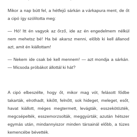
Mikor a nap bútt fel, a hétfejű sárkán a várkapura ment, de őt
a cipó így szólította meg:
— Hó! Itt én vagyok az őrző, ide az én engedelmem nélkül
nem mehetsz bé! Ha bé akarsz menni, előbb ki kell állanod
azt, amit én kiállottam!
— Nekem ide csak bé kell mennem! — azt mondja a sárkán.
— Micsoda próbákot állottál ki hát?
A cipó elbeszélte, hogy őt, mikor mag vót, felásott fődbe
takarták, elrothadt, kikőtt, felnőtt, sok hideget, meleget, esőt,
havat kiállott, méges megtermett, levágták, esszekötözték,
megcsépelték, esszemorzsolták, meggyúrták; azután hétszer
egymás után, mindannyiszor minden társainál előbb, a tüzes
kemencébe bévették.