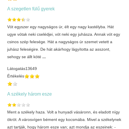
A szegetlen fülű gyerek
Vót egyszer egy nagyságos úr, élt egy nagy kastélyba. Hát
ugye vótak neki cselédjei, vót neki egy juhásza. Annak vót egy
csinos szép felesége. Hát a nagyságos úr szemet vetett a
juhász feleségire. De hát akárhogy lágyította az asszont,
sehogy se állt köté
...
Látogatás
13649
Értékelés
A székely három esze
Ment a székely haza. Volt a hunyadi vásáronn, és eladott nígy
ökröt. A városvígen bément egy kocsmába. Mivel a székelynek
azt tartják, hogy három esze van; azt mondja az eszeinek: -