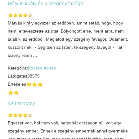
Mátyás király és a szegény favágó
Mátyás király egyszer az erdőben, amint sétált, hogy, hogy
nem, eltévesztette az utat. Bolyongott erre, ment arra, nem
talált ki az erdőből. Meglátott egy szegény favágót. Odament,
köszönt neki. - Segítsen az Isten, te szegény favágó! - Hát
bizony reám
...
Kategória:
Kovács Ágnes
Látogatás
38579
Értékelés
Az üst arany
Egyszer volt, hol nem volt, hetedhét országon túl, volt egy
szegény ember. Ennek a szegény embernek annyi gyermeke
volt, mind a rosta lika, még eggyel annál is több. Igaz, hogy