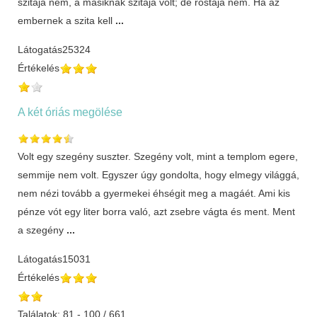
szitája nem, a másiknak szitája volt; de rostája nem. Ha az
embernek a szita kell
...
Látogatás
25324
Értékelés
A két óriás megölése
Volt egy szegény suszter. Szegény volt, mint a templom egere,
semmije nem volt. Egyszer úgy gondolta, hogy elmegy világgá,
nem nézi tovább a gyermekei éhségit meg a magáét. Ami kis
pénze vót egy liter borra való, azt zsebre vágta és ment. Ment
a szegény
...
Látogatás
15031
Értékelés
Találatok: 81 - 100 / 661