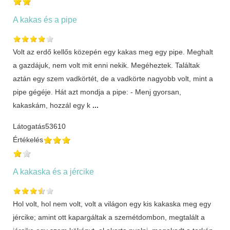
A kakas és a pipe
Volt az erdő kellős közepén egy kakas meg egy pipe. Meghalt
a gazdájuk, nem volt mit enni nekik. Megéheztek. Találtak
aztán egy szem vadkörtét, de a vadkörte nagyobb volt, mint a
pipe gégéje. Hát azt mondja a pipe: - Menj gyorsan,
kakaskám, hozzál egy k
...
Látogatás
53610
Értékelés
A kakaska és a jércike
Hol volt, hol nem volt, volt a világon egy kis kakaska meg egy
jércike; amint ott kapargáltak a szemétdombon, megtalált a