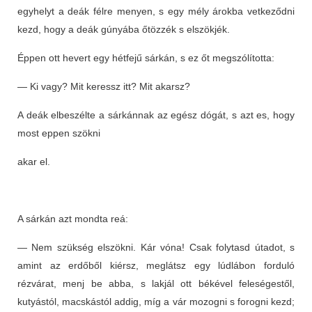
egyhelyt a deák félre menyen, s egy mély árokba vetkeződni
kezd, hogy a deák gúnyába őtözzék s elszökjék.
Éppen ott hevert egy hétfejű sárkán, s ez őt megszólította:
— Ki vagy? Mit keressz itt? Mit akarsz?
A deák elbeszélte a sárkánnak az egész dógát, s azt es, hogy
most eppen szökni
akar el.
A sárkán azt mondta reá:
— Nem szükség elszökni. Kár vóna! Csak folytasd útadot, s
amint az erdőből kiérsz, meglátsz egy lúdlábon forduló
rézvárat, menj be abba, s lakjál ott békével feleségestől,
kutyástól, macskástól addig, míg a vár mozogni s forogni kezd;