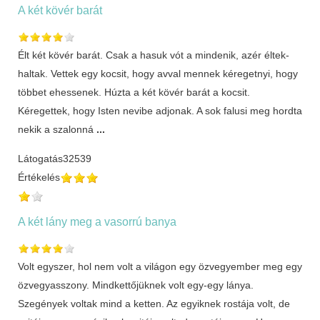
A két kövér barát
Élt két kövér barát. Csak a hasuk vót a mindenik, azér éltek-
haltak. Vettek egy kocsit, hogy avval mennek kéregetnyi, hogy
többet ehessenek. Húzta a két kövér barát a kocsit.
Kéregettek, hogy Isten nevibe adjonak. A sok falusi meg hordta
nekik a szalonná
...
Látogatás
32539
Értékelés
A két lány meg a vasorrú banya
Volt egyszer, hol nem volt a világon egy özvegyember meg egy
özvegyasszony. Mindkettőjük­nek volt egy-egy lánya.
Szegények voltak mind a ketten. Az egyiknek rostája volt, de