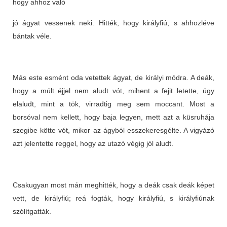
hogy ahhoz való
jó ágyat vessenek neki. Hitték, hogy királyfiú, s ahhozléve
bántak véle.
Más este esmént oda vetettek ágyat, de királyi módra. A deák,
hogy a múlt éjjel nem aludt vót, mihent a fejit letette, úgy
elaludt, mint a tök, virradtig meg sem moccant. Most a
borsóval nem kellett, hogy baja legyen, mett azt a küsruhája
szegibe kötte vót, mikor az ágyból esszekeresgélte. A vigyázó
azt jelentette reggel, hogy az utazó végig jól aludt.
Csakugyan most mán meghitték, hogy a deák csak deák képet
vett, de királyfiú; reá fogták, hogy királyfiú, s királyfiúnak
szólítgatták.