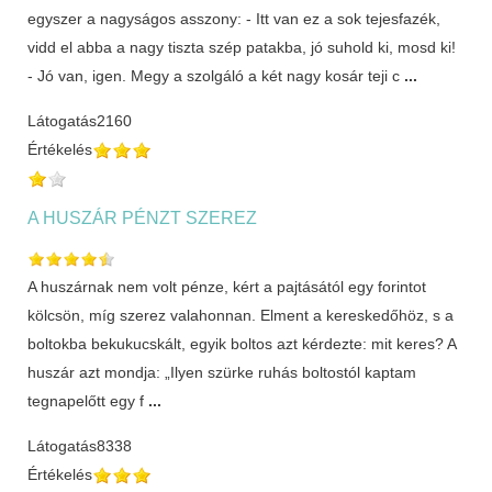
egyszer a nagyságos asszony: - Itt van ez a sok tejesfazék,
vidd el abba a nagy tiszta szép patakba, jó suhold ki, mosd ki!
- Jó van, igen. Megy a szolgáló a két nagy kosár teji c
...
Látogatás
2160
Értékelés
A HUSZÁR PÉNZT SZEREZ
A huszárnak nem volt pénze, kért a pajtásától egy forintot
kölcsön, míg szerez valahonnan. Elment a kereskedőhöz, s a
boltokba bekukucskált, egyik boltos azt kérdezte: mit keres? A
huszár azt mondja: „Ilyen szürke ruhás boltostól kaptam
tegnapelőtt egy f
...
Látogatás
8338
Értékelés