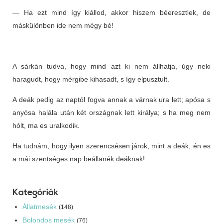
— Ha ezt mind így kiállod, akkor hiszem béeresztlek, de
máskülönben ide nem mégy bé!
A sárkán tudva, hogy mind azt ki nem állhatja, úgy neki
haragudt, hogy mérgibe kihasadt, s így elpusztult.
A deák pedig az naptól fogva annak a várnak ura lett; apósa s
anyósa halála után két országnak lett királya; s ha meg nem
hólt, ma es uralkodik.
Ha tudnám, hogy ilyen szerencsésen járok, mint a deák, én es
a mái szentséges nap beállanék deáknak!
Kategóriák
Állatmesék
(148)
Bolondos mesék
(76)