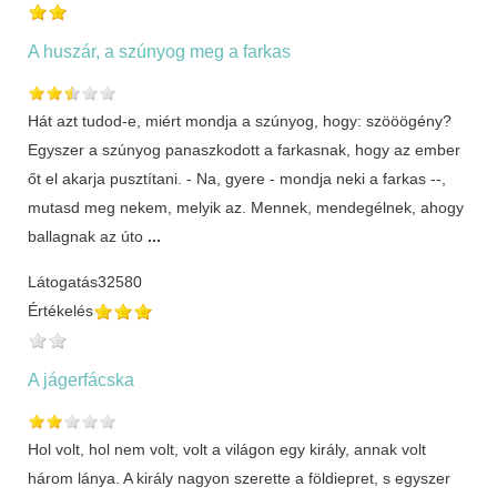
A huszár, a szúnyog meg a farkas
Hát azt tudod-e, miért mondja a szúnyog, hogy: szööögény?
Egyszer a szúnyog panaszkodott a farkasnak, hogy az ember
őt el akarja pusztítani. - Na, gyere - mondja neki a farkas --,
mutasd meg nekem, melyik az. Mennek, mendegélnek, ahogy
ballagnak az úto
...
Látogatás
32580
Értékelés
A jágerfácska
Hol volt, hol nem volt, volt a világon egy király, annak volt
három lánya. A király nagyon szerette a földiepret, s egyszer