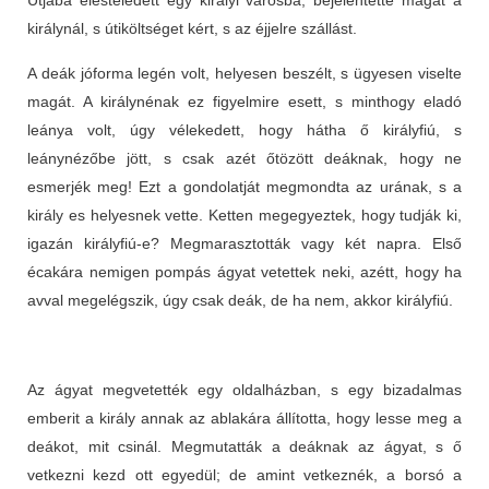
királynál, s útiköltséget kért, s az éjjelre szállást.
A deák jóforma legén volt, helyesen beszélt, s ügyesen viselte
magát. A királynénak ez figyelmire esett, s minthogy eladó
leánya volt, úgy vélekedett, hogy hátha ő királyfiú, s
leánynézőbe jött, s csak azét őtözött deáknak, hogy ne
esmerjék meg! Ezt a gondolatját megmondta az urának, s a
király es helyesnek vette. Ketten megegyeztek, hogy tudják ki,
igazán királyfiú-e? Megmarasztották vagy két napra. Első
écakára nemigen pompás ágyat vetettek neki, azétt, hogy ha
avval megelégszik, úgy csak deák, de ha nem, akkor királyfiú.
Az ágyat megvetették egy oldalházban, s egy bizadalmas
emberit a király annak az ablakára állította, hogy lesse meg a
deákot, mit csinál. Megmutatták a deáknak az ágyat, s ő
vetkezni kezd ott egyedül; de amint vetkeznék, a borsó a