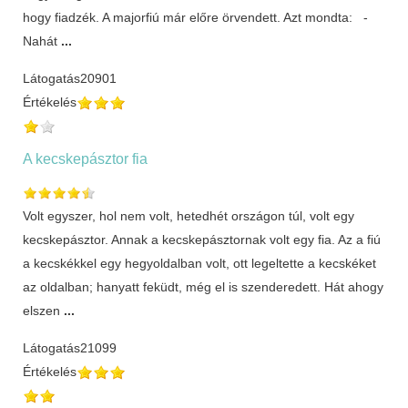
hogy fiadzék. A majorfiú már előre örvendett. Azt mondta: -
Nahát
...
Látogatás
20901
Értékelés
A kecskepásztor fia
Volt egyszer, hol nem volt, hetedhét országon túl, volt egy
kecskepásztor. Annak a kecskepásztornak volt egy fia. Az a fiú
a kecskékkel egy hegyoldalban volt, ott legeltette a kecskéket
az oldalban; hanyatt feküdt, még el is szenderedett. Hát ahogy
elszen
...
Látogatás
21099
Értékelés