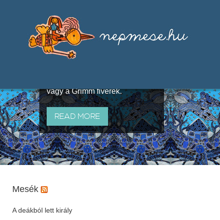
Válogatások a szájhagyomány
útján terjedő elbeszélésekből,
melyeket olyan ismert gyűjtők
állítottak össze, mint Benedek
Elek, Illyés Gyula, Arany László
vagy a Grimm fivérek.
READ MORE
Mesék
A deákból lett király