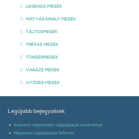
LEGENDA MESÉK
MÁTYÁS KIRÁLY MESÉK
TÁLTOSMESÉK
TRÉFÁS MESÉK
TÜNDÉRMESÉK
VARÁZS MESÉK
VITÉZES MESÉK
Legújabb bejegyzések
Kedvenc népmesém rajzpályázat eredménye
Népmese rajzpályázat felhívás