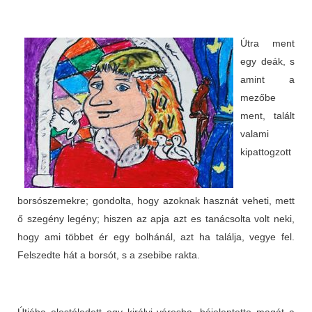
Útra ment
egy deák, s
amint a
mezőbe
ment, talált
valami
kipattogzott
borsószemekre; gondolta, hogy azoknak hasznát veheti, mett
ő szegény legény; hiszen az apja azt es tanácsolta volt neki,
hogy ami többet ér egy bolhánál, azt ha találja, vegye fel.
Felszedte hát a borsót, s a zsebibe rakta.
Útjába elestéledett egy királyi városba, béjelentette magát a