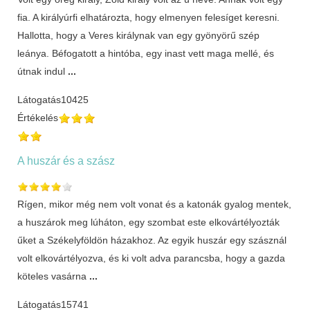
fia. A királyúrfi elhatározta, hogy elmenyen felesíget keresni.
Hallotta, hogy a Veres királynak van egy gyönyörű szép
leánya. Béfogatott a hintóba, egy inast vett maga mellé, és
útnak indul
...
Látogatás
10425
Értékelés
A huszár és a szász
Rígen, mikor még nem volt vonat és a katonák gyalog mentek,
a huszárok meg lúháton, egy szombat este elkovártélyozták
űket a Székelyföldön házakhoz. Az egyik huszár egy szásznál
volt elkovártélyozva, és ki volt adva parancsba, hogy a gazda
köteles vasárna
...
Látogatás
15741