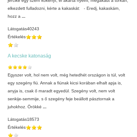
jércike egy szem kökényt, el akarta nyelni, megakadt a torkán,
elkezdett fulladozni, kérte a kakaskát: - Eredj, kakaskám,
hozz a
...
Látogatás
40243
Értékelés
A kecske katonaság
Egyszer volt, hol nem volt, még hetedhét országon is túl, volt
egy szegény fiú. Annak a fiúnak kicsi korában elhalt apja is,
anyja is, csak ő maradt egyedül. Szegény volt, nem volt
senkije-semmije, s ő szegény feje beállott pásztornak a
juhokhoz. Örökké
...
Látogatás
18573
Értékelés