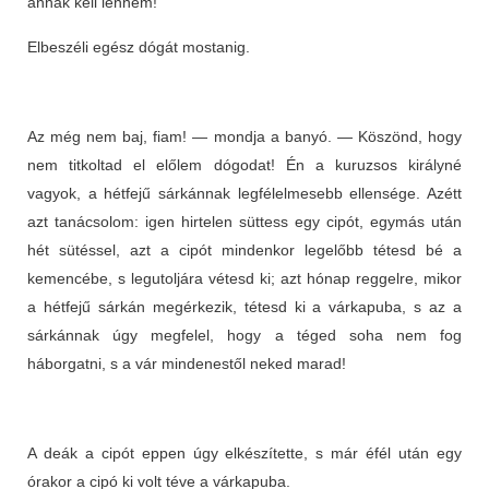
annak kell lennem!
Elbeszéli egész dógát mostanig.
Az még nem baj, fiam! — mondja a banyó. — Köszönd, hogy
nem titkoltad el előlem dógodat! Én a kuruzsos királyné
vagyok, a hétfejű sárkánnak legfélelmesebb ellensége. Azétt
azt tanácsolom: igen hirtelen süttess egy cipót, egymás után
hét sütéssel, azt a cipót mindenkor legelőbb tétesd bé a
kemencébe, s legutoljára vétesd ki; azt hónap reggelre, mikor
a hétfejű sárkán megérkezik, tétesd ki a várkapuba, s az a
sárkánnak úgy megfelel, hogy a téged soha nem fog
háborgatni, s a vár mindenestől neked marad!
A deák a cipót eppen úgy elkészítette, s már éfél után egy
órakor a cipó ki volt téve a várkapuba.