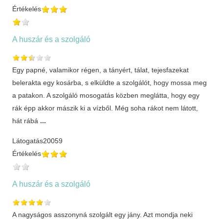
Értékelés
A huszár és a szolgáló
Egy papné, valamikor régen, a tányért, tálat, tejesfazekat
belerakta egy kosárba, s elküldte a szolgálót, hogy mossa meg
a patakon. A szolgáló mosogatás közben meglátta, hogy egy
rák épp akkor mászik ki a vízből. Még soha rákot nem látott,
hát rábá
...
Látogatás
20059
Értékelés
A huszár és a szolgáló
A nagyságos asszonyná szolgált egy jány. Azt mondja neki