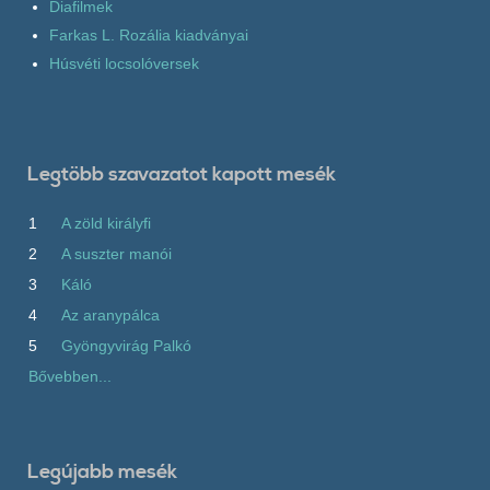
Diafilmek
Farkas L. Rozália kiadványai
Húsvéti locsolóversek
Legtöbb szavazatot kapott mesék
1
A zöld királyfi
2
A suszter manói
3
Káló
4
Az aranypálca
5
Gyöngyvirág Palkó
Bővebben...
Legújabb mesék