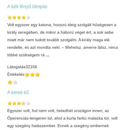
A kék fényű lámpás
Volt egyszer egy katona; hosszú ideig szolgált hűségesen a
király seregében, de mikor a háború véget ért, a sok sebe
miatt már nem tudott tovább szolgálni. A király maga elé
rendelte, és azt mondta neki: – Mehetsz, amerre látsz, nincs
többé szükségem rá
...
Látogatás
32166
Értékelés
A kerek kő
Egyszer volt, hol nem volt, hetedhét országon innen, az
Óperenciás-tengeren túl, ahol a kurta farkú malacka túr, volt
egy szegény halászember. Ennek a szegény embernek