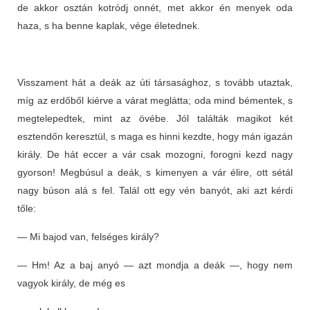
de akkor osztán kotródj onnét, met akkor én menyek oda
haza, s ha benne kaplak, vége életednek.
Visszament hát a deák az úti társasághoz, s tovább utaztak,
míg az erdőből kiérve a várat meglátta; oda mind bémentek, s
megtelepedtek, mint az övébe. Jól találták magikot két
esztendőn keresztül, s maga es hinni kezdte, hogy mán igazán
király. De hát eccer a vár csak mozogni, forogni kezd nagy
gyorson! Megbúsul a deák, s kimenyen a vár élire, ott sétál
nagy búson alá s fel. Talál ott egy vén banyót, aki azt kérdi
tőle:
— Mi bajod van, felséges király?
— Hm! Az a baj anyó — azt mondja a deák —, hogy nem
vagyok király, de még es