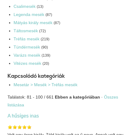
Csalimesék
(13)
Legenda mesék
(87)
Mátyás király mesék
(87)
Táltosmesék
(72)
Tréfás mesék
(219)
Tündérmesék
(90)
Varázs mesék
(139)
Vitézes mesék
(20)
Kapcsolódó kategóriák
Mesetár > Mesék > Tréfás mesék
Találatok: 81 - 100 / 661
Ebben a kategóriában
·
Összes
listázása
A hűsíges inas
Volt egy öreg király, Zöld király volt az ű neve. Annak volt egy