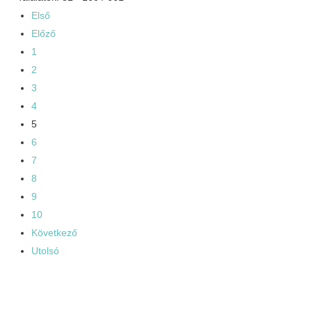
Első
Előző
1
2
3
4
5
6
7
8
9
10
Következő
Utolsó