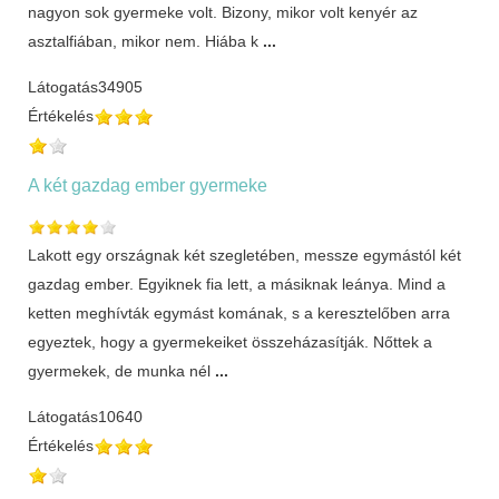
nagyon sok gyermeke volt. Bizony, mikor volt kenyér az
asztalfiában, mikor nem. Hiába k
...
Látogatás
34905
Értékelés
A két gazdag ember gyermeke
Lakott egy országnak két szegletében, messze egymástól két
gazdag ember. Egyiknek fia lett, a másiknak leánya. Mind a
ketten meghívták egymást komának, s a keresztelőben arra
egyeztek, hogy a gyermekeiket összeházasítják. Nőttek a
gyermekek, de munka nél
...
Látogatás
10640
Értékelés