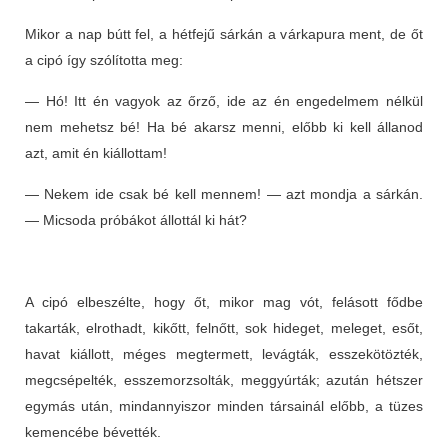
Mikor a nap bútt fel, a hétfejű sárkán a várkapura ment, de őt
a cipó így szólította meg:
— Hó! Itt én vagyok az őrző, ide az én engedelmem nélkül
nem mehetsz bé! Ha bé akarsz menni, előbb ki kell állanod
azt, amit én kiállottam!
— Nekem ide csak bé kell mennem! — azt mondja a sárkán.
— Micsoda próbákot állottál ki hát?
A cipó elbeszélte, hogy őt, mikor mag vót, felásott fődbe
takarták, elrothadt, kikőtt, felnőtt, sok hideget, meleget, esőt,
havat kiállott, méges megtermett, levágták, esszekötözték,
megcsépelték, esszemorzsolták, meggyúrták; azután hétszer
egymás után, mindannyiszor minden társainál előbb, a tüzes
kemencébe bévették.