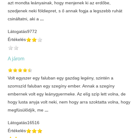
azt mondta leányainak, hogy menjenek ki az erdőbe,
szedjenek neki földiepret, s ő annak fogja a legszebb ruhát
csináltatni, aki a
...
Látogatás
9772
Értékelés
A járom
Volt egyszer egy faluban egy gazdag legény, szintén a
szomszíd faluban egy szegíny ember. Annak a szegíny
embernek volt egy leánygyermeke. Az elíg szíp lett volna, de
hogy lusta anyja volt neki, nem hogy arra szoktatta volna, hogy
megfüsülődjík, me
...
Látogatás
16516
Értékelés