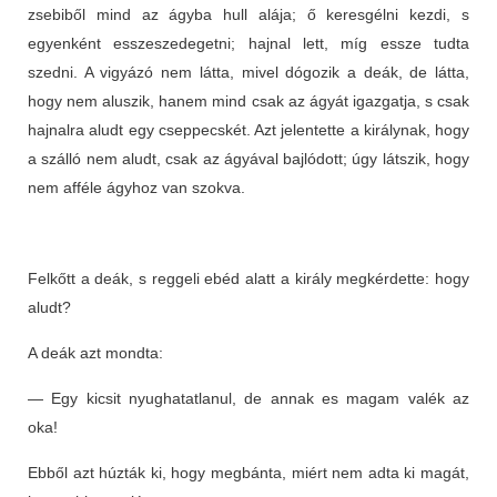
zsebiből mind az ágyba hull alája; ő keresgélni kezdi, s
egyenként esszeszedegetni; hajnal lett, míg essze tudta
szedni. A vigyázó nem látta, mivel dógozik a deák, de látta,
hogy nem aluszik, hanem mind csak az ágyát igazgatja, s csak
hajnalra aludt egy cseppecskét. Azt jelentette a királynak, hogy
a szálló nem aludt, csak az ágyával bajlódott; úgy látszik, hogy
nem afféle ágyhoz van szokva.
Felkőtt a deák, s reggeli ebéd alatt a király megkérdette: hogy
aludt?
A deák azt mondta:
— Egy kicsit nyughatatlanul, de annak es magam valék az
oka!
Ebből azt húzták ki, hogy megbánta, miért nem adta ki magát,