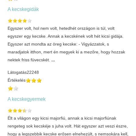
A kecskegidák
Egyszer volt, hol nem volt, hetedhét országon is túl, volt
egyszer egy kecske. Annak a kecskének volt hét kicsi gidája.
Egyszer azt mondta az öreg kecske: - Vigyázzatok, s
maradjatok itthon, mert én megyek ki a mezőre, hogy hozzak
nektek friss füvecskét.
...
Látogatás
22248
Értékelés
A kecskegyermek
Élt a világon egy kicsi majorfiú, annak a kicsi majorfiúnak
rengeteg sok kecskéje s juha volt. Hát egyszer azt veszi észre,
hogy a legszebbik kecske erősen elnehezült, s nemsokára kell,