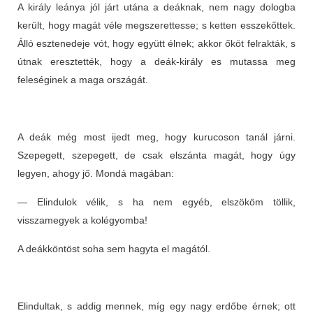
A király leánya jól járt utána a deáknak, nem nagy dologba
került, hogy magát véle megszerettesse; s ketten esszekőttek.
Álló esztenedeje vót, hogy együtt élnek; akkor őköt felrakták, s
útnak eresztették, hogy a deák-király es mutassa meg
feleséginek a maga országát.
A deák még most ijedt meg, hogy kurucoson tanál járni.
Szepegett, szepegett, de csak elszánta magát, hogy úgy
legyen, ahogy jő. Mondá magában:
— Elindulok vélik, s ha nem egyéb, elszököm töllik,
visszamegyek a kolégyomba!
A deákköntöst soha sem hagyta el magától.
Elindultak, s addig mennek, míg egy nagy erdőbe érnek; ott